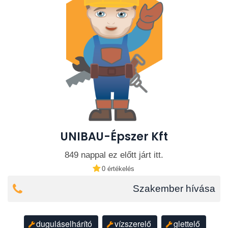
UNIBAU-Épszer Kft
849 nappal ez előtt járt itt.
0 értékelés
Szakember hívása
duguláselhárító
vízszerelő
glettelő