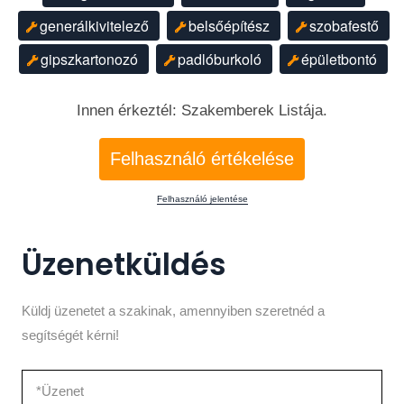
generálkivitelező
belsőépítész
szobafestő
gipszkartonozó
padlóburkoló
épületbontó
Innen érkeztél: Szakemberek Listája.
Felhasználó értékelése
Felhasználó jelentése
Üzenetküldés
Küldj üzenetet a szakinak, amennyiben szeretnéd a
segítségét kérni!