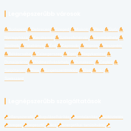
Legnépszerűbb városok
Budapest
Debrecen
Szeged
Miskolc
Pécs
Győr
Nyíregyháza
Kecskemét
Székesfehérvár
Szombathely
Szolnok
Tatabánya
Érd
Kaposvár
Sopron
Veszprém
Békéscsaba
Zalaegerszeg
Eger
Nagykanizsa
Dunaújváros
Hódmezővásárhely
Dunakeszi
Cegléd
Salgótarján
Baja
Szigetszentmiklós
Ózd
Vác
Szekszárd
Legnépszerűbb szolgáltatások
villanyszerelő
duguláselhárítás
lomtalanítás
költöztetés
üveges
hegesztő
ács
energetikai tanúsítvány