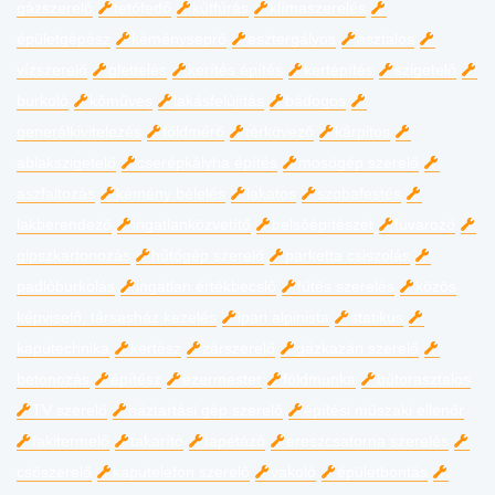
gázszerelő
tetőfedő
kútfúrás
klímaszerelés
épületgépész
kéményseprő
esztergályos
asztalos
vízszerelő
glettelés
kerítés építés
kertépítés
szigetelő
burkoló
kőműves
lakásfelújítás
bádogos
generálkivitelezés
földmérő
térkövező
kárpitos
ablakszigetelő
cserépkályha építés
mosógép szerelő
aszfaltozás
kémény bélelés
lakatos
szobafestés
lakberendező
ingatlanközvetítő
belsőépítészet
fuvarozó
gipszkartonozás
hűtőgép szerelő
parketta csiszolás
padlóburkolás
ingatlan értékbecslő
fűtés szerelés
közös
képviselő, társasház kezelés
ipari alpinista
statikus
kaputechnika
kertész
zárszerelő
gázkazán szerelő
betonozás
építész
ezermester
földmunka
bútorasztalos
TV szerelő
háztartási gép szerelő
építési műszaki ellenőr
fakitermelő
takarító
tapétázó
ereszcsatorna szerelés
csőszerelő
kaputelefon szerelő
vakoló
épületbontás