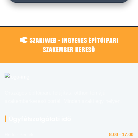
SZAKIWEB - INGYENES ÉPÍTŐIPARI
SZAKEMBER KERESŐ
Országos építőipari, felújítás, otthon témájú
szakemberkereső portál. Minden szaki egy helyen!
Ügyfélszolgálati idő
Hétfő - Péntek
8:00 - 17:00