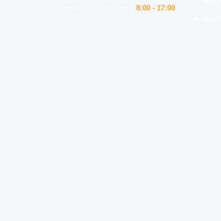
BEJE
Szombat (csak emailben)
8:00 - 17:00
ÜGYF