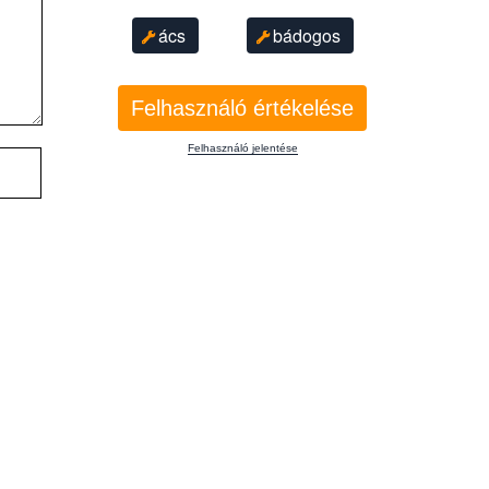
ács
bádogos
Felhasználó értékelése
Felhasználó jelentése