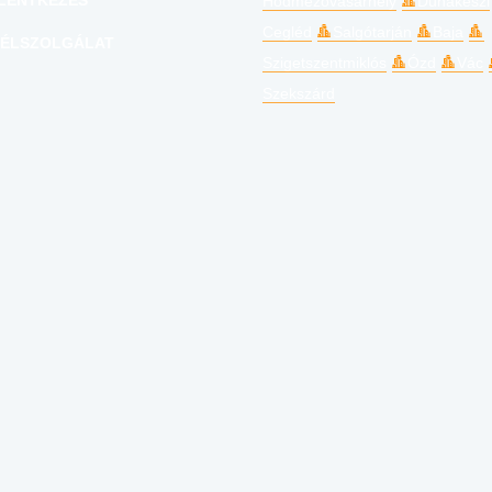
LENTKEZÉS
Hódmezővásárhely
Dunakeszi
Cegléd
Salgótarján
Baja
ÉLSZOLGÁLAT
Szigetszentmiklós
Ózd
Vác
Szekszárd