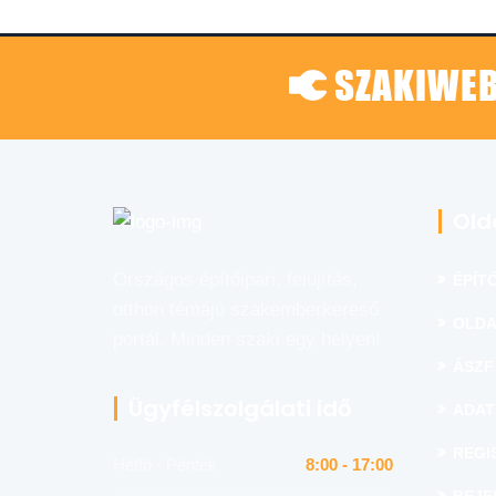
SZAKIWEB
Old
Országos építőipari, felújítás,
ÉPÍTŐ
otthon témájú szakemberkereső
OLDA
portál. Minden szaki egy helyen!
ÁSZF
Ügyfélszolgálati idő
ADAT
REGI
Hétfő - Péntek
8:00 - 17:00