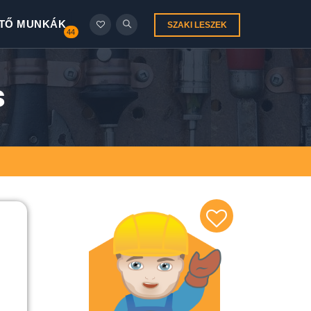
TŐ MUNKÁK
SZAKI LESZEK
44
s