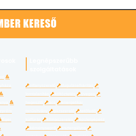
EMBER KERESŐ
rosok
Legnépszerűbb
szolgáltatások
ed
gyháza
villanyszerelő
duguláselhárítás
lomtalanítás
költöztetés
üveges
ánya
hegesztő
ács
energetikai
zprém
tanúsítvány
gázszerelő
tetőfedő
Eger
kútfúrás
klímaszerelés
épületgépész
kéményseprő
esztergályos