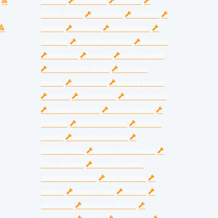
asztalos
vízszerelő
glettelés
kerítés építés
kertépítés
szigetelő
burkoló
kőműves
lakásfelújítás
bádogos
generálkivitelezés
földmérő
térkövező
kárpitos
ablakszigetelő
cserépkályha építés
mosógép
szerelő
aszfaltozás
kémény bélelés
lakatos
szobafestés
lakberendező
ingatlanközvetítő
belsőépítészet
fuvarozó
gipszkartonozás
hűtőgép
szerelő
parketta csiszolás
padlóburkolás
ingatlan értékbecslő
fűtés szerelés
közös képviselő,
társasház kezelés
ipari alpinista
statikus
kaputechnika
kertész
zárszerelő
gázkazán szerelő