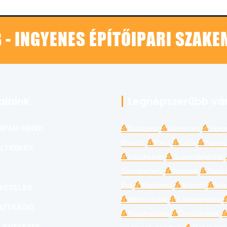
 - INGYENES ÉPÍTŐIPARI SZAK
alaink
Legnépszerűbb vá
IPARI HÍREK
Budapest
Debrecen
Szeg
Miskolc
Pécs
Győr
Nyíre
LTÉRKÉP
Kecskemét
Székesfehérvár
Szombathely
Szolnok
Tatab
Érd
Kaposvár
Sopron
Ves
KEZELÉS
Békéscsaba
Zalaegerszeg
SZTRÁCIÓ
Nagykanizsa
Dunaújváros