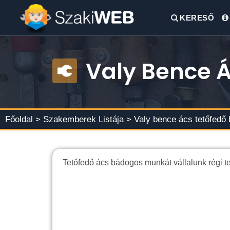
KERESŐ
Valy Bence 
Főoldal >
Szakemberek Listája
> Valy bence ács tetőfedő
Tetőfedő ács bádogos munkát vállalunk régi tet