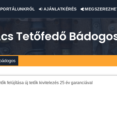
PORTÁLUNKRÓL
AJÁNLATKÉRÉS
MEGSZEREZHE
Ács Tetőfedő Bádogo
 bádogos
ők felújítása új tetők kivitelezés 25 év garanciával