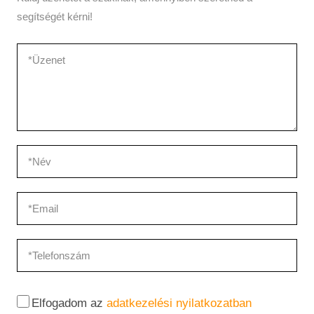
segítségét kérni!
Elfogadom az
adatkezelési nyilatkozatban