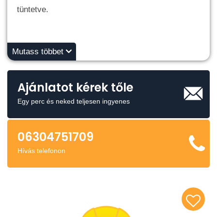
tüntetve.
Mutass többet
Ajánlatot kérek tőle
Egy perc és neked teljesen ingyenes
06304751709
Hívás telefonon