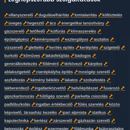
villanyszerelő
duguláselhárítás
lomtalanítás
költöztetés
üveges
hegesztő
ács
energetikai tanúsítvány
gázszerelő
tetőfedő
kútfúrás
klímaszerelés
épületgépész
kéményseprő
esztergályos
asztalos
vízszerelő
glettelés
kerítés építés
kertépítés
szigetelő
burkoló
kőműves
lakásfelújítás
bádogos
generálkivitelezés
földmérő
térkövező
kárpitos
ablakszigetelő
cserépkályha építés
mosógép szerelő
aszfaltozás
kémény bélelés
lakatos
szobafestés
lakberendező
ingatlanközvetítő
belsőépítészet
fuvarozó
gipszkartonozás
hűtőgép szerelő
parketta csiszolás
padlóburkolás
ingatlan értékbecslő
fűtés szerelés
közös
képviselő, társasház kezelés
ipari alpinista
statikus
kaputechnika
kertész
zárszerelő
gázkazán szerelő
betonozás
építész
ezermester
földmunka
bútorasztalos