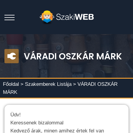
VÁRADI OSZKÁR MÁRK
Főoldal >
Szakemberek Listája
> VÁRADI OSZKÁR
MÁRK
Üdv!
Keressenek bizalommal
Kedvező árak, minen amihez értek fel van