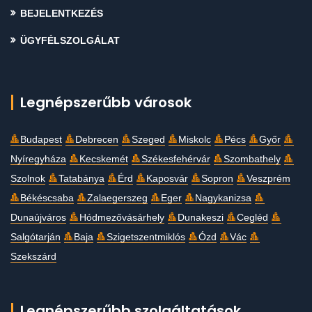
BEJELENTKEZÉS
ÜGYFÉLSZOLGÁLAT
Legnépszerűbb városok
Budapest
Debrecen
Szeged
Miskolc
Pécs
Győr
Nyíregyháza
Kecskemét
Székesfehérvár
Szombathely
Szolnok
Tatabánya
Érd
Kaposvár
Sopron
Veszprém
Békéscsaba
Zalaegerszeg
Eger
Nagykanizsa
Dunaújváros
Hódmezővásárhely
Dunakeszi
Cegléd
Salgótarján
Baja
Szigetszentmiklós
Ózd
Vác
Szekszárd
Legnépszerűbb szolgáltatások