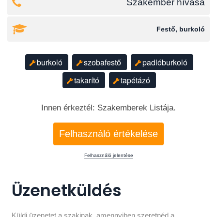
Szakember hívása
Festő, burkoló
burkoló
szobafestő
padlóburkoló
takarító
tapétázó
Innen érkeztél: Szakemberek Listája.
Felhasználó értékelése
Felhasználó jelentése
Üzenetküldés
Küldj üzenetet a szakinak, amennyiben szeretnéd a