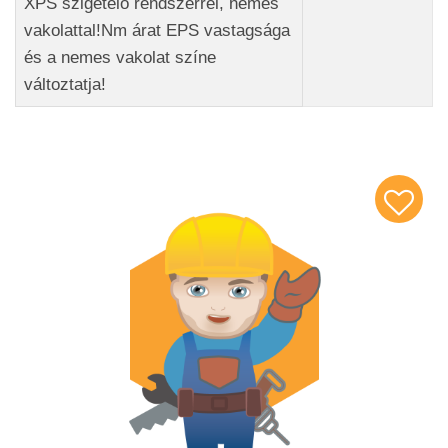
XPS szigetelő rendszerrel, nemes
vakolattal!Nm árat EPS vastagsága
és a nemes vakolat színe
változtatja!