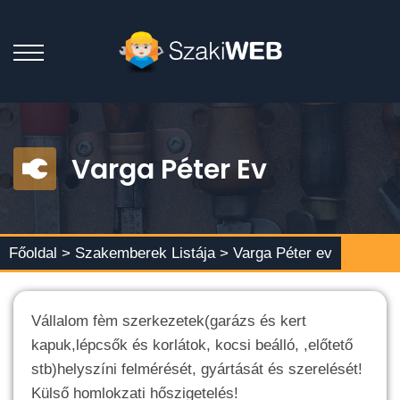
Varga Péter Ev
Főoldal >
Szakemberek Listája
> Varga Péter ev
Vállalom fèm szerkezetek(garázs és kert
kapuk,lépcsők és korlátok, kocsi beálló, ,előtető
stb)helyszíni felmérését, gyártását és szerelését!
Külső homlokzati hőszigetelés!