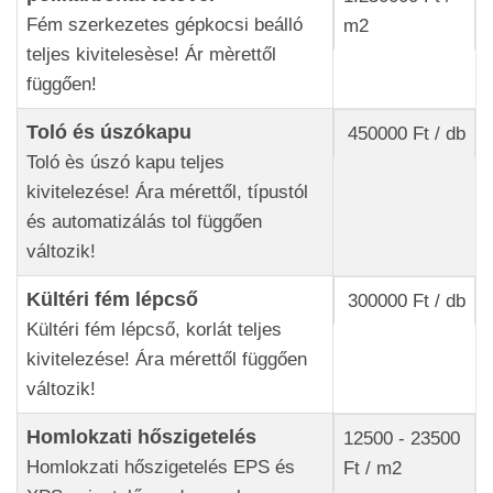
Fém szerkezetes gépkocsi beálló
m2
teljes kivitelesèse! Ár mèrettől
függően!
Toló és úszókapu
450000 Ft / db
Toló ès úszó kapu teljes
kivitelezése! Ára mérettől, típustól
és automatizálás tol függően
változik!
Kültéri fém lépcső
300000 Ft / db
Kültéri fém lépcső, korlát teljes
kivitelezése! Ára mérettől függően
változik!
Homlokzati hőszigetelés
12500 - 23500
Homlokzati hőszigetelés EPS és
Ft / m2