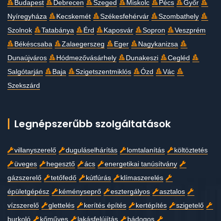
Budapest
Debrecen
Szeged
Miskolc
Pécs
Győr
Nyíregyháza
Kecskemét
Székesfehérvár
Szombathely
Szolnok
Tatabánya
Érd
Kaposvár
Sopron
Veszprém
Békéscsaba
Zalaegerszeg
Eger
Nagykanizsa
Dunaújváros
Hódmezővásárhely
Dunakeszi
Cegléd
Salgótarján
Baja
Szigetszentmiklós
Ózd
Vác
Szekszárd
Legnépszerűbb szolgáltatások
villanyszerelő
duguláselhárítás
lomtalanítás
költöztetés
üveges
hegesztő
ács
energetikai tanúsítvány
gázszerelő
tetőfedő
kútfúrás
klímaszerelés
épületgépész
kéményseprő
esztergályos
asztalos
vízszerelő
glettelés
kerítés építés
kertépítés
szigetelő
burkoló
kőműves
lakásfelújítás
bádogos