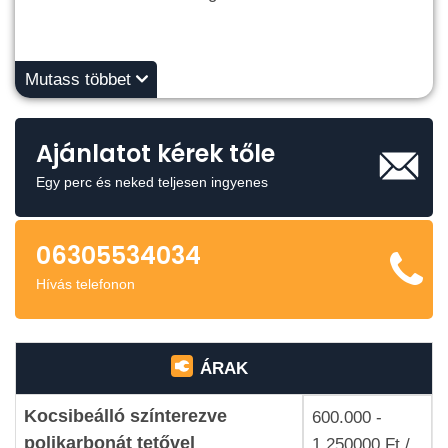
Mutass többet
Ajánlatot kérek tőle
Egy perc és neked teljesen ingyenes
06305534034
Hívás telefonon
ÁRAK
Kocsibeálló színterezve
600.000 -
polikarbonát tetővel
1.250000 Ft /