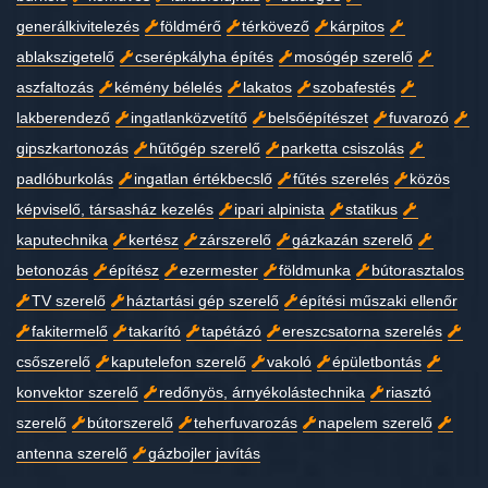
generálkivitelezés
földmérő
térkövező
kárpitos
ablakszigetelő
cserépkályha építés
mosógép szerelő
aszfaltozás
kémény bélelés
lakatos
szobafestés
lakberendező
ingatlanközvetítő
belsőépítészet
fuvarozó
gipszkartonozás
hűtőgép szerelő
parketta csiszolás
padlóburkolás
ingatlan értékbecslő
fűtés szerelés
közös
képviselő, társasház kezelés
ipari alpinista
statikus
kaputechnika
kertész
zárszerelő
gázkazán szerelő
betonozás
építész
ezermester
földmunka
bútorasztalos
TV szerelő
háztartási gép szerelő
építési műszaki ellenőr
fakitermelő
takarító
tapétázó
ereszcsatorna szerelés
csőszerelő
kaputelefon szerelő
vakoló
épületbontás
konvektor szerelő
redőnyös, árnyékolástechnika
riasztó
szerelő
bútorszerelő
teherfuvarozás
napelem szerelő
antenna szerelő
gázbojler javítás