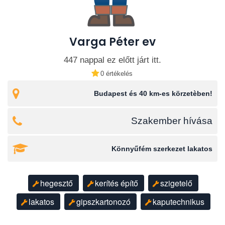
Varga Péter ev
447 nappal ez előtt járt itt.
0 értékelés
Budapest és 40 km-es körzetèben!
Szakember hívása
Könnyűfém szerkezet lakatos
hegesztő
kerítés építő
szigetelő
lakatos
gipszkartonozó
kaputechnikus