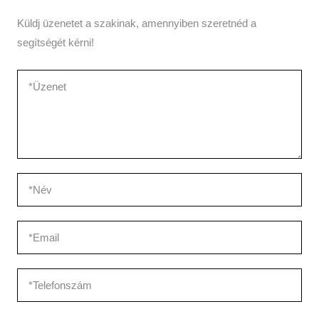
Küldj üzenetet a szakinak, amennyiben szeretnéd a
segítségét kérni!