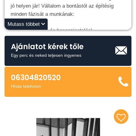
jó helyen jár! Vállalom a bontástól az építésig
minden fázisát a munkának:
Mutass többet
· Szigetelés (hő- és hangszigetelés)
· Tetőszerkezet javítása, építése
Ajánlatot kérek tőle
· Betonozás, esztrichelés
· Lamináltpadló és egyéb burkolatok lerakása
Egy perc és neked teljesen ingyenes
· Villanyszerelés, klíma szerelés
· Gipszkartonozás, festés, hideg- és
06304820520
melegburkolás
Hívás telefonon
Dolgoztam már magánszemélyeknek és cégeknek
egyaránt. Fontos számomra a precizitás, a
megbízhatóság és a tiszta, rendezett
munkavégzés. Adja meg a lehetőséget, hogy
közösen álmodjuk meg otthonát! Hívjon bátran.