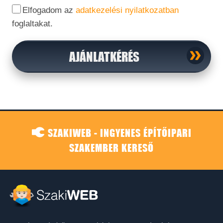
Elfogadom az
adatkezelési nyilatkozatban
foglaltakat.
AJÁNLATKÉRÉS
SZAKIWEB - INGYENES ÉPÍTŐIPARI
SZAKEMBER KERESŐ