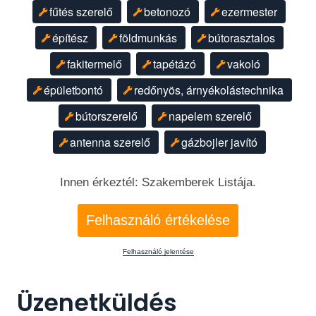
fűtés szerelő
betonozó
ezermester
építész
földmunkás
bútorasztalos
fakitermelő
tapétázó
vakoló
épületbontó
redőnyös, árnyékolástechnika
bútorszerelő
napelem szerelő
antenna szerelő
gázbojler javító
Innen érkeztél: Szakemberek Listája.
Felhasználó értékelése
Felhasználó jelentése
Üzenetküldés