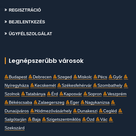
REGISZTRÁCIÓ
BEJELENTKEZÉS
ÜGYFÉLSZOLGÁLAT
Legnépszerűbb városok
Budapest
Debrecen
Szeged
Miskolc
Pécs
Győr
Nyíregyháza
Kecskemét
Székesfehérvár
Szombathely
Szolnok
Tatabánya
Érd
Kaposvár
Sopron
Veszprém
Békéscsaba
Zalaegerszeg
Eger
Nagykanizsa
Dunaújváros
Hódmezővásárhely
Dunakeszi
Cegléd
Salgótarján
Baja
Szigetszentmiklós
Ózd
Vác
Szekszárd