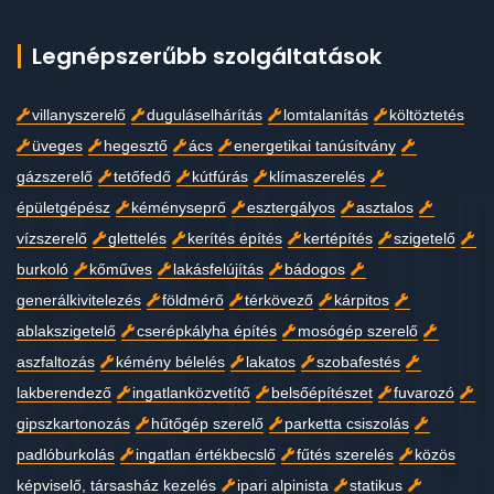
Legnépszerűbb szolgáltatások
villanyszerelő
duguláselhárítás
lomtalanítás
költöztetés
üveges
hegesztő
ács
energetikai tanúsítvány
gázszerelő
tetőfedő
kútfúrás
klímaszerelés
épületgépész
kéményseprő
esztergályos
asztalos
vízszerelő
glettelés
kerítés építés
kertépítés
szigetelő
burkoló
kőműves
lakásfelújítás
bádogos
generálkivitelezés
földmérő
térkövező
kárpitos
ablakszigetelő
cserépkályha építés
mosógép szerelő
aszfaltozás
kémény bélelés
lakatos
szobafestés
lakberendező
ingatlanközvetítő
belsőépítészet
fuvarozó
gipszkartonozás
hűtőgép szerelő
parketta csiszolás
padlóburkolás
ingatlan értékbecslő
fűtés szerelés
közös
képviselő, társasház kezelés
ipari alpinista
statikus