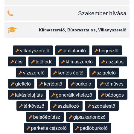
Szakember hívása
Klímaszerelő, Bútorasztalos, Villanyszerelő
villanyszerelő
lomtalanító
hegesztő
ács
tetőfedő
klímaszerelő
asztalos
vízszerelő
kerítés építő
szigetelő
glettelő
kertépítő
burkoló
kőműves
lakásfelújítás
generálkivitelező
bádogos
térkövező
aszfaltozó
szobafestő
belsőépítész
gipszkartonozó
parketta csiszoló
padlóburkoló