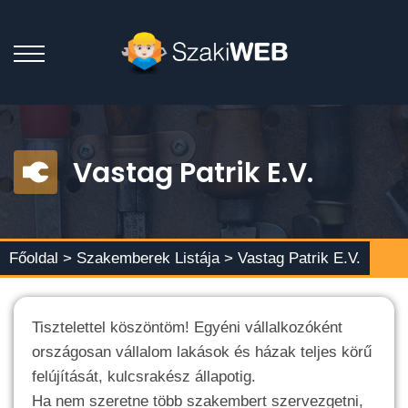
Vastag Patrik E.V.
Főoldal >
Szakemberek Listája
> Vastag Patrik E.V.
Tisztelettel köszöntöm! Egyéni vállalkozóként
országosan vállalom lakások és házak teljes körű
felújítását, kulcsrakész állapotig.
Ha nem szeretne több szakembert szervezgetni,