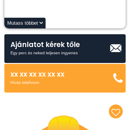
Mutass többet
Ajánlatot kérek tőle
Egy perc és neked teljesen ingyenes
xx xx xx xx xx xx
Hívás telefonon