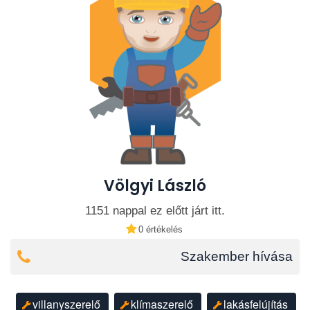
Völgyi László
1151 nappal ez előtt járt itt.
0 értékelés
Szakember hívása
villanyszerelő
klímaszerelő
lakásfelújítás