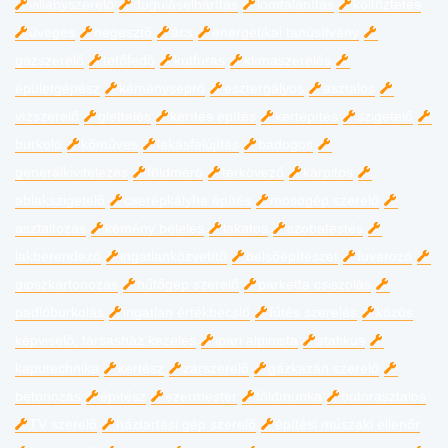
villanyszerelő
duguláselhárítás
lomtalanítás
költöztetés
üveges
hegesztő
ács
energetikai tanúsítvány
gázszerelő
tetőfedő
kútfúrás
klímaszerelés
épületgépész
kéményseprő
esztergályos
asztalos
vízszerelő
glettelés
kerítés építés
kertépítés
szigetelő
burkoló
kőműves
lakásfelújítás
bádogos
generálkivitelezés
földmérő
térkövező
kárpitos
ablakszigetelő
cserépkályha építés
mosógép szerelő
aszfaltozás
kémény bélelés
lakatos
szobafestés
lakberendező
ingatlanközvetítő
belsőépítészet
fuvarozó
gipszkartonozás
hűtőgép szerelő
parketta csiszolás
padlóburkolás
ingatlan értékbecslő
fűtés szerelés
közös
képviselő, társasház kezelés
ipari alpinista
statikus
kaputechnika
kertész
zárszerelő
gázkazán szerelő
betonozás
építész
ezermester
földmunka
bútorasztalos
TV szerelő
háztartási gép szerelő
építési műszaki ellenőr