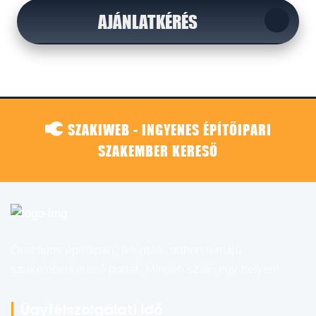
AJÁNLATKÉRÉS
SZAKIWEB - INGYENES ÉPÍTŐIPARI
SZAKEMBER KERESŐ
Országos építőipari, felújítás, otthon témájú
szakemberkereső portál. Minden szaki egy helyen!
Ügyfélszolgálati idő