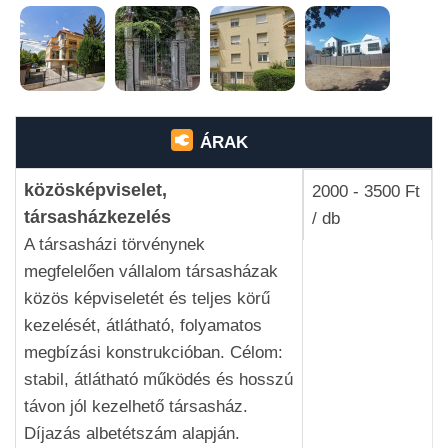
kertészet, locsolórendszerek tervezése,
kialakítása, üzemeltetése, javítása; társasház
takarítás.
Remélem elnyerte tetszését ajánlatunk.
Keressen bennünk!
Üdvözlettel és viszont látásra, Varga Ágnes
ÁRAK
ügyvezető
közösképviselet,
2000 - 3500 Ft
Keressen bennünket email cím:
ProDomo@hazkezelo.com
társasházkezelés
/ db
A társasházi törvénynek
megfelelően vállalom társasházak
közös képviseletét és teljes körű
kezelését, átlátható, folyamatos
megbízási konstrukcióban. Célom:
stabil, átlátható működés és hosszú
távon jól kezelhető társasház.
Díjazás albetétszám alapján.