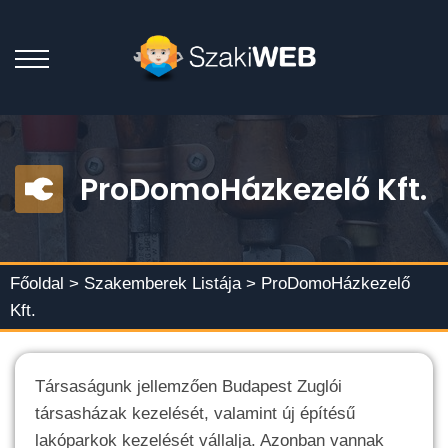
ProDomoHázkezelő Kft.
Főoldal >
Szakemberek Listája
> ProDomoHázkezelő
Kft.
Társaságunk jellemzően Budapest Zuglói
társasházak kezelését, valamint új építésű
lakóparkok kezelését vállalja. Azonban vannak