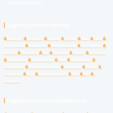
ÜGYFÉLSZOLGÁLAT
Legnépszerűbb városok
Budapest
Debrecen
Szeged
Miskolc
Pécs
Győr
Nyíregyháza
Kecskemét
Székesfehérvár
Szombathely
Szolnok
Tatabánya
Érd
Kaposvár
Sopron
Veszprém
Békéscsaba
Zalaegerszeg
Eger
Nagykanizsa
Dunaújváros
Hódmezővásárhely
Dunakeszi
Cegléd
Salgótarján
Baja
Szigetszentmiklós
Ózd
Vác
Szekszárd
Legnépszerűbb szolgáltatások