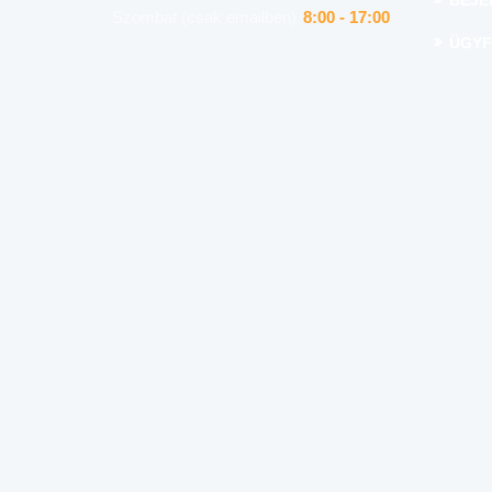
BEJE
Szombat (csak emailben)
8:00 - 17:00
ÜGYF