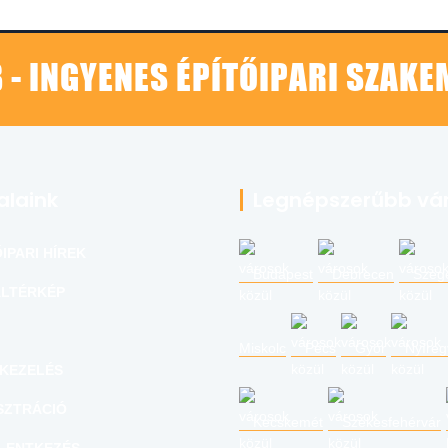
 - INGYENES ÉPÍTŐIPARI SZAK
alaink
Legnépszerűbb vá
IPARI HÍREK
Budapest
Debrecen
Szeg
LTÉRKÉP
Miskolc
Pécs
Győr
Nyíre
KEZELÉS
SZTRÁCIÓ
Kecskemét
Székesfehérvár