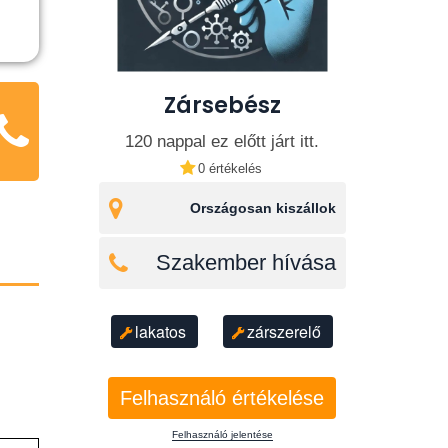
Zársebész
120 nappal ez előtt járt itt.
0 értékelés
Országosan kiszállok
Szakember hívása
lakatos
zárszerelő
Felhasználó értékelése
Felhasználó jelentése