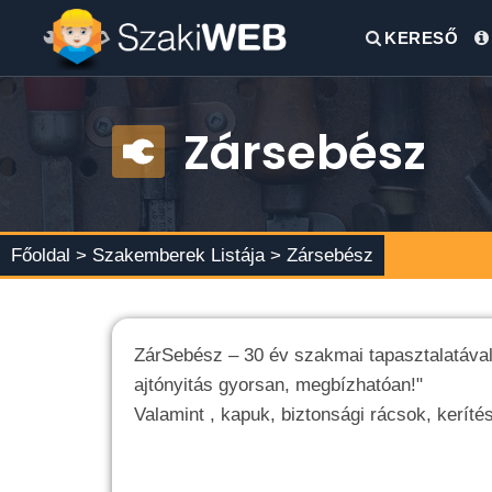
KERESŐ
Zársebész
Főoldal >
Szakemberek Listája
> Zársebész
ZárSebész – 30 év szakmai tapasztalatával v
ajtónyitás gyorsan, megbízhatóan!"
Valamint , kapuk, biztonsági rácsok, kerítés