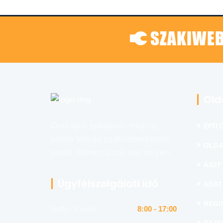
SZAKIWEB
Old
Országos építőipari, felújítás,
ÉPÍTŐ
otthon témájú szakemberkereső
OLDA
portál. Minden szaki egy helyen!
ÁSZF
Ügyfélszolgálati idő
ADAT
REGI
Hétfő - Péntek
8:00 - 17:00