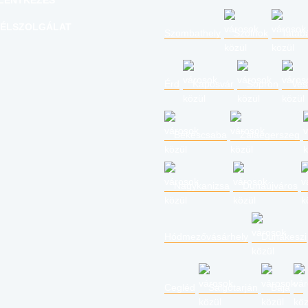
LENTKEZÉS
ÉLSZOLGÁLAT
Szombathely
Szolnok
Tatab
Érd
Kaposvár
Sopron
Ves
Békéscsaba
Zalaegerszeg
Nagykanizsa
Dunaújváros
Hódmezővásárhely
Dunakeszi
Cegléd
Salgótarján
Baja