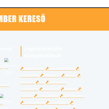
EMBER KERESŐ
rosok
Legnépszerűbb
szolgáltatások
ed
villanyszerelő
duguláselhárítás
lomtalanítás
költöztetés
üveges
hegesztő
ács
energetikai
gyháza
tanúsítvány
gázszerelő
tetőfedő
kútfúrás
klímaszerelés
épületgépész
kéményseprő
esztergályos