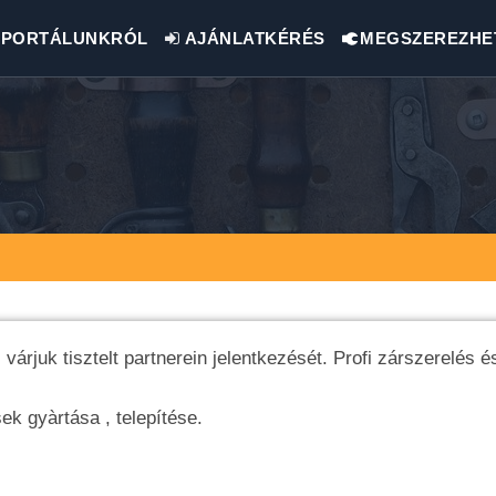
PORTÁLUNKRÓL
AJÁNLATKÉRÉS
MEGSZEREZHE
árjuk tisztelt partnerein jelentkezését. Profi zárszerelés é
ek gyàrtása , telepítése.