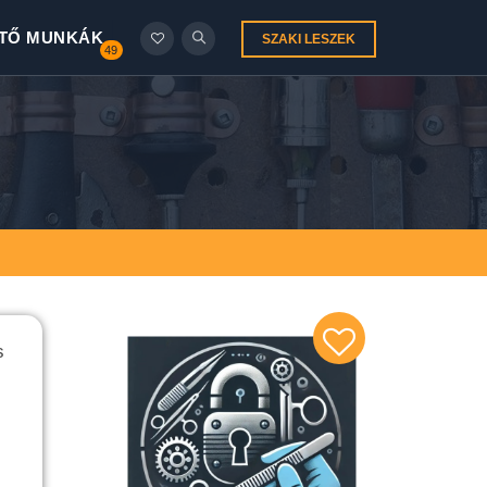
TŐ MUNKÁK
SZAKI LESZEK
49
s