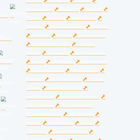
asztalos
vízszerelő
glettelés
kerítés építés
kertépítés
szigetelő
ánya
burkoló
kőműves
lakásfelújítás
bádogos
generálkivitelezés
földmérő
térkövező
kárpitos
ablakszigetelő
zprém
cserépkályha építés
mosógép
szerelő
aszfaltozás
kémény bélelés
Eger
lakatos
szobafestés
lakberendező
ingatlanközvetítő
belsőépítészet
fuvarozó
gipszkartonozás
hűtőgép
szerelő
parketta csiszolás
padlóburkolás
ingatlan értékbecslő
fűtés szerelés
közös képviselő,
társasház kezelés
ipari alpinista
statikus
kaputechnika
kertész
zárszerelő
gázkazán szerelő