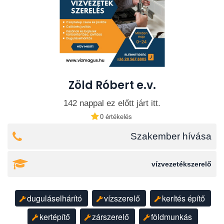
Zöld Róbert e.v.
142 nappal ez előtt járt itt.
0 értékelés
Szakember hívása
vízvezetékszerelő
duguláselhárító
vízszerelő
kerítés építő
kertépítő
zárszerelő
földmunkás