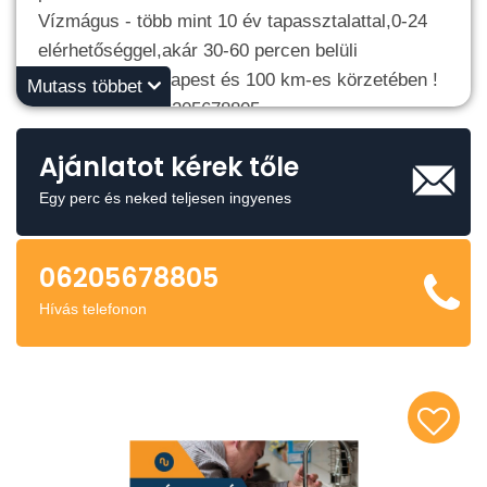
Vízmágus - több mint 10 év tapassztalattal,0-24
elérhetőséggel,akár 30-60 percen belüli
kiszállással Budapest és 100 km-es körzetében !
Mutass többet
Hívjon most : 06205678805
Írjon nekünk : vizmaguskapcsolat@freemail.hu
Ajánlatot kérek tőle
Egy perc és neked teljesen ingyenes
06205678805
Hívás telefonon