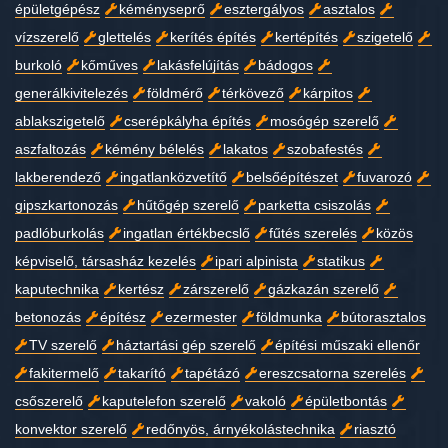
épületgépész
kéményseprő
esztergályos
asztalos
vízszerelő
glettelés
kerítés építés
kertépítés
szigetelő
burkoló
kőműves
lakásfelújítás
bádogos
generálkivitelezés
földmérő
térkövező
kárpitos
ablakszigetelő
cserépkályha építés
mosógép szerelő
aszfaltozás
kémény bélelés
lakatos
szobafestés
lakberendező
ingatlanközvetítő
belsőépítészet
fuvarozó
gipszkartonozás
hűtőgép szerelő
parketta csiszolás
padlóburkolás
ingatlan értékbecslő
fűtés szerelés
közös
képviselő, társasház kezelés
ipari alpinista
statikus
kaputechnika
kertész
zárszerelő
gázkazán szerelő
betonozás
építész
ezermester
földmunka
bútorasztalos
TV szerelő
háztartási gép szerelő
építési műszaki ellenőr
fakitermelő
takarító
tapétázó
ereszcsatorna szerelés
csőszerelő
kaputelefon szerelő
vakoló
épületbontás
konvektor szerelő
redőnyös, árnyékolástechnika
riasztó