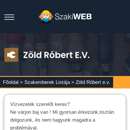
Zöld Róbert E.v.
Főoldal >
Szakemberek Listája
> Zöld Róbert e.v.
Vízvezeték szerelőt keres?
Ne várjon baj van ! Mi gyorsan érkezünk,tisztán
dolgozunk, és nem hagyunk magadra a
problémával.