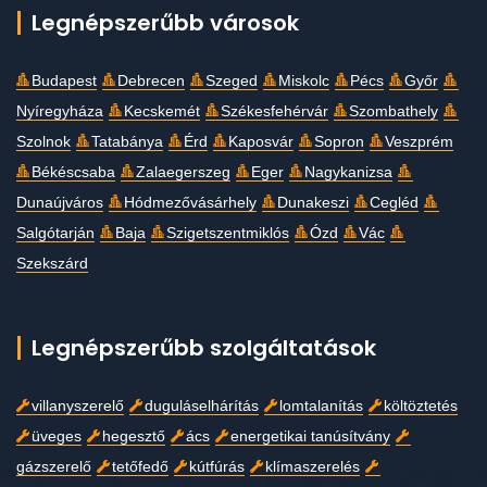
Legnépszerűbb városok
Budapest
Debrecen
Szeged
Miskolc
Pécs
Győr
Nyíregyháza
Kecskemét
Székesfehérvár
Szombathely
Szolnok
Tatabánya
Érd
Kaposvár
Sopron
Veszprém
Békéscsaba
Zalaegerszeg
Eger
Nagykanizsa
Dunaújváros
Hódmezővásárhely
Dunakeszi
Cegléd
Salgótarján
Baja
Szigetszentmiklós
Ózd
Vác
Szekszárd
Legnépszerűbb szolgáltatások
villanyszerelő
duguláselhárítás
lomtalanítás
költöztetés
üveges
hegesztő
ács
energetikai tanúsítvány
gázszerelő
tetőfedő
kútfúrás
klímaszerelés