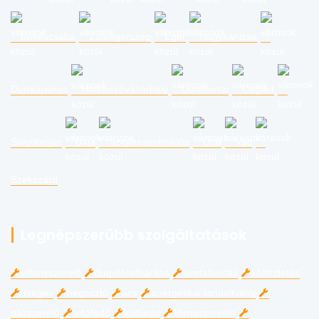
Békéscsaba
Zalaegerszeg
Eger
Nagykanizsa
Dunaújváros
Hódmezővásárhely
Dunakeszi
Cegléd
Salgótarján
Baja
Szigetszentmiklós
Ózd
Vác
Szekszárd
Legnépszerűbb szolgáltatások
villanyszerelő
duguláselhárítás
lomtalanítás
költöztetés
üveges
hegesztő
ács
energetikai tanúsítvány
gázszerelő
tetőfedő
kútfúrás
klímaszerelés