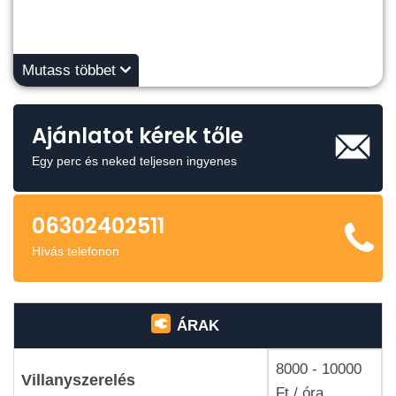
Mutass többet
Ajánlatot kérek tőle
Egy perc és neked teljesen ingyenes
06302402511
Hívás telefonon
ÁRAK
8000 - 10000
Villanyszerelés
Ft / óra