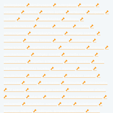
épületgépész
kéményseprő
esztergályos
asztalos
vízszerelő
glettelés
kerítés építés
kertépítés
szigetelő
burkoló
kőműves
lakásfelújítás
bádogos
generálkivitelezés
földmérő
térkövező
kárpitos
ablakszigetelő
cserépkályha építés
mosógép szerelő
aszfaltozás
kémény bélelés
lakatos
szobafestés
lakberendező
ingatlanközvetítő
belsőépítészet
fuvarozó
gipszkartonozás
hűtőgép szerelő
parketta csiszolás
padlóburkolás
ingatlan értékbecslő
fűtés szerelés
közös
képviselő, társasház kezelés
ipari alpinista
statikus
kaputechnika
kertész
zárszerelő
gázkazán szerelő
betonozás
építész
ezermester
földmunka
bútorasztalos
TV szerelő
háztartási gép szerelő
építési műszaki ellenőr
fakitermelő
takarító
tapétázó
ereszcsatorna szerelés
csőszerelő
kaputelefon szerelő
vakoló
épületbontás
konvektor szerelő
redőnyös, árnyékolástechnika
riasztó