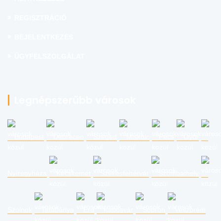
REGISZTRÁCIÓ
BEJELENTKEZÉS
ÜGYFÉLSZOLGÁLAT
Legnépszerűbb városok
Budapest
Debrecen
Szeged
Miskolc
Pécs
Győr
Nyíregyháza
Kecskemét
Székesfehérvár
Szombathely
Szolnok
Tatabánya
Érd
Kaposvár
Sopron
Veszprém