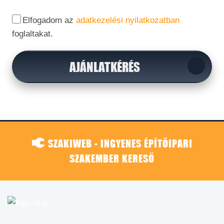
Elfogadom az
adatkezelési nyilatkozatban
foglaltakat.
AJÁNLATKÉRÉS
SZAKIWEB - INGYENES ÉPÍTŐIPARI
SZAKEMBER KERESŐ