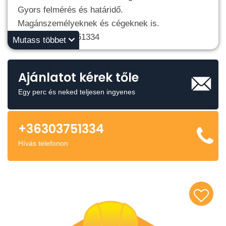
Gyors felmérés és határidő.
Magánszemélyeknek és cégeknek is.
Telefon: 06303751334
Mutass többet
Ajánlatot kérek tőle
Egy perc és neked teljesen ingyenes
+36303751334
Hívás telefonon