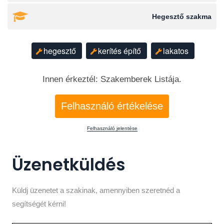
Hegesztő szakma
hegesztő
kerítés építő
lakatos
Innen érkeztél: Szakemberek Listája.
Felhasználó értékelése
Felhasználó jelentése
Üzenetküldés
Küldj üzenetet a szakinak, amennyiben szeretnéd a
segítségét kérni!