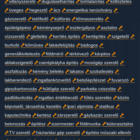
villanyszerelő
duguláselhárítás
lomtalanítás
költöztetés
üveges
hegesztő
ács
energetikai tanúsítvány
gázszerelő
tetőfedő
kútfúrás
klímaszerelés
épületgépész
kéményseprő
esztergályos
asztalos
vízszerelő
glettelés
kerítés építés
kertépítés
szigetelő
burkoló
kőműves
lakásfelújítás
bádogos
generálkivitelezés
földmérő
térkövező
kárpitos
ablakszigetelő
cserépkályha építés
mosógép szerelő
aszfaltozás
kémény bélelés
lakatos
szobafestés
lakberendező
ingatlanközvetítő
belsőépítészet
fuvarozó
gipszkartonozás
hűtőgép szerelő
parketta csiszolás
padlóburkolás
ingatlan értékbecslő
fűtés szerelés
közös
képviselő, társasház kezelés
ipari alpinista
statikus
kaputechnika
kertész
zárszerelő
gázkazán szerelő
betonozás
építész
ezermester
földmunka
bútorasztalos
TV szerelő
háztartási gép szerelő
építési műszaki ellenőr