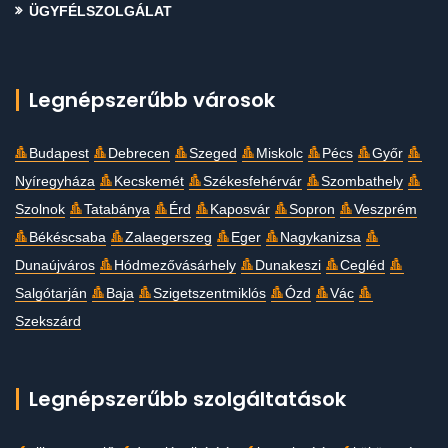
ÜGYFÉLSZOLGÁLAT
Legnépszerűbb városok
Budapest
Debrecen
Szeged
Miskolc
Pécs
Győr
Nyíregyháza
Kecskemét
Székesfehérvár
Szombathely
Szolnok
Tatabánya
Érd
Kaposvár
Sopron
Veszprém
Békéscsaba
Zalaegerszeg
Eger
Nagykanizsa
Dunaújváros
Hódmezővásárhely
Dunakeszi
Cegléd
Salgótarján
Baja
Szigetszentmiklós
Ózd
Vác
Szekszárd
Legnépszerűbb szolgáltatások