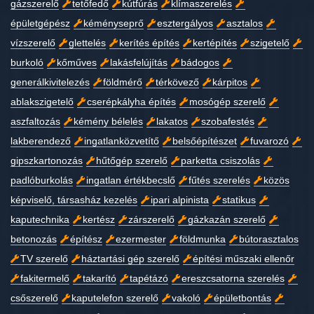
gázszerelő
tetőfedő
kútfúrás
klímaszerelés
épületgépész
kéményseprő
esztergályos
asztalos
vízszerelő
glettelés
kerítés építés
kertépítés
szigetelő
burkoló
kőműves
lakásfelújítás
bádogos
generálkivitelezés
földmérő
térkövező
kárpitos
ablakszigetelő
cserépkályha építés
mosógép szerelő
aszfaltozás
kémény bélelés
lakatos
szobafestés
lakberendező
ingatlanközvetítő
belsőépítészet
fuvarozó
gipszkartonozás
hűtőgép szerelő
parketta csiszolás
padlóburkolás
ingatlan értékbecslő
fűtés szerelés
közös
képviselő, társasház kezelés
ipari alpinista
statikus
kaputechnika
kertész
zárszerelő
gázkazán szerelő
betonozás
építész
ezermester
földmunka
bútorasztalos
TV szerelő
háztartási gép szerelő
építési műszaki ellenőr
fakitermelő
takarító
tapétázó
ereszcsatorna szerelés
csőszerelő
kaputelefon szerelő
vakoló
épületbontás