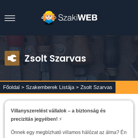
Zsolt Szarvas
Főoldal >
Szakemberek Listája
> Zsolt Szarvas
Villanyszerelést vállalok – a biztonság és
precizitás jegyében!
⚡
Önnek egy megbízható villamos hálózat az álma? Én