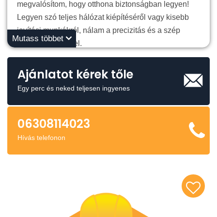
megvalósítom, hogy otthona biztonságban legyen!
Legyen szó teljes hálózat kiépítéséről vagy kisebb
javítási munkákról, nálam a precizitás és a szép
Mutass többet
munka alapfeltétel.
Számomra az a legfontosabb, hogy az ügyfél
Ajánlatot kérek tőle
elégedett legyen az eredménnyel.
Egy perc és neked teljesen ingyenes
📞
Keressen bizalommal:
+36308114023
📍
Helyszín:
[pest megye
06308114023
Hívás telefonon