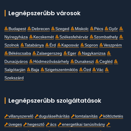
Legnépszerűbb városok
Budapest
Debrecen
Szeged
Miskolc
Pécs
Győr
Nyíregyháza
Kecskemét
Székesfehérvár
Szombathely
Szolnok
Tatabánya
Érd
Kaposvár
Sopron
Veszprém
Békéscsaba
Zalaegerszeg
Eger
Nagykanizsa
Dunaújváros
Hódmezővásárhely
Dunakeszi
Cegléd
Salgótarján
Baja
Szigetszentmiklós
Ózd
Vác
Szekszárd
Legnépszerűbb szolgáltatások
villanyszerelő
duguláselhárítás
lomtalanítás
költöztetés
üveges
hegesztő
ács
energetikai tanúsítvány