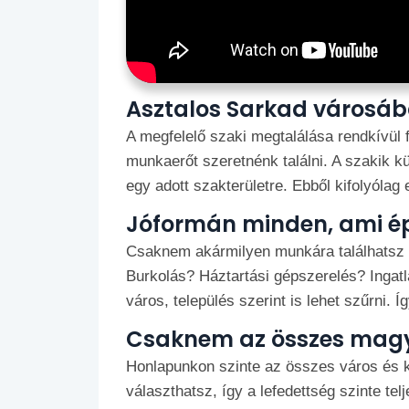
Asztalos Sarkad városá
A megfelelő szaki megtalálása rendkívül 
munkaerőt szeretnénk találni. A szakik k
egy adott szakterületre. Ebből kifolyóla
Jóformán minden, ami ép
Csaknem akármilyen munkára találhatsz m
Burkolás? Háztartási gépszerelés? Ingat
város, település szerint is lehet szűrni. Í
Csaknem az összes magy
Honlapunkon szinte az összes város és k
választhatsz, így a lefedettség szinte tel