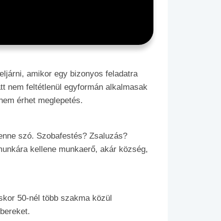
ljárni, amikor egy bizonyos feladatra
tt nem feltétlenül egyformán alkalmasak
t nem érhet meglepetés.
lenne szó. Szobafestés? Zsaluzás?
munkára kellene munkaerő, akár község,
skor 50-nél több szakma közül
mbereket.