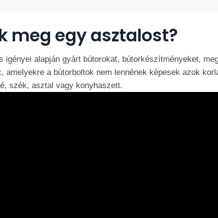
k meg egy asztalost?
s igényei alapján gyárt bútorokat, bútorkészítményeket, me
 amelyekre a bútorboltok nem lennének képesek azok korláto
é, szék, asztal vagy konyhaszett.