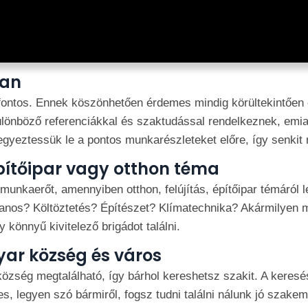
ban
fontos. Ennek köszönhetően érdemes mindig körültekintően e
ülönböző referenciákkal és szaktudással rendelkeznek, emia
g egyeztessük le a pontos munkarészleteket előre, így senki
ítőipar vagy otthon téma
unkaerőt, amennyiben otthon, felújítás, építőipar témáról 
lanos? Költöztetés? Építészet? Klímatechnika? Akármilyen 
gy könnyű kivitelező brigádot találni.
ar község és város
özség megtalálható, így bárhol kereshetsz szakit. A keresé
jes, legyen szó bármiről, fogsz tudni találni nálunk jó szake