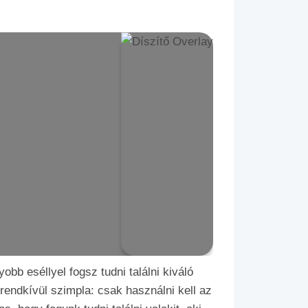
b eséllyel fogsz tudni találni kiváló
rendkívül szimpla: csak használni kell az