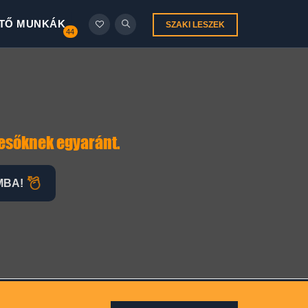
TŐ MUNKÁK
SZAKI LESZEK
44
D
resőknek egyaránt.
MBA!