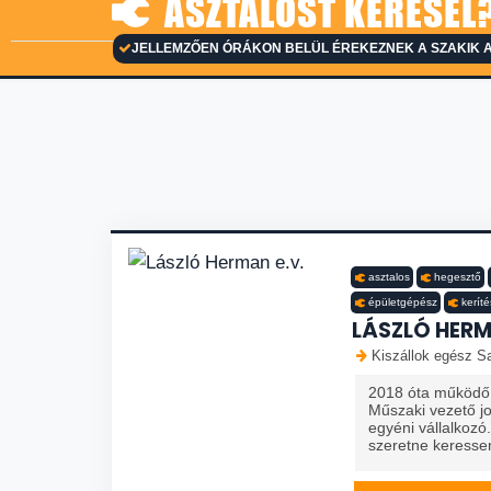
ASZTALOST KERESEL?
JELLEMZŐEN ÓRÁKON BELÜL ÉREKEZNEK A SZAKIK A
asztalos
hegesztő
épületgépész
keríté
LÁSZLÓ HERM
Kiszállok egész Sa
2018 óta működő 
Műszaki vezető j
egyéni vállalkozó
szeretne keresse