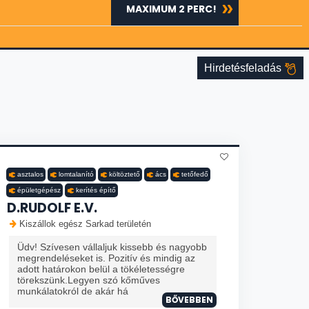
MAXIMUM 2 PERC!
Hirdetésfeladás
asztalos
lomtalanító
költöztető
ács
tetőfedő
épületgépész
kerítés építő
D.RUDOLF E.V.
Kiszállok egész Sarkad területén
Üdv! Szívesen vállaljuk kissebb és nagyobb
megrendeléseket is. Pozitív és mindig az
adott határokon belül a tökéletességre
törekszünk.Legyen szó kőműves
munkálatokról de akár há
BŐVEBBEN