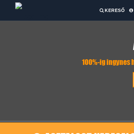
KERESŐ
100%-ig ingynes h