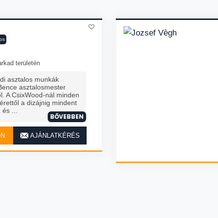
los
rkad területén
di asztalos munkák
Bence asztalosmester
l. A CsixWood-nál minden
érettől a dizájnig mindent
és ...
BŐVEBBEN
ON
AJÁNLATKÉRÉS