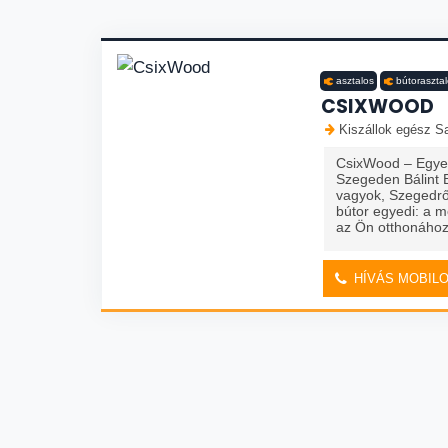
asztalos
bútoraszta
CSIXWOOD
Kiszállok egész Sa
CsixWood – Egye
Szegeden Bálint 
vagyok, Szegedrő
bútor egyedi: a m
az Ön otthonához 
HÍVÁS MOBIL