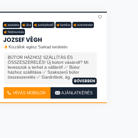
asztalos
ács
szobafestő
kertész
ezermester
földmunkás
JOZSEF VÈGH
Kiszállok egész Sarkad területén
BÚTOR HÁZHOZ SZÁLLÍTÁS ÉS
ÖSSZESZERELÉS! Új bútort vásárolt? Mi
levesszük a terhet a válláról! ✅ Bútor
házhoz szállítása ✅ Szakszerű bútor
összeszerelés ✅ Gardróbok, ág...
BŐVEBBEN
HÍVÁS MOBILON
AJÁNLATKÉRÉS