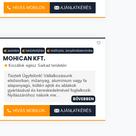
HÍVÁS MOBILON
AJÁNLATKÉRÉS
asztalos
lakásfelújítás
redőnyös, árnyékolástechnika
MOHICAN KFT.
Kiszállok egész Sarkad területén
Tisztelt Ügyfelünk! Vállalkozásunk
elsősorban, műanyag, alumínium vagy fa
alapanyagú, kültéri ajtók és ablakok
gyártásával és kereskedelmével foglalkozik.
Nyílászáróhoz nálunk me...
BŐVEBBEN
HÍVÁS MOBILON
AJÁNLATKÉRÉS