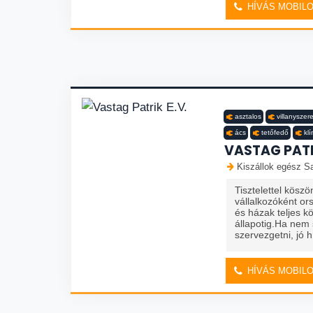
HÍVÁS MOBIL
asztalos
villanyszer
ács
tetőfedő
kl
VASTAG PATR
Kiszállok egész Sa
Tisztelettel kösz
vállalkozóként or
és házak teljes kö
állapotig.Ha nem
szervezgetni, jó h.
HÍVÁS MOBIL