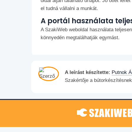
oldal alján található űrlapot. Jó ötlet leh
el tudná vállalni a munkát.
A portál használata telj
A SzakiWeb weboldal használata teljese
könnyedén megtalálhatják egymást.
A leírást készítette:
Putnok Á
Szakértője a bútorkészítésnek
SZAKIWEB