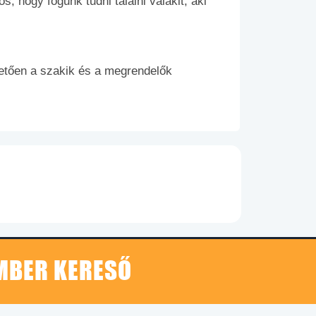
s, hogy fogunk tudni találni valakit, aki
etően a szakik és a megrendelők
EMBER KERESŐ