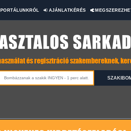
PORTÁLUNKRÓL
AJÁNLATKÉRÉS
MEGSZEREZHE
ASZTALOS SARKA
asználat és regisztráció szakembereknek, ke
SZAKIBO