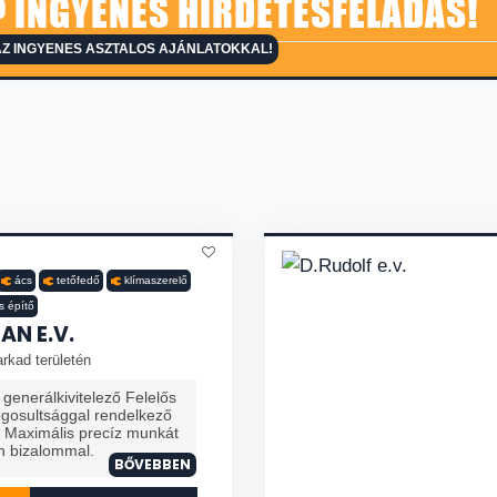
 INGYENES HIRDETÉSFELADÁS!
Z INGYENES ASZTALOS AJÁNLATOKKAL!
ács
tetőfedő
klímaszerelő
s építő
AN E.V.
rkad területén
generálkivitelező Felelős
ogosultsággal rendelkező
. Maximális precíz munkát
n bizalommal.
BŐVEBBEN