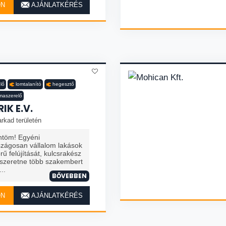
ON
AJÁNLATKÉRÉS
elő
lomtalanító
hegesztő
ímaszerelő
IK E.V.
rkad területén
öntöm! Egyéni
szágosan vállalom lakások
rű felújítását, kulcsrakész
 szeretne több szakembert
..
BŐVEBBEN
ON
AJÁNLATKÉRÉS