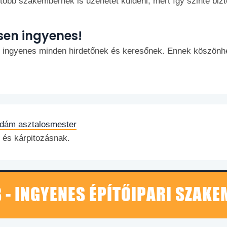
et több szakembernek is üzenetet küldeni, mert így szinte bizto
esen ingyenes!
n ingyenes minden hirdetőnek és keresőnek. Ennek köszönh
dám asztalosmester
 és kárpitozásnak.
 - INGYENES ÉPÍTŐIPARI SZAK