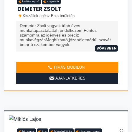
kerítés építő
szigetelő
DEMETER ZSOLT
Kiszállok egész Baja területén
Demeter Zsolt vagyok több èves
munkatapasztalattal rendelkezem.Fontos
számomra az igènyes ès precíz
munkavègzèsMegbízható,józanèletmódú, szavát
betartó szakember vagyok.
BŐVEBBEN
HÍVÁS MOBILON
AJÁNLATKÉRÉS
bádogos
ács
lakásfelújítás
gipszkartonozó