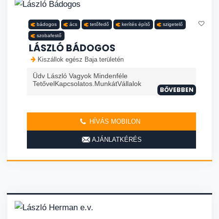
bádogos
ács
tetőfedő
kerítés építő
szigetelő
szobafestő
LÁSZLÓ BÁDOGOS
Kiszállok egész Baja területén
Üdv László Vagyok Mindenféle
TetővelKapcsolatos.MunkátVállalok
BŐVEBBEN
HÍVÁS MOBILON
AJÁNLATKÉRÉS