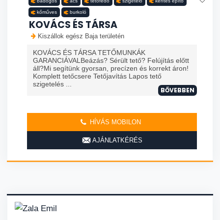
bádogos
ács
tetőfedő
szigetelő
kerítés építő
kőműves
burkoló
KOVÁCS ÉS TÁRSA
Kiszállok egész Baja területén
KOVÁCS ÉS TÁRSA TETŐMUNKÁK
GARANCIÁVALBeázás? Sérült tető? Felújítás előtt
áll?Mi segítünk gyorsan, precízen és korrekt áron!
Komplett tetőcsere Tetőjavítás Lapos tető
szigetelés ...
BŐVEBBEN
HÍVÁS MOBILON
AJÁNLATKÉRÉS