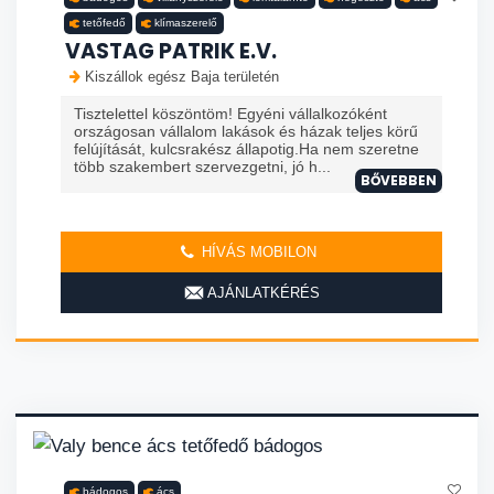
tetőfedő
klímaszerelő
VASTAG PATRIK E.V.
Kiszállok egész Baja területén
Tisztelettel köszöntöm! Egyéni vállalkozóként
országosan vállalom lakások és házak teljes körű
felújítását, kulcsrakész állapotig.Ha nem szeretne
több szakembert szervezgetni, jó h...
BŐVEBBEN
HÍVÁS MOBILON
AJÁNLATKÉRÉS
bádogos
ács