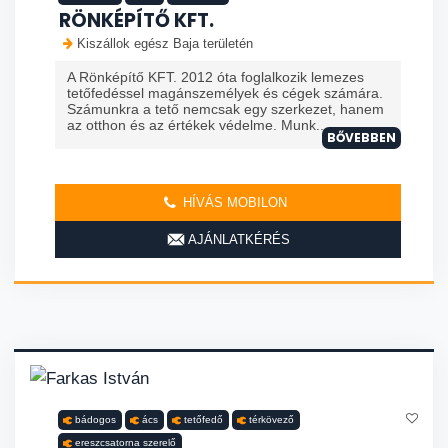
RÖNKÉPÍTŐ KFT.
Kiszállok egész Baja területén
A Rönképítő KFT. 2012 óta foglalkozik lemezes
tetőfedéssel magánszemélyek és cégek számára.
Számunkra a tető nemcsak egy szerkezet, hanem
az otthon és az értékek védelme. Munk...
BŐVEBBEN
HÍVÁS MOBILON
AJÁNLATKÉRÉS
bádogos
ács
tetőfedő
térkövező
ereszcsatorna szerelő