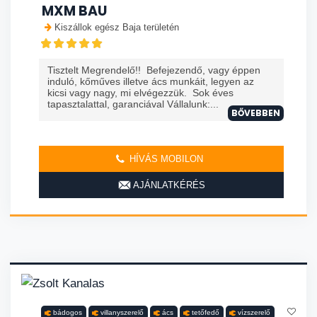
MXM BAU
Kiszállok egész Baja területén
Tisztelt Megrendelő!! Befejezendő, vagy éppen
induló, kőműves illetve ács munkáit, legyen az
kicsi vagy nagy, mi elvégezzük. Sok éves
tapasztalattal, garanciával Vállalunk:...
BŐVEBBEN
HÍVÁS MOBILON
AJÁNLATKÉRÉS
bádogos
villanyszerelő
ács
tetőfedő
vízszerelő