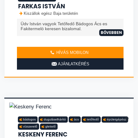
FARKAS ISTVÁN
Kiszállok egész Baja területén
Üdv István vagyok Tetőfedő Bádogos Ács es
Fakitermelö keresen bizalomal.
BŐVEBBEN
HÍVÁS MOBILON
AJÁNLATKÉRÉS
bádogos
duguláselhárító
ács
tetőfedő
épületgépész
vízszerelő
glettelő
KESKENY FERENC