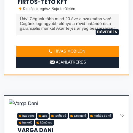
FIRTOS-TETŐ KFT
Kiszállok egész Baja területén
Üdv! Cégünk több mind 20 éve a szakmába van!
Cégünk legnagyobb előnye a rövid határidő és a
garanciális munka! Akár teljes anyag beszerzéssel!
BŐVEBBEN
HÍVÁS MOBILON
AJÁNLATKÉRÉS
bádogos
ács
tetőfedő
szigetelő
kerítés építő
burkoló
kőműves
VARGA DANI