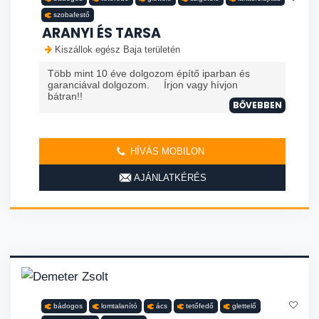
szobafestő
ARANYI ÉS TARSA
Kiszállok egész Baja területén
Több mint 10 éve dolgozom építő iparban és
garanciával dolgozom. Írjon vagy hívjon
bátran!!
BŐVEBBEN
HÍVÁS MOBILON
AJÁNLATKÉRÉS
bádogos
lomtalanító
ács
tetőfedő
glettelő