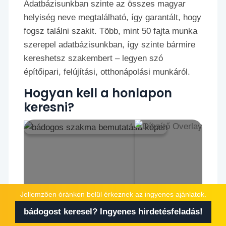
Adatbázisunkban szinte az összes magyar
helyiség neve megtalálható, így garantált, hogy
fogsz találni szakit. Több, mint 50 fajta munka
szerepel adatbázisunkban, így szinte bármire
kereshetsz szakembert – legyen szó
építőipari, felújítási, otthonápolási munkáról.
Hogyan kell a honlapon
keresni?
Jellemzően óránkon belül érkeznek az ingyenes ajánlatok.
bádogost keresel? Ingyenes hirdetésfeladás!