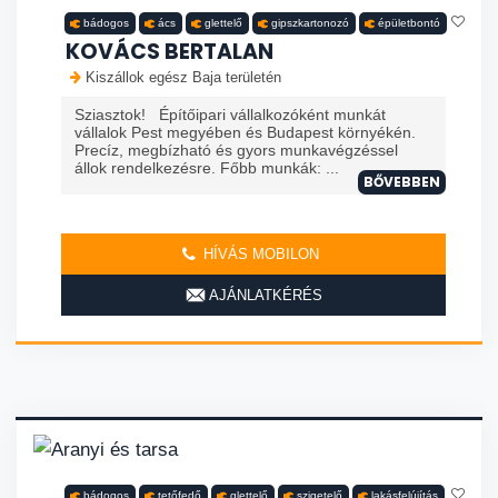
bádogos
ács
glettelő
gipszkartonozó
épületbontó
KOVÁCS BERTALAN
Kiszállok egész Baja területén
Sziasztok! Építőipari vállalkozóként munkát
vállalok Pest megyében és Budapest környékén.
Precíz, megbízható és gyors munkavégzéssel
állok rendelkezésre. Főbb munkák: ...
BŐVEBBEN
HÍVÁS MOBILON
AJÁNLATKÉRÉS
bádogos
tetőfedő
glettelő
szigetelő
lakásfelújítás