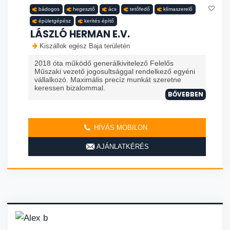
bádogos
hegesztő
ács
tetőfedő
klímaszerelő
épületgépész
kerítés építő
LÁSZLÓ HERMAN E.V.
Kiszállok egész Baja területén
2018 óta működő generálkivitelező Felelős
Műszaki vezető jogosultsággal rendelkező egyéni
vállalkozó. Maximális precíz munkát szeretne
keressen bizalommal.
BŐVEBBEN
HÍVÁS MOBILON
AJÁNLATKÉRÉS