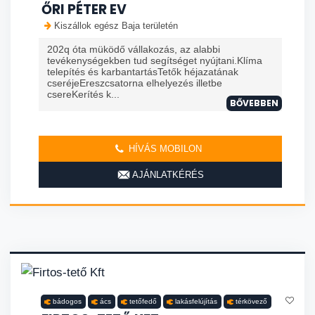
ŐRI PÉTER EV
Kiszállok egész Baja területén
202q óta müködő vállakozás, az alabbi
tevékenységekben tud segítséget nyújtani.Klíma
telepítés és karbantartásTetők héjazatának
cseréjeEreszcsatorna elhelyezés illetbe
csereKerítés k...
BŐVEBBEN
HÍVÁS MOBILON
AJÁNLATKÉRÉS
bádogos
ács
tetőfedő
lakásfelújítás
térkövező