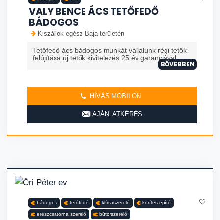
VALY BENCE ÁCS TETŐFEDŐ
BÁDOGOS
Kiszállok egész Baja területén
Tetőfedő ács bádogos munkát vállalunk régi tetők
felújítása új tetők kivitelezés 25 év garanciával
BŐVEBBEN
HÍVÁS MOBILON
AJÁNLATKÉRÉS
bádogos
tetőfedő
klímaszerelő
kerítés építő
ereszcsatorna szerelő
bútorszerelő