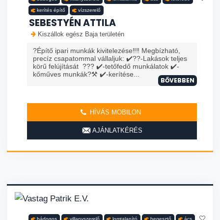
kerítés építő
vízszerelő
SEBESTYÉN ATTILA
Kiszállok egész Baja területén
?Építő ipari munkák kivitelezése‼️‼️ Megbízható,
precíz csapatommal vállaljuk: ✔️?️?️-Lakások teljes
körű felújítását ??? ✔️-tetőfedő munkálatok ✔️-
kőműves munkák?⚒️ ✔️-kerítése...
BŐVEBBEN
HÍVÁS MOBILON
AJÁNLATKÉRÉS
bádogos
villanyszerelő
lomtalanító
hegesztő
ács