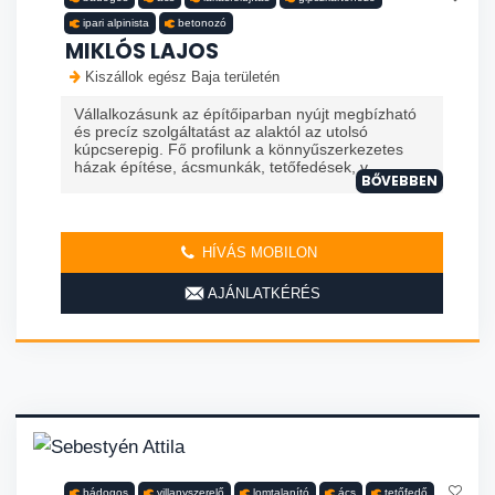
ipari alpinista
betonozó
MIKLÓS LAJOS
Kiszállok egész Baja területén
Vállalkozásunk az építőiparban nyújt megbízható
és precíz szolgáltatást az alaktól az utolsó
kúpcserepig. Fő profilunk a könnyűszerkezetes
házak építése, ácsmunkák, tetőfedések, v...
BŐVEBBEN
HÍVÁS MOBILON
AJÁNLATKÉRÉS
bádogos
villanyszerelő
lomtalanító
ács
tetőfedő