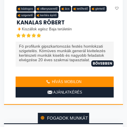
bádogos
villanyszerelő
ács
tetőfedő
glettelő
szigetelő
kerítés építő
KANALAS RÓBERT
Kiszállok egész Baja területén
Fö profilunk gipszkartonozás festés homlokzati
szigetelés. Kömüves munkák.generál kivitelezés
kertészeti munkák kisebb és nagyobb feladatok
elvégzése 20 éves szakmai tapasztalat. ...
BŐVEBBEN
HÍVÁS MOBILON
AJÁNLATKÉRÉS
FOGADOK MUNKÁT