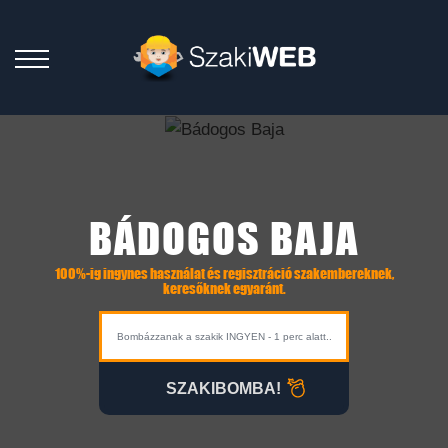
BÁDOGOS BAJA
100%-ig ingynes használat és regisztráció szakembereknek,
keresőknek egyaránt.
SZAKIBOMBA!