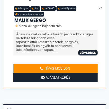
bádogos
ács
tetőfedő
belsőépítész
ereszcsatorna szerelő
MALIK GERGŐ
Kiszállok egész Baja területén
Ácsmunkákat vállalok a kisebb javításoktól a teljes
kivitelezésekig több éves
tapasztalattal.Tetőszerkezetek, pergolák,
kocsibeállók és egyéb fa szerkezetek
készítésében van tapaszt...
BŐVEBBEN
HÍVÁS MOBILON
AJÁNLATKÉRÉS