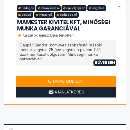
bádogos
villanyszerelő
épületgépész
szigetelő
glettelő
vízszerelő
kerítés építő
MAMESTER KIVITEL KFT, MINŐSÉGI
MUNKA GARANCIÁVAL
Kiszállok egész Baja területén
Gáspár Sándor kömüves szobafestő mázoló
mester vagyok. 25 éve vagyok a piacon.7-fő
Szakmunkásal dolgozom. Minöségi munka
garanciával!
BŐVEBBEN
HÍVÁS MOBILON
AJÁNLATKÉRÉS