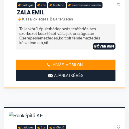
bádogos
ács
tetőfedő
ereszcsatorna szerelő
ZALA EMIL
Kiszállok egész Baja területén
Teljeskörű épületbádogozás,tetőfedés,ács
szerkezet készitését vállaljuk országosan
Cserepeslemezfedés,korcolt fémlemezfedés
készitése stb,stb....
BŐVEBBEN
HÍVÁS MOBILON
AJÁNLATKÉRÉS
bádogos
ács
tetőfedő