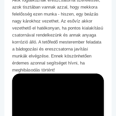
Akik foglalkoznak ereszcsatorna szereléssel,
azok tisztában vannak azzal, hogy mekkora
felelősség ezen munka - hiszen, egy beázás
nagy károkhoz vezethet. Az esővíz akkor
vezethető el hatékonyan, ha pontos kialakítású
csatornával rendelkezünk és annak anyaga
korrózió álló. A tetőfedő mesterember feladata
a bádogozási és ereszcsatorna javítási
munkák elvégzése. Ennek köszönhetően
érdemes azonnal segítséget hívni, ha
meghibásodás történt!