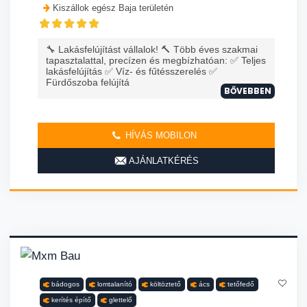
Kiszállok egész Baja területén
🔧 Lakásfelújítást vállalok! 🔨 Több éves szakmai
tapasztalattal, precízen és megbízhatóan: ✅ Teljes
lakásfelújítás ✅ Víz- és fűtésszerelés ✅
Fürdőszoba felújítá
BŐVEBBEN
HÍVÁS MOBILON
AJÁNLATKÉRÉS
bádogos
lomtalanító
költöztető
ács
tetőfedő
kerítés építő
glettelő