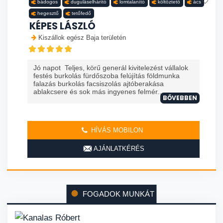
bádogos
duguláselhárító
lomtalanító
költöztető
ács
hegesztő
tetőfedő
KÉPES LÁSZLÓ
Kiszállok egész Baja területén
Jó napot Teljes, körű generál kivitelezést vállalok
festés burkolás fürdőszoba felújítás földmunka
falazás burkolás facsiszolás ajtóberakása
ablakcsere és sok más ingyenes felmér...
BŐVEBBEN
HÍVÁS MOBILON
AJÁNLATKÉRÉS
FOGADOK MUNKÁT