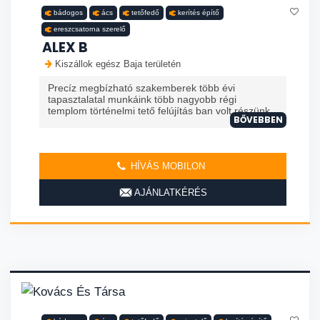
bádogos
ács
tetőfedő
kerítés építő
ereszcsatorna szerelő
ALEX B
Kiszállok egész Baja területén
Precíz megbízható szakemberek több évi
tapasztalatal munkáink több nagyobb régi
templom történelmi tető felújítás ban volt részünk
BŐVEBBEN
HÍVÁS MOBILON
AJÁNLATKÉRÉS