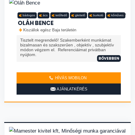
bádogos
ács
tetőfedő
glettelő
burkoló
kőműves
OLÁH BENCE
Kiszállok egész Baja területén
Tisztelt megrendelő! Szakemberként munkámat
bizalmasan és szakszerűen , objektív , szubjektív
módon végzem el. Referenciáimat privátban
nyújtom.
BŐVEBBEN
HÍVÁS MOBILON
AJÁNLATKÉRÉS