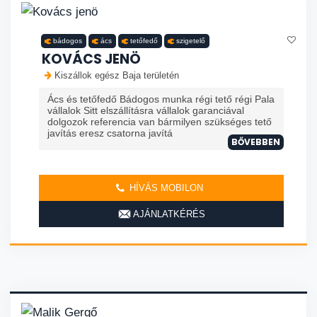
bádogos
ács
tetőfedő
szigetelő
KOVÁCS JENÖ
Kiszállok egész Baja területén
Ács és tetőfedő Bádogos munka régi tető régi Pala
vállalok Sitt elszállításra vállalok garanciával
dolgozok referencia van bármilyen szükséges tető
javítás eresz csatorna javítá
BŐVEBBEN
HÍVÁS MOBILON
AJÁNLATKÉRÉS