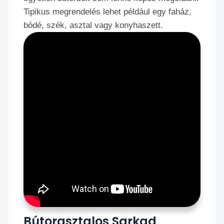
Tipikus megrendelés lehet például egy faház,
bódé, szék, asztal vagy konyhaszett.
Bútorasztalos Sarkad