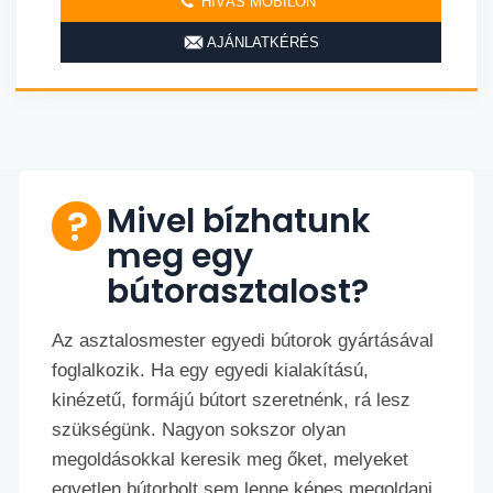
HÍVÁS MOBILON
AJÁNLATKÉRÉS
Mivel bízhatunk
meg egy
bútorasztalost?
Az asztalosmester egyedi bútorok gyártásával
foglalkozik. Ha egy egyedi kialakítású,
kinézetű, formájú bútort szeretnénk, rá lesz
szükségünk. Nagyon sokszor olyan
megoldásokkal keresik meg őket, melyeket
egyetlen bútorbolt sem lenne képes megoldani.