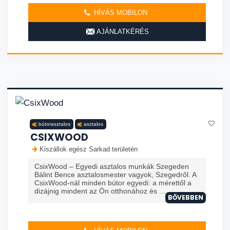
HÍVÁS MOBILON
AJÁNLATKÉRÉS
bútorasztalos
asztalos
CSIXWOOD
Kiszállok egész Sarkad területén
CsixWood – Egyedi asztalos munkák Szegeden
Bálint Bence asztalosmester vagyok, Szegedről. A
CsixWood-nál minden bútor egyedi: a mérettől a
dizájnig mindent az Ön otthonához és ...
BŐVEBBEN