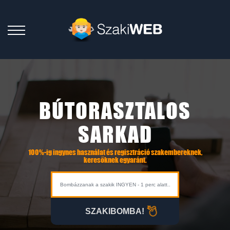
BÚTORASZTALOS
SARKAD
100%-ig ingynes használat és regisztráció szakembereknek,
keresőknek egyaránt.
SZAKIBOMBA!