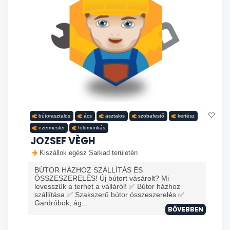
bútorasztalos
ács
asztalos
szobafestő
kertész
ezermester
földmunkás
JOZSEF VÈGH
Kiszállok egész Sarkad területén
BÚTOR HÁZHOZ SZÁLLÍTÁS ÉS
ÖSSZESZERELÉS! Új bútort vásárolt? Mi
levesszük a terhet a válláról! ✅ Bútor házhoz
szállítása ✅ Szakszerű bútor összeszerelés ✅
Gardróbok, ág...
BŐVEBBEN