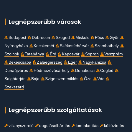
Legnépszerűbb városok
Budapest
Debrecen
Szeged
Miskolc
Pécs
Győr
Nyíregyháza
Kecskemét
Székesfehérvár
Szombathely
Szolnok
Tatabánya
Érd
Kaposvár
Sopron
Veszprém
Békéscsaba
Zalaegerszeg
Eger
Nagykanizsa
Dunaújváros
Hódmezővásárhely
Dunakeszi
Cegléd
Salgótarján
Baja
Szigetszentmiklós
Ózd
Vác
Szekszárd
Legnépszerűbb szolgáltatások
villanyszerelő
duguláselhárítás
lomtalanítás
költöztetés