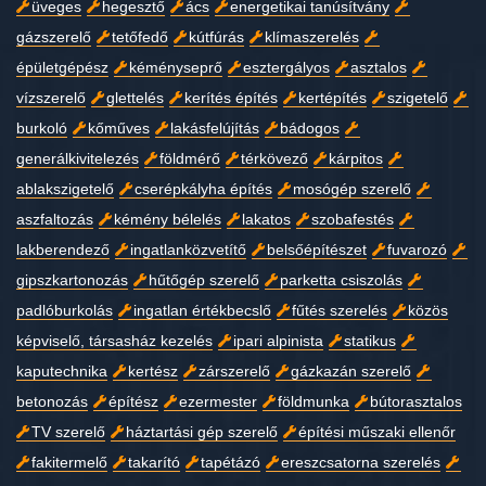
üveges
hegesztő
ács
energetikai tanúsítvány
gázszerelő
tetőfedő
kútfúrás
klímaszerelés
épületgépész
kéményseprő
esztergályos
asztalos
vízszerelő
glettelés
kerítés építés
kertépítés
szigetelő
burkoló
kőműves
lakásfelújítás
bádogos
generálkivitelezés
földmérő
térkövező
kárpitos
ablakszigetelő
cserépkályha építés
mosógép szerelő
aszfaltozás
kémény bélelés
lakatos
szobafestés
lakberendező
ingatlanközvetítő
belsőépítészet
fuvarozó
gipszkartonozás
hűtőgép szerelő
parketta csiszolás
padlóburkolás
ingatlan értékbecslő
fűtés szerelés
közös
képviselő, társasház kezelés
ipari alpinista
statikus
kaputechnika
kertész
zárszerelő
gázkazán szerelő
betonozás
építész
ezermester
földmunka
bútorasztalos
TV szerelő
háztartási gép szerelő
építési műszaki ellenőr
fakitermelő
takarító
tapétázó
ereszcsatorna szerelés