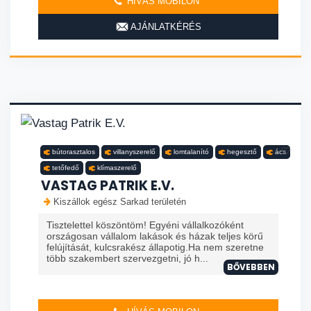
HÍVÁS MOBILON
AJÁNLATKÉRÉS
bútorasztalos
villanyszerelő
lomtalanító
hegesztő
ács
tetőfedő
klímaszerelő
VASTAG PATRIK E.V.
Kiszállok egész Sarkad területén
Tisztelettel köszöntöm! Egyéni vállalkozóként
országosan vállalom lakások és házak teljes körű
felújítását, kulcsrakész állapotig.Ha nem szeretne
több szakembert szervezgetni, jó h...
BŐVEBBEN