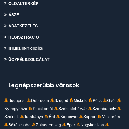
OLDALTÉRKÉP
ÁSZF
ADATKEZELÉS
REGISZTRÁCIÓ
BEJELENTKEZÉS
ÜGYFÉLSZOLGÁLAT
Legnépszerűbb városok
Budapest
Debrecen
Szeged
Miskolc
Pécs
Győr
Nyíregyháza
Kecskemét
Székesfehérvár
Szombathely
Szolnok
Tatabánya
Érd
Kaposvár
Sopron
Veszprém
Békéscsaba
Zalaegerszeg
Eger
Nagykanizsa