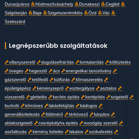
Dunaújváros
Hódmezővásárhely
Dunakeszi
Cegléd
Salgótarján
Baja
Szigetszentmiklós
Ózd
Vác
Szekszárd
Legnépszerűbb szolgáltatások
villanyszerelő
duguláselhárítás
lomtalanítás
költöztetés
üveges
hegesztő
ács
energetikai tanúsítvány
gázszerelő
tetőfedő
kútfúrás
klímaszerelés
épületgépész
kéményseprő
esztergályos
asztalos
vízszerelő
glettelés
kerítés építés
kertépítés
szigetelő
burkoló
kőműves
lakásfelújítás
bádogos
generálkivitelezés
földmérő
térkövező
kárpitos
ablakszigetelő
cserépkályha építés
mosógép szerelő
aszfaltozás
kémény bélelés
lakatos
szobafestés