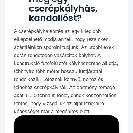
cserépkályhás,
kandallóst?
A cserépkályha építés az egyik legjobb
elképzelhető módja annak, hogy rezsinken,
számláinkon spórolni tudjunk. Az utóbbi évek
során rengetegen vásároltak kályhát. A
konstrukció fűtőfelületét kályhacsempe alkotja,
többnyire több méter hosszú füstjárattal
rendelkezik. Léteznek könnyű, nehéz és
félnehéz cserépkályhák. Az építmény tömege
akár 1-1.5 tonna is lehet, ennek köszönhetően
fontos, hogy vizsgáljuk az aljat teherbíró
képességét már a megépítés előtt.