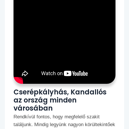
Cserépkályhás, Kandallós
az ország minden
városában
Rendkívül fontos, hogy megfelelő szakit
találjunk. Mindig legyünk nagyon körültekintőek