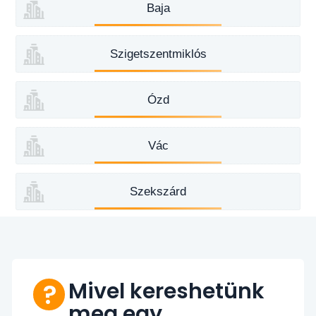
Baja
Szigetszentmiklós
Ózd
Vác
Szekszárd
Mivel kereshetünk
meg egy