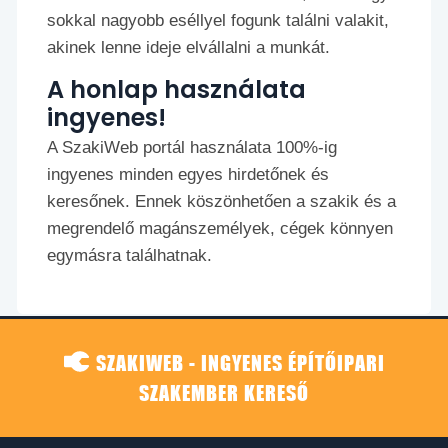
sokkal nagyobb eséllyel fogunk találni valakit,
akinek lenne ideje elvállalni a munkát.
A honlap használata
ingyenes!
A SzakiWeb portál használata 100%-ig
ingyenes minden egyes hirdetőnek és
keresőnek. Ennek köszönhetően a szakik és a
megrendelő magánszemélyek, cégek könnyen
egymásra találhatnak.
SZAKIWEB - INGYENES ÉPÍTŐIPARI
SZAKEMBER KERESŐ