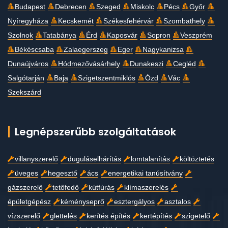
Budapest
Debrecen
Szeged
Miskolc
Pécs
Győr
Nyíregyháza
Kecskemét
Székesfehérvár
Szombathely
Szolnok
Tatabánya
Érd
Kaposvár
Sopron
Veszprém
Békéscsaba
Zalaegerszeg
Eger
Nagykanizsa
Dunaújváros
Hódmezővásárhely
Dunakeszi
Cegléd
Salgótarján
Baja
Szigetszentmiklós
Ózd
Vác
Szekszárd
Legnépszerűbb szolgáltatások
villanyszerelő
duguláselhárítás
lomtalanítás
költöztetés
üveges
hegesztő
ács
energetikai tanúsítvány
gázszerelő
tetőfedő
kútfúrás
klímaszerelés
épületgépész
kéményseprő
esztergályos
asztalos
vízszerelő
glettelés
kerítés építés
kertépítés
szigetelő