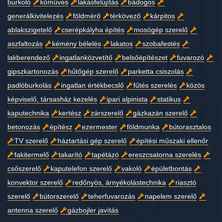
burkoló
kőműves
lakásfelújítás
bádogos
generálkivitelezés
földmérő
térkövező
kárpitos
ablakszigetelő
cserépkályha építés
mosógép szerelő
aszfaltozás
kémény bélelés
lakatos
szobafestés
lakberendező
ingatlanközvetítő
belsőépítészet
fuvarozó
gipszkartonozás
hűtőgép szerelő
parketta csiszolás
padlóburkolás
ingatlan értékbecslő
fűtés szerelés
közös
képviselő, társasház kezelés
ipari alpinista
statikus
kaputechnika
kertész
zárszerelő
gázkazán szerelő
betonozás
építész
ezermester
földmunka
bútorasztalos
TV szerelő
háztartási gép szerelő
építési műszaki ellenőr
fakitermelő
takarító
tapétázó
ereszcsatorna szerelés
csőszerelő
kaputelefon szerelő
vakoló
épületbontás
konvektor szerelő
redőnyös, árnyékolástechnika
riasztó
szerelő
bútorszerelő
teherfuvarozás
napelem szerelő
antenna szerelő
gázbojler javítás