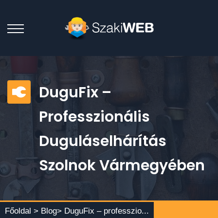
DuguFix –
Professzionális
Duguláselhárítás
Szolnok Vármegyében
Főoldal >
Blog
> DuguFix – professzio...