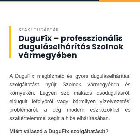
SZAKI TUDÁSTÁR
DuguFix – professzionális
duguláselhárítás Szolnok
vármegyében
A DuguFix megbízható és gyors duguláselhárítási
szolgáltatást nyújt Szolnok vármegyében és
környékén. Legyen szó makacs csődugulásról,
eldugult lefolyóról vagy bármilyen vízelvezetési
problémáról, a cég modern eszközökkel és
szakértelemmel segít a hiba elhárításában.
Miért válaszd a DuguFix szolgáltatását?