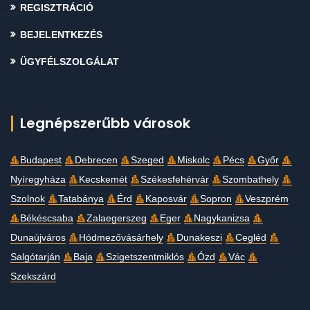
REGISZTRÁCIÓ
BEJELENTKEZÉS
ÜGYFÉLSZOLGÁLAT
Legnépszerűbb városok
Budapest
Debrecen
Szeged
Miskolc
Pécs
Győr
Nyíregyháza
Kecskemét
Székesfehérvár
Szombathely
Szolnok
Tatabánya
Érd
Kaposvár
Sopron
Veszprém
Békéscsaba
Zalaegerszeg
Eger
Nagykanizsa
Dunaújváros
Hódmezővásárhely
Dunakeszi
Cegléd
Salgótarján
Baja
Szigetszentmiklós
Ózd
Vác
Szekszárd