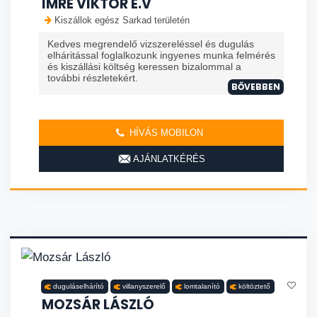
IMRE VIKTOR E.V
Kiszállok egész Sarkad területén
Kedves megrendelő vizszereléssel és dugulás
elháritással foglalkozunk ingyenes munka felmérés
és kiszállási költség keressen bizalommal a
további részletekért.
BŐVEBBEN
HÍVÁS MOBILON
AJÁNLATKÉRÉS
duguláselhárító
villanyszerelő
lomtalanító
költöztető
MOZSÁR LÁSZLÓ