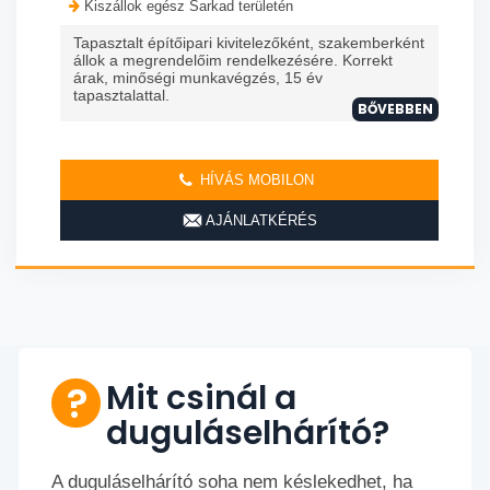
Kiszállok egész Sarkad területén
Tapasztalt építőipari kivitelezőként, szakemberként
állok a megrendelőim rendelkezésére. Korrekt
árak, minőségi munkavégzés, 15 év
tapasztalattal.
BŐVEBBEN
HÍVÁS MOBILON
AJÁNLATKÉRÉS
Mit csinál a
duguláselhárító?
A duguláselhárító soha nem késlekedhet, ha