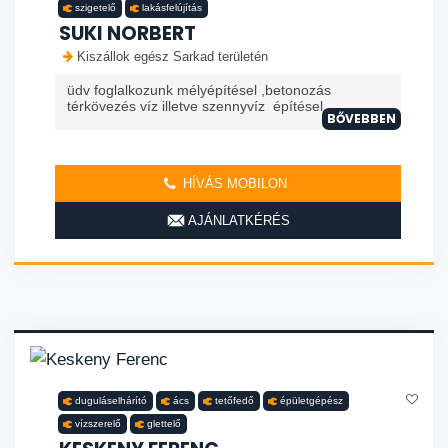
szigetelő
lakásfelújítás
SUKI NORBERT
Kiszállok egész Sarkad területén
üdv foglalkozunk mélyépítésel ,betonozás
térkövezés víz illetve szennyvíz építésel
BŐVEBBEN
HÍVÁS MOBILON
AJÁNLATKÉRÉS
duguláselhárító
ács
tetőfedő
épületgépész
vízszerelő
glettelő