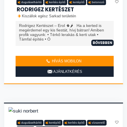
duguláselhárító
kerítés építő
kertépítő
betonozó
RODRIGEZ KERTÉSZET
Kiszállok egész Sarkad területén
Rodrigez Kertészet – Erol 🌵🌶️ Ha a kerted is
megérdemel egy kis fiestát, hívj bátran! Amiben
profik vagyunk: • Térkő lerakás & kerti utak •
Támfal építés • Ö
BŐVEBBEN
HÍVÁS MOBILON
AJÁNLATKÉRÉS
duguláselhárító
kertépítő
kerítés építő
vízszerelő