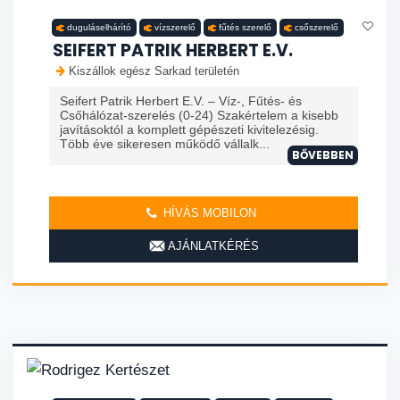
duguláselhárító
vízszerelő
fűtés szerelő
csőszerelő
SEIFERT PATRIK HERBERT E.V.
Kiszállok egész Sarkad területén
Seifert Patrik Herbert E.V. – Víz-, Fűtés- és
Csőhálózat-szerelés (0-24) Szakértelem a kisebb
javításoktól a komplett gépészeti kivitelezésig.
Több éve sikeresen működő vállalk...
BŐVEBBEN
HÍVÁS MOBILON
AJÁNLATKÉRÉS