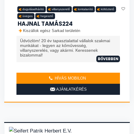
duguláselhárító
villanyszerelő
lomtalanító
költöztető
üveges
hegesztő
HAJNAL TAMÁS224
Kiszállok egész Sarkad területén
Üdvözlöm! 20 év tapasztalattal vállalok szakmai
munkákat - legyen az kőművesség,
villanyszerelés, vagy akármi. Keressenek
bizalommal!
BŐVEBBEN
HÍVÁS MOBILON
AJÁNLATKÉRÉS