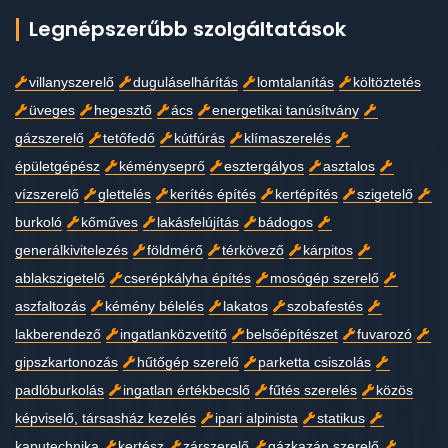
Legnépszerűbb szolgáltatások
villanyszerelő
duguláselhárítás
lomtalanítás
költöztetés
üveges
hegesztő
ács
energetikai tanúsítvány
gázszerelő
tetőfedő
kútfúrás
klímaszerelés
épületgépész
kéményseprő
esztergályos
asztalos
vízszerelő
glettelés
kerítés építés
kertépítés
szigetelő
burkoló
kőműves
lakásfelújítás
bádogos
generálkivitelezés
földmérő
térkövező
kárpitos
ablakszigetelő
cserépkályha építés
mosógép szerelő
aszfaltozás
kémény bélelés
lakatos
szobafestés
lakberendező
ingatlanközvetítő
belsőépítészet
fuvarozó
gipszkartonozás
hűtőgép szerelő
parketta csiszolás
padlóburkolás
ingatlan értékbecslő
fűtés szerelés
közös
képviselő, társasház kezelés
ipari alpinista
statikus
kaputechnika
kertész
zárszerelő
gázkazán szerelő