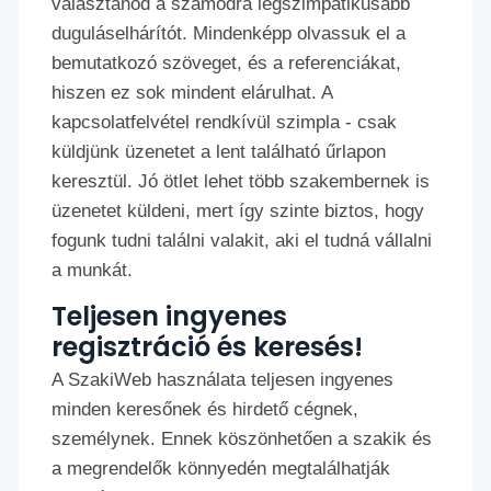
választanod a számodra legszimpatikusabb
duguláselhárítót. Mindenképp olvassuk el a
bemutatkozó szöveget, és a referenciákat,
hiszen ez sok mindent elárulhat. A
kapcsolatfelvétel rendkívül szimpla - csak
küldjünk üzenetet a lent található űrlapon
keresztül. Jó ötlet lehet több szakembernek is
üzenetet küldeni, mert így szinte biztos, hogy
fogunk tudni találni valakit, aki el tudná vállalni
a munkát.
Teljesen ingyenes
regisztráció és keresés!
A SzakiWeb használata teljesen ingyenes
minden keresőnek és hirdető cégnek,
személynek. Ennek köszönhetően a szakik és
a megrendelők könnyedén megtalálhatják