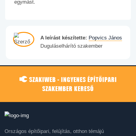
egymást.
A leírást készítette:
Popvics János
Duguláselhárító szakember
SZAKIWEB - INGYENES ÉPÍTŐIPARI
SZAKEMBER KERESŐ
Országos építőipari, felújítás, otthon témájú