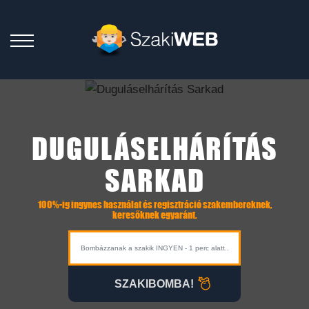
DUGULÁSELHÁRÍTÁS
SARKAD
100%-ig ingynes használat és regisztráció szakembereknek,
keresőknek egyaránt.
SZAKIBOMBA!