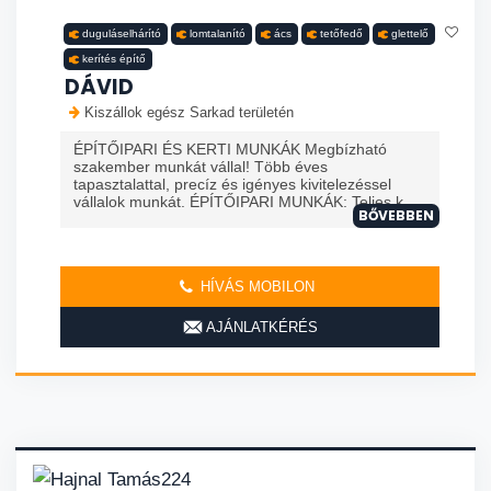
duguláselhárító
lomtalanító
ács
tetőfedő
glettelő
kerítés építő
DÁVID
Kiszállok egész Sarkad területén
ÉPÍTŐIPARI ÉS KERTI MUNKÁK Megbízható
szakember munkát vállal! Több éves
tapasztalattal, precíz és igényes kivitelezéssel
vállalok munkát. ÉPÍTŐIPARI MUNKÁK: Teljes k...
BŐVEBBEN
HÍVÁS MOBILON
AJÁNLATKÉRÉS