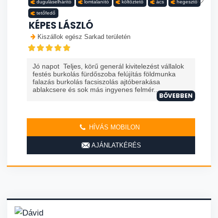
duguláselhárító
lomtalanító
költöztető
ács
hegesztő
tetőfedő
KÉPES LÁSZLÓ
Kiszállok egész Sarkad területén
Jó napot Teljes, körű generál kivitelezést vállalok
festés burkolás fürdőszoba felújítás földmunka
falazás burkolás facsiszolás ajtóberakása
ablakcsere és sok más ingyenes felmér...
BŐVEBBEN
HÍVÁS MOBILON
AJÁNLATKÉRÉS