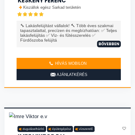
KESKENY FERENC
Kiszállok egész Sarkad területén
🔧 Lakásfelújítást vállalok! 🔨 Több éves szakmai
tapasztalattal, precízen és megbízhatóan: ✅ Teljes
lakásfelújítás ✅ Víz- és fűtésszerelés ✅
Fürdőszoba felújítá
BŐVEBBEN
HÍVÁS MOBILON
AJÁNLATKÉRÉS
duguláselhárító
épületgépész
vízszerelő