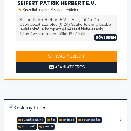
SEIFERT PATRIK HERBERT E.V.
Kiszállok egész Szeged területén
Seifert Patrik Herbert E.V. – Víz-, Fűtés- és
Csőhálózat-szerelés (0-24) Szakértelem a kisebb
javításoktól a komplett gépészeti kivitelezésig.
Több éve sikeresen működő vállalk...
BŐVEBBEN
HÍVÁS MOBILON
AJÁNLATKÉRÉS
duguláselhárító
ács
tetőfedő
épületgépész
vízszerelő
glettelő