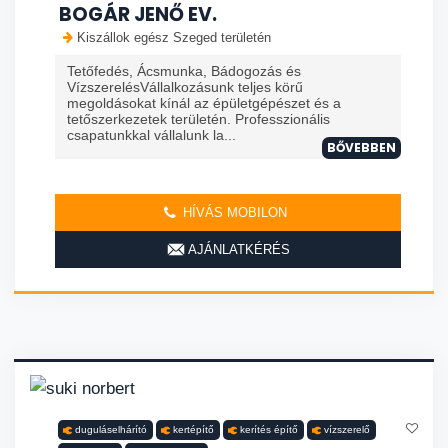
BOGÁR JENŐ EV.
Kiszállok egész Szeged területén
Tetőfedés, Ácsmunka, Bádogozás és
VízszerelésVállalkozásunk teljes körű
megoldásokat kínál az épületgépészet és a
tetőszerkezetek területén. Professzionális
csapatunkkal vállalunk la...
BŐVEBBEN
HÍVÁS MOBILON
AJÁNLATKÉRÉS
duguláselhárító
kertépítő
kerítés építő
vízszerelő