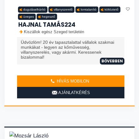
duguláselhárító
villanyszerelő
lomtalanító
költöztető
üveges
hegesztő
HAJNAL TAMÁS224
Kiszállok egész Szeged területén
Üdvözlöm! 20 év tapasztalattal vállalok szakmai
munkákat - legyen az kőművesség,
villanyszerelés, vagy akármi. Keressenek
bizalommal!
BŐVEBBEN
HÍVÁS MOBILON
AJÁNLATKÉRÉS