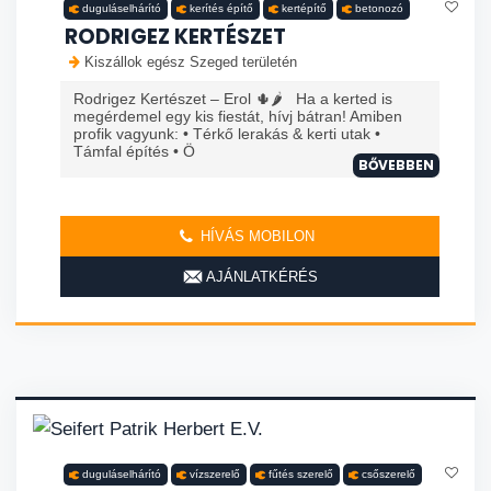
duguláselhárító
kerítés építő
kertépítő
betonozó
RODRIGEZ KERTÉSZET
Kiszállok egész Szeged területén
Rodrigez Kertészet – Erol 🌵🌶️ Ha a kerted is
megérdemel egy kis fiestát, hívj bátran! Amiben
profik vagyunk: • Térkő lerakás & kerti utak •
Támfal építés • Ö
BŐVEBBEN
HÍVÁS MOBILON
AJÁNLATKÉRÉS
duguláselhárító
vízszerelő
fűtés szerelő
csőszerelő