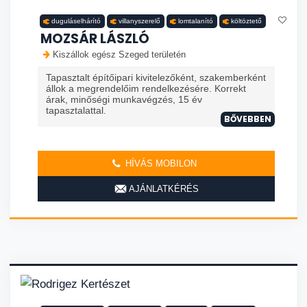
duguláselhárító
villanyszerelő
lomtalanító
költöztető
MOZSÁR LÁSZLÓ
Kiszállok egész Szeged területén
Tapasztalt építőipari kivitelezőként, szakemberként
állok a megrendelőim rendelkezésére. Korrekt
árak, minőségi munkavégzés, 15 év
tapasztalattal.
BŐVEBBEN
HÍVÁS MOBILON
AJÁNLATKÉRÉS