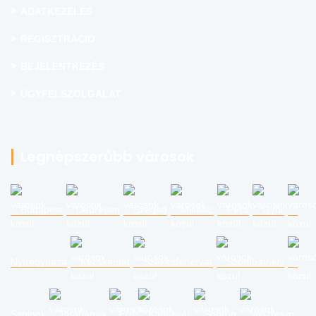
ADATKEZELÉS
REGISZTRÁCIÓ
BEJELENTKEZÉS
ÜGYFÉLSZOLGÁLAT
Legnépszerűbb városok
Budapest
Debrecen
Szeged
Miskolc
Pécs
Győr
Nyíregyháza
Kecskemét
Székesfehérvár
Szombathely
Szolnok
Tatabánya
Érd
Kaposvár
Sopron
Veszprém