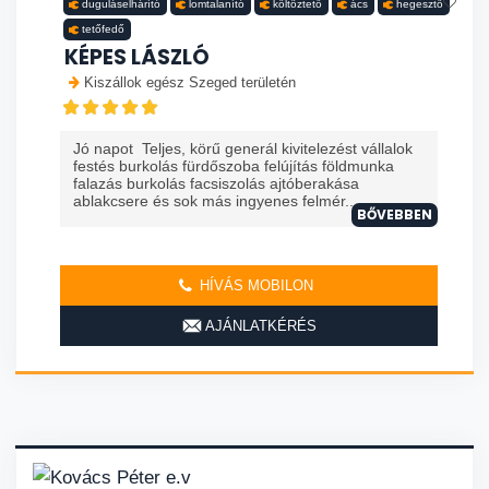
duguláselhárító
lomtalanító
költöztető
ács
hegesztő
tetőfedő
KÉPES LÁSZLÓ
Kiszállok egész Szeged területén
Jó napot Teljes, körű generál kivitelezést vállalok
festés burkolás fürdőszoba felújítás földmunka
falazás burkolás facsiszolás ajtóberakása
ablakcsere és sok más ingyenes felmér...
BŐVEBBEN
HÍVÁS MOBILON
AJÁNLATKÉRÉS