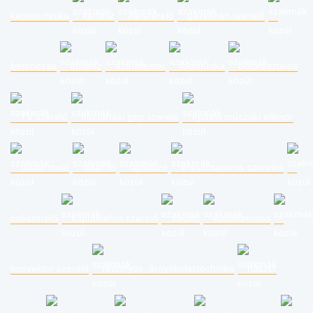
kaputechnika
kertész
zárszerelő
gázkazán szerelő
betonozás
építész
ezermester
földmunka
bútorasztalos
TV szerelő
háztartási gép szerelő
építési műszaki ellenőr
fakitermelő
takarító
tapétázó
ereszcsatorna szerelés
csőszerelő
kaputelefon szerelő
vakoló
épületbontás
konvektor szerelő
redőnyös, árnyékolástechnika
riasztó