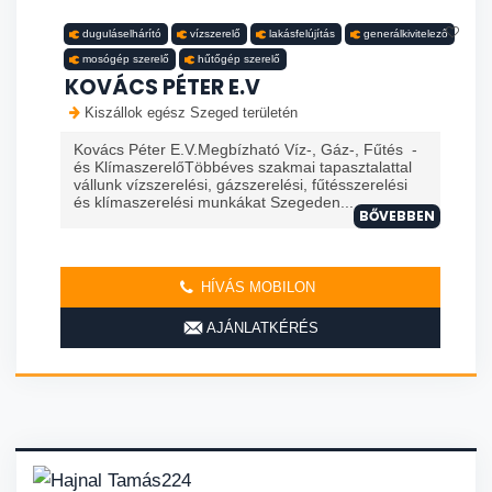
duguláselhárító
vízszerelő
lakásfelújítás
generálkivitelező
mosógép szerelő
hűtőgép szerelő
KOVÁCS PÉTER E.V
Kiszállok egész Szeged területén
Kovács Péter E.V.Megbízható Víz-, Gáz-, Fűtés -
és KlímaszerelőTöbbéves szakmai tapasztalattal
vállunk vízszerelési, gázszerelési, fűtésszerelési
és klímaszerelési munkákat Szegeden...
BŐVEBBEN
HÍVÁS MOBILON
AJÁNLATKÉRÉS