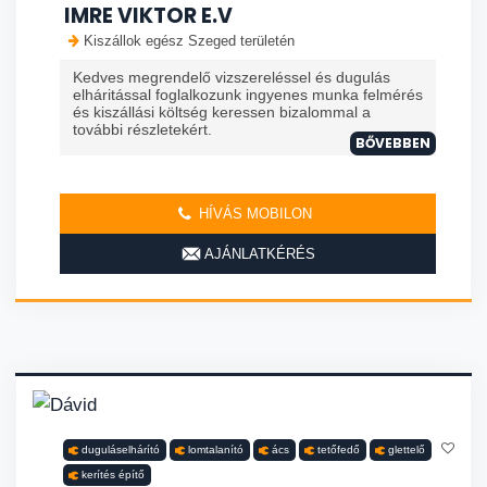
IMRE VIKTOR E.V
Kiszállok egész Szeged területén
Kedves megrendelő vizszereléssel és dugulás
elháritással foglalkozunk ingyenes munka felmérés
és kiszállási költség keressen bizalommal a
további részletekért.
BŐVEBBEN
HÍVÁS MOBILON
AJÁNLATKÉRÉS
duguláselhárító
lomtalanító
ács
tetőfedő
glettelő
kerítés építő