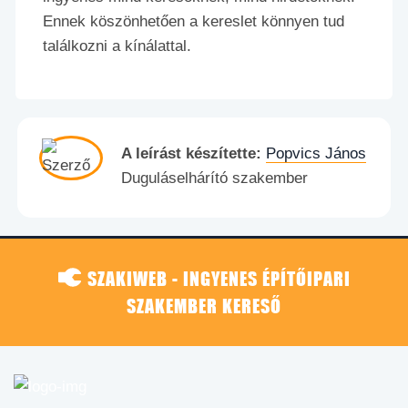
Ennek köszönhetően a kereslet könnyen tud
találkozni a kínálattal.
A leírást készítette:
Popvics János
Duguláselhárító szakember
SZAKIWEB - INGYENES ÉPÍTŐIPARI
SZAKEMBER KERESŐ