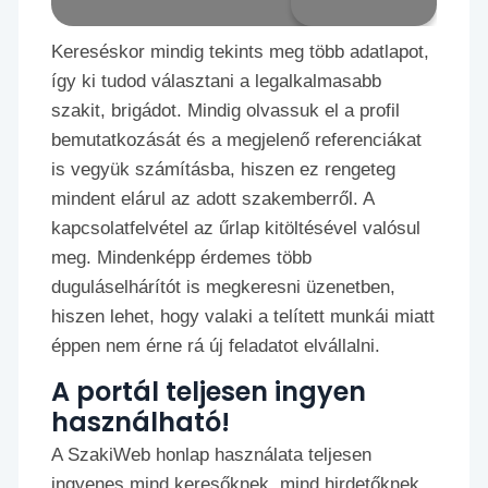
Kereséskor mindig tekints meg több adatlapot,
így ki tudod választani a legalkalmasabb
szakit, brigádot. Mindig olvassuk el a profil
bemutatkozását és a megjelenő referenciákat
is vegyük számításba, hiszen ez rengeteg
mindent elárul az adott szakemberről. A
kapcsolatfelvétel az űrlap kitöltésével valósul
meg. Mindenképp érdemes több
duguláselhárítót is megkeresni üzenetben,
hiszen lehet, hogy valaki a telített munkái miatt
éppen nem érne rá új feladatot elvállalni.
A portál teljesen ingyen
használható!
A SzakiWeb honlap használata teljesen
ingyenes mind keresőknek, mind hirdetőknek.