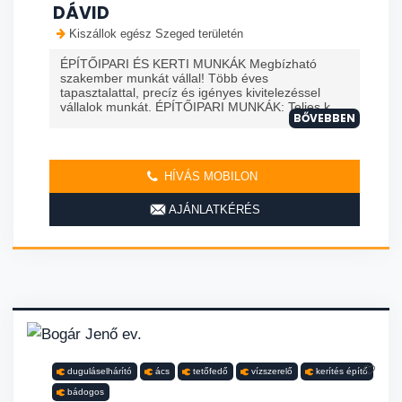
DÁVID
Kiszállok egész Szeged területén
ÉPÍTŐIPARI ÉS KERTI MUNKÁK Megbízható
szakember munkát vállal! Több éves
tapasztalattal, precíz és igényes kivitelezéssel
vállalok munkát. ÉPÍTŐIPARI MUNKÁK: Teljes k...
BŐVEBBEN
HÍVÁS MOBILON
AJÁNLATKÉRÉS
duguláselhárító
ács
tetőfedő
vízszerelő
kerítés építő
bádogos