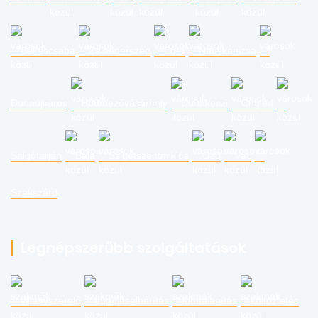
Békéscsaba
Zalaegerszeg
Eger
Nagykanizsa
Dunaújváros
Hódmezővásárhely
Dunakeszi
Cegléd
Salgótarján
Baja
Szigetszentmiklós
Ózd
Vác
Szekszárd
Legnépszerűbb szolgáltatások
villanyszerelő
duguláselhárítás
lomtalanítás
költöztetés