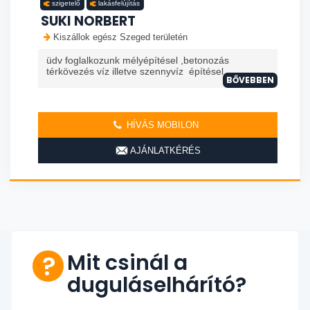
szigetelő
lakásfelújítás
SUKI NORBERT
Kiszállok egész Szeged területén
üdv foglalkozunk mélyépítésel ,betonozás
térkövezés víz illetve szennyvíz építésel
BŐVEBBEN
HÍVÁS MOBILON
AJÁNLATKÉRÉS
Mit csinál a
duguláselhárító?