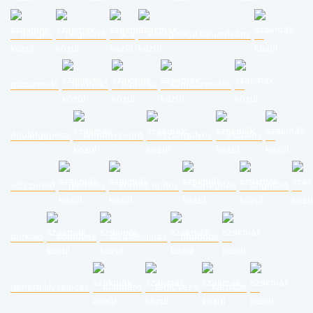
üveges
hegesztő
ács
energetikai tanúsítvány
gázszerelő
tetőfedő
kútfúrás
klímaszerelés
épületgépész
kéményseprő
esztergályos
asztalos
vízszerelő
glettelés
kerítés építés
kertépítés
szigetelő
burkoló
kőműves
lakásfelújítás
bádogos
generálkivitelezés
földmérő
térkövező
kárpitos