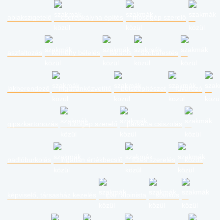
ablakszigetelő
cserépkályha építés
mosógép szerelő
aszfaltozás
kémény bélelés
lakatos
szobafestés
lakberendező
ingatlanközvetítő
belsőépítészet
fuvarozó
gipszkartonozás
hűtőgép szerelő
parketta csiszolás
padlóburkolás
ingatlan értékbecslő
fűtés szerelés
közös
képviselő, társasház kezelés
ipari alpinista
statikus