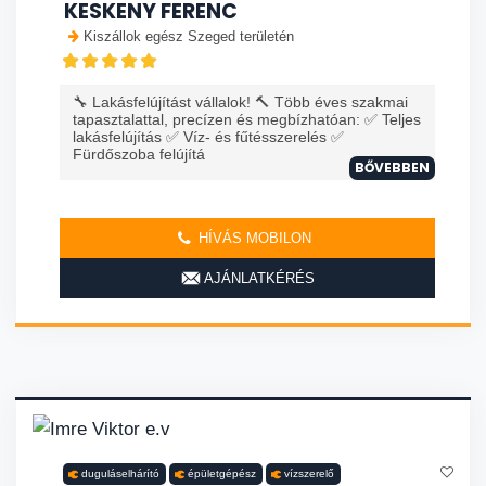
KESKENY FERENC
Kiszállok egész Szeged területén
🔧 Lakásfelújítást vállalok! 🔨 Több éves szakmai
tapasztalattal, precízen és megbízhatóan: ✅ Teljes
lakásfelújítás ✅ Víz- és fűtésszerelés ✅
Fürdőszoba felújítá
BŐVEBBEN
HÍVÁS MOBILON
AJÁNLATKÉRÉS
duguláselhárító
épületgépész
vízszerelő