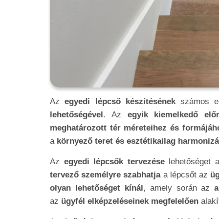
Az
egyedi lépcső készítésének
számos e
lehetőségével
. Az
egyik kiemelkedő elő
meghatározott tér méreteihez és formájáh
a
környező teret és esztétikailag harmonizá
Az
egyedi lépcsők tervezése
lehetőséget
tervező személyre szabhatja
a lépcsőt az
üg
olyan lehetőséget kínál
, amely során az
a
az
ügyfél elképzeléseinek megfelelően
alakí