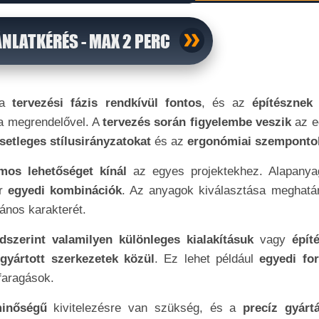
ÁNLATKÉRÉS - MAX 2 PERC
a
tervezési fázis rendkívül fontos
, és az
építésznek
 megrendelővel. A
tervezés során figyelembe veszik
az e
setleges stílusirányzatokat
és az
ergonómiai szemponto
os lehetőséget kínál
az egyes projektekhez. Alapanya
ár
egyedi kombinációk
. Az anyagok kiválasztása meghatá
lános karakterét.
szerint valamilyen különleges kialakításuk
vagy
épít
 gyártott szerkezetek közül
. Ez lehet például
egyedi fo
faragások.
 minőségű
kivitelezésre van szükség, és a
precíz gyárt