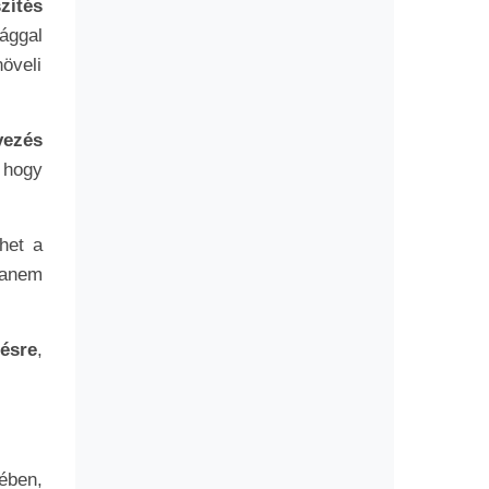
zítés
ággal
öveli
vezés
, hogy
het a
hanem
ésre
,
ében,