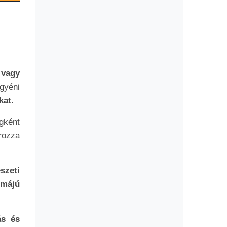
 vagy
gyéni
kat
.
gként
rozza
észeti
rmájú
ás és