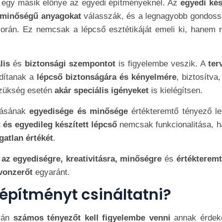
s
egy másik előnye az egyedi építményeknél. Az
egyedi kés
minőségű anyagokat
válasszák, és a legnagyobb gondoss
során. Ez nemcsak a lépcső esztétikáját emeli ki, hanem n
lis
és
biztonsági szempontot
is figyelembe veszik. A
ter
dítanak a
lépcső biztonságára és kényelmére
, biztosítva
zükség esetén
akár speciális igényeket
is kielégítsen.
tásának
egyedisége és minősége
értékteremtő tényező le
t és egyedileg készített lépcső
nemcsak funkcionalitása, 
gatlan értékét
.
 az egyediségre, kreativitásra, minőségre
és
értékteremt
 vonzerőt
egyaránt.
építményt csináltatni?
rán
számos tényezőt kell figyelembe venni
annak érdek