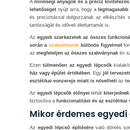
A
minőségi anyagok és a precíz kivitelezé
lehetőséget
nyújt arra, hogy a
legmagasabb 
és precizitással dolgozzanak az elkészítés 
tartósságát és időveli élettartamát is.
Az
egyedi szerkezetek az összes funkcioná
során a
szakemberek
különös figyelmet
for
az
megfeleljen az összes szabványnak
és s
Ezen
túlmenően az egyedi lépcsők
kialakí
ház vagy épület értékében
. Egy
jól tervezet
esztétikai vonzereje miatt is növelheti
az
in
Az
egyedi lépcsők előnyei
tehát
kiterjednek
biztosítva a
funkcionalitást és az esztétikai
Mikor érdemes egyedi 
Az
egyedi lépcső építésére
való döntés so