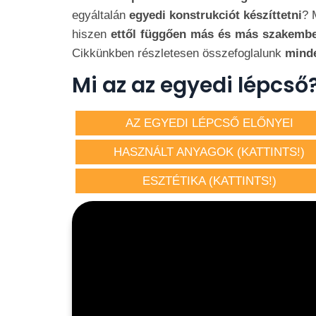
egyáltalán
egyedi konstrukciót készíttetni
? 
hiszen
ettől függően más és más szakembe
Cikkünkben részletesen összefoglalunk
minde
Mi az az egyedi lépcső
AZ EGYEDI LÉPCSŐ ELŐNYEI
HASZNÁLT ANYAGOK (KATTINTS!)
ESZTÉTIKA (KATTINTS!)