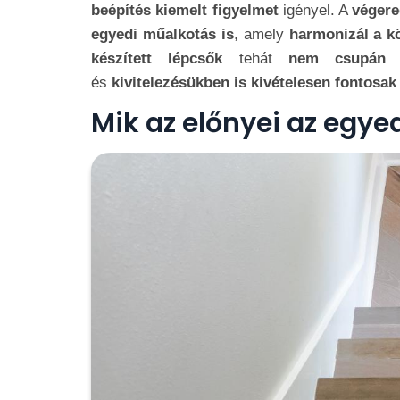
beépítés kiemelt figyelmet
igényel. A
végere
egyedi műalkotás is
, amely
harmonizál a k
készített lépcsők
tehát
nem csupán fu
és
kivitelezésükben is kivételesen fontosak
Mik az előnyei az egye