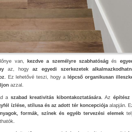
lőnye van,
kezdve a személyre szabhatóság
és
egye
ny
az, hogy
az egyedi szerkezetek alkalmazkodhatn
oz
. Ez lehetővé teszi, hogy a
lépcső organikusan illeszk
ljon
azzal.
 ad a
szabad kreativitás kibontakoztatására
. Az
építész
yfél ízlése, stílusa és az adott tér koncepciója
alapján. E
nyagok, formák, színek és egyéb tervezési elemek
tel
thatók.