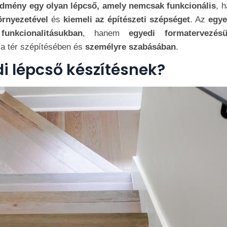
dmény egy olyan lépcső, amely nemcsak funkcionális
, 
örnyezetével
és
kiemeli az építészeti szépséget
. Az
egye
nkcionalitásukban
, hanem
egyedi formatervezés
a tér szépítésében és
személyre szabásában
.
di lépcső készítésnek?