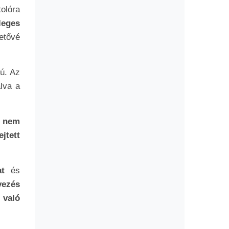
olóra
leges
hetővé
ú. Az
lva a
 nem
ejtett
t
és
vezés
 való