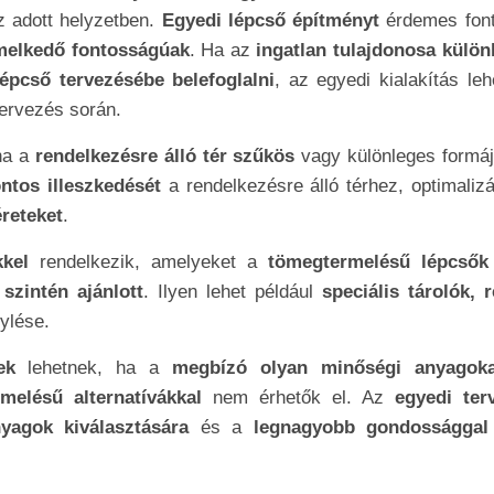
 adott helyzetben.
Egyedi lépcső építményt
érdemes font
melkedő fontosságúak
. Ha az
ingatlan tulajdonosa külön
épcső tervezésébe belefoglalni
, az egyedi kialakítás le
tervezés során.
ha a
rendelkezésre álló tér szűkös
vagy különleges formáj
ntos illeszkedését
a rendelkezésre álló térhez, optimalizá
éreteket
.
kel
rendelkezik, amelyeket a
tömegtermelésű lépcsők
szintén ajánlott
. Ilyen lehet például
speciális tárolók, r
ylése.
ek
lehetnek, ha a
megbízó olyan minőségi anyagoka
melésű alternatívákkal
nem érhetők el. Az
egyedi ter
yagok kiválasztására
és a
legnagyobb gondossággal