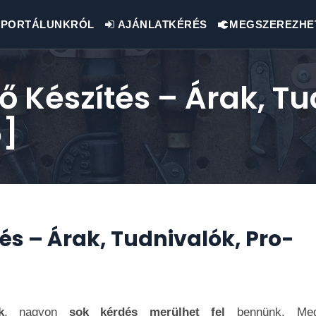
PORTÁLUNKRÓL
AJÁNLATKÉRÉS
MEGSZEREZHE
ő Készítés – Árak, Tu
6]
és – Árak, Tudnivalók, Pro-
k
, nagyon
sok kérdés merülhet fel
bennünk. Meg