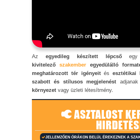
Az
egyedileg készített lépcső
egy
kivitelező
szakember
egyedülálló forma
meghatározott tér igényeit
és
esztétikai
szabott és stílusos megjelenést
adjanak
környezet
vagy üzleti létesítmény.
ASZTALOST KE
HIRDETÉS
JELLEMZŐEN ÓRÁKON BELÜL ÉREKEZNEK A SZAK