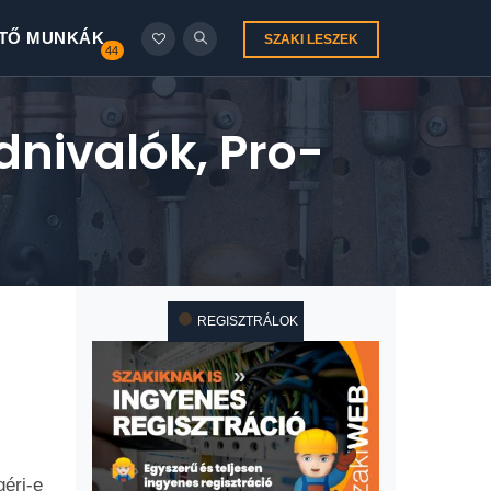
TŐ MUNKÁK
SZAKI LESZEK
44
dnivalók, Pro-
REGISZTRÁLOK
éri-e