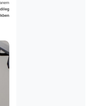
hanem
dileg
ükben