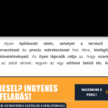
 olyan
építészeti elem, amelyet a tervező 
tervezéssel
és
precíz méretezéssel
hoz létre,
kielégí
 követelményeit
. Az
ilyen lépcsők célja
az, hogy
szem
 az adott térnek, legyen az egy
otthoni belső tér, kü
RESEL? INGYENES
MAXIMUM 2
FELADÁS!
PERC!
IK AZ INGYENES ASZTALOS AJÁNLATOKKAL!