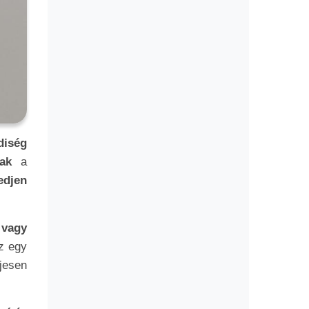
diség
ak
a
edjen
 vagy
z egy
jesen