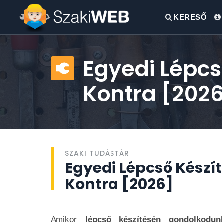
KERESŐ
Egyedi Lépcs
Kontra [202
SZAKI TUDÁSTÁR
Egyedi Lépcső Készít
Kontra [2026]
Amikor
lépcső készítésén gondolkodun