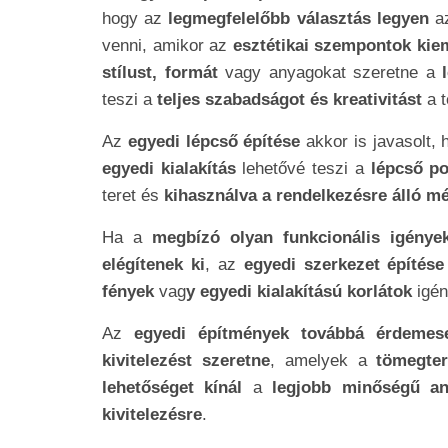
hogy az
legmegfelelőbb választás legyen
az
venni, amikor az
esztétikai szempontok kie
stílust, formát
vagy anyagokat szeretne a
l
teszi a
teljes szabadságot és kreativitást
a 
Az
egyedi lépcső építése
akkor is javasolt, 
egyedi kialakítás
lehetővé teszi a
lépcső po
teret és
kihasználva a rendelkezésre álló m
Ha a
megbízó olyan funkcionális igények
elégítenek ki
, az
egyedi szerkezet építése 
fények
vag
y egyedi kialakítású korlátok
igén
Az
egyedi építmények továbbá érdemes
kivitelezést szeretne
, amelyek a
tömegter
lehetőséget kínál
a
legjobb minőségű an
kivitelezésre
.