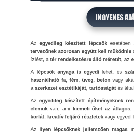
INGYENES AJ
Az
egyedileg készített lépcsők
esetében 
tervezőnek szorosan együtt kell működnie
a
ízlést, a
tér rendelkezésre álló méretét
, az
e
A
lépcsők anyaga is egyedi
lehet, és
szám
használható fa, fém, üveg, beton
vagy ak
a
szerkezet esztétikáját, tartósságát
és álta
Az
egyedileg készített építményeknek rend
elemük
van, ami
kiemeli őket az átlagos,
korlát
,
kreatív feljáró részletek
vagy egyedi 
Az
ilyen lépcsőknek jellemzően magas