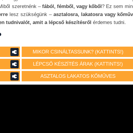
Miből szeretnénk –
fából, fémből, vagy kőből
? Ez sem min
rre
lesz szükségünk –
asztalosra, lakatosra vagy kőműv
n tudnivalót, amit a lépcső készítésről
érdemes tudni.
?
MIKOR CSINÁLTASSUNK? (KATTINTS!)
LÉPCSŐ KÉSZÍTÉS ÁRAK (KATTINTS!)
ASZTALOS LAKATOS KŐMŰVES