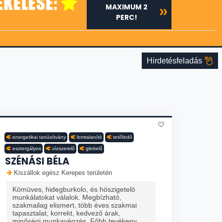
ÉKELÉSE:
MAXIMUM 2
PERC!
Hirdetésfeladás
energetikai tanúsítvány
lomtalanító
tetőfedő
esztergályos
vízszerelő
glettelő
SZÉNÁSI BÉLA
Kiszállok egész Kerepes területén
Kömüves, hidegburkolo, és höszigetelö
munkálatokat válalok. Megbízható,
szakmailag elismert, több éves szakmai
tapasztalat, korrekt, kedvező árak,
minőségi munkavégzés. Főbb tevékeny...