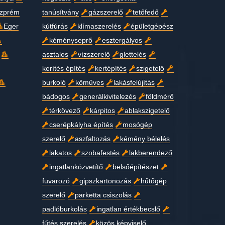
zprém
tanúsítvány
gázszerelő
tetőfedő
Eger
kútfúrás
klímaszerelés
épületgépész
kéményseprő
esztergályos
asztalos
vízszerelő
glettelés
kerítés építés
kertépítés
szigetelő
burkoló
kőműves
lakásfelújítás
bádogos
generálkivitelezés
földmérő
térkövező
kárpitos
ablakszigetelő
cserépkályha építés
mosógép
szerelő
aszfaltozás
kémény bélelés
lakatos
szobafestés
lakberendező
ingatlanközvetítő
belsőépítészet
fuvarozó
gipszkartonozás
hűtőgép
szerelő
parketta csiszolás
padlóburkolás
ingatlan értékbecslő
fűtés szerelés
közös képviselő,