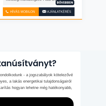
BŐVEBBEN
HÍVÁS MOBILON
AJÁNLATKÉRÉS
tanúsítványt?
gondolkodunk - a jogszabályok kötelezővé
yes, a lakás energetikai tulajdonságairól
karítás hogyan lehetne még hatékonyabb,