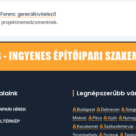
Ferenc generálkivitelező
és projektmenedzsmentnek.
 - INGYENES ÉPÍTŐIPARI SZAK
alaink
Legnépszerűbb vá
IPARI HÍREK
Budapest
Debrecen
Szeg
Miskolc
Pécs
Győr
Nyíre
LTÉRKÉP
Kecskemét
Székesfehérvár
Szombathely
Szolnok
Tatab