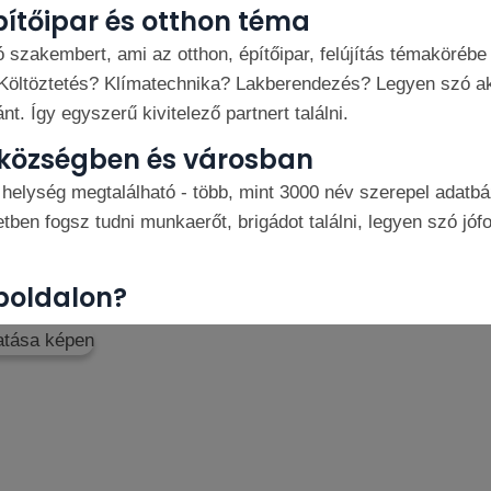
ítőipar és otthon téma
szakembert, ami az otthon, építőipar, felújítás témakörébe
Költöztetés? Klímatechnika? Lakberendezés? Legyen szó ak
t. Így egyszerű kivitelező partnert találni.
 községben és városban
lység megtalálható - több, mint 3000 név szerepel adatbá
tben fogsz tudni munkaerőt, brigádot találni, legyen szó jófo
boldalon?