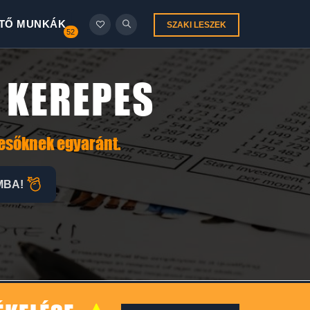
TŐ MUNKÁK
SZAKI LESZEK
52
 KEREPES
resőknek egyaránt.
MBA!