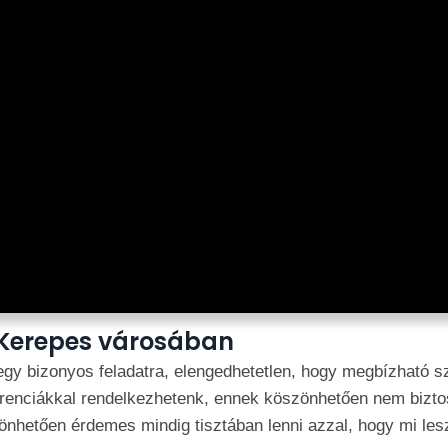
 Kerepes városában
egy bizonyos feladatra, elengedhetetlen, hogy megbízható sz
erenciákkal rendelkezhetenk, ennek köszönhetően nem bizt
nhetően érdemes mindig tisztában lenni azzal, hogy mi les