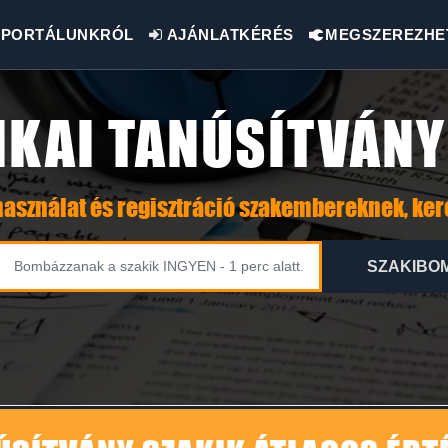
PORTÁLUNKRÓL
AJÁNLATKÉRÉS
MEGSZEREZHE
IKAI TANÚSÍTVÁNY
asználat és regisztráció szakembereknek, ke
SZAKIBO