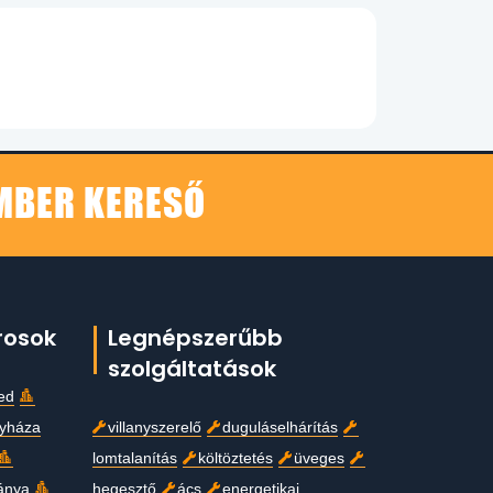
EMBER KERESŐ
rosok
Legnépszerűbb
szolgáltatások
ed
gyháza
villanyszerelő
duguláselhárítás
lomtalanítás
költöztetés
üveges
ánya
hegesztő
ács
energetikai