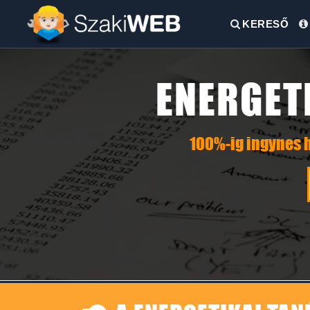
KERESŐ
ENERGET
100%-ig ingynes h