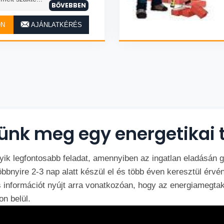
BŐVEBBEN
ON
AJÁNLATKÉRÉS
ünk meg egy energetikai 
yik legfontosabb feladat, amennyiben az ingatlan eladásán 
öbbnyire 2-3 nap alatt készül el és több éven keresztül érvén
s információt nyújt arra vonatkozóan, hogy az energiamegta
n belül.