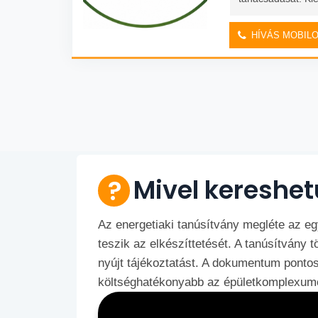
HÍVÁS MOBIL
Mivel kereshet
Az energetiaki tanúsítvány megléte az eg
teszik az elkészíttetését. A tanúsítvány t
nyújt tájékoztatást. A dokumentum ponto
költséghatékonyabb az épületkomplexumo