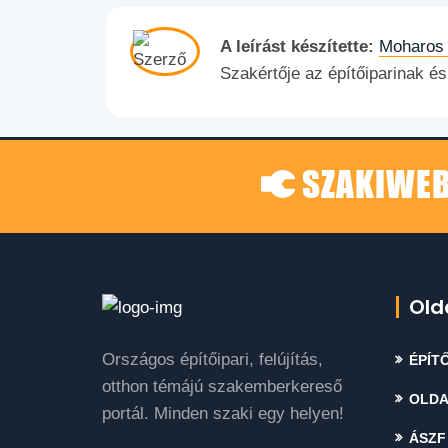
A leírást készítette:
Moharos 
Szakértője az építőiparinak 
SZAKIWEB
Old
Országos építőipari, felújítás,
ÉPÍTŐ
otthon témájú szakemberkereső
OLDA
portál. Minden szaki egy helyen!
ÁSZF