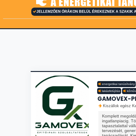
A ENERGETIKAI TAN
JELLEMZŐEN ÓRÁKON BELÜL ÉREKEZNEK A SZAKIK A
energetikai tanúsítvány
lakásfelújítás
kőműv
GAMOVEX-PL
Kiszállok egész Ke
Komplett megoldá
ingatlanpiacig. T
tapasztalattal vál
tervezését, gener
tanácsadását. Kie