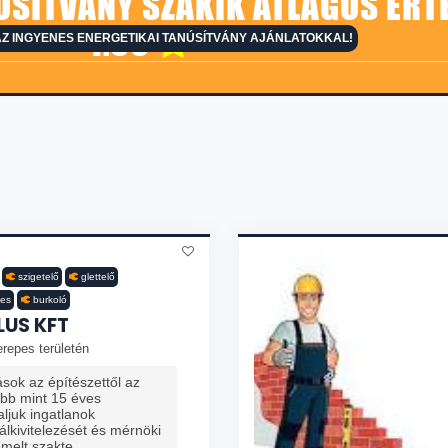
ÚSÍTVÁNY SZAKIK ÁTLAGOS ÉRT
4.66
Z INGYENES ENERGETIKAI TANÚSÍTVÁNY AJÁNLATOKKAL!
szigetelő
glettelő
es
burkoló
US KFT
repes területén
sok az építészettől az
öbb mint 15 éves
laljuk ingatlanok
álkivitelezését és mérnöki
melt szakte...