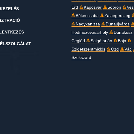
Érd
Kaposvár
Sopron
Ves
KEZELÉS
Békéscsaba
Zalaegerszeg
SZTRÁCIÓ
Nagykanizsa
Dunaújváros
LENTKEZÉS
Hódmezővásárhely
Dunakeszi
Cegléd
Salgótarján
Baja
ÉLSZOLGÁLAT
Szigetszentmiklós
Ózd
Vác
Szekszárd