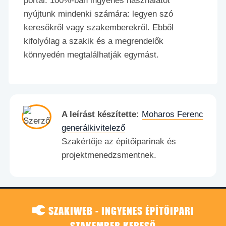
portál. 100%-ban ingyenes használatot
nyújtunk mindenki számára: legyen szó
keresőkről vagy szakemberekről. Ebből
kifolyólag a szakik és a megrendelők
könnyedén megtalálhatják egymást.
A leírást készítette:
Moharos Ferenc
generálkivitelező
Szakértője az építőiparinak és
projektmenedzsmentnek.
SZAKIWEB - INGYENES ÉPÍTŐIPARI
SZAKEMBER KERESŐ