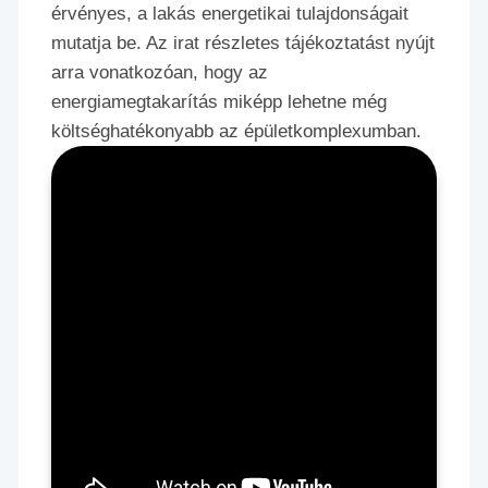
érvényes, a lakás energetikai tulajdonságait
mutatja be. Az irat részletes tájékoztatást nyújt
arra vonatkozóan, hogy az
energiamegtakarítás miképp lehetne még
költséghatékonyabb az épületkomplexumban.