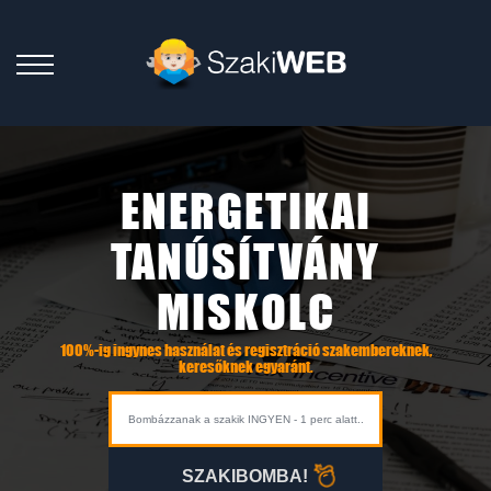
ENERGETIKAI
TANÚSÍTVÁNY
MISKOLC
100%-ig ingynes használat és regisztráció szakembereknek,
keresőknek egyaránt.
SZAKIBOMBA!