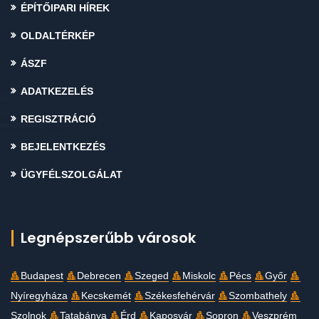
ÉPÍTŐIPARI HÍREK
OLDALTÉRKÉP
ÁSZF
ADATKEZELÉS
REGISZTRÁCIÓ
BEJELENTKEZÉS
ÜGYFÉLSZOLGÁLAT
Legnépszerűbb városok
Budapest
Debrecen
Szeged
Miskolc
Pécs
Győr
Nyíregyháza
Kecskemét
Székesfehérvár
Szombathely
Szolnok
Tatabánya
Érd
Kaposvár
Sopron
Veszprém