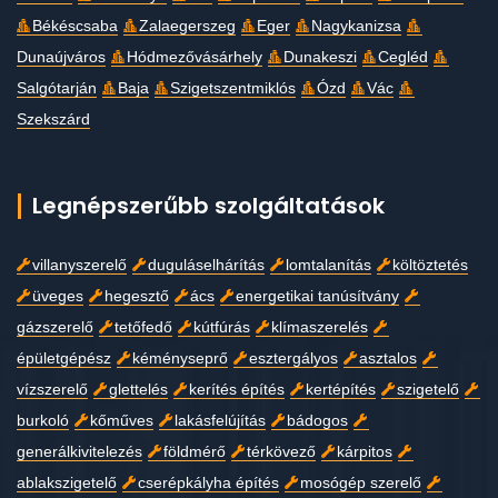
Békéscsaba
Zalaegerszeg
Eger
Nagykanizsa
Dunaújváros
Hódmezővásárhely
Dunakeszi
Cegléd
Salgótarján
Baja
Szigetszentmiklós
Ózd
Vác
Szekszárd
Legnépszerűbb szolgáltatások
villanyszerelő
duguláselhárítás
lomtalanítás
költöztetés
üveges
hegesztő
ács
energetikai tanúsítvány
gázszerelő
tetőfedő
kútfúrás
klímaszerelés
épületgépész
kéményseprő
esztergályos
asztalos
vízszerelő
glettelés
kerítés építés
kertépítés
szigetelő
burkoló
kőműves
lakásfelújítás
bádogos
generálkivitelezés
földmérő
térkövező
kárpitos
ablakszigetelő
cserépkályha építés
mosógép szerelő