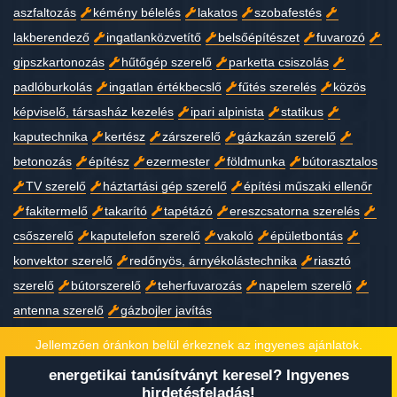
aszfaltozás
kémény bélelés
lakatos
szobafestés
lakberendező
ingatlanközvetítő
belsőépítészet
fuvarozó
gipszkartonozás
hűtőgép szerelő
parketta csiszolás
padlóburkolás
ingatlan értékbecslő
fűtés szerelés
közös
képviselő, társasház kezelés
ipari alpinista
statikus
kaputechnika
kertész
zárszerelő
gázkazán szerelő
betonozás
építész
ezermester
földmunka
bútorasztalos
TV szerelő
háztartási gép szerelő
építési műszaki ellenőr
fakitermelő
takarító
tapétázó
ereszcsatorna szerelés
csőszerelő
kaputelefon szerelő
vakoló
épületbontás
konvektor szerelő
redőnyös, árnyékolástechnika
riasztó
szerelő
bútorszerelő
teherfuvarozás
napelem szerelő
antenna szerelő
gázbojler javítás
Jellemzően óránkon belül érkeznek az ingyenes ajánlatok.
energetikai tanúsítványt keresel? Ingyenes
Copyright © 2023
Minden jog fenntartva!
hirdetésfeladás!