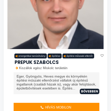
energetikai tanúsítvány
építész
építési műszaki ellenőr
PREPUK SZABOLCS
Kiszállok egész Miskolc területén
Eger, Gyöngyös, Heves megye és környékén
építési műszaki ellenőrzést vállalok új építésű
ingatlanok (családi házak is), vagy akár felújítások,
épületbővítések esetében is. Építés...
BŐVEBBEN
HÍVÁS MOBILON