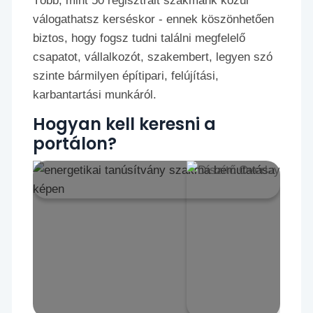
Több, mint 50 regisztrált szakmánk közül
válogathatsz kerséskor - ennek köszönhetően
biztos, hogy fogsz tudni találni megfelelő
csapatot, vállalkozót, szakembert, legyen szó
szinte bármilyen építipari, felújítási,
karbantartási munkáról.
Hogyan kell keresni a
portálon?