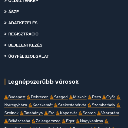
OLDALTÉRKÉP
ÁSZF
ADATKEZELÉS
REGISZTRÁCIÓ
BEJELENTKEZÉS
ÜGYFÉLSZOLGÁLAT
Legnépszerűbb városok
Budapest
Debrecen
Szeged
Miskolc
Pécs
Győr
Nyíregyháza
Kecskemét
Székesfehérvár
Szombathely
Szolnok
Tatabánya
Érd
Kaposvár
Sopron
Veszprém
Békéscsaba
Zalaegerszeg
Eger
Nagykanizsa