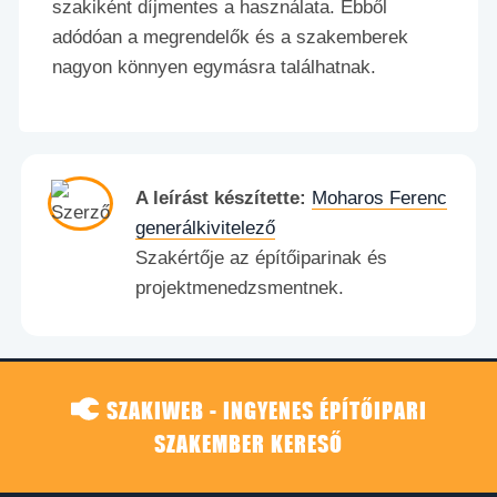
szakiként díjmentes a használata. Ebből
adódóan a megrendelők és a szakemberek
nagyon könnyen egymásra találhatnak.
A leírást készítette:
Moharos Ferenc
generálkivitelező
Szakértője az építőiparinak és
projektmenedzsmentnek.
SZAKIWEB - INGYENES ÉPÍTŐIPARI
SZAKEMBER KERESŐ