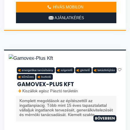
HÍVÁS MOBILON
AJÁNLATKÉRÉS
energetikai tanúsítvány
szigetelő
glettelő
lakásfelújítás
kőműves
burkoló
GAMOVEX-PLUS KFT
Kiszállok egész Pásztó területén
Komplett megoldások az építészettől az
ingatlanpiacig. Több mint 15 éves tapasztalattal
vállaljuk ingatlanok tervezését, generálkivitelezését
és mérnöki tanácsadását. Kiemelt szakte...
BŐVEBBEN