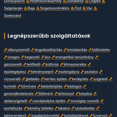
Dunaújváros
Hódmezővásárhely
Dunakeszi
Cegléd
Salgótarján
Baja
Szigetszentmiklós
Ózd
Vác
Szekszárd
Legnépszerűbb szolgáltatások
villanyszerelő
duguláselhárítás
lomtalanítás
költöztetés
üveges
hegesztő
ács
energetikai tanúsítvány
gázszerelő
tetőfedő
kútfúrás
klímaszerelés
épületgépész
kéményseprő
esztergályos
asztalos
vízszerelő
glettelés
kerítés építés
kertépítés
szigetelő
burkoló
kőműves
lakásfelújítás
bádogos
generálkivitelezés
földmérő
térkövező
kárpitos
ablakszigetelő
cserépkályha építés
mosógép szerelő
aszfaltozás
kémény bélelés
lakatos
szobafestés
lakberendező
ingatlanközvetítő
belsőépítészet
fuvarozó