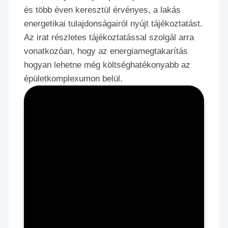
és több éven keresztül érvényes, a lakás
energetikai tulajdonságairól nyújt tájékoztatást.
Az irat részletes tájékoztatással szolgál arra
vonatkozóan, hogy az energiamegtakarítás
hogyan lehetne még költséghatékonyabb az
épületkomplexumon belül.