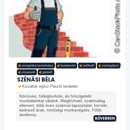
energetikai tanúsítvány
lomtalanító
tetőfedő
esztergályos
vízszerelő
glettelő
SZÉNÁSI BÉLA
Kiszállok egész Pásztó területén
Kömüves, hidegburkolo, és höszigetelö
munkálatokat válalok. Megbízható, szakmailag
elismert, több éves szakmai tapasztalat, korrekt,
kedvező árak, minőségi munkavégzés. Főbb
tevékeny...
BŐVEBBEN