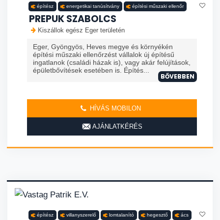
építész
energetikai tanúsítvány
építési műszaki ellenőr
PREPUK SZABOLCS
Kiszállok egész Eger területén
Eger, Gyöngyös, Heves megye és környékén
építési műszaki ellenőrzést vállalok új építésű
ingatlanok (családi házak is), vagy akár felújítások,
épületbővítések esetében is. Építés...
BŐVEBBEN
HÍVÁS MOBILON
AJÁNLATKÉRÉS
építész
villanyszerelő
lomtalanító
hegesztő
ács