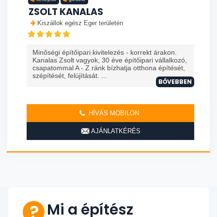
ZSOLT KANALAS
Kiszállok egész Eger területén
Minőségi építőipari kivitelezés - korrekt árakon.
Kanalas Zsolt vagyok, 30 éve építőipari vállalkozó,
csapatommal A - Z ránk bízhatja otthona építését,
szépítését, felújítását. ...
BŐVEBBEN
HÍVÁS MOBILON
AJÁNLATKÉRÉS
Mi a építész