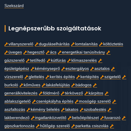
Szekszárd
Legnépszerűbb szolgáltatások
villanyszerelő
duguláselhárítás
lomtalanítás
költöztetés
üveges
hegesztő
ács
energetikai tanúsítvány
gázszerelő
tetőfedő
kútfúrás
klímaszerelés
épületgépész
kéményseprő
esztergályos
asztalos
vízszerelő
glettelés
kerítés építés
kertépítés
szigetelő
burkoló
kőműves
lakásfelújítás
bádogos
generálkivitelezés
földmérő
térkövező
kárpitos
ablakszigetelő
cserépkályha építés
mosógép szerelő
aszfaltozás
kémény bélelés
lakatos
szobafestés
lakberendező
ingatlanközvetítő
belsőépítészet
fuvarozó
gipszkartonozás
hűtőgép szerelő
parketta csiszolás