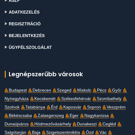
ÁSZF
ADATKEZELÉS
REGISZTRÁCIÓ
BEJELENTKEZÉS
ÜGYFÉLSZOLGÁLAT
Legnépszerűbb városok
Budapest
Debrecen
Szeged
Miskolc
Pécs
Győr
Nyíregyháza
Kecskemét
Székesfehérvár
Szombathely
Szolnok
Tatabánya
Érd
Kaposvár
Sopron
Veszprém
Békéscsaba
Zalaegerszeg
Eger
Nagykanizsa
Dunaújváros
Hódmezővásárhely
Dunakeszi
Cegléd
Salgótarján
Baja
Szigetszentmiklós
Ózd
Vác