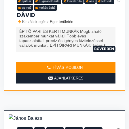
építész
duguláselhárító
lomtalanító
ács
tetőfedő
glettelő
kerítés építő
DÁVID
Kiszállok egész Eger területén
ÉPÍTŐIPARI ÉS KERTI MUNKÁK Megbízható
szakember munkát vállal! Több éves
tapasztalattal, precíz és igényes kivitelezéssel
vállalok munkát. ÉPÍTŐIPARI MUNKÁK: Teljes k...
BŐVEBBEN
HÍVÁS MOBILON
AJÁNLATKÉRÉS