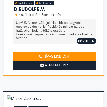
épületgépész
kerítés építő
D.RUDOLF E.V.
Kiszállok egész Eger területén
Üdv! Szívesen vállaljuk kissebb és nagyobb
megrendeléseket is. Pozitív és mindig az adott
határokon belül a tökéletességre
törekszünk.Legyen szó kőműves munkálatokról de
akár há
BŐVEBBEN
HÍVÁS MOBILON
AJÁNLATKÉRÉS