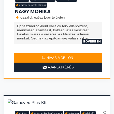
építési műszaki ellenőr
NAGY MÓNIKA
Kiszállok egész Eger területén
Építészmérnökként vállalok terv ellenőrzést,
mennyiség számítást, költségvetés készítést,
Felelős műszaki vezetési és Műszaki ellenőri
munkát. Segítek az építőanyag választásban, ...
BŐVEBBEN
HÍVÁS MOBILON
AJÁNLATKÉRÉS
építész
energetikai tanúsítvány
szigetelő
glettelő