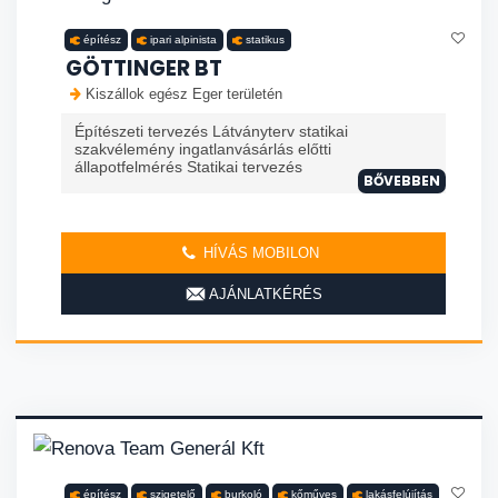
építész
ipari alpinista
statikus
GÖTTINGER BT
Kiszállok egész Eger területén
Építészeti tervezés Látványterv statikai
szakvélemény ingatlanvásárlás előtti
állapotfelmérés Statikai tervezés
BŐVEBBEN
HÍVÁS MOBILON
AJÁNLATKÉRÉS
építész
szigetelő
burkoló
kőműves
lakásfelújítás