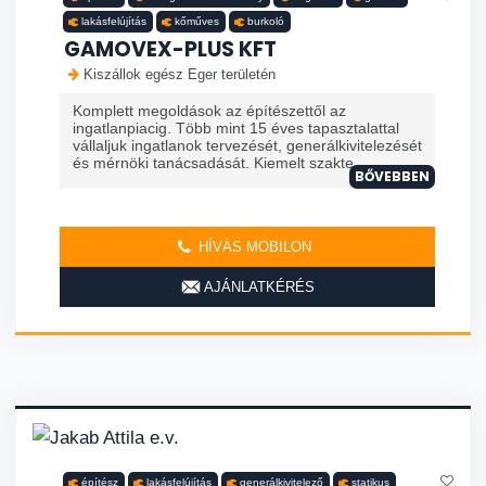
lakásfelújítás
kőműves
burkoló
GAMOVEX-PLUS KFT
Kiszállok egész Eger területén
Komplett megoldások az építészettől az
ingatlanpiacig. Több mint 15 éves tapasztalattal
vállaljuk ingatlanok tervezését, generálkivitelezését
és mérnöki tanácsadását. Kiemelt szakte...
BŐVEBBEN
HÍVÁS MOBILON
AJÁNLATKÉRÉS
építész
lakásfelújítás
generálkivitelező
statikus