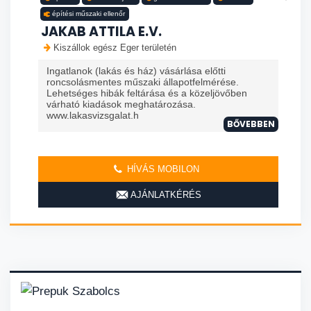
építési műszaki ellenőr
JAKAB ATTILA E.V.
Kiszállok egész Eger területén
Ingatlanok (lakás és ház) vásárlása előtti
roncsolásmentes műszaki állapotfelmérése.
Lehetséges hibák feltárása és a közeljövőben
várható kiadások meghatározása.
www.lakasvizsgalat.h
BŐVEBBEN
HÍVÁS MOBILON
AJÁNLATKÉRÉS