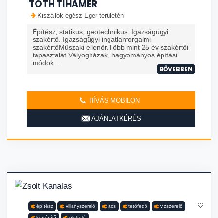
TOTH TIHAMER
Kiszállok egész Eger területén
Építész, statikus, geotechnikus. Igazságügyi
szakértő. Igazságügyi ingatlanforgalmi
szakértőMűszaki ellenőr.Több mint 25 év szakértői
tapasztalat.Vályogházak, hagyományos építási
módok...
BŐVEBBEN
HÍVÁS MOBILON
AJÁNLATKÉRÉS
építész
villanyszerelő
ács
tetőfedő
vízszerelő
kertépítő
glettelő