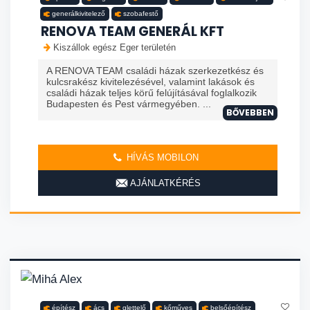
generálkivitelező
szobafestő
RENOVA TEAM GENERÁL KFT
Kiszállok egész Eger területén
A RENOVA TEAM családi házak szerkezetkész és
kulcsrakész kivitelezésével, valamint lakások és
családi házak teljes körű felújításával foglalkozik
Budapesten és Pest vármegyében. ...
BŐVEBBEN
HÍVÁS MOBILON
AJÁNLATKÉRÉS
építész
ács
glettelő
kőműves
belsőépítész