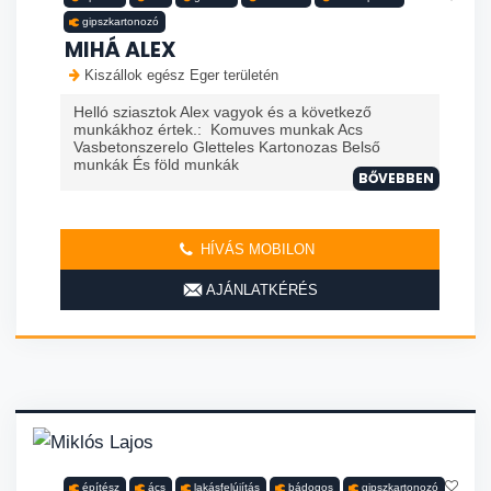
gipszkartonozó
MIHÁ ALEX
Kiszállok egész Eger területén
Helló sziasztok Alex vagyok és a következő
munkákhoz értek.: Komuves munkak Acs
Vasbetonszerelo Gletteles Kartonozas Belső
munkák És föld munkák
BŐVEBBEN
HÍVÁS MOBILON
AJÁNLATKÉRÉS
építész
ács
lakásfelújítás
bádogos
gipszkartonozó