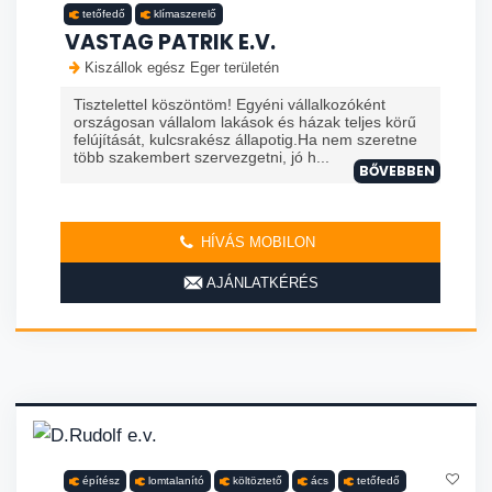
tetőfedő
klímaszerelő
VASTAG PATRIK E.V.
Kiszállok egész Eger területén
Tisztelettel köszöntöm! Egyéni vállalkozóként
országosan vállalom lakások és házak teljes körű
felújítását, kulcsrakész állapotig.Ha nem szeretne
több szakembert szervezgetni, jó h...
BŐVEBBEN
HÍVÁS MOBILON
AJÁNLATKÉRÉS
építész
lomtalanító
költöztető
ács
tetőfedő