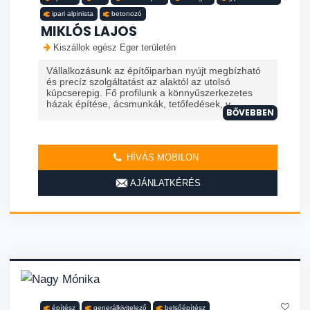
ipari alpinista
betonozó
MIKLÓS LAJOS
Kiszállok egész Eger területén
Vállalkozásunk az építőiparban nyújt megbízható
és precíz szolgáltatást az alaktól az utolsó
kúpcserepig. Fő profilunk a könnyűszerkezetes
házak építése, ácsmunkák, tetőfedések, v...
BŐVEBBEN
HÍVÁS MOBILON
AJÁNLATKÉRÉS
építész
generálkivitelező
belsőépítész