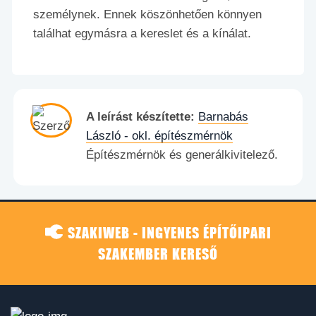
személynek. Ennek köszönhetően könnyen
találhat egymásra a kereslet és a kínálat.
A leírást készítette:
Barnabás
László - okl. építészmérnök
Építészmérnök és generálkivitelező.
SZAKIWEB - INGYENES ÉPÍTŐIPARI
SZAKEMBER KERESŐ