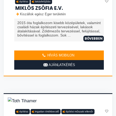
építész
lakásfelújítás
MIKLÓS ZSÓFIA E.V.
Kiszállok egész Eger területén
2015 óta foglalkozom kisebb középületek, valamint
családi házak építészeti tervezésével, lakások
átalakításával. Zöldmezős tervezéssel, felújítással,
bővítéssel is foglalkozom. Sok ...
BŐVEBBEN
HÍVÁS MOBILON
AJÁNLATKÉRÉS
építész
ingatlan értékbecslő
építési műszaki ellenőr