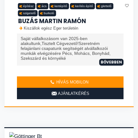
építész
ács
kertépítő
kerítés építő
glettelő
szigetelő
burkoló
BUZÁS MARTIN RAMÓN
Kiszállok egész Eger területén
Saját vállalkozásom van 2025-ben
alakultunk,Tisztelt Cégvezető!Szeretném
felajánlani csapatunk segítségét alvállalkozói
munkák elvégzésére Pécs, Mohács, Bonyhád,
Szekszárd és környéké
BŐVEBBEN
HÍVÁS MOBILON
AJÁNLATKÉRÉS