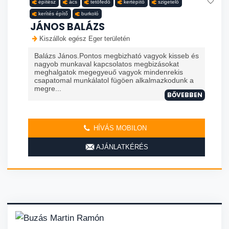
építész
ács
tetőfedő
kertépítő
szigetelő
kerítés építő
burkoló
JÁNOS BALÁZS
Kiszállok egész Eger területén
Balázs János.Pontos megbizható vagyok kisseb és
nagyob munkaval kapcsolatos megbizásokat
meghalgatok megegyeuő vagyok mindenrekis
csapatomal munkálatol fügöen alkalmazkodunk a
megre...
BŐVEBBEN
HÍVÁS MOBILON
AJÁNLATKÉRÉS