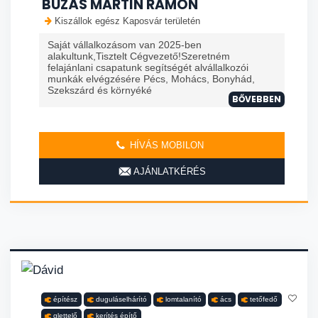
BUZÁS MARTIN RAMÓN
Kiszállok egész Kaposvár területén
Saját vállalkozásom van 2025-ben
alakultunk,Tisztelt Cégvezető!Szeretném
felajánlani csapatunk segítségét alvállalkozói
munkák elvégzésére Pécs, Mohács, Bonyhád,
Szekszárd és környéké
BŐVEBBEN
HÍVÁS MOBILON
AJÁNLATKÉRÉS
építész
duguláselhárító
lomtalanító
ács
tetőfedő
glettelő
kerítés építő