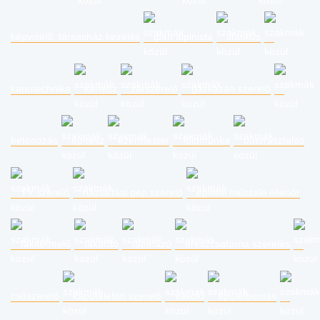
képviselő, társasház kezelés
ipari alpinista
statikus
kaputechnika
kertész
zárszerelő
gázkazán szerelő
betonozás
építész
ezermester
földmunka
bútorasztalos
TV szerelő
háztartási gép szerelő
építési műszaki ellenőr
fakitermelő
takarító
tapétázó
ereszcsatorna szerelés
csőszerelő
kaputelefon szerelő
vakoló
épületbontás