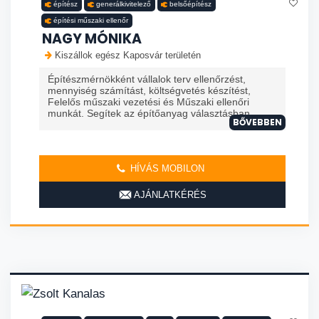
építész
generálkivitelező
belsőépítész
építési műszaki ellenőr
NAGY MÓNIKA
Kiszállok egész Kaposvár területén
Építészmérnökként vállalok terv ellenőrzést,
mennyiség számítást, költségvetés készítést,
Felelős műszaki vezetési és Műszaki ellenőri
munkát. Segítek az építőanyag választásban, ...
BŐVEBBEN
HÍVÁS MOBILON
AJÁNLATKÉRÉS