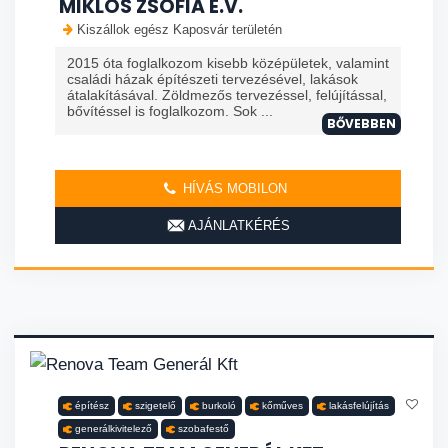
MIKLÓS ZSÓFIA E.V.
Kiszállok egész Kaposvár területén
2015 óta foglalkozom kisebb középületek, valamint
családi házak építészeti tervezésével, lakások
átalakításával. Zöldmezős tervezéssel, felújítással,
bővítéssel is foglalkozom. Sok ...
BŐVEBBEN
HÍVÁS MOBILON
AJÁNLATKÉRÉS
építész
szigetelő
burkoló
kőműves
lakásfelújítás
generálkivitelező
szobafestő