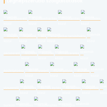
Legnépszerűbb szolgáltatások
villanyszerelő
duguláselhárítás
lomtalanítás
költöztetés
üveges
hegesztő
ács
energetikai tanúsítvány
gázszerelő
tetőfedő
kútfúrás
klímaszerelés
épületgépész
kéményseprő
esztergályos
asztalos
vízszerelő
glettelés
kerítés építés
kertépítés
szigetelő
burkoló
kőműves
lakásfelújítás
bádogos