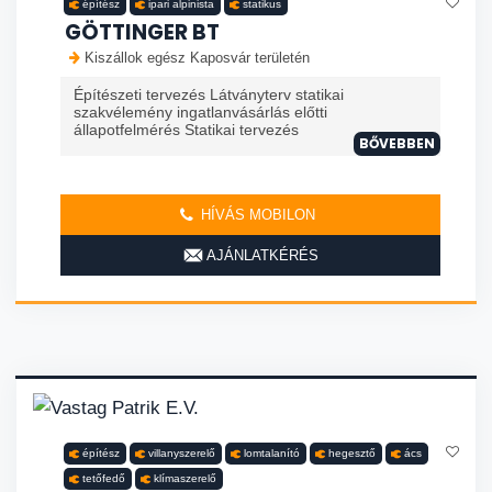
építész
ipari alpinista
statikus
GÖTTINGER BT
Kiszállok egész Kaposvár területén
Építészeti tervezés Látványterv statikai
szakvélemény ingatlanvásárlás előtti
állapotfelmérés Statikai tervezés
BŐVEBBEN
HÍVÁS MOBILON
AJÁNLATKÉRÉS
építész
villanyszerelő
lomtalanító
hegesztő
ács
tetőfedő
klímaszerelő