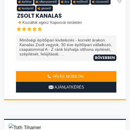
építész
villanyszerelő
ács
tetőfedő
vízszerelő
kertépítő
glettelő
ZSOLT KANALAS
Kiszállok egész Kaposvár területén
Minőségi építőipari kivitelezés - korrekt árakon.
Kanalas Zsolt vagyok, 30 éve építőipari vállalkozó,
csapatommal A - Z ránk bízhatja otthona építését,
szépítését, felújítását. ...
BŐVEBBEN
HÍVÁS MOBILON
AJÁNLATKÉRÉS