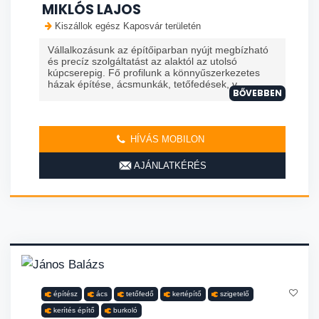
MIKLÓS LAJOS
Kiszállok egész Kaposvár területén
Vállalkozásunk az építőiparban nyújt megbízható
és precíz szolgáltatást az alaktól az utolsó
kúpcserepig. Fő profilunk a könnyűszerkezetes
házak építése, ácsmunkák, tetőfedések, v...
BŐVEBBEN
HÍVÁS MOBILON
AJÁNLATKÉRÉS
építész
ács
tetőfedő
kertépítő
szigetelő
kerítés építő
burkoló