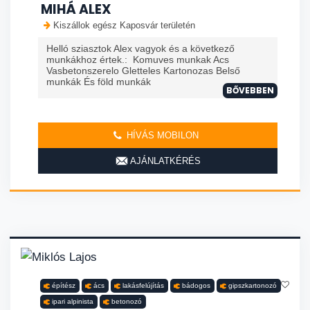
MIHÁ ALEX
Kiszállok egész Kaposvár területén
Helló sziasztok Alex vagyok és a következő
munkákhoz értek.: Komuves munkak Acs
Vasbetonszerelo Gletteles Kartonozas Belső
munkák És föld munkák
BŐVEBBEN
HÍVÁS MOBILON
AJÁNLATKÉRÉS
építész
ács
lakásfelújítás
bádogos
gipszkartonozó
ipari alpinista
betonozó