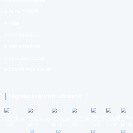
ÉPÍTŐIPARI HÍREK
OLDALTÉRKÉP
ÁSZF
ADATKEZELÉS
REGISZTRÁCIÓ
BEJELENTKEZÉS
ÜGYFÉLSZOLGÁLAT
Legnépszerűbb városok
Budapest
Debrecen
Szeged
Miskolc
Pécs
Győr