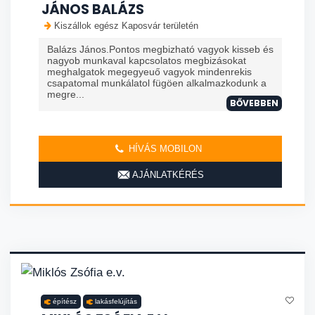
JÁNOS BALÁZS
Kiszállok egész Kaposvár területén
Balázs János.Pontos megbizható vagyok kisseb és
nagyob munkaval kapcsolatos megbizásokat
meghalgatok megegyeuő vagyok mindenrekis
csapatomal munkálatol fügöen alkalmazkodunk a
megre...
BŐVEBBEN
HÍVÁS MOBILON
AJÁNLATKÉRÉS
építész
lakásfelújítás