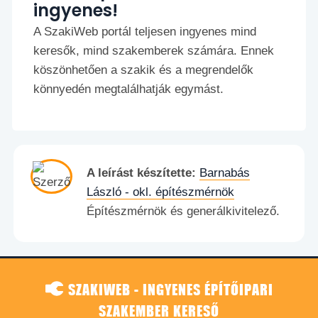
ingyenes!
A SzakiWeb portál teljesen ingyenes mind
keresők, mind szakemberek számára. Ennek
köszönhetően a szakik és a megrendelők
könnyedén megtalálhatják egymást.
A leírást készítette:
Barnabás
László - okl. építészmérnök
Építészmérnök és generálkivitelező.
SZAKIWEB - INGYENES ÉPÍTŐIPARI
SZAKEMBER KERESŐ