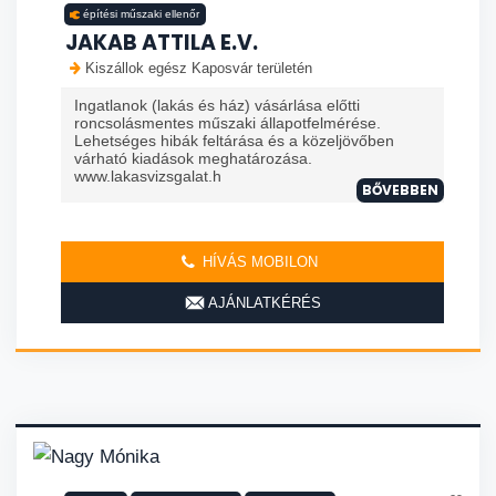
építési műszaki ellenőr
JAKAB ATTILA E.V.
Kiszállok egész Kaposvár területén
Ingatlanok (lakás és ház) vásárlása előtti
roncsolásmentes műszaki állapotfelmérése.
Lehetséges hibák feltárása és a közeljövőben
várható kiadások meghatározása.
www.lakasvizsgalat.h
BŐVEBBEN
HÍVÁS MOBILON
AJÁNLATKÉRÉS