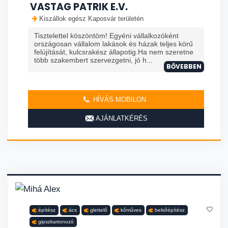
VASTAG PATRIK E.V.
Kiszállok egész Kaposvár területén
Tisztelettel köszöntöm! Egyéni vállalkozóként
országosan vállalom lakások és házak teljes körű
felújítását, kulcsrakész állapotig.Ha nem szeretne
több szakembert szervezgetni, jó h...
BŐVEBBEN
HÍVÁS MOBILON
AJÁNLATKÉRÉS
építész
ács
glettelő
kőműves
belsőépítész
gipszkartonozó