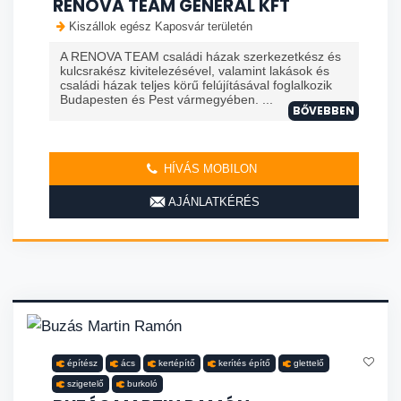
RENOVA TEAM GENERÁL KFT
Kiszállok egész Kaposvár területén
A RENOVA TEAM családi házak szerkezetkész és
kulcsrakész kivitelezésével, valamint lakások és
családi házak teljes körű felújításával foglalkozik
Budapesten és Pest vármegyében. ...
BŐVEBBEN
HÍVÁS MOBILON
AJÁNLATKÉRÉS
építész
ács
kertépítő
kerítés építő
glettelő
szigetelő
burkoló