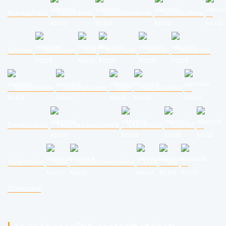
Nyíregyháza
Kecskemét
Székesfehérvár
Szombathely
Szolnok
Tatabánya
Érd
Kaposvár
Sopron
Veszprém
Békéscsaba
Zalaegerszeg
Eger
Nagykanizsa
Dunaújváros
Hódmezővásárhely
Dunakeszi
Cegléd
Salgótarján
Baja
Szigetszentmiklós
Ózd
Vác
Szekszárd