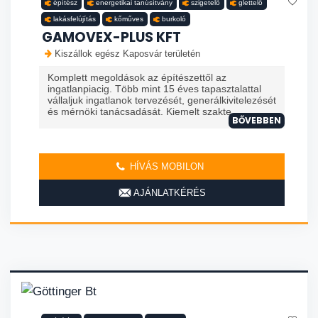
építész
energetikai tanúsítvány
szigetelő
glettelő
lakásfelújítás
kőműves
burkoló
GAMOVEX-PLUS KFT
Kiszállok egész Kaposvár területén
Komplett megoldások az építészettől az
ingatlanpiacig. Több mint 15 éves tapasztalattal
vállaljuk ingatlanok tervezését, generálkivitelezését
és mérnöki tanácsadását. Kiemelt szakte...
BŐVEBBEN
HÍVÁS MOBILON
AJÁNLATKÉRÉS