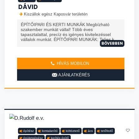
DÁVID
Kiszállok egész Kaposvár területén
ÉPÍTŐIPARI ÉS KERTI MUNKÁK Megbízható
szakember munkát vállal! Több éves
tapasztalattal, precíz és igényes kivitelezéssel
vállalok munkát. ÉPÍTŐIPARI MUNKÁK: Teljes k...
BŐVEBBEN
HÍVÁS MOBILON
AJÁNLATKÉRÉS
építész
lomtalanító
költöztető
ács
tetőfedő
épületgépész
kerítés építő