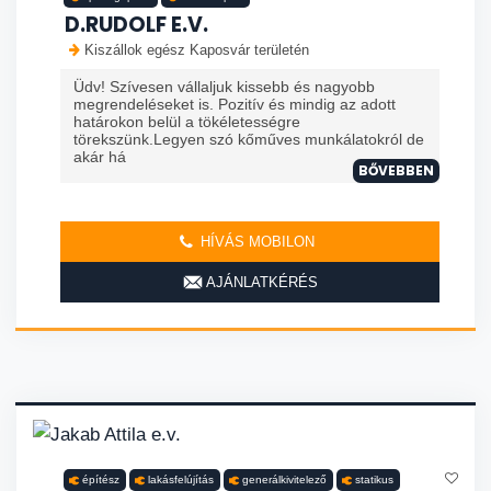
D.RUDOLF E.V.
Kiszállok egész Kaposvár területén
Üdv! Szívesen vállaljuk kissebb és nagyobb
megrendeléseket is. Pozitív és mindig az adott
határokon belül a tökéletességre
törekszünk.Legyen szó kőműves munkálatokról de
akár há
BŐVEBBEN
HÍVÁS MOBILON
AJÁNLATKÉRÉS
építész
lakásfelújítás
generálkivitelező
statikus