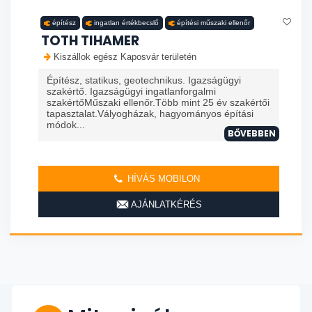
építész
ingatlan értékbecslő
építési műszaki ellenőr
TOTH TIHAMER
Kiszállok egész Kaposvár területén
Építész, statikus, geotechnikus. Igazságügyi
szakértő. Igazságügyi ingatlanforgalmi
szakértőMűszaki ellenőr.Több mint 25 év szakértői
tapasztalat.Vályogházak, hagyományos építási
módok...
BŐVEBBEN
HÍVÁS MOBILON
AJÁNLATKÉRÉS