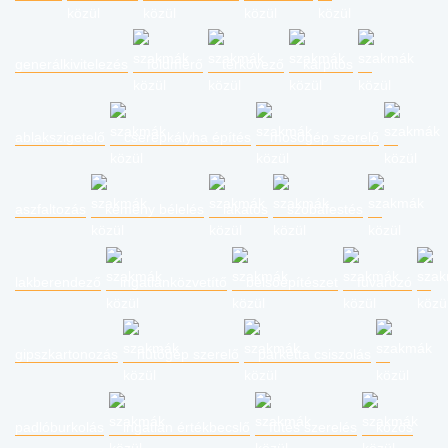
generálkivitelezés
földmérő
térkövező
kárpitos
ablakszigetelő
cserépkályha építés
mosógép szerelő
aszfaltozás
kémény bélelés
lakatos
szobafestés
lakberendező
ingatlanközvetítő
belsőépítészet
fuvarozó
gipszkartonozás
hűtőgép szerelő
parketta csiszolás
padlóburkolás
ingatlan értékbecslő
fűtés szerelés
közös