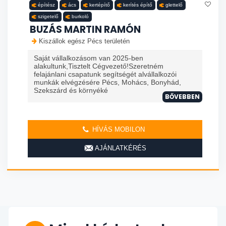
építész
ács
kertépítő
kerítés építő
glettelő
szigetelő
burkoló
BUZÁS MARTIN RAMÓN
Kiszállok egész Pécs területén
Saját vállalkozásom van 2025-ben
alakultunk,Tisztelt Cégvezető!Szeretném
felajánlani csapatunk segítségét alvállalkozói
munkák elvégzésére Pécs, Mohács, Bonyhád,
Szekszárd és környéké
BŐVEBBEN
HÍVÁS MOBILON
AJÁNLATKÉRÉS