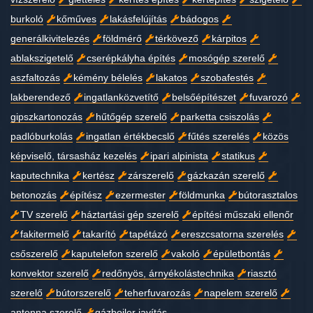
burkoló
kőműves
lakásfelújítás
bádogos
generálkivitelezés
földmérő
térkövező
kárpitos
ablakszigetelő
cserépkályha építés
mosógép szerelő
aszfaltozás
kémény bélelés
lakatos
szobafestés
lakberendező
ingatlanközvetítő
belsőépítészet
fuvarozó
gipszkartonozás
hűtőgép szerelő
parketta csiszolás
padlóburkolás
ingatlan értékbecslő
fűtés szerelés
közös
képviselő, társasház kezelés
ipari alpinista
statikus
kaputechnika
kertész
zárszerelő
gázkazán szerelő
betonozás
építész
ezermester
földmunka
bútorasztalos
TV szerelő
háztartási gép szerelő
építési műszaki ellenőr
fakitermelő
takarító
tapétázó
ereszcsatorna szerelés
csőszerelő
kaputelefon szerelő
vakoló
épületbontás
konvektor szerelő
redőnyös, árnyékolástechnika
riasztó
szerelő
bútorszerelő
teherfuvarozás
napelem szerelő
antenna szerelő
gázbojler javítás