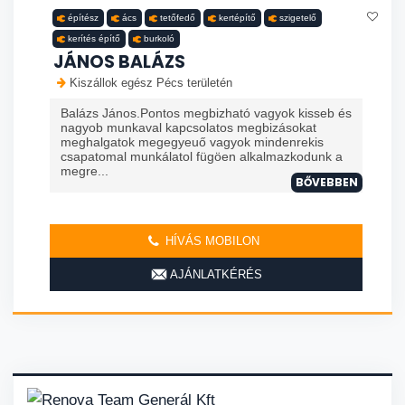
építész
ács
tetőfedő
kertépítő
szigetelő
kerítés építő
burkoló
JÁNOS BALÁZS
Kiszállok egész Pécs területén
Balázs János.Pontos megbizható vagyok kisseb és
nagyob munkaval kapcsolatos megbizásokat
meghalgatok megegyeuő vagyok mindenrekis
csapatomal munkálatol fügöen alkalmazkodunk a
megre...
BŐVEBBEN
HÍVÁS MOBILON
AJÁNLATKÉRÉS