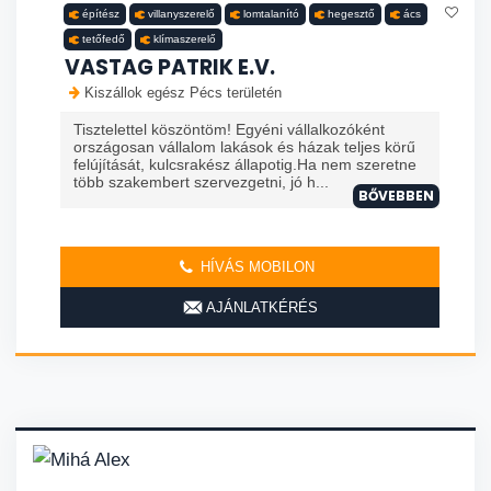
építész
villanyszerelő
lomtalanító
hegesztő
ács
tetőfedő
klímaszerelő
VASTAG PATRIK E.V.
Kiszállok egész Pécs területén
Tisztelettel köszöntöm! Egyéni vállalkozóként
országosan vállalom lakások és házak teljes körű
felújítását, kulcsrakész állapotig.Ha nem szeretne
több szakembert szervezgetni, jó h...
BŐVEBBEN
HÍVÁS MOBILON
AJÁNLATKÉRÉS