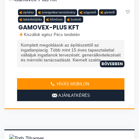
építész
energetikai tanúsítvány
szigetelő
glettelő
lakásfelújítás
kőműves
burkoló
GAMOVEX-PLUS KFT
Kiszállok egész Pécs területén
Komplett megoldások az építészettől az
ingatlanpiacig. Több mint 15 éves tapasztalattal
vállaljuk ingatlanok tervezését, generálkivitelezését
és mérnöki tanácsadását. Kiemelt szakte...
BŐVEBBEN
HÍVÁS MOBILON
AJÁNLATKÉRÉS