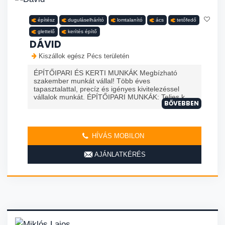
építész
duguláselhárító
lomtalanító
ács
tetőfedő
glettelő
kerítés építő
DÁVID
Kiszállok egész Pécs területén
ÉPÍTŐIPARI ÉS KERTI MUNKÁK Megbízható
szakember munkát vállal! Több éves
tapasztalattal, precíz és igényes kivitelezéssel
vállalok munkát. ÉPÍTŐIPARI MUNKÁK: Teljes k...
BŐVEBBEN
HÍVÁS MOBILON
AJÁNLATKÉRÉS