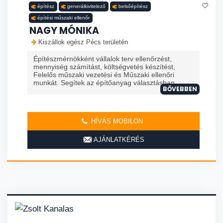
építész
generálkivitelező
belsőépítész
építési műszaki ellenőr
NAGY MÓNIKA
Kiszállok egész Pécs területén
Építészmérnökként vállalok terv ellenőrzést,
mennyiség számítást, költségvetés készítést,
Felelős műszaki vezetési és Műszaki ellenőri
munkát. Segítek az építőanyag választásban, ...
BŐVEBBEN
HÍVÁS MOBILON
AJÁNLATKÉRÉS