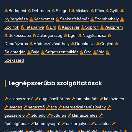
Budapest
Debrecen
Szeged
Miskolc
Pécs
Győr
Nyíregyháza
Kecskemét
Székesfehérvár
Szombathely
Szolnok
Tatabánya
Érd
Kaposvár
Sopron
Veszprém
Békéscsaba
Zalaegerszeg
Eger
Nagykanizsa
Dunaújváros
Hódmezővásárhely
Dunakeszi
Cegléd
Salgótarján
Baja
Szigetszentmiklós
Ózd
Vác
Szekszárd
Legnépszerűbb szolgáltatások
villanyszerelő
duguláselhárítás
lomtalanítás
költöztetés
üveges
hegesztő
ács
energetikai tanúsítvány
gázszerelő
tetőfedő
kútfúrás
klímaszerelés
épületgépész
kéményseprő
esztergályos
asztalos
vízszerelő
glettelés
kerítés építés
kertépítés
szigetelő