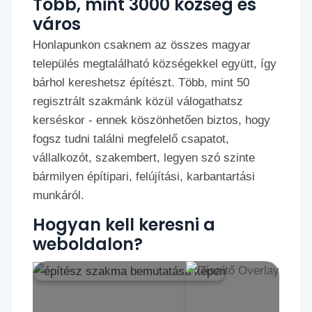
Több, mint 3000 község és
város
Honlapunkon csaknem az összes magyar
település megtalálható községekkel együtt, így
bárhol kereshetsz építészt. Több, mint 50
regisztrált szakmánk közül válogathatsz
kerséskor - ennek köszönhetően biztos, hogy
fogsz tudni találni megfelelő csapatot,
vállalkozót, szakembert, legyen szó szinte
bármilyen építipari, felújítási, karbantartási
munkáról.
Hogyan kell keresni a
weboldalon?