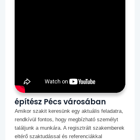
építész Pécs városában
Amikor szakit keresünk egy aktuális feladatra,
rendkívül fontos, hogy megbízható személyt
találjunk a munkára. A regisztrált szakemberek
eltérő szaktudással és referenciákkal