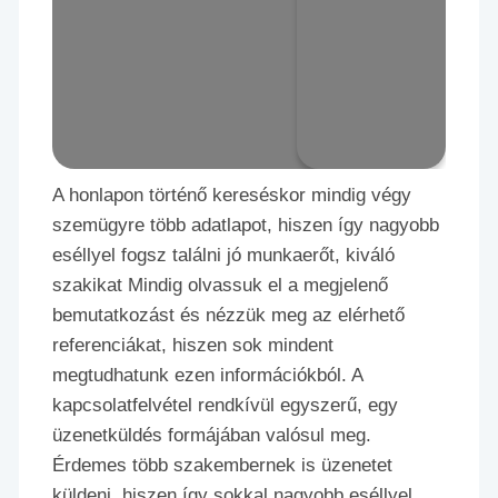
A honlapon történő kereséskor mindig végy
szemügyre több adatlapot, hiszen így nagyobb
eséllyel fogsz találni jó munkaerőt, kiváló
szakikat Mindig olvassuk el a megjelenő
bemutatkozást és nézzük meg az elérhető
referenciákat, hiszen sok mindent
megtudhatunk ezen információkból. A
kapcsolatfelvétel rendkívül egyszerű, egy
üzenetküldés formájában valósul meg.
Érdemes több szakembernek is üzenetet
küldeni, hiszen így sokkal nagyobb eséllyel