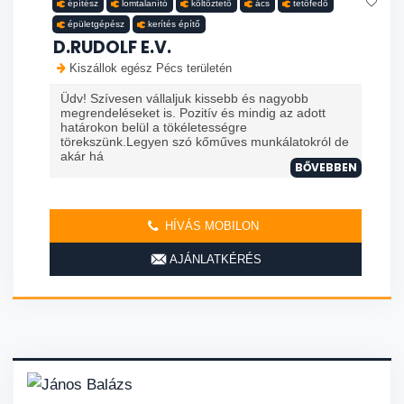
építész
lomtalanító
költöztető
ács
tetőfedő
épületgépész
kerítés építő
D.RUDOLF E.V.
Kiszállok egész Pécs területén
Üdv! Szívesen vállaljuk kissebb és nagyobb
megrendeléseket is. Pozitív és mindig az adott
határokon belül a tökéletességre
törekszünk.Legyen szó kőműves munkálatokról de
akár há
BŐVEBBEN
HÍVÁS MOBILON
AJÁNLATKÉRÉS