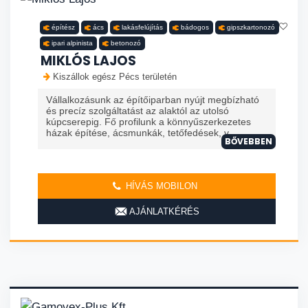
építész
ács
lakásfelújítás
bádogos
gipszkartonozó
ipari alpinista
betonozó
MIKLÓS LAJOS
Kiszállok egész Pécs területén
Vállalkozásunk az építőiparban nyújt megbízható
és precíz szolgáltatást az alaktól az utolsó
kúpcserepig. Fő profilunk a könnyűszerkezetes
házak építése, ácsmunkák, tetőfedések, v...
BŐVEBBEN
HÍVÁS MOBILON
AJÁNLATKÉRÉS