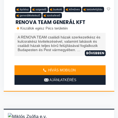
építész
szigetelő
burkoló
kőműves
lakásfelújítás
generálkivitelező
szobafestő
RENOVA TEAM GENERÁL KFT
Kiszállok egész Pécs területén
A RENOVA TEAM családi házak szerkezetkész és
kulcsrakész kivitelezésével, valamint lakások és
családi házak teljes körű felújításával foglalkozik
Budapesten és Pest vármegyében. ...
BŐVEBBEN
HÍVÁS MOBILON
AJÁNLATKÉRÉS