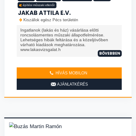
építési műszaki ellenőr
JAKAB ATTILA E.V.
Kiszállok egész Pécs területén
Ingatlanok (lakás és ház) vásárlása előtti
roncsolásmentes műszaki állapotfelmérése.
Lehetséges hibák feltárása és a közeljövőben
várható kiadások meghatározása.
www.lakasvizsgalat.h
BŐVEBBEN
HÍVÁS MOBILON
AJÁNLATKÉRÉS