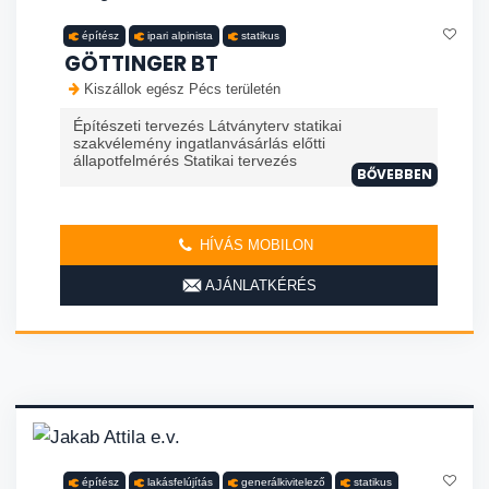
építész
ipari alpinista
statikus
GÖTTINGER BT
Kiszállok egész Pécs területén
Építészeti tervezés Látványterv statikai
szakvélemény ingatlanvásárlás előtti
állapotfelmérés Statikai tervezés
BŐVEBBEN
HÍVÁS MOBILON
AJÁNLATKÉRÉS
építész
lakásfelújítás
generálkivitelező
statikus