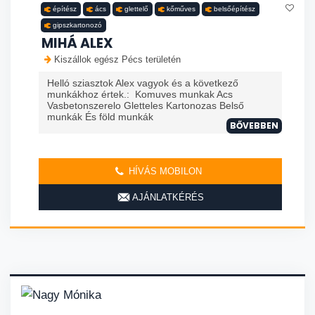
építész
ács
glettelő
kőműves
belsőépítész
gipszkartonozó
MIHÁ ALEX
Kiszállok egész Pécs területén
Helló sziasztok Alex vagyok és a következő
munkákhoz értek.: Komuves munkak Acs
Vasbetonszerelo Gletteles Kartonozas Belső
munkák És föld munkák
BŐVEBBEN
HÍVÁS MOBILON
AJÁNLATKÉRÉS