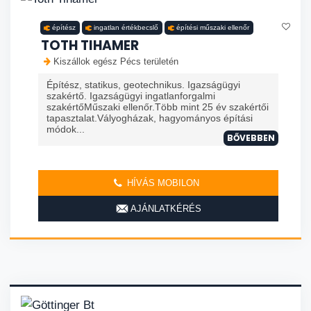
építész
ingatlan értékbecslő
építési műszaki ellenőr
TOTH TIHAMER
Kiszállok egész Pécs területén
Építész, statikus, geotechnikus. Igazságügyi
szakértő. Igazságügyi ingatlanforgalmi
szakértőMűszaki ellenőr.Több mint 25 év szakértői
tapasztalat.Vályogházak, hagyományos építási
módok...
BŐVEBBEN
HÍVÁS MOBILON
AJÁNLATKÉRÉS