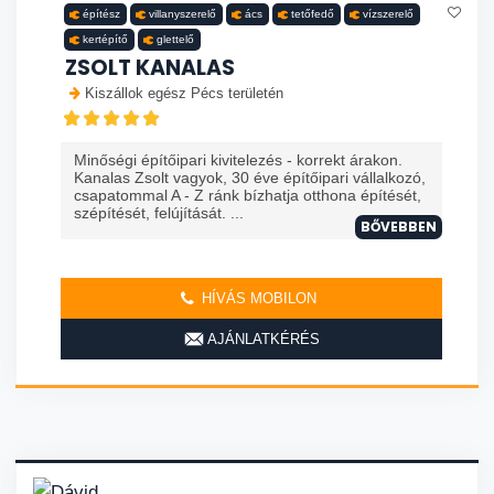
építész
villanyszerelő
ács
tetőfedő
vízszerelő
kertépítő
glettelő
ZSOLT KANALAS
Kiszállok egész Pécs területén
Minőségi építőipari kivitelezés - korrekt árakon.
Kanalas Zsolt vagyok, 30 éve építőipari vállalkozó,
csapatommal A - Z ránk bízhatja otthona építését,
szépítését, felújítását. ...
BŐVEBBEN
HÍVÁS MOBILON
AJÁNLATKÉRÉS