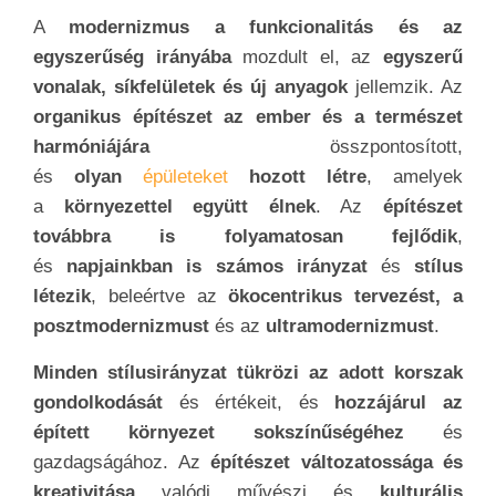
A
modernizmus a funkcionalitás és az
egyszerűség irányába
mozdult el, az
egyszerű
vonalak, síkfelületek és új anyagok
jellemzik. Az
organikus építészet az ember és a természet
harmóniájára
összpontosított,
és
olyan
épületeket
hozott létre
, amelyek
a
környezettel együtt élnek
. Az
építészet
továbbra is folyamatosan fejlődik
,
és
napjainkban is számos irányzat
és
stílus
létezik
, beleértve az
ökocentrikus tervezést, a
posztmodernizmust
és az
ultramodernizmust
.
Minden stílusirányzat tükrözi az adott korszak
gondolkodását
és értékeit, és
hozzájárul az
épített környezet sokszínűségéhez
és
gazdagságához. Az
építészet változatossága és
kreativitása
valódi művészi és
kulturális