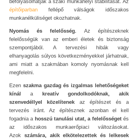
befolyásolhatják a szaki munkahelyi stabilitását. Az
építőiparban
fellépő válságok időszakos
munkanélküliséget okozhatnak.
Nyomás és felelősség.
Az építészeknek
felelősségük van az emberi életek és biztonság
szempontjából. A tervezési hibák vagy
elhanyagolás súlyos következményekkel járhatnak,
ami miatt a szakmában komoly nyomásnak kell
megfelelni.
Ezen
szakma gazdag és izgalmas lehetőségeket
kínál
a
kreatív gondolkodóknak, akik
szenvedéllyel közelítenek
az építészet és a
tervezés iránt. Az építésznek azonban el kell
fogadnia a
hosszú tanulási utat, a felelősséget
és
az időszakos munkaerőpiaci változásokat.
Azok
számára, akik elkötelezettek és lelkesek