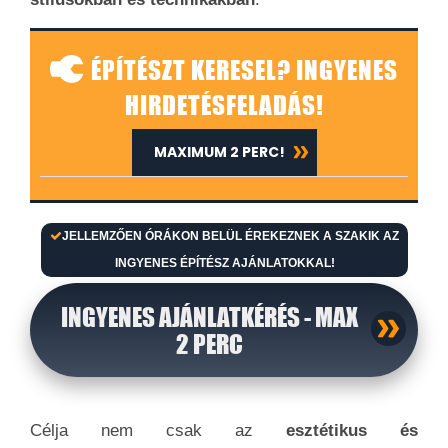
ÉPÍTÉSZT KERESEL? INGYENES
HIRDETÉSFELADÁS!
MAXIMUM 2 PERC!
JELLEMZŐEN ÓRÁKON BELÜL ÉREKEZNEK A SZAKIK AZ
INGYENES ÉPÍTÉSZ AJÁNLATOKKAL!
INGYENES AJÁNLATKÉRÉS - MAX
2 PERC
Célja nem csak az
esztétikus és