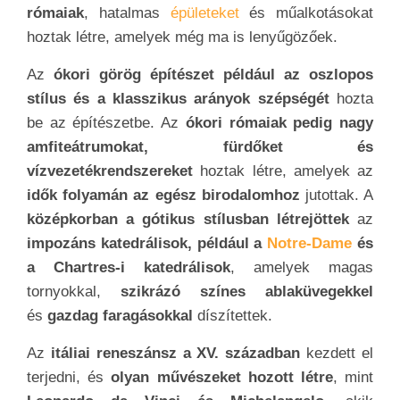
rómaiak
, hatalmas
épületeket
és műalkotásokat
hoztak létre, amelyek még ma is lenyűgözőek.
Az
ókori görög építészet például az oszlopos
stílus és a klasszikus arányok szépségét
hozta
be az építészetbe. Az
ókori rómaiak pedig nagy
amfiteátrumokat, fürdőket és
vízvezetékrendszereket
hoztak létre, amelyek az
idők folyamán az egész birodalomhoz
jutottak. A
középkorban a gótikus stílusban létrejöttek
az
impozáns katedrálisok, például a
Notre-Dame
és
a Chartres-i katedrálisok
, amelyek magas
tornyokkal,
szikrázó színes ablaküvegekkel
és
gazdag faragásokkal
díszítettek.
Az
itáliai reneszánsz a XV. században
kezdett el
terjedni, és
olyan művészeket hozott létre
, mint