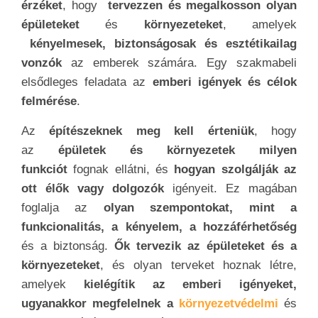
érzéket
, hogy
tervezzen és megalkosson olyan
épületeket
és
környezeteket
, amelyek
kényelmesek, biztonságosak és esztétikailag
vonzók
az emberek számára. Egy szakmabeli
elsődleges feladata az
emberi igények és célok
felmérése
.
Az
építészeknek meg kell érteniük
, hogy
az
épületek és környezetek milyen
funkciót
fognak ellátni, és
hogyan szolgálják az
ott élők vagy dolgozók
igényeit. Ez magában
foglalja az
olyan szempontokat, mint a
funkcionalitás, a kényelem, a hozzáférhetőség
és a biztonság.
Ők tervezik az épületeket és a
környezeteket
, és olyan terveket hoznak létre,
amelyek
kielégítik az emberi igényeket,
ugyanakkor megfelelnek a
környezetvédelmi
és