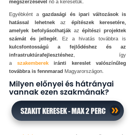
megszerzésével
nő a keresetük.
Egyébként a
gazdasági és ipari változások is
hatással lehetnek
az
építészek keresetére,
amelyek befolyásolhatják
az
építészi projektek
számát és jellegét
. Ez a hivatás továbbra is
kulcsfontosságú a fejlődéshez és az
infrastruktúrafejlesztéshez
, így
a
szakemberek
iránti kereslet valószínűleg
továbbra is fennmarad
Magyarországon.
Milyen előnyei és hátrányai
vannak ezen szakmának?
SZAKIT KERESEK - MAX 2 PERC