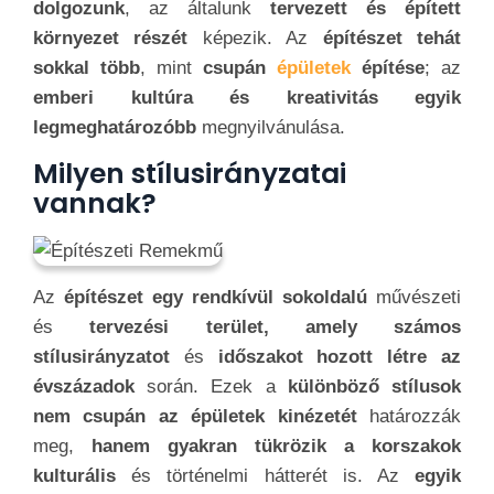
dolgozunk
, az általunk
tervezett és épített
környezet részét
képezik. Az
építészet tehát
sokkal több
, mint
csupán
épületek
építése
; az
emberi kultúra és kreativitás egyik
legmeghatározóbb
megnyilvánulása.
Milyen stílusirányzatai
vannak?
Az
építészet egy rendkívül sokoldalú
művészeti
és
tervezési terület, amely számos
stílusirányzatot
és
időszakot hozott létre az
évszázadok
során. Ezek a
különböző stílusok
nem csupán az épületek kinézetét
határozzák
meg,
hanem gyakran tükrözik a korszakok
kulturális
és történelmi hátterét is. Az
egyik