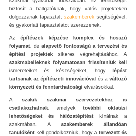
szakmai gyakorlati időszakban. Ez lehetőséget
biztosít a hallgatóknak, hogy valós projekteken
dolgozzanak tapasztalt
szakemberek
segítségével,
és gyakorlati tapasztalatot szerezzenek.
Az
építészek képzése komplex és hosszú
folyamat
, de
alapvető fontosságú a tervezési és
építési projektek
sikeres végrehajtásához. A
szakmabelieknek folyamatosan frissíteniük kell
ismereteiket és készségeiket, hogy
lépést
tartsanak az építészeti innovációval
és a
változó
környezeti és fenntarthatósági
elvárásokkal.
A
szakik szakmai szervezetekhez is
csatlakozhatnak
, amelyek
további oktatási
lehetőségeket és hálózatépítést
kínálnak a
szakmában. A
szakemberek állandóan
tanulóként
kell gondolkozniuk, hogy a
tervezett és