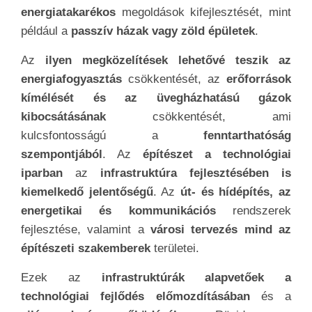
energiatakarékos
megoldások kifejlesztését, mint
például a
passzív házak vagy zöld épületek
.
Az
ilyen megközelítések lehetővé teszik az
energiafogyasztás
csökkentését, az
erőforrások
kímélését és az üvegházhatású gázok
kibocsátásának
csökkentését, ami
kulcsfontosságú a
fenntarthatóság
szempontjából
. Az
építészet a technológiai
iparban
az
infrastruktúra fejlesztésében is
kiemelkedő jelentőségű
. Az
út- és hídépítés, az
energetikai és kommunikációs
rendszerek
fejlesztése, valamint a
városi tervezés mind az
építészeti szakemberek
területei.
Ezek az
infrastruktúrák alapvetőek a
technológiai fejlődés előmozdításában
és a