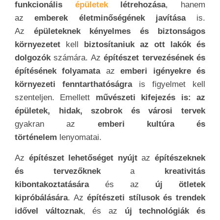
funkcionális
épületek
létrehozása
, hanem
az
emberek életminőségének javítása
is.
Az
épületeknek kényelmes és biztonságos
környezetet
kell
biztosítaniuk az ott lakók és
dolgozók
számára. Az
építészet tervezésének és
építésének folyamata
az
emberi igényekre és
környezeti fenntarthatóságra
is figyelmet kell
szenteljen. Emellett
művészeti kifejezés is: az
épületek, hidak, szobrok és városi tervek
gyakran az
emberi kultúra és
történelem
lenyomatai.
Az
építészet lehetőséget nyújt
az
építészeknek
és tervezőknek
a
kreativitás
kibontakoztatására
és az
új ötletek
kipróbálására
. Az
építészeti stílusok és trendek
idővel változnak
, és az
új technológiák és