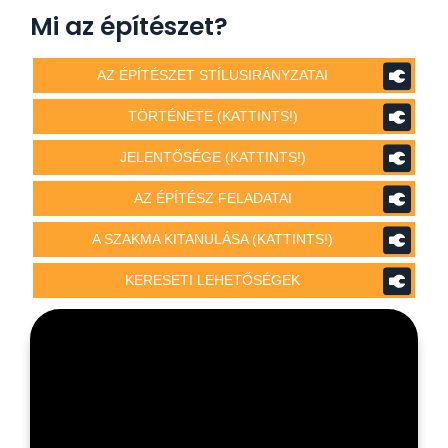
Mi az építészet?
AZ ÉPÍTÉSZET STÍLUSIRÁNYZATAI
TÖRTÉNETE (KATTINTS!)
JELENTŐSÉGE (KATTINTS!)
AZ ÉPÍTÉSZ FELADATAI
A SZAKMA KITANULÁSA (KATTINTS!)
KERESETI LEHETŐSÉGEK