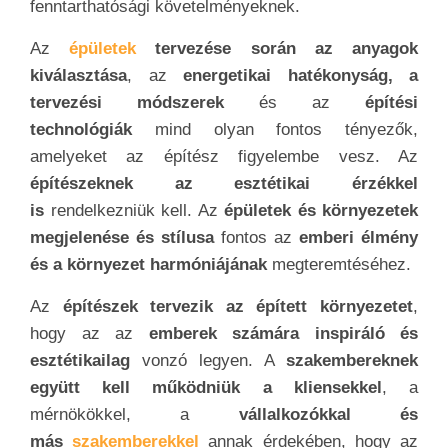
fenntarthatósági követelményeknek.
Az
épületek
tervezése során az anyagok
kiválasztása
, az
energetikai hatékonyság, a
tervezési módszerek
és az
építési
technológiák
mind olyan fontos tényezők,
amelyeket az építész figyelembe vesz. Az
építészeknek az esztétikai érzékkel
is
rendelkezniük kell. Az
épületek és környezetek
megjelenése és stílusa
fontos az
emberi élmény
és a környezet harmóniájának
megteremtéséhez.
Az
építészek tervezik az épített környezetet
,
hogy az az
emberek számára inspiráló és
esztétikailag
vonzó legyen. A
szakembereknek
együtt kell működniük a kliensekkel
, a
mérnökökkel, a
vállalkozókkal és
más
szakemberekkel
annak érdekében, hogy az