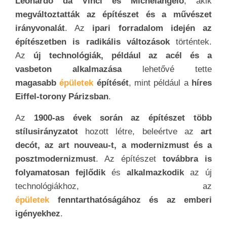
Leonardo da Vinci és Michelangelo
, akik
megváltoztatták az építészet és a művészet
irányvonalát
. Az
ipari forradalom idején az
építészetben is radikális változások
történtek.
Az
új technológiák, például az acél és a
vasbeton alkalmazása
lehetővé tette
magasabb
épületek
építését
, mint például a
híres
Eiffel-torony Párizsban
.
Az
1900-as évek során az építészet több
stílusirányzatot
hozott létre, beleértve az
art
decót, az art nouveau-t, a modernizmust és a
posztmodernizmust
. Az építészet
továbbra is
folyamatosan fejlődik
és
alkalmazkodik
az új
technológiákhoz, az
épületek
fenntarthatóságához és az emberi
igényekhez
.