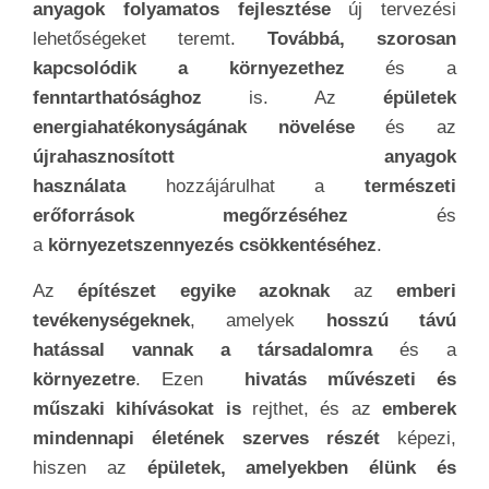
anyagok folyamatos fejlesztése
új tervezési
lehetőségeket teremt.
Továbbá, szorosan
kapcsolódik a környezethez
és a
fenntarthatósághoz
is. Az
épületek
energiahatékonyságának növelése
és az
újrahasznosított anyagok
használata
hozzájárulhat a
természeti
erőforrások megőrzéséhez
és
a
környezetszennyezés csökkentéséhez
.
Az
építészet egyike azoknak
az
emberi
tevékenységeknek
, amelyek
hosszú távú
hatással vannak a társadalomra
és a
környezetre
. Ezen
hivatás művészeti és
műszaki kihívásokat is
rejthet, és az
emberek
mindennapi életének szerves részét
képezi,
hiszen az
épületek, amelyekben élünk és