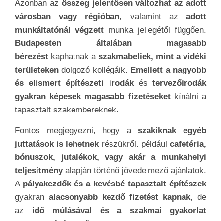
Azonban az
összeg jelentősen változhat az adott
városban vagy régióban
, valamint az
adott
munkáltatónál végzett
munka jellegétől függően.
Budapesten általában magasabb
bérezést
kaphatnak a
szakmabeliek, mint a vidéki
területeken
dolgozó kollégáik.
Emellett a nagyobb
és elismert építészeti irodák
és
tervezőirodák
gyakran képesek magasabb fizetéseket
kínálni a
tapasztalt szakembereknek.
Fontos megjegyezni, hogy a
szakiknak egyéb
juttatások is lehetnek
részükről, például
cafetéria,
bónuszok, jutalékok, vagy akár a munkahelyi
teljesítmény
alapján történő jövedelmező ajánlatok.
A
pályakezdők és a kevésbé tapasztalt építészek
gyakran
alacsonyabb kezdő fizetést kapnak
, de
az
idő múlásával és a szakmai gyakorlat