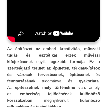
Az
építészet az emberi kreativitás, műszaki
tudás és esztétikai érzék művészi
kifejezésének
egyik
legszebb formája
. Ez a
szerteágazó terület az épületek, térkialakítások
és városok tervezésének, építésének
és
fenntartásának
tudománya és
gyakorlata
.
Az
építészetnek mély történelme
van, amely
az
emberiség fejlődésének különböző
korszakaiban
megnyilvánult
különböző
stílusokban és technikákban
.