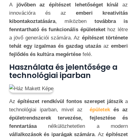
A
jövőben az építészet lehetőséget kínál
az
innovációra és az
emberi kreativitás
kibontakoztatására
, miközben
továbbra is
fenntartható és funkcionális épületeket
hoz létre
a jövő generációi számára. Az
építészet története
tehát egy izgalmas és gazdag utazás
az
emberi
fejlődés és kultúra megértése
felé.
Használata és jelentősége a
technológiai iparban
Az
építészet rendkívül fontos szerepet játszik
a
technológiai iparban, mivel az
épületek
és az
épületrendszerek tervezése, fejlesztése és
fenntartása
nélkülözhetetlen a modern
vállalkozások és iparágak számára
. Az
építészet