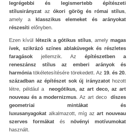
legrégebbi és legismertebb építészeti
stílusirányzat
az
ókori görög és római stílus
,
amely a
klasszikus elemeket és arányokat
részesíti
előnyben.
Ezen kívül
létezik a gótikus stílus
, amely
magas
ívek, szikrázó színes ablaküvegek és részletes
faragások
jellemzik. Az
építészetben a
reneszánsz stílus az emberi arányok és
harmónia
tökéletesítésére törekedett. Az
19. és 20.
században az építészet sok új irányzatot
hozott
létre, például a
neogótikus, az art deco, az art
nouveau és a modernizmus
. Az art deco
díszes
geometriai mintákat és
luxusanyagokat
alkalmazott, míg az
art nouveau
szerves formákat
és
növényi motívumokat
használt.