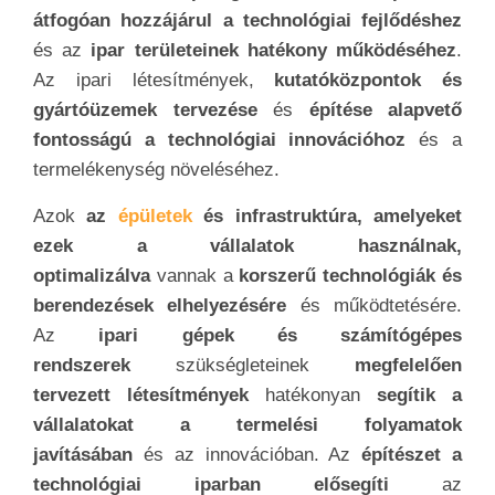
átfogóan hozzájárul a technológiai fejlődéshez
és az
ipar területeinek hatékony működéséhez
.
Az ipari létesítmények,
kutatóközpontok és
gyártóüzemek tervezése
és
építése alapvető
fontosságú a technológiai innovációhoz
és a
termelékenység növeléséhez.
Azok
az
épületek
és infrastruktúra, amelyeket
ezek a vállalatok használnak,
optimalizálva
vannak a
korszerű technológiák és
berendezések elhelyezésére
és működtetésére.
Az
ipari gépek és számítógépes
rendszerek
szükségleteinek
megfelelően
tervezett létesítmények
hatékonyan
segítik a
vállalatokat a termelési folyamatok
javításában
és az innovációban. Az
építészet a
technológiai iparban elősegíti
az