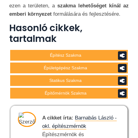
ezen a területen, a
szakma lehetőséget kínál az
emberi környezet
formálására és fejlesztésére.
Hasonló cikkek,
tartalmak
Építész Szakma
Épületgépész Szakma
Statikus Szakma
Építőmérnök Szakma
A cikket írta:
Barnabás László -
okl. építészmérnök
Építészmérnök és