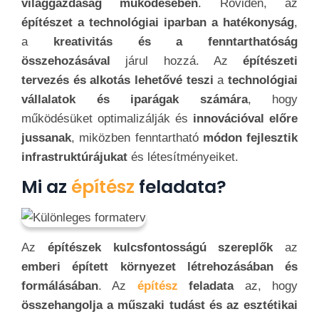
világgazdaság működésében
. Röviden, az
építészet a technológiai iparban a hatékonyság
,
a
kreativitás és a fenntarthatóság
összehozásával
járul hozzá. Az
építészeti
tervezés és alkotás lehetővé teszi
a
technológiai
vállalatok és iparágak számára
, hogy
működésüket optimalizálják és
innovációval előre
jussanak
, miközben fenntartható
módon fejlesztik
infrastruktúrájukat
és létesítményeiket.
Mi az
építész
feladata?
Az
építészek kulcsfontosságú szereplők
az
emberi épített környezet létrehozásában és
formálásában
. Az
építész
feladata
az, hogy
összehangolja a műszaki tudást és az esztétikai