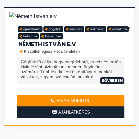
épületbontó
szigetelő
kőműves
térkövező
aszfaltozó
betonozó
földmunkás
NÉMETH ISTVÁN E.V
Kiszállok egész Pécs területén
Cégünk fő célja, hogy megbízható, precíz és tartós
kivitelezést biztosítsunk minden ügyfelünk
számára. Többféle kültéri és építőipari munkát
vállalunk, legyen szó családi házakró
BŐVEBBEN
HÍVÁS MOBILON
AJÁNLATKÉRÉS