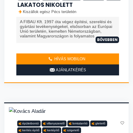
LAKATOS NIKOLETT
Kiszállok egész Pécs területén
A FIBAU Kft. 1997 óta végez építési, szerelési és
gyártási tevékenységeket, elsősorban az Európai
Unió területén, kiemelten Németországban,
valamint Magyarországon is folyamatos ...
BŐVEBBEN
HÍVÁS MOBILON
AJÁNLATKÉRÉS
épületbontó
villanyszerelő
lomtalanító
glettelő
kerítés építő
kertépítő
szigetelő