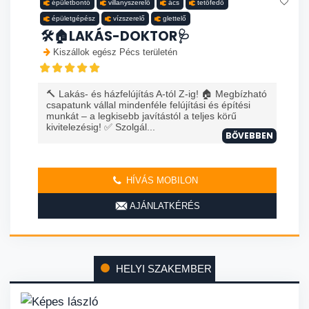
épületbontó
villanyszerelő
ács
tetőfedő
épületgépész
vízszerelő
glettelő
🛠️🏠LAKÁS-DOKTOR🩺
Kiszállok egész Pécs területén
🔨 Lakás- és házfelújítás A-tól Z-ig! 🏠 Megbízható
csapatunk vállal mindenféle felújítási és építési
munkát – a legkisebb javítástól a teljes körű
kivitelezésig! ✅ Szolgál...
BŐVEBBEN
HÍVÁS MOBILON
AJÁNLATKÉRÉS
HELYI SZAKEMBER