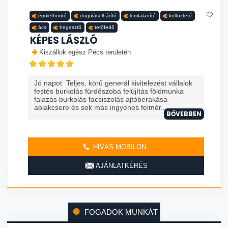
épületbontó
duguláselhárító
lomtalanító
költöztető
ács
hegesztő
tetőfedő
KÉPES LÁSZLÓ
Kiszállok egész Pécs területén
Jó napot Teljes, körű generál kivitelezést vállalok
festés burkolás fürdőszoba felújítás földmunka
falazás burkolás facsiszolás ajtóberakása
ablakcsere és sok más ingyenes felmér...
BŐVEBBEN
HÍVÁS MOBILON
AJÁNLATKÉRÉS
FOGADOK MUNKÁT