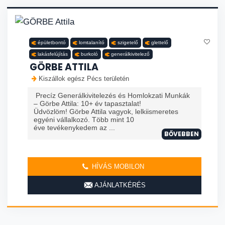
épületbontó
lomtalanító
szigetelő
glettelő
lakásfelújítás
burkoló
generálkivitelező
GÖRBE ATTILA
Kiszállok egész Pécs területén
Precíz Generálkivitelezés és Homlokzati Munkák
– Görbe Attila: 10+ év tapasztalat!
Üdvözlöm! Görbe Attila vagyok, lelkiismeretes
egyéni vállalkozó. Több mint 10
éve tevékenykedem az ...
BŐVEBBEN
HÍVÁS MOBILON
AJÁNLATKÉRÉS