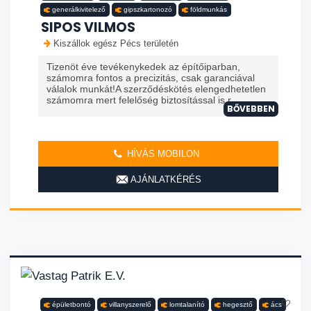
generálkivitelező
gipszkartonozó
földmunkás
SIPOS VILMOS
Kiszállok egész Pécs területén
Tizenöt éve tevékenykedek az építőiparban,
számomra fontos a precizitás, csak garanciával
válalok munkát!A szerződéskötés elengedhetetlen
számomra mert felelőség biztosítással is r...
BŐVEBBEN
HÍVÁS MOBILON
AJÁNLATKÉRÉS
épületbontó
villanyszerelő
lomtalanító
hegesztő
ács