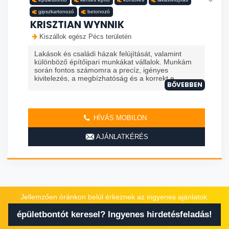
gipszkartonozó
betonozó
KRISZTIAN WYNNIK
Kiszállok egész Pécs területén
Lakások és családi házak felújítását, valamint
különböző építőipari munkákat vállalok. Munkám
során fontos számomra a precíz, igényes
kivitelezés, a megbízhatóság és a korrekt e...
BŐVEBBEN
HÍVÁS MOBILON
AJÁNLATKÉRÉS
Jellemzően óránkon belül érkeznek az ingyenes ajánlatok.
épületbontót keresel? Ingyenes hirdetésfeladás!
épületbontó
lomtalanító
költöztető
ács
tetőfedő