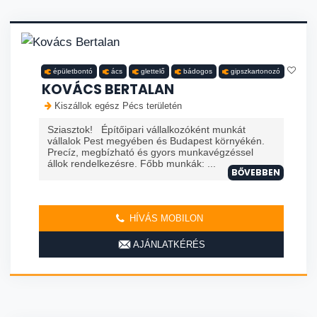
épületbontó
ács
glettelő
bádogos
gipszkartonozó
KOVÁCS BERTALAN
Kiszállok egész Pécs területén
Sziasztok! Építőipari vállalkozóként munkát
vállalok Pest megyében és Budapest környékén.
Precíz, megbízható és gyors munkavégzéssel
állok rendelkezésre. Főbb munkák: ...
BŐVEBBEN
HÍVÁS MOBILON
AJÁNLATKÉRÉS