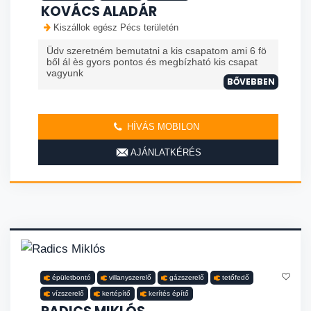
KOVÁCS ALADÁR
Kiszállok egész Pécs területén
Üdv szeretném bemutatni a kis csapatom ami 6 fö
ből ál ès gyors pontos és megbízható kis csapat
vagyunk
BŐVEBBEN
HÍVÁS MOBILON
AJÁNLATKÉRÉS
épületbontó
villanyszerelő
gázszerelő
tetőfedő
vízszerelő
kertépítő
kerítés építő