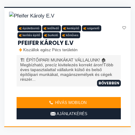
épületbontó
tetőfedő
kertépítő
szigetelő
kerítés építő
burkoló
kőműves
PFEIFER KÁROLY E.V
Kiszállok egész Pécs területén
🏗️ ÉPÍTŐIPARI MUNKÁKAT VÁLLALUNK! 🏠
Megbízható, precíz kivitelezés korrekt áron!Több
éves tapasztalattal vállalunk külső és belső
építőipari munkákat, magánszemélyek és cégek
részér...
BŐVEBBEN
HÍVÁS MOBILON
AJÁNLATKÉRÉS