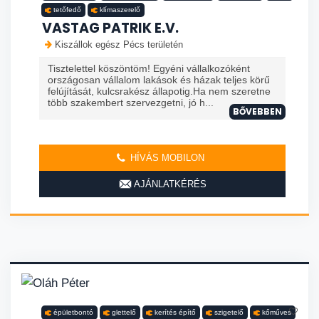
tetőfedő
klímaszerelő
VASTAG PATRIK E.V.
Kiszállok egész Pécs területén
Tisztelettel köszöntöm! Egyéni vállalkozóként
országosan vállalom lakások és házak teljes körű
felújítását, kulcsrakész állapotig.Ha nem szeretne
több szakembert szervezgetni, jó h...
BŐVEBBEN
HÍVÁS MOBILON
AJÁNLATKÉRÉS
épületbontó
glettelő
kerítés építő
szigetelő
kőműves