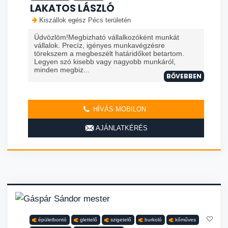
LAKATOS LÁSZLÓ
Kiszállok egész Pécs területén
Üdvözlöm!Megbizható vállalkozóként munkát
vállalok. Precíz, igényes munkavégzésre
törekszem a megbeszélt határidőket betartom.
Legyen szó kisebb vagy nagyobb munkáról,
minden megbiz...
BŐVEBBEN
HÍVÁS MOBILON
AJÁNLATKÉRÉS
épületbontó
glettelő
szigetelő
burkoló
kőműves