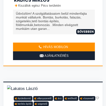
RADICS MIKLÓS
Kiszállok egész Pécs területén
Üdvözlöm! A szolgáltatásaiom belül mindenfajta
munkát vállalunk. Bontás, burkolás, falazás,
szigetelés,tető bontás építés,
földmunkák,betonozás. .Minden elvégzett
munkáim utan garan...
BŐVEBBEN
HÍVÁS MOBILON
AJÁNLATKÉRÉS
épületbontó
villanyszerelő
ács
tetőfedő
vízszerelő
kerítés építő
szigetelő