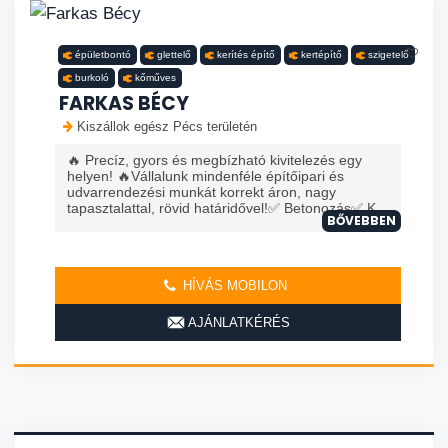
épületbontó
glettelő
kerítés építő
kertépítő
szigetelő
burkoló
kőműves
FARKAS BÉCY
Kiszállok egész Pécs területén
🔥 Precíz, gyors és megbízható kivitelezés egy
helyen! 🔥Vállalunk mindenféle építőipari és
udvarrendezési munkát korrekt áron, nagy
tapasztalattal, rövid határidővel!✅ Betonozás✅ K...
BŐVEBBEN
HÍVÁS MOBILON
AJÁNLATKÉRÉS