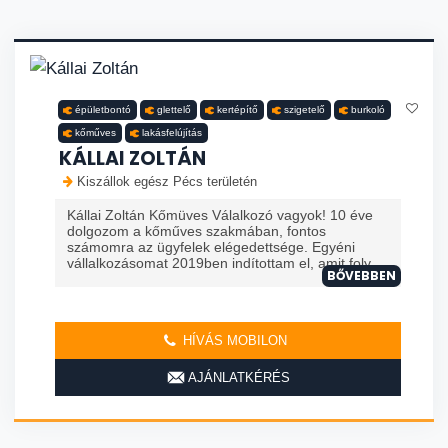
épületbontó
glettelő
kertépítő
szigetelő
burkoló
kőműves
lakásfelújítás
KÁLLAI ZOLTÁN
Kiszállok egész Pécs területén
Kállai Zoltán Kőmüves Válalkozó vagyok! 10 éve
dolgozom a kőműves szakmában, fontos
számomra az ügyfelek elégedettsége. Egyéni
vállalkozásomat 2019ben indítottam el, amit foly...
BŐVEBBEN
HÍVÁS MOBILON
AJÁNLATKÉRÉS