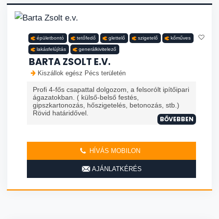
épületbontó
tetőfedő
glettelő
szigetelő
kőműves
lakásfelújítás
generálkivitelező
BARTA ZSOLT E.V.
Kiszállok egész Pécs területén
Profi 4-fős csapattal dolgozom, a felsorólt ipítőipari
ágazatokban. ( külső-belső festés,
gipszkartonozás, hőszigetelés, betonozás, stb.)
Rövid határidővel.
BŐVEBBEN
HÍVÁS MOBILON
AJÁNLATKÉRÉS