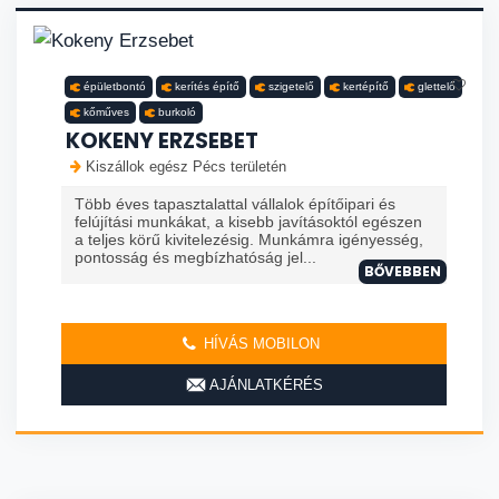
épületbontó
kerítés építő
szigetelő
kertépítő
glettelő
kőműves
burkoló
KOKENY ERZSEBET
Kiszállok egész Pécs területén
Több éves tapasztalattal vállalok építőipari és
felújítási munkákat, a kisebb javításoktól egészen
a teljes körű kivitelezésig. Munkámra igényesség,
pontosság és megbízhatóság jel...
BŐVEBBEN
HÍVÁS MOBILON
AJÁNLATKÉRÉS