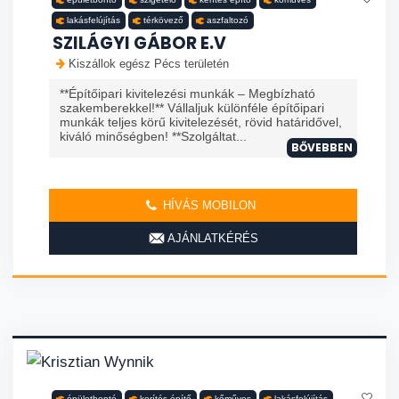
lakásfelújítás
térkövező
aszfaltozó
SZILÁGYI GÁBOR E.V
Kiszállok egész Pécs területén
**Építőipari kivitelezési munkák – Megbízható
szakemberekkel!** Vállaljuk különféle építőipari
munkák teljes körű kivitelezését, rövid határidővel,
kiváló minőségben! **Szolgáltat...
BŐVEBBEN
HÍVÁS MOBILON
AJÁNLATKÉRÉS
épületbontó
kerítés építő
kőműves
lakásfelújítás