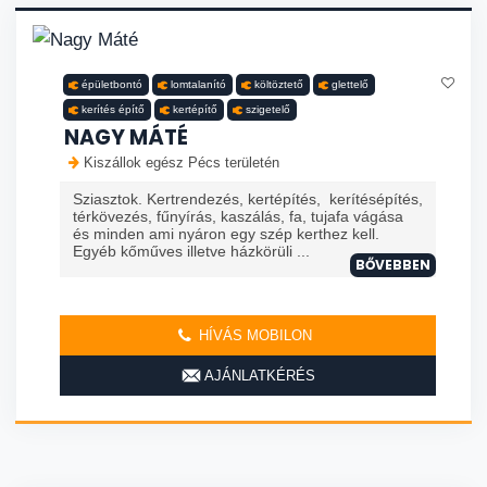
épületbontó
lomtalanító
költöztető
glettelő
kerítés építő
kertépítő
szigetelő
NAGY MÁTÉ
Kiszállok egész Pécs területén
Sziasztok. Kertrendezés, kertépítés, kerítésépítés,
térkövezés, fűnyírás, kaszálás, fa, tujafa vágása
és minden ami nyáron egy szép kerthez kell.
Egyéb kőműves illetve házkörüli ...
BŐVEBBEN
HÍVÁS MOBILON
AJÁNLATKÉRÉS