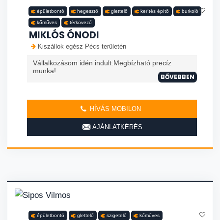
épületbontó
hegesztő
glettelő
kerítés építő
burkoló
kőműves
térkövező
MIKLÓS ÓNODI
Kiszállok egész Pécs területén
Vállalkozásom idén indult.Megbízható precíz
munka!
BŐVEBBEN
HÍVÁS MOBILON
AJÁNLATKÉRÉS
épületbontó
glettelő
szigetelő
kőműves