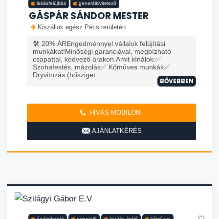
lakásfelújítás
generálkivitelező
GÁSPÁR SÁNDOR MESTER
Kiszállok egész Pécs területén
🛠️ 20% ÁREngedménnyel vállalok felújítási
munkákat!Minőségi garanciával, megbízható
csapattal, kedvező árakon.Amit kínálok:✅
Szobafestés, mázolás✅ Kőműves munkák✅
Dryvitozás (hősziget...
BŐVEBBEN
HÍVÁS MOBILON
AJÁNLATKÉRÉS
épületbontó
szigetelő
kerítés építő
kőműves