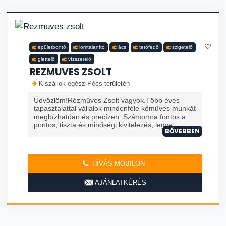
épületbontó
lomtalanító
ács
tetőfedő
szigetelő
glettelő
vízszerelő
REZMUVES ZSOLT
Kiszállok egész Pécs területén
Üdvözlöm!Rézműves Zsolt vagyok.Több éves
tapasztalattal vállalok mindenféle kőműves munkát
megbízhatóan és precízen. Számomra fontos a
pontos, tiszta és minőségi kivitelezés, legye...
BŐVEBBEN
HÍVÁS MOBILON
AJÁNLATKÉRÉS