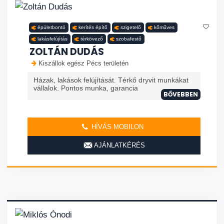
épületbontó
kerítés építő
szigetelő
kőműves
lakásfelújítás
térkövező
szobafestő
ZOLTÁN DUDÁS
Kiszállok egész Pécs területén
Házak, lakások felújítását. Térkő dryvit munkákat
vállalok. Pontos munka, garancia
BŐVEBBEN
HÍVÁS MOBILON
AJÁNLATKÉRÉS