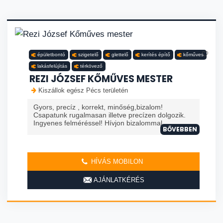
épületbontó
szigetelő
glettelő
kerítés építő
kőműves
lakásfelújítás
térkövező
REZI JÓZSEF KŐMŰVES MESTER
Kiszállok egész Pécs területén
Gyors, precíz , korrekt, minőség,bizalom!
Csapatunk rugalmasan illetve precízen dolgozik.
Ingyenes felméréssel! Hívjon bizalommal.
BŐVEBBEN
HÍVÁS MOBILON
AJÁNLATKÉRÉS