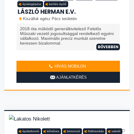
épületgépész
kerítés építő
LÁSZLÓ HERMAN E.V.
Kiszállok egész Pécs területén
2018 óta működő generálkivitelező Felelős
Műszaki vezető jogosultsággal rendelkező egyéni
vállalkozó. Maximális precíz munkát szeretne
keressen bizalommal.
BŐVEBBEN
HÍVÁS MOBILON
AJÁNLATKÉRÉS
épületbontó
kőműves
betonozó
földmunkás
vakoló