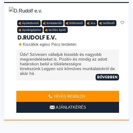
épületbontó
lomtalanító
költöztető
ács
tetőfedő
épületgépész
kerítés építő
D.RUDOLF E.V.
Kiszállok egész Pécs területén
Üdv! Szívesen vállaljuk kissebb és nagyobb
megrendeléseket is. Pozitív és mindig az adott
határokon belül a tökéletességre
törekszünk.Legyen szó kőműves munkálatokról de
akár há
BŐVEBBEN
HÍVÁS MOBILON
AJÁNLATKÉRÉS