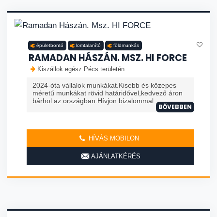
épületbontó
lomtalanító
földmunkás
RAMADAN HÁSZÁN. MSZ. HI FORCE
Kiszállok egész Pécs területén
2024-óta vállalok munkákat.Kisebb és közepes
méretű munkákat rövid határidővel,kedvező áron
bárhol az országban.Hívjon bizalommal
BŐVEBBEN
HÍVÁS MOBILON
AJÁNLATKÉRÉS