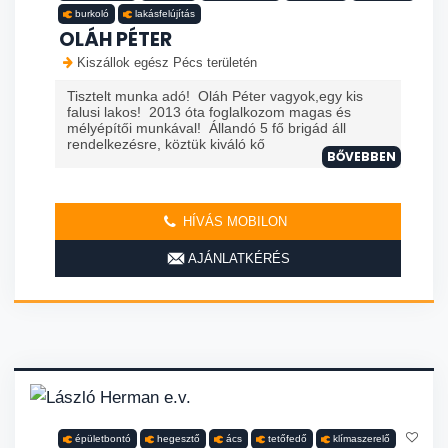
burkoló
lakásfelújítás
OLÁH PÉTER
Kiszállok egész Pécs területén
Tisztelt munka adó! Oláh Péter vagyok,egy kis
falusi lakos! 2013 óta foglalkozom magas és
mélyépítői munkával! Állandó 5 fő brigád áll
rendelkezésre, köztük kiváló kő
BŐVEBBEN
HÍVÁS MOBILON
AJÁNLATKÉRÉS
épületbontó
hegesztő
ács
tetőfedő
klímaszerelő