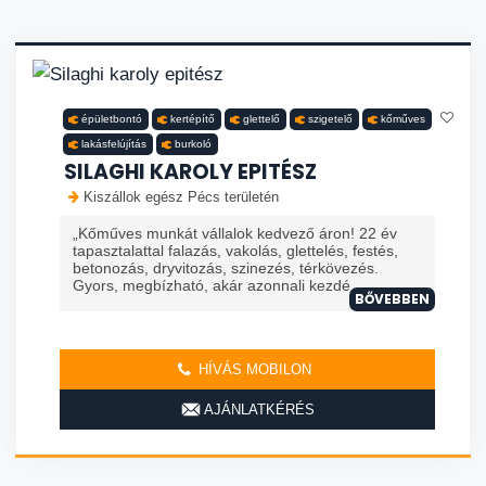
épületbontó
kertépítő
glettelő
szigetelő
kőműves
lakásfelújítás
burkoló
SILAGHI KAROLY EPITÉSZ
Kiszállok egész Pécs területén
„Kőműves munkát vállalok kedvező áron! 22 év
tapasztalattal falazás, vakolás, glettelés, festés,
betonozás, dryvitozás, szinezés, térkövezés.
Gyors, megbízható, akár azonnali kezdé
BŐVEBBEN
HÍVÁS MOBILON
AJÁNLATKÉRÉS