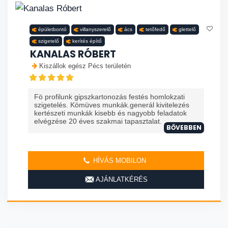
épületbontó
villanyszerelő
ács
tetőfedő
glettelő
szigetelő
kerítés építő
KANALAS RÓBERT
Kiszállok egész Pécs területén
Fö profilunk gipszkartonozás festés homlokzati
szigetelés. Kömüves munkák.generál kivitelezés
kertészeti munkák kisebb és nagyobb feladatok
elvégzése 20 éves szakmai tapasztalat. ...
BŐVEBBEN
HÍVÁS MOBILON
AJÁNLATKÉRÉS