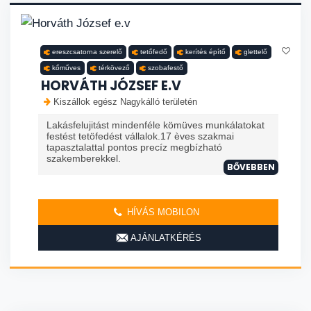
ereszcsatorna szerelő
tetőfedő
kerítés építő
glettelő
kőműves
térkövező
szobafestő
HORVÁTH JÓZSEF E.V
Kiszállok egész Nagykálló területén
Lakásfelujitást mindenféle kömüves munkálatokat
festést tetöfedést vállalok.17 èves szakmai
tapasztalattal pontos precíz megbízható
szakemberekkel.
BŐVEBBEN
HÍVÁS MOBILON
AJÁNLATKÉRÉS