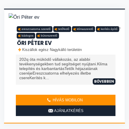
ereszcsatorna szerelő
tetőfedő
klímaszerelő
kerítés építő
bádogos
bútorszerelő
ŐRI PÉTER EV
Kiszállok egész Nagykálló területén
202q óta müködő vállakozás, az alabbi
tevékenységekben tud segítséget nyújtani.Klíma
telepítés és karbantartásTetők héjazatának
cseréjeEreszcsatorna elhelyezés illetbe
csereKerítés k...
BŐVEBBEN
HÍVÁS MOBILON
AJÁNLATKÉRÉS