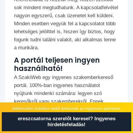
sok mindent megtudhatunk. A kapcsolatfelvétel
nagyon egyszerű, csak üzenetet kell küldeni.
Minden esetben vegyük fel a kapcsolatot több
lehetséges jelölttel is, hiszen így biztos, hogy
fogunk tudni találni valakit, aki alkalmas lenne
a munkára.
A portál teljesen ingyen
használható!
A SzakiWeb egy ingyenes szakemberkereső
portál. 100%-ban ingyenes használatot
nyújtunk mindenki számára: legyen szó
keresőkről vagy szakemberekről. Ennek
Jellemzően óránkon belül érkeznek az ingyenes ajánlatok.
köszönhetően a szakik és a megrendelők
könnyedén megtalálhatják egymást.
ereszcsatorna szerelőt keresel? Ingyenes
hirdetésfeladás!