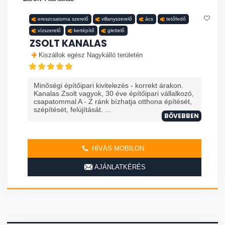
ereszcsatorna szerelő
villanyszerelő
ács
tetőfedő
vízszerelő
kertépítő
glettelő
ZSOLT KANALAS
Kiszállok egész Nagykálló területén
Minőségi építőipari kivitelezés - korrekt árakon.
Kanalas Zsolt vagyok, 30 éve építőipari vállalkozó,
csapatommal A - Z ránk bízhatja otthona építését,
szépítését, felújítását. ...
BŐVEBBEN
HÍVÁS MOBILON
AJÁNLATKÉRÉS