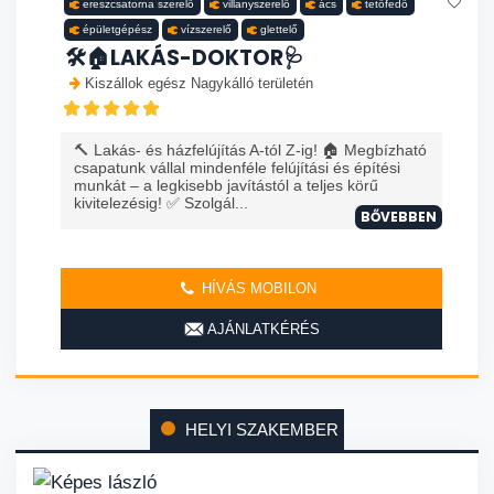
ereszcsatorna szerelő
villanyszerelő
ács
tetőfedő
épületgépész
vízszerelő
glettelő
🛠️🏠LAKÁS-DOKTOR🩺
Kiszállok egész Nagykálló területén
🔨 Lakás- és házfelújítás A-tól Z-ig! 🏠 Megbízható
csapatunk vállal mindenféle felújítási és építési
munkát – a legkisebb javítástól a teljes körű
kivitelezésig! ✅ Szolgál...
BŐVEBBEN
HÍVÁS MOBILON
AJÁNLATKÉRÉS
HELYI SZAKEMBER