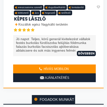
ereszcsatorna szerelő
duguláselhárító
lomtalanító
költöztető
ács
hegesztő
tetőfedő
KÉPES LÁSZLÓ
Kiszállok egész Nagykálló területén
Jó napot Teljes, körű generál kivitelezést vállalok
festés burkolás fürdőszoba felújítás földmunka
falazás burkolás facsiszolás ajtóberakása
ablakcsere és sok más ingyenes felmér...
BŐVEBBEN
HÍVÁS MOBILON
AJÁNLATKÉRÉS
FOGADOK MUNKÁT