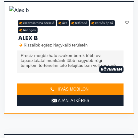
ereszcsatorna szerelő
ács
tetőfedő
kerítés építő
bádogos
ALEX B
Kiszállok egész Nagykálló területén
Precíz megbízható szakemberek több évi
tapasztalatal munkáink több nagyobb régi
templom történelmi tető felújítás ban volt részünk
BŐVEBBEN
HÍVÁS MOBILON
AJÁNLATKÉRÉS