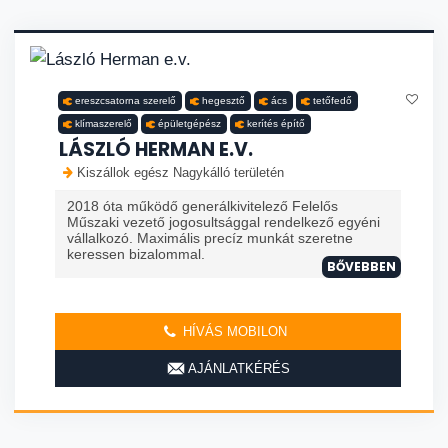
ereszcsatorna szerelő
hegesztő
ács
tetőfedő
klímaszerelő
épületgépész
kerítés építő
LÁSZLÓ HERMAN E.V.
Kiszállok egész Nagykálló területén
2018 óta működő generálkivitelező Felelős
Műszaki vezető jogosultsággal rendelkező egyéni
vállalkozó. Maximális precíz munkát szeretne
keressen bizalommal.
BŐVEBBEN
HÍVÁS MOBILON
AJÁNLATKÉRÉS