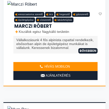
ereszcsatorna szerelő
ács
hegesztő
gázszerelő
épületgépész
vízszerelő
lakásfelújítás
MARCZI RÓBERT
Kiszállok egész Nagykálló területén
Vállalkozásunk 4 fős alpinista cspattal rendelkezik,
elsősorban alpin de épületgépész munkákat is
vállalunk. Keressenek bizalommal.
BŐVEBBEN
HÍVÁS MOBILON
AJÁNLATKÉRÉS