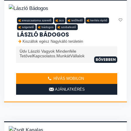
ereszcsatorna szerelő
ács
tetőfedő
kerítés építő
szigetelő
bádogos
szobafestő
LÁSZLÓ BÁDOGOS
Kiszállok egész Nagykálló területén
Üdv László Vagyok Mindenféle
TetővelKapcsolatos.MunkátVállalok
BŐVEBBEN
HÍVÁS MOBILON
AJÁNLATKÉRÉS