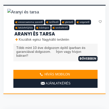
ereszcsatorna szerelő
tetőfedő
glettelő
szigetelő
lakásfelújítás
bádogos
szobafestő
ARANYI ÉS TARSA
Kiszállok egész Nagykálló területén
Több mint 10 éve dolgozom építő iparban és
garanciával dolgozom. Írjon vagy hívjon
bátran!!
BŐVEBBEN
HÍVÁS MOBILON
AJÁNLATKÉRÉS