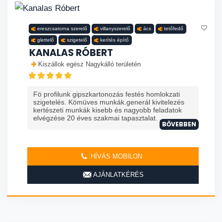
ereszcsatorna szerelő
villanyszerelő
ács
tetőfedő
glettelő
szigetelő
kerítés építő
KANALAS RÓBERT
Kiszállok egész Nagykálló területén
Fö profilunk gipszkartonozás festés homlokzati
szigetelés. Kömüves munkák.generál kivitelezés
kertészeti munkák kisebb és nagyobb feladatok
elvégzése 20 éves szakmai tapasztalat. ...
BŐVEBBEN
HÍVÁS MOBILON
AJÁNLATKÉRÉS