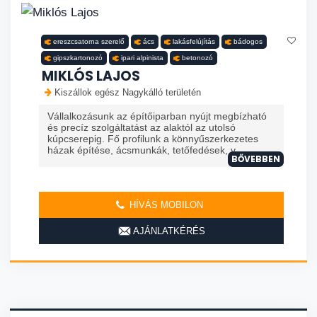
ereszcsatorna szerelő
ács
lakásfelújítás
bádogos
gipszkartonozó
ipari alpinista
betonozó
MIKLÓS LAJOS
Kiszállok egész Nagykálló területén
Vállalkozásunk az építőiparban nyújt megbízható
és precíz szolgáltatást az alaktól az utolsó
kúpcserepig. Fő profilunk a könnyűszerkezetes
házak építése, ácsmunkák, tetőfedések, v...
BŐVEBBEN
HÍVÁS MOBILON
AJÁNLATKÉRÉS