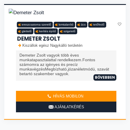
ereszcsatorna szerelő
lomtalanító
ács
tetőfedő
glettelő
kerítés építő
szigetelő
DEMETER ZSOLT
Kiszállok egész Nagykálló területén
Demeter Zsolt vagyok több èves
munkatapasztalattal rendelkezem.Fontos
számomra az igènyes ès precíz
munkavègzèsMegbízható,józanèletmódú, szavát
betartó szakember vagyok.
BŐVEBBEN
HÍVÁS MOBILON
AJÁNLATKÉRÉS