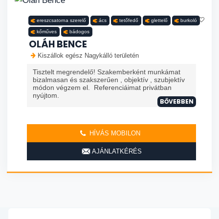
ereszcsatorna szerelő
ács
tetőfedő
glettelő
burkoló
kőműves
bádogos
OLÁH BENCE
Kiszállok egész Nagykálló területén
Tisztelt megrendelő! Szakemberként munkámat
bizalmasan és szakszerűen , objektív , szubjektív
módon végzem el. Referenciáimat privátban
nyújtom.
BŐVEBBEN
HÍVÁS MOBILON
AJÁNLATKÉRÉS