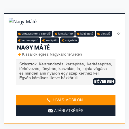
ereszcsatorna szerelő
lomtalanító
költöztető
glettelő
kerítés építő
kertépítő
szigetelő
NAGY MÁTÉ
Kiszállok egész Nagykálló területén
Sziasztok. Kertrendezés, kertépítés, kerítésépítés,
térkövezés, fűnyírás, kaszálás, fa, tujafa vágása
és minden ami nyáron egy szép kerthez kell.
Egyéb kőműves illetve házkörüli ...
BŐVEBBEN
HÍVÁS MOBILON
AJÁNLATKÉRÉS