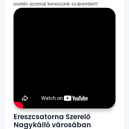
esetén azonnal keressünk szakembert!
Ereszcsatorna Szerelő
Nagykálló városában