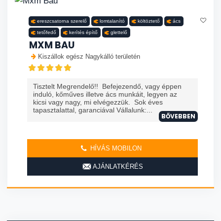
ereszcsatorna szerelő
lomtalanító
költöztető
ács
tetőfedő
kerítés építő
glettelő
MXM BAU
Kiszállok egész Nagykálló területén
Tisztelt Megrendelő!! Befejezendő, vagy éppen
induló, kőműves illetve ács munkáit, legyen az
kicsi vagy nagy, mi elvégezzük. Sok éves
tapasztalattal, garanciával Vállalunk:...
BŐVEBBEN
HÍVÁS MOBILON
AJÁNLATKÉRÉS