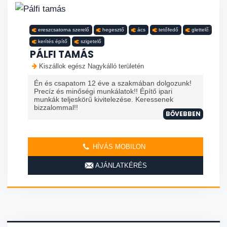
ereszcsatorna szerelő
hegesztő
ács
tetőfedő
glettelő
kerítés építő
szigetelő
PÁLFI TAMÁS
Kiszállok egész Nagykálló területén
Én és csapatom 12 éve a szakmában dolgozunk!
Precíz és minőségi munkálatok!! Építő ipari
munkák teljeskörű kivitelezése. Keressenek
bizzalommal!!
BŐVEBBEN
HÍVÁS MOBILON
AJÁNLATKÉRÉS