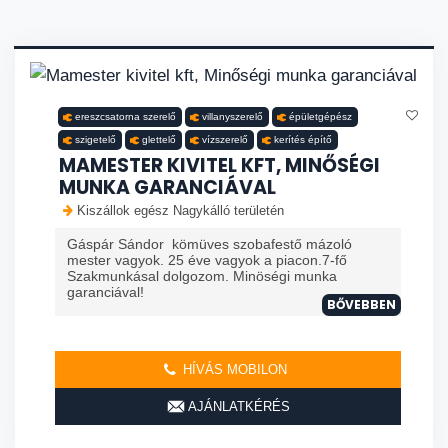
ereszcsatorna szerelő
villanyszerelő
épületgépész
szigetelő
glettelő
vízszerelő
kerítés építő
MAMESTER KIVITEL KFT, MINŐSÉGI
MUNKA GARANCIÁVAL
Kiszállok egész Nagykálló területén
Gáspár Sándor kömüves szobafestő mázoló
mester vagyok. 25 éve vagyok a piacon.7-fő
Szakmunkásal dolgozom. Minöségi munka
garanciával!
BŐVEBBEN
HÍVÁS MOBILON
AJÁNLATKÉRÉS