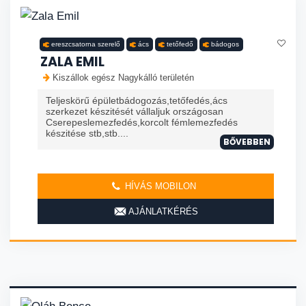
ereszcsatorna szerelő
ács
tetőfedő
bádogos
ZALA EMIL
Kiszállok egész Nagykálló területén
Teljeskörű épületbádogozás,tetőfedés,ács
szerkezet készitését vállaljuk országosan
Cserepeslemezfedés,korcolt fémlemezfedés
készitése stb,stb....
BŐVEBBEN
HÍVÁS MOBILON
AJÁNLATKÉRÉS