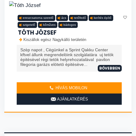
ereszcsatorna szerelő
ács
tetőfedő
kerítés építő
szigetelő
kőműves
bádogos
TÓTH JÓZSEF
Kiszállok egész Nagykálló területén
Szèp napot , Cègünkel a Sprint Qakku Center
kftvel állunk megrendelöink szolgàlatàra uj tetök
èpitèsèvel règi tetök helyrehozatalàval pavilon
filegoria garàzs elötetö èpitèsève...
BŐVEBBEN
HÍVÁS MOBILON
AJÁNLATKÉRÉS