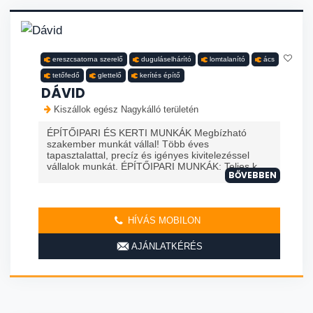
ereszcsatorna szerelő
duguláselhárító
lomtalanító
ács
tetőfedő
glettelő
kerítés építő
DÁVID
Kiszállok egész Nagykálló területén
ÉPÍTŐIPARI ÉS KERTI MUNKÁK Megbízható
szakember munkát vállal! Több éves
tapasztalattal, precíz és igényes kivitelezéssel
vállalok munkát. ÉPÍTŐIPARI MUNKÁK: Teljes k...
BŐVEBBEN
HÍVÁS MOBILON
AJÁNLATKÉRÉS