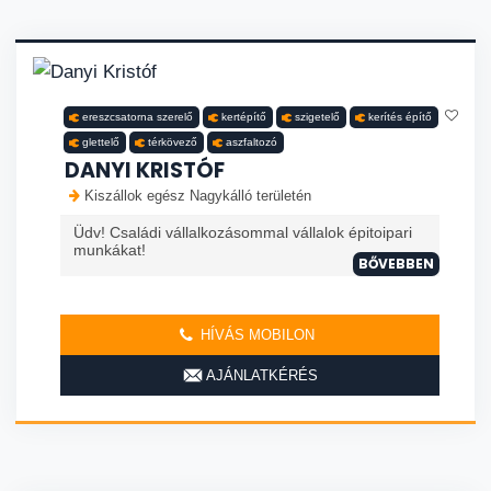
ereszcsatorna szerelő
kertépítő
szigetelő
kerítés építő
glettelő
térkövező
aszfaltozó
DANYI KRISTÓF
Kiszállok egész Nagykálló területén
Üdv! Családi vállalkozásommal vállalok épitoipari
munkákat!
BŐVEBBEN
HÍVÁS MOBILON
AJÁNLATKÉRÉS