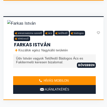
ereszcsatorna szerelő
ács
tetőfedő
bádogos
térkövező
FARKAS ISTVÁN
Kiszállok egész Nagykálló területén
Üdv István vagyok Tetőfedő Bádogos Ács es
Fakitermelö keresen bizalomal.
BŐVEBBEN
HÍVÁS MOBILON
AJÁNLATKÉRÉS