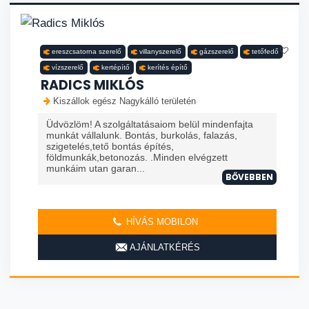
ereszcsatorna szerelő
villanyszerelő
gázszerelő
tetőfedő
vízszerelő
kertépítő
kerítés építő
RADICS MIKLÓS
Kiszállok egész Nagykálló területén
Üdvözlöm! A szolgáltatásaiom belül mindenfajta
munkát vállalunk. Bontás, burkolás, falazás,
szigetelés,tető bontás építés,
földmunkák,betonozás. .Minden elvégzett
munkáim utan garan...
BŐVEBBEN
HÍVÁS MOBILON
AJÁNLATKÉRÉS