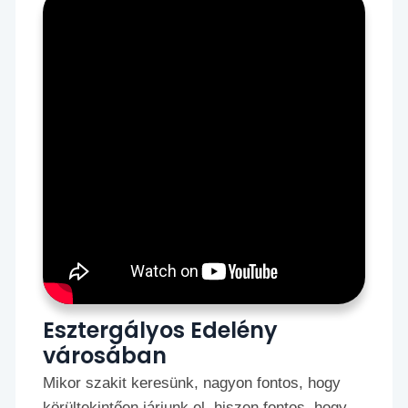
Esztergályos Edelény
városában
Mikor szakit keresünk, nagyon fontos, hogy
körültekintően járjunk el, hiszen fontos, hogy