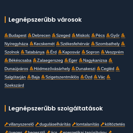
Legnépszerűbb városok
Budapest
Debrecen
Szeged
Miskolc
Pécs
Győr
Nyíregyháza
Kecskemét
Székesfehérvár
Szombathely
Szolnok
Tatabánya
Érd
Kaposvár
Sopron
Veszprém
Békéscsaba
Zalaegerszeg
Eger
Nagykanizsa
Dunaújváros
Hódmezővásárhely
Dunakeszi
Cegléd
Salgótarján
Baja
Szigetszentmiklós
Ózd
Vác
Szekszárd
Legnépszerűbb szolgáltatások
villanyszerelő
duguláselhárítás
lomtalanítás
költöztetés
üveges
hegesztő
ács
energetikai tanúsítvány