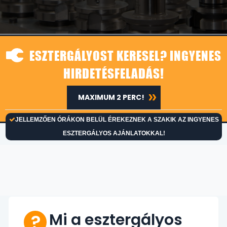
ESZTERGÁLYOST KERESEL? INGYENES
HIRDETÉSFELADÁS!
MAXIMUM 2 PERC!
JELLEMZŐEN ÓRÁKON BELÜL ÉREKEZNEK A SZAKIK AZ INGYENES
ESZTERGÁLYOS AJÁNLATOKKAL!
Mi a esztergályos