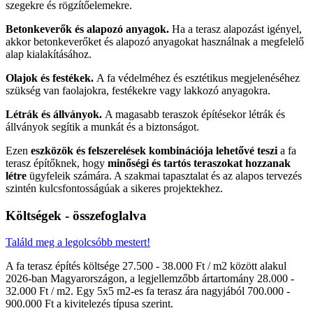
szegekre és rögzítőelemekre.
Betonkeverők és alapozó anyagok.
Ha a terasz alapozást igényel,
akkor betonkeverőket és alapozó anyagokat használnak a megfelelő
alap kialakításához.
Olajok és festékek.
A fa védelméhez és esztétikus megjelenéséhez
szükség van faolajokra, festékekre vagy lakkozó anyagokra.
Létrák és állványok.
A magasabb teraszok építésekor létrák és
állványok segítik a munkát és a biztonságot.
Ezen
eszközök és felszerelések kombinációja lehetővé teszi
a fa
terasz építőknek, hogy
minőségi és tartós teraszokat hozzanak
létre
ügyfeleik számára. A szakmai tapasztalat és az alapos tervezés
szintén kulcsfontosságúak a sikeres projektekhez.
Költségek - összefoglalva
Találd meg a legolcsóbb mestert!
A fa terasz építés költsége 27.500 - 38.000 Ft / m2 között alakul
2026-ban Magyarországon, a legjellemzőbb ártartomány 28.000 -
32.000 Ft / m2. Egy 5x5 m2-es fa terasz ára nagyjából 700.000 -
900.000 Ft a kivitelezés típusa szerint.