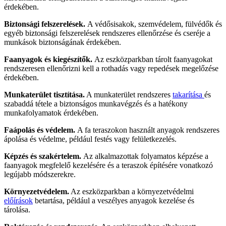
érdekében.
Biztonsági felszerelések.
A védősisakok, szemvédelem, fülvédők és
egyéb biztonsági felszerelések rendszeres ellenőrzése és cseréje a
munkások biztonságának érdekében.
Faanyagok és kiegészítők.
Az eszközparkban tárolt faanyagokat
rendszeresen ellenőrizni kell a rothadás vagy repedések megelőzése
érdekében.
Munkaterület tisztítása.
A munkaterület rendszeres
takarítása
és
szabaddá tétele a biztonságos munkavégzés és a hatékony
munkafolyamatok érdekében.
Faápolás és védelem.
A fa teraszokon használt anyagok rendszeres
ápolása és védelme, például festés vagy felületkezelés.
Képzés és szakértelem.
Az alkalmazottak folyamatos képzése a
faanyagok megfelelő kezelésére és a teraszok építésére vonatkozó
legújabb módszerekre.
Környezetvédelem.
Az eszközparkban a környezetvédelmi
előírások
betartása, például a veszélyes anyagok kezelése és
tárolása.