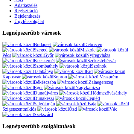
Adatkezelés
Regisztráció
Bejelentkezés
Ügyfélszolgálat
Legnépszerűbb városok
Budapest
Debrecen
Szeged
Miskolc
Pécs
Győr
Nyíregyháza
Kecskemét
Székesfehérvár
Szombathely
Szolnok
Tatabánya
Érd
Kaposvár
Sopron
Veszprém
Békéscsaba
Zalaegerszeg
Eger
Nagykanizsa
Dunaújváros
Hódmezővásárhely
Dunakeszi
Cegléd
Salgótarján
Baja
Szigetszentmiklós
Ózd
Vác
Szekszárd
Legnépszerűbb szolgáltatások