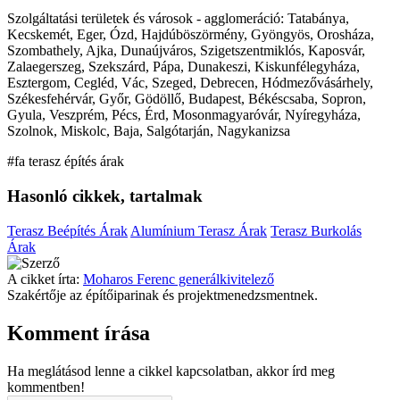
Szolgáltatási területek és városok - agglomeráció: Tatabánya,
Kecskemét, Eger, Ózd, Hajdúböszörmény, Gyöngyös, Orosháza,
Szombathely, Ajka, Dunaújváros, Szigetszentmiklós, Kaposvár,
Zalaegerszeg, Szekszárd, Pápa, Dunakeszi, Kiskunfélegyháza,
Esztergom, Cegléd, Vác, Szeged, Debrecen, Hódmezővásárhely,
Székesfehérvár, Győr, Gödöllő, Budapest, Békéscsaba, Sopron,
Gyula, Veszprém, Pécs, Érd, Mosonmagyaróvár, Nyíregyháza,
Szolnok, Miskolc, Baja, Salgótarján, Nagykanizsa
#fa terasz építés árak
Hasonló cikkek, tartalmak
Terasz Beépítés Árak
Alumínium Terasz Árak
Terasz Burkolás
Árak
A cikket írta:
Moharos Ferenc generálkivitelező
Szakértője az építőiparinak és projektmenedzsmentnek.
Komment írása
Ha meglátásod lenne a cikkel kapcsolatban, akkor írd meg
kommentben!