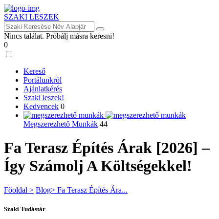
SZAKI LESZEK
Nincs találat. Próbálj másra keresni!
0
Kereső
Portálunkról
Ajánlatkérés
Szaki leszek!
Kedvencek
0
Megszerezhető Munkák
44
Fa Terasz Építés Árak [2026] –
Így Számolj A Költségekkel!
Főoldal >
Blog
> Fa Terasz Építés Ára...
Szaki Tudástár