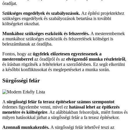
óradíjat.
Szükséges engedélyek és szabályozások.
Az építési projektekhez
szükséges engedélyek és szabályozások betartása is további
költségeket okozhat.
Munkához szükséges eszközök és felszerelés.
A mesterembernek
a munkához szükséges eszközök és felszerelések költségei is
beleszámítanak az óradíjba.
Fontos, hogy az
ügyfelek előzetesen egyeztessenek a
mesteremberrel
az óradíjról és az
elvégzendő munka részleteiről
,
és írásban rögzítsék a feltételeket a szerződésben. Ez segít elkerülni
a későbbi konfliktusokat és meglepetéseket a munka során.
Sürgősségi felár
A
sürgősségi felár fa terasz építésekor számos szempontot
érdemes figyelembe venni, mivel ez
hatással lehet az építkezés
menetére és költségeire
. Az alábbiakban felsoroljuk, miért fontos és
milyen hatásokkal járhat a sürgősségi felár a fa terasz építésekor.
Azonnali munkakezdés.
A sürgősségi felár lehetővé teszi az