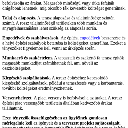
befolyásolja az árakat. Magasabb minőségű vagy ritka fafajták
drágábbak lehetnek, míg olcsóbb fák kevesebb költséget generálnak.
Talaj és alapozás.
A terasz alapozása és talajminősége szintén
számít. A rossz talajminőségű területeken több munkára és
anyagfelhasználásra lehet szükség az alapozás során.
Engedélyek és szabályozások.
Az építési
engedélyek
beszerzése és
a helyi építési szabályok betartása is költségeket generálhat. Ezeket a
tényezőket figyelembe kell venni az árképzés során.
Munkaerő és szakértelem.
A tapasztalt és szakértő fa terasz építők
magasabb munkadíjat számíthatnak fel, ami növeli az
összköltségeket.
Kiegészítő szolgáltatások.
A terasz építéséhez kapcsolódó
kiegészítő szolgáltatások, például a teraszfestés vagy a karbantartás,
további költségeket eredményezhetnek.
Versenyhelyzet.
A piaci verseny is befolyásolja az árakat. A terasz
építési piac versengőbb területein általában kedvezőbb árakat
találhatunk.
Ezen
tényezők összefüggésében az ügyfélnek gondosan
mérlegelnie kell
az igényeit és a
tervezett projekt sajátosságait,