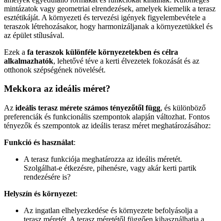
mintázatok vagy geometriai elrendezések, amelyek kiemelik a terasz
esztétikáját. A környezeti és tervezési igények figyelembevétele a
teraszok létrehozásakor, hogy harmonizáljanak a környezetükkel és
az épület stílusával.
Ezek a
fa teraszok különféle környezetekben és célra
alkalmazhatók
, lehetővé téve a kerti élvezetek fokozását és az
otthonok szépségének növelését.
Mekkora az ideális méret?
Az
ideális terasz mérete számos tényezőtől függ
, és különböző
preferenciák és funkcionális szempontok alapján változhat. Fontos
tényezők és szempontok az ideális terasz méret meghatározásához:
Funkció és használat
:
A terasz funkciója meghatározza az ideális méretét.
Szolgálhat-e étkezésre, pihenésre, vagy akár kerti partik
rendezésére is?
Helyszín és környezet
:
Az ingatlan elhelyezkedése és környezete befolyásolja a
terasz méretét. A terasz méretétől függően kihasználhatja a