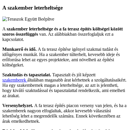
A szakember leterheltsége
A
szakember leterheltsége és a fa terasz építés költségei között
szoros összefüggés
van. Az alábbiakban összefoglaljuk ezt a
kapcsolatot.
Munkaerő és idő.
A fa terasz építése igényel szakmai tudást és
időigényes munkát. Ha a szakember túlterhelt, kevesebb ideje és
erőforrása lehet az egyes projektekre, ami növelheti az építési
költségeket.
Szaktudás és tapasztalat.
Tapasztalt és jól képzett
szakemberek
általában magasabb árat kérhetnek a szolgáltatásaikért.
Ha egy szakembernek magas a leterheltsége, az azt is jelentheti,
hogy kiváló szaktudással és tapasztalattal rendelkezik, ami emelheti
az árakat.
Versenyhelyzet.
A fa terasz építés piacon verseny van jelen, és ha a
szakemberek nagyon elfoglaltak, akkor kevesebb választási
lehetőség lehet a megrendelők számára. Ennek következtében az
árak emelkedhetnek.