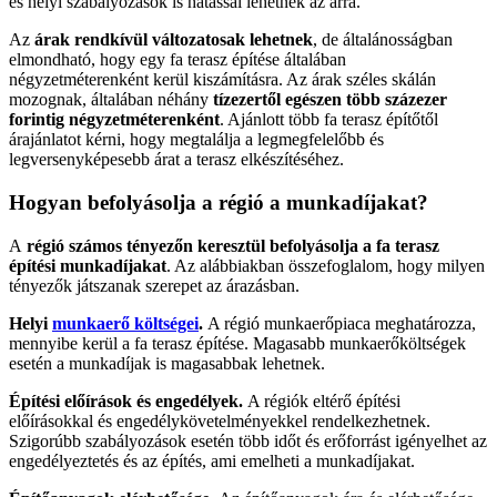
és helyi szabályozások is hatással lehetnek az árra.
Az
árak rendkívül változatosak lehetnek
, de általánosságban
elmondható, hogy egy fa terasz építése általában
négyzetméterenként kerül kiszámításra. Az árak széles skálán
mozognak, általában néhány
tízezertől egészen több százezer
forintig négyzetméterenként
. Ajánlott több fa terasz építőtől
árajánlatot kérni, hogy megtalálja a legmegfelelőbb és
legversenyképesebb árat a terasz elkészítéséhez.
Hogyan befolyásolja a régió a munkadíjakat?
A
régió számos tényezőn keresztül befolyásolja a fa terasz
építési munkadíjakat
. Az alábbiakban összefoglalom, hogy milyen
tényezők játszanak szerepet az árazásban.
Helyi
munkaerő költségei
.
A régió munkaerőpiaca meghatározza,
mennyibe kerül a fa terasz építése. Magasabb munkaerőköltségek
esetén a munkadíjak is magasabbak lehetnek.
Építési előírások és engedélyek.
A régiók eltérő építési
előírásokkal és engedélykövetelményekkel rendelkezhetnek.
Szigorúbb szabályozások esetén több időt és erőforrást igényelhet az
engedélyeztetés és az építés, ami emelheti a munkadíjakat.