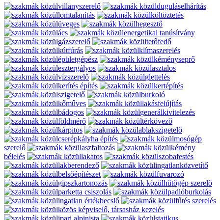
villanyszerelő
duguláselhárítás
lomtalanítás
költöztetés
üveges
hegesztő
ács
energetikai tanúsítvány
gázszerelő
tetőfedő
kútfúrás
klímaszerelés
épületgépész
kéményseprő
esztergályos
asztalos
vízszerelő
glettelés
kerítés építés
kertépítés
szigetelő
burkoló
kőműves
lakásfelújítás
bádogos
generálkivitelezés
földmérő
térkövező
kárpitos
ablakszigetelő
cserépkályha építés
mosógép
szerelő
aszfaltozás
kémény
bélelés
lakatos
szobafestés
lakberendező
ingatlanközvetítő
belsőépítészet
fuvarozó
gipszkartonozás
hűtőgép szerelő
parketta csiszolás
padlóburkolás
ingatlan értékbecslő
fűtés szerelés
közös képviselő, társasház kezelés
ipari alpinista
statikus