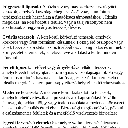
Függesztett típusok:
A házhoz vagy más szerkezethez rögzített
teraszok, amelyek látszólag lebegnek. Acél vagy alumínium
tartószerkezetek használata a függőleges támogatáshoz. . Ideális
megoldás, ha korlátozott a terület, vagy a talajviszonyok nem
alkalmasak a hagyományos terasz építésére.
Gyűrűs teraszok:
A kert körül körbefutó teraszok, amelyek
körkörös vagy ívelt formában készülnek. Földig érő oszlopok vagy
lábak használata a stabilitás biztosításához. . Hangulatos és intimebb
környezetet teremtenek, lehetővé téve a kilátást a kertre minden
irányból.
Fedett típusok:
Tetővel vagy árnyékolóval ellátott teraszok,
amelyek védelmet nyújtanak az időjárás viszontagságaitól. Fa vagy
fém tetőstruktúrák használata a tartósság és esztétikum érdekében. .
Ideális megoldás a kerti parti vagy étkező helyszínek létrehozásához.
Medence teraszok:
A medence körül kialakított fa teraszok,
amelyek lehetővé teszik a napozást és a kikapcsolódást. Vízálló
faanyagok, például tölgy vagy teak használata a medence környezeti
hatásainak ellenállás érdekében. Biztonsági megfontolások, például
a csúszásmentes felületek és a megfelelő vízelvezetés biztosítása.
Egyedi tervezésű elemek:
Személyre szabott tervezésű teraszok,
amelyek egyedülálló formákat és funkciókat kínálnak. Különleges