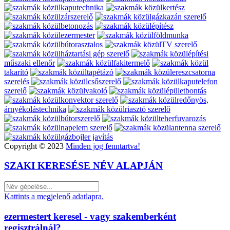
kaputechnika
kertész
zárszerelő
gázkazán szerelő
betonozás
építész
ezermester
földmunka
bútorasztalos
TV szerelő
háztartási gép szerelő
építési
műszaki ellenőr
fakitermelő
takarító
tapétázó
ereszcsatorna
szerelés
csőszerelő
kaputelefon
szerelő
vakoló
épületbontás
konvektor szerelő
redőnyös,
árnyékolástechnika
riasztó szerelő
bútorszerelő
teherfuvarozás
napelem szerelő
antenna szerelő
gázbojler javítás
Copyright © 2023
Minden jog fenntartva!
SZAKI KERESÉSE NÉV ALAPJÁN
Kattints a megjelenő adatlapra.
ezermestert keresel - vagy szakemberként
regisztrálnál?