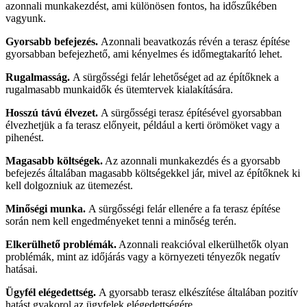
azonnali munkakezdést, ami különösen fontos, ha időszűkében
vagyunk.
Gyorsabb befejezés.
Azonnali beavatkozás révén a terasz építése
gyorsabban befejezhető, ami kényelmes és időmegtakarító lehet.
Rugalmasság.
A sürgősségi felár lehetőséget ad az építőknek a
rugalmasabb munkaidők és ütemtervek kialakítására.
Hosszú távú élvezet.
A sürgősségi terasz építésével gyorsabban
élvezhetjük a fa terasz előnyeit, például a kerti örömöket vagy a
pihenést.
Magasabb költségek.
Az azonnali munkakezdés és a gyorsabb
befejezés általában magasabb költségekkel jár, mivel az építőknek ki
kell dolgozniuk az ütemezést.
Minőségi munka.
A sürgősségi felár ellenére a fa terasz építése
során nem kell engedményeket tenni a minőség terén.
Elkerülhető problémák.
Azonnali reakcióval elkerülhetők olyan
problémák, mint az időjárás vagy a környezeti tényezők negatív
hatásai.
Ügyfél elégedettség.
A gyorsabb terasz elkészítése általában pozitív
hatást gyakorol az ügyfelek elégedettségére.