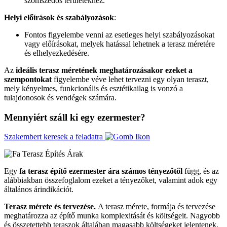
szomszédos területekhez.
Helyi előírások és szabályozások
:
Fontos figyelembe venni az esetleges helyi szabályozásokat
vagy előírásokat, melyek hatással lehetnek a terasz méretére
és elhelyezkedésére.
Az
ideális terasz méretének meghatározásakor ezeket a
szempontokat
figyelembe véve lehet tervezni egy olyan teraszt,
mely kényelmes, funkcionális és esztétikailag is vonzó a
tulajdonosok és vendégek számára.
Mennyiért száll ki egy ezermester?
Szakembert keresek a feladatra
Egy
fa terasz építő ezermester ára számos tényezőtől
függ, és az
alábbiakban összefoglalom ezeket a tényezőket, valamint adok egy
általános árindikációt.
Terasz mérete és tervezése.
A terasz mérete, formája és tervezése
meghatározza az építő munka komplexitását és költségeit. Nagyobb
és összetettebb teraszok általában magasabb költségeket jelentenek.