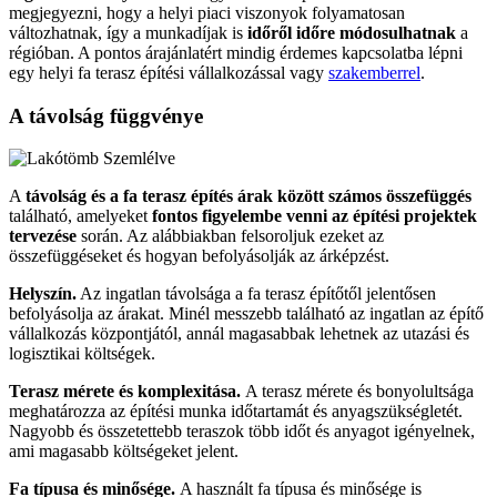
megjegyezni, hogy a helyi piaci viszonyok folyamatosan
változhatnak, így a munkadíjak is
időről időre módosulhatnak
a
régióban. A pontos árajánlatért mindig érdemes kapcsolatba lépni
egy helyi fa terasz építési vállalkozással vagy
szakemberrel
.
A távolság függvénye
A
távolság és a fa terasz építés árak között számos összefüggés
található, amelyeket
fontos figyelembe venni az építési projektek
tervezése
során. Az alábbiakban felsoroljuk ezeket az
összefüggéseket és hogyan befolyásolják az árképzést.
Helyszín.
Az ingatlan távolsága a fa terasz építőtől jelentősen
befolyásolja az árakat. Minél messzebb található az ingatlan az építő
vállalkozás központjától, annál magasabbak lehetnek az utazási és
logisztikai költségek.
Terasz mérete és komplexitása.
A terasz mérete és bonyolultsága
meghatározza az építési munka időtartamát és anyagszükségletét.
Nagyobb és összetettebb teraszok több időt és anyagot igényelnek,
ami magasabb költségeket jelent.
Fa típusa és minősége.
A használt fa típusa és minősége is