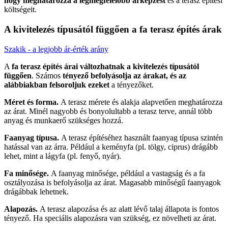
hogy meghatározza a legmegfelelőbb árképzést
és a terasz építési
költségeit.
A kivitelezés típusától függően a fa terasz építés árak
Szakik - a legjobb ár-érték arány
A
fa terasz építés árai változhatnak a kivitelezés típusától
függően
. Számos
tényező befolyásolja az árakat, és az
alábbiakban felsoroljuk ezeket
a tényezőket.
Méret és forma.
A terasz mérete és alakja alapvetően meghatározza
az árat. Minél nagyobb és bonyolultabb a terasz terve, annál több
anyag és munkaerő szükséges hozzá.
Faanyag típusa.
A terasz építéséhez használt faanyag típusa szintén
hatással van az árra. Például a keményfa (pl. tölgy, ciprus) drágább
lehet, mint a lágyfa (pl. fenyő, nyár).
Fa minősége.
A faanyag minősége, például a vastagság és a fa
osztályozása is befolyásolja az árat. Magasabb minőségű faanyagok
drágábbak lehetnek.
Alapozás.
A terasz alapozása és az alatt lévő talaj állapota is fontos
tényező. Ha speciális alapozásra van szükség, ez növelheti az árat.