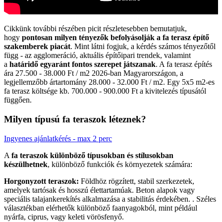
Cikkünk további részében picit részletesebben bemutatjuk,
hogy
pontosan milyen tényezők befolyásolják a fa terasz építő
szakemberek piacát
. Mint látni fogjuk, a kérdés számos tényezőtől
függ - az agglomeráció, aktuális építőipari trendek, valamint
a
határidő egyaránt fontos szerepet játszanak
. A fa terasz építés
ára 27.500 - 38.000 Ft / m2 2026-ban Magyarországon, a
legjellemzőbb ártartomány 28.000 - 32.000 Ft / m2. Egy 5x5 m2-es
fa terasz költsége kb. 700.000 - 900.000 Ft a kivitelezés típusától
függően.
Milyen típusú fa teraszok léteznek?
Ingyenes ajánlatkérés - max 2 perc
A
fa teraszok különböző típusokban és stílusokban
készülhetnek
, különböző funkciók és környezetek számára:
Horgonyzott teraszok:
Földhöz rögzített, stabil szerkezetek,
amelyek tartósak és hosszú élettartamúak. Beton alapok vagy
speciális talajankerekítés alkalmazása a stabilitás érdekében. . Széles
választékban elérhetők különböző faanyagokból, mint például
nyárfa, ciprus, vagy keleti vörösfenyő.