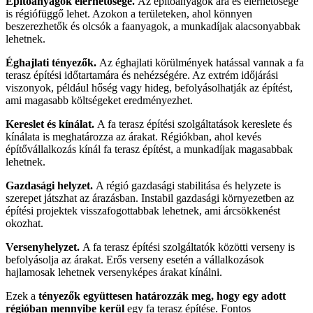
Építőanyagok elérhetősége.
Az építőanyagok ára és elérhetősége
is régiófüggő lehet. Azokon a területeken, ahol könnyen
beszerezhetők és olcsók a faanyagok, a munkadíjak alacsonyabbak
lehetnek.
Éghajlati tényezők.
Az éghajlati körülmények hatással vannak a fa
terasz építési időtartamára és nehézségére. Az extrém időjárási
viszonyok, például hőség vagy hideg, befolyásolhatják az építést,
ami magasabb költségeket eredményezhet.
Kereslet és kínálat.
A fa terasz építési szolgáltatások kereslete és
kínálata is meghatározza az árakat. Régiókban, ahol kevés
építővállalkozás kínál fa terasz építést, a munkadíjak magasabbak
lehetnek.
Gazdasági helyzet.
A régió gazdasági stabilitása és helyzete is
szerepet játszhat az árazásban. Instabil gazdasági környezetben az
építési projektek visszafogottabbak lehetnek, ami árcsökkenést
okozhat.
Versenyhelyzet.
A fa terasz építési szolgáltatók közötti verseny is
befolyásolja az árakat. Erős verseny esetén a vállalkozások
hajlamosak lehetnek versenyképes árakat kínálni.
Ezek a
tényezők együttesen határozzák meg, hogy egy adott
régióban mennyibe kerül
egy fa terasz építése. Fontos