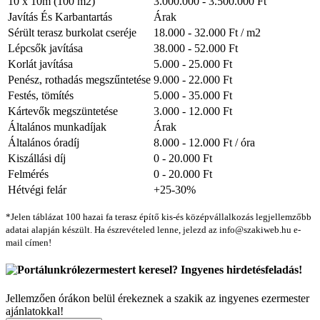
10 x 10m (100 m2)
3.000.000 - 3.500.000 Ft
Javítás És Karbantartás
Árak
Sérült terasz burkolat cseréje
18.000 - 32.000 Ft / m2
Lépcsők javítása
38.000 - 52.000 Ft
Korlát javítása
5.000 - 25.000 Ft
Penész, rothadás megszűntetése
9.000 - 22.000 Ft
Festés, tömítés
5.000 - 35.000 Ft
Kártevők megszüntetése
3.000 - 12.000 Ft
Általános munkadíjak
Árak
Általános óradíj
8.000 - 12.000 Ft / óra
Kiszállási díj
0 - 20.000 Ft
Felmérés
0 - 20.000 Ft
Hétvégi felár
+25-30%
*Jelen táblázat 100 hazai fa terasz építő kis-és középvállalkozás legjellemzőbb
adatai alapján készült. Ha észrevételed lenne, jelezd az info@szakiweb.hu e-
mail címen!
ezermestert keresel? Ingyenes hirdetésfeladás!
Jellemzően órákon belül érekeznek a szakik az ingyenes ezermester
ajánlatokkal!