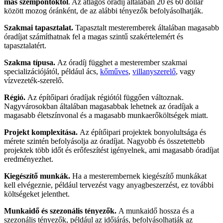
más szempontoktól
. Az átlagos óradíj általában 20 és 60 dollár
között mozog óránként, de az alábbi tényezők befolyásolhatják.
Szakmai tapasztalat.
Tapasztalt mesteremberek általában magasabb
óradíjat számíthatnak fel a magas szintű szakértelemért és
tapasztalatért.
Szakma típusa.
Az óradíj függhet a mesterember szakmai
specializációjától, például ács,
kőműves
,
villanyszerelő
, vagy
vízvezeték-szerelő.
Régió.
Az építőipari óradíjak régiótól függően változnak.
Nagyvárosokban általában magasabbak lehetnek az óradíjak a
magasabb életszínvonal és a magasabb munkaerőköltségek miatt.
Projekt komplexitása.
Az építőipari projektek bonyolultsága és
mérete szintén befolyásolja az óradíjat. Nagyobb és összetettebb
projektek több időt és erőfeszítést igényelnek, ami magasabb óradíjat
eredményezhet.
Kiegészítő munkák.
Ha a mesterembernek kiegészítő munkákat
kell elvégeznie, például tervezést vagy anyagbeszerzést, ez további
költségeket jelenthet.
Munkaidő és szezonális tényezők.
A munkaidő hossza és a
szezonális tényezők, például az időjárás, befolyásolhatják az