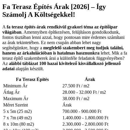
Fa Terasz Építés Árak [2026] – Így
Számolj A Költségekkel!
A
fa terasz építés árak rendkívül gyakori téma az építőipar
világában
. Amennyiben építkezésen, felújításon gondolkodunk,
fontos tisztában lenni azzal, hogy pontosan mire érdemes számítani
az árak tekintetében. Ez nem csupán abban lehet nagy
segítségünkre, hogy a
megfelelő szakembert meg tudjuk találni,
hanem az árkalulációban is hatalmas hasznunkra
lehet. Mik a fa
terasz építő szakemberek árai a különféle feladatok függvényében?
Az
alábbi táblázat 100 hazai kivitelező kisvállalkozó jellemző
adatai
alapján készült.
Fa Terasz Építés
Árak
Minimum Ár
27.500 Ft / m2
Átlag Ár
28.000 - 32.000 Ft / m2
Maximum Ár
38.000 Ft / m2
Méret Szerint
Árak
5 x 5m (25 m2)
700.000 - 900.000 Ft
7 x 7m (49 m2)
1.400.000 - 1.800.000 Ft
8 x 10m (80 m2)
2.300.000 - 2.800.000 Ft