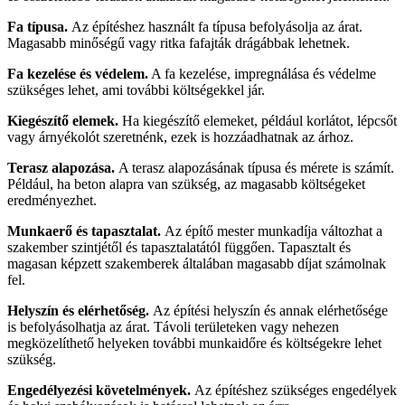
Fa típusa.
Az építéshez használt fa típusa befolyásolja az árat.
Magasabb minőségű vagy ritka fafajták drágábbak lehetnek.
Fa kezelése és védelem.
A fa kezelése, impregnálása és védelme
szükséges lehet, ami további költségekkel jár.
Kiegészítő elemek.
Ha kiegészítő elemeket, például korlátot, lépcsőt
vagy árnyékolót szeretnénk, ezek is hozzáadhatnak az árhoz.
Terasz alapozása.
A terasz alapozásának típusa és mérete is számít.
Például, ha beton alapra van szükség, az magasabb költségeket
eredményezhet.
Munkaerő és tapasztalat.
Az építő mester munkadíja változhat a
szakember szintjétől és tapasztalatától függően. Tapasztalt és
magasan képzett szakemberek általában magasabb díjat számolnak
fel.
Helyszín és elérhetőség.
Az építési helyszín és annak elérhetősége
is befolyásolhatja az árat. Távoli területeken vagy nehezen
megközelíthető helyeken további munkaidőre és költségekre lehet
szükség.
Engedélyezési követelmények.
Az építéshez szükséges engedélyek