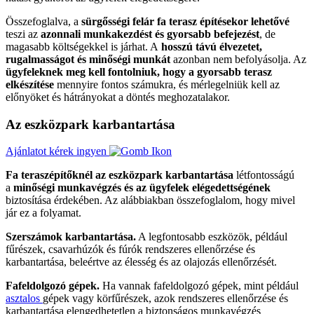
Összefoglalva, a
sürgősségi felár fa terasz építésekor lehetővé
teszi az
azonnali munkakezdést és gyorsabb befejezést
, de
magasabb költségekkel is járhat. A
hosszú távú élvezetet,
rugalmasságot és minőségi munkát
azonban nem befolyásolja. Az
ügyfeleknek meg kell fontolniuk, hogy a gyorsabb terasz
elkészítése
mennyire fontos számukra, és mérlegelniük kell az
előnyöket és hátrányokat a döntés meghozatalakor.
Az eszközpark karbantartása
Ajánlatot kérek ingyen
Fa teraszépítőknél az eszközpark karbantartása
létfontosságú
a
minőségi munkavégzés és az ügyfelek elégedettségének
biztosítása érdekében. Az alábbiakban összefoglalom, hogy mivel
jár ez a folyamat.
Szerszámok karbantartása.
A legfontosabb eszközök, például
fűrészek, csavarhúzók és fúrók rendszeres ellenőrzése és
karbantartása, beleértve az élesség és az olajozás ellenőrzését.
Fafeldolgozó gépek.
Ha vannak fafeldolgozó gépek, mint például
asztalos
gépek vagy körfűrészek, azok rendszeres ellenőrzése és
karbantartása elengedhetetlen a biztonságos munkavégzés