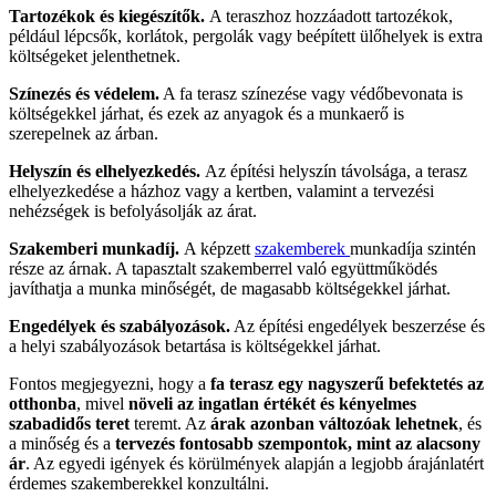
Tartozékok és kiegészítők.
A teraszhoz hozzáadott tartozékok,
például lépcsők, korlátok, pergolák vagy beépített ülőhelyek is extra
költségeket jelenthetnek.
Színezés és védelem.
A fa terasz színezése vagy védőbevonata is
költségekkel járhat, és ezek az anyagok és a munkaerő is
szerepelnek az árban.
Helyszín és elhelyezkedés.
Az építési helyszín távolsága, a terasz
elhelyezkedése a házhoz vagy a kertben, valamint a tervezési
nehézségek is befolyásolják az árat.
Szakemberi munkadíj.
A képzett
szakemberek
munkadíja szintén
része az árnak. A tapasztalt szakemberrel való együttműködés
javíthatja a munka minőségét, de magasabb költségekkel járhat.
Engedélyek és szabályozások.
Az építési engedélyek beszerzése és
a helyi szabályozások betartása is költségekkel járhat.
Fontos megjegyezni, hogy a
fa terasz egy nagyszerű befektetés az
otthonba
, mivel
növeli az ingatlan értékét és kényelmes
szabadidős teret
teremt. Az
árak azonban változóak lehetnek
, és
a minőség és a
tervezés fontosabb szempontok, mint az alacsony
ár
. Az egyedi igények és körülmények alapján a legjobb árajánlatért
érdemes szakemberekkel konzultálni.