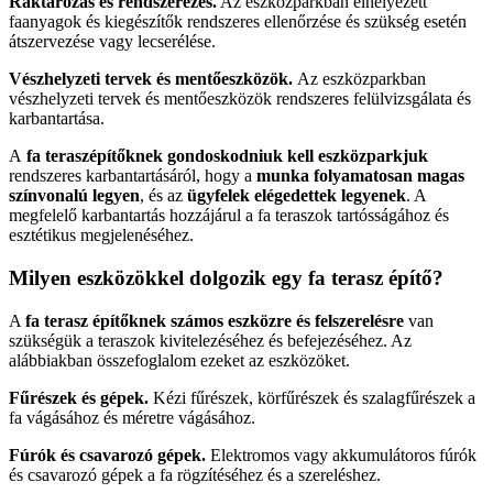
Raktározás és rendszerezés.
Az eszközparkban elhelyezett
faanyagok és kiegészítők rendszeres ellenőrzése és szükség esetén
átszervezése vagy lecserélése.
Vészhelyzeti tervek és mentőeszközök.
Az eszközparkban
vészhelyzeti tervek és mentőeszközök rendszeres felülvizsgálata és
karbantartása.
A
fa teraszépítőknek gondoskodniuk kell eszközparkjuk
rendszeres karbantartásáról, hogy a
munka folyamatosan magas
színvonalú legyen
, és az
ügyfelek elégedettek legyenek
. A
megfelelő karbantartás hozzájárul a fa teraszok tartósságához és
esztétikus megjelenéséhez.
Milyen eszközökkel dolgozik egy fa terasz építő?
A
fa terasz építőknek számos eszközre és felszerelésre
van
szükségük a teraszok kivitelezéséhez és befejezéséhez. Az
alábbiakban összefoglalom ezeket az eszközöket.
Fűrészek és gépek.
Kézi fűrészek, körfűrészek és szalagfűrészek a
fa vágásához és méretre vágásához.
Fúrók és csavarozó gépek.
Elektromos vagy akkumulátoros fúrók
és csavarozó gépek a fa rögzítéséhez és a szereléshez.