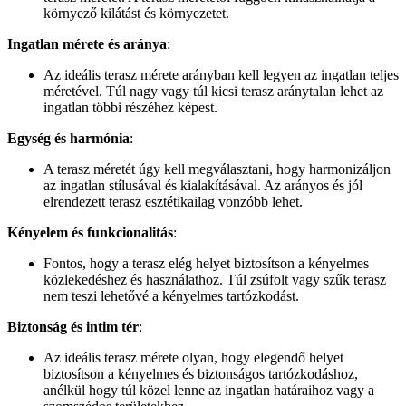
környező kilátást és környezetet.
Ingatlan mérete és aránya
:
Az ideális terasz mérete arányban kell legyen az ingatlan teljes
méretével. Túl nagy vagy túl kicsi terasz aránytalan lehet az
ingatlan többi részéhez képest.
Egység és harmónia
:
A terasz méretét úgy kell megválasztani, hogy harmonizáljon
az ingatlan stílusával és kialakításával. Az arányos és jól
elrendezett terasz esztétikailag vonzóbb lehet.
Kényelem és funkcionalitás
:
Fontos, hogy a terasz elég helyet biztosítson a kényelmes
közlekedéshez és használathoz. Túl zsúfolt vagy szűk terasz
nem teszi lehetővé a kényelmes tartózkodást.
Biztonság és intim tér
:
Az ideális terasz mérete olyan, hogy elegendő helyet
biztosítson a kényelmes és biztonságos tartózkodáshoz,
anélkül hogy túl közel lenne az ingatlan határaihoz vagy a