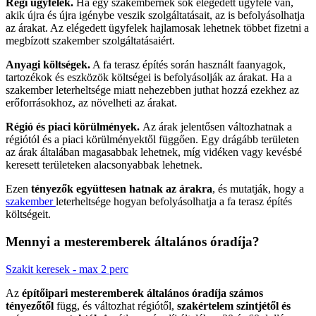
Régi ügyfelek.
Ha egy szakembernek sok elégedett ügyfele van,
akik újra és újra igénybe veszik szolgáltatásait, az is befolyásolhatja
az árakat. Az elégedett ügyfelek hajlamosak lehetnek többet fizetni a
megbízott szakember szolgáltatásaiért.
Anyagi költségek.
A fa terasz építés során használt faanyagok,
tartozékok és eszközök költségei is befolyásolják az árakat. Ha a
szakember leterheltsége miatt nehezebben juthat hozzá ezekhez az
erőforrásokhoz, az növelheti az árakat.
Régió és piaci körülmények.
Az árak jelentősen változhatnak a
régiótól és a piaci körülményektől függően. Egy drágább területen
az árak általában magasabbak lehetnek, míg vidéken vagy kevésbé
keresett területeken alacsonyabbak lehetnek.
Ezen
tényezők együttesen hatnak az árakra
, és mutatják, hogy a
szakember
leterheltsége hogyan befolyásolhatja a fa terasz építés
költségeit.
Mennyi a mesteremberek általános óradíja?
Szakit keresek - max 2 perc
Az
építőipari mesteremberek általános óradíja számos
tényezőtől
függ, és változhat régiótől,
szakértelem szintjétől és