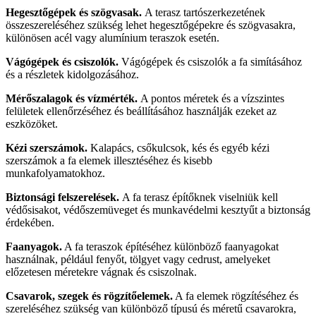
Hegesztőgépek és szögvasak.
A terasz tartószerkezetének
összeszereléséhez szükség lehet hegesztőgépekre és szögvasakra,
különösen acél vagy alumínium teraszok esetén.
Vágógépek és csiszolók.
Vágógépek és csiszolók a fa simításához
és a részletek kidolgozásához.
Mérőszalagok és vízmérték.
A pontos méretek és a vízszintes
felületek ellenőrzéséhez és beállításához használják ezeket az
eszközöket.
Kézi szerszámok.
Kalapács, csőkulcsok, kés és egyéb kézi
szerszámok a fa elemek illesztéséhez és kisebb
munkafolyamatokhoz.
Biztonsági felszerelések.
A fa terasz építőknek viselniük kell
védősisakot, védőszemüveget és munkavédelmi kesztyűt a biztonság
érdekében.
Faanyagok.
A fa teraszok építéséhez különböző faanyagokat
használnak, például fenyőt, tölgyet vagy cedrust, amelyeket
előzetesen méretekre vágnak és csiszolnak.
Csavarok, szegek és rögzítőelemek.
A fa elemek rögzítéséhez és
szereléséhez szükség van különböző típusú és méretű csavarokra,