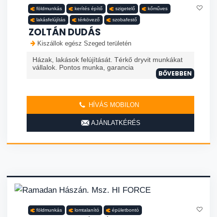
földmunkás
kerítés építő
szigetelő
kőműves
lakásfelújítás
térkövező
szobafestő
ZOLTÁN DUDÁS
Kiszállok egész Szeged területén
Házak, lakások felújítását. Térkő dryvit munkákat
vállalok. Pontos munka, garancia
BŐVEBBEN
HÍVÁS MOBILON
AJÁNLATKÉRÉS
földmunkás
lomtalanító
épületbontó