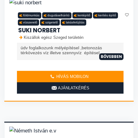
földmunkás
duguláselhárító
kertépítő
kerítés építő
vízszerelő
szigetelő
lakásfelújítás
SUKI NORBERT
Kiszállok egész Szeged területén
üdv foglalkozunk mélyépítésel ,betonozás
térkövezés víz illetve szennyvíz építésel
BŐVEBBEN
HÍVÁS MOBILON
AJÁNLATKÉRÉS