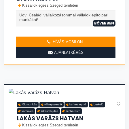
Kiszállok egész Szeged területén
Üdv! Családi vállalkozásommal vállalok épitoipari
munkákat!
BŐVEBBEN
HÍVÁS MOBILON
AJÁNLATKÉRÉS
földmunkás
villanyszerelő
kerítés építő
burkoló
kőműves
lakásfelújítás
szobafestő
LAKÁS VARÁZS HATVAN
Kiszállok egész Szeged területén