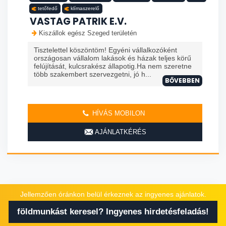
tetőfedő
klímaszerelő
VASTAG PATRIK E.V.
Kiszállok egész Szeged területén
Tisztelettel köszöntöm! Egyéni vállalkozóként
országosan vállalom lakások és házak teljes körű
felújítását, kulcsrakész állapotig.Ha nem szeretne
több szakembert szervezgetni, jó h...
BŐVEBBEN
HÍVÁS MOBILON
AJÁNLATKÉRÉS
Jellemzően óránkon belül érkeznek az ingyenes ajánlatok.
földmunkást keresel? Ingyenes hirdetésfeladás!
földmunkás
tetőfedő
kertépítő
szigetelő
glettelő