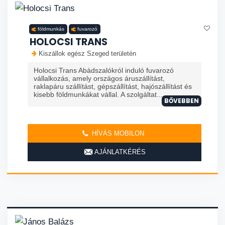
földmunkás
fuvarozó
HOLOCSI TRANS
Kiszállok egész Szeged területén
Holocsi Trans Abádszalókról induló fuvarozó
vállalkozás, amely országos áruszállítást,
raklapáru szállítást, gépszállítást, hajószállítást és
kisebb földmunkákat vállal. A szolgáltat...
BŐVEBBEN
HÍVÁS MOBILON
AJÁNLATKÉRÉS