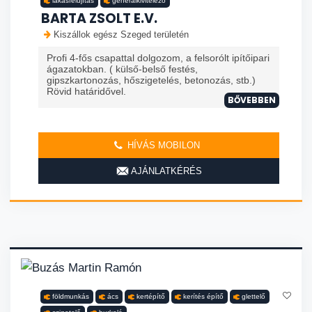
lakásfelújítás
generálkivitelező
BARTA ZSOLT E.V.
Kiszállok egész Szeged területén
Profi 4-fős csapattal dolgozom, a felsorólt ipítőipari
ágazatokban. ( külső-belső festés,
gipszkartonozás, hőszigetelés, betonozás, stb.)
Rövid határidővel.
BŐVEBBEN
HÍVÁS MOBILON
AJÁNLATKÉRÉS
földmunkás
ács
kertépítő
kerítés építő
glettelő