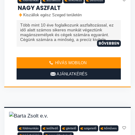
földmunkás
aszfaltozó
térkövező
betonozó
NAGY ASZFALT
Kiszállok egész Szeged területén
Több mint 10 éve foglalkozunk aszfaltozással, ez
idő alatt számos sikeres munkát végeztünk
magánszemélyek és cégek számára egyaránt.
Cégünk számára a minőség, a precíz kivitele...
BŐVEBBEN
HÍVÁS MOBILON
AJÁNLATKÉRÉS
földmunkás
tetőfedő
glettelő
szigetelő
kőműves