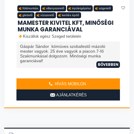
földmunkás
villanyszerelő
épületgépész
szigetelő
glettelő
vízszerelő
kerítés építő
MAMESTER KIVITEL KFT, MINŐSÉGI
MUNKA GARANCIÁVAL
Kiszállok egész Szeged területén
Gáspár Sándor kömüves szobafestő mázoló
mester vagyok. 25 éve vagyok a piacon.7-fő
Szakmunkásal dolgozom. Minöségi munka
garanciával!
BŐVEBBEN
HÍVÁS MOBILON
AJÁNLATKÉRÉS