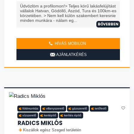
Üdvözlöm a profilomon!> Teljes körű lakásfelújítást
vállalok Hatvan, Gödöllő, Aszód, Tura és 100km-es
körzetében. > Nem kell külön szakembert keresnie
minden munkára - nálam eg...
BŐVEBBEN
HÍVÁS MOBILON
AJÁNLATKÉRÉS
földmunkás
villanyszerelő
gázszerelő
tetőfedő
vízszerelő
kertépítő
kerítés építő
RADICS MIKLÓS
Kiszállok egész Szeged területén