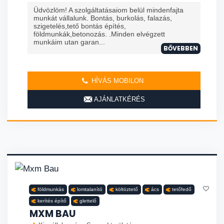
Üdvözlöm! A szolgáltatásaiom belül mindenfajta
munkát vállalunk. Bontás, burkolás, falazás,
szigetelés,tető bontás építés,
földmunkák,betonozás. .Minden elvégzett
munkáim utan garan...
BŐVEBBEN
HÍVÁS MOBILON
AJÁNLATKÉRÉS
földmunkás
lomtalanító
költöztető
ács
tetőfedő
kerítés építő
glettelő
MXM BAU