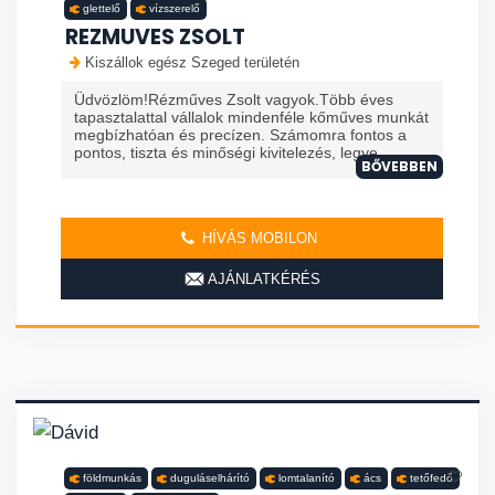
glettelő
vízszerelő
REZMUVES ZSOLT
Kiszállok egész Szeged területén
Üdvözlöm!Rézműves Zsolt vagyok.Több éves
tapasztalattal vállalok mindenféle kőműves munkát
megbízhatóan és precízen. Számomra fontos a
pontos, tiszta és minőségi kivitelezés, legye...
BŐVEBBEN
HÍVÁS MOBILON
AJÁNLATKÉRÉS
földmunkás
duguláselhárító
lomtalanító
ács
tetőfedő