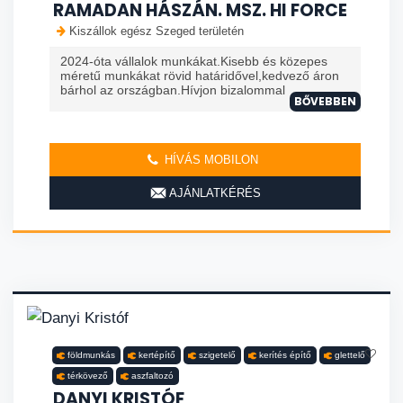
RAMADAN HÁSZÁN. MSZ. HI FORCE
Kiszállok egész Szeged területén
2024-óta vállalok munkákat.Kisebb és közepes
méretű munkákat rövid határidővel,kedvező áron
bárhol az országban.Hívjon bizalommal
BŐVEBBEN
HÍVÁS MOBILON
AJÁNLATKÉRÉS
földmunkás
kertépítő
szigetelő
kerítés építő
glettelő
térkövező
aszfaltozó
DANYI KRISTÓF