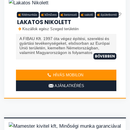
földmunkás
kőműves
betonozó
vakoló
épületbontó
LAKATOS NIKOLETT
Kiszállok egész Szeged területén
A FIBAU Kft. 1997 óta végez építési, szerelési és
gyártási tevékenységeket, elsősorban az Európai
Unió területén, kiemelten Németországban,
valamint Magyarországon is folyamatos ...
BŐVEBBEN
HÍVÁS MOBILON
AJÁNLATKÉRÉS