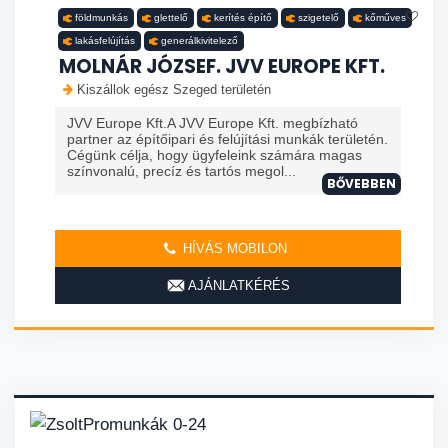
földmunkás
glettelő
kerítés építő
szigetelő
kőműves
lakásfelújítás
generálkivitelező
MOLNÁR JÓZSEF. JVV EUROPE KFT.
Kiszállok egész Szeged területén
JVV Europe Kft.A JVV Europe Kft. megbízható
partner az építőipari és felújítási munkák területén.
Cégünk célja, hogy ügyfeleink számára magas
színvonalú, precíz és tartós megol...
BŐVEBBEN
HÍVÁS MOBILON
AJÁNLATKÉRÉS