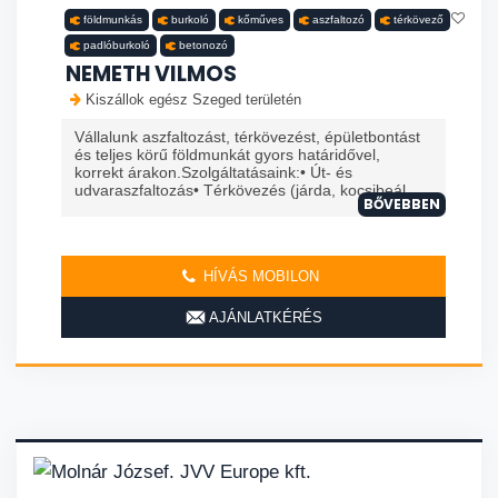
földmunkás
burkoló
kőműves
aszfaltozó
térkövező
padlóburkoló
betonozó
NEMETH VILMOS
Kiszállok egész Szeged területén
Vállalunk aszfaltozást, térkövezést, épületbontást
és teljes körű földmunkát gyors határidővel,
korrekt árakon.Szolgáltatásaink:• Út- és
udvaraszfaltozás• Térkövezés (járda, kocsibeál...
BŐVEBBEN
HÍVÁS MOBILON
AJÁNLATKÉRÉS