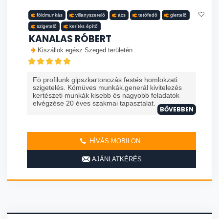
földmunkás
villanyszerelő
ács
tetőfedő
glettelő
szigetelő
kerítés építő
KANALAS RÓBERT
Kiszállok egész Szeged területén
Fö profilunk gipszkartonozás festés homlokzati
szigetelés. Kömüves munkák.generál kivitelezés
kertészeti munkák kisebb és nagyobb feladatok
elvégzése 20 éves szakmai tapasztalat. ...
BŐVEBBEN
HÍVÁS MOBILON
AJÁNLATKÉRÉS