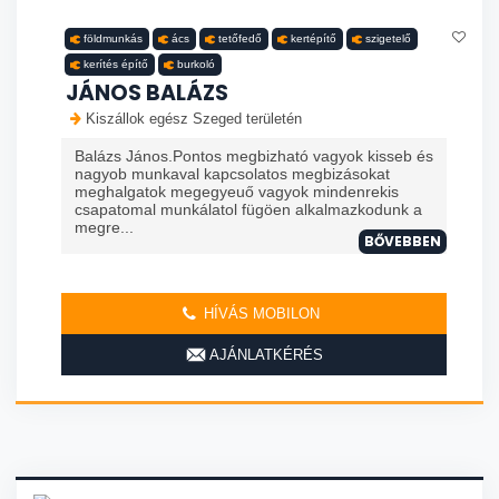
földmunkás
ács
tetőfedő
kertépítő
szigetelő
kerítés építő
burkoló
JÁNOS BALÁZS
Kiszállok egész Szeged területén
Balázs János.Pontos megbizható vagyok kisseb és
nagyob munkaval kapcsolatos megbizásokat
meghalgatok megegyeuő vagyok mindenrekis
csapatomal munkálatol fügöen alkalmazkodunk a
megre...
BŐVEBBEN
HÍVÁS MOBILON
AJÁNLATKÉRÉS