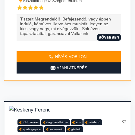
Kiszállok egész Szeged területén
Tisztelt Megrendelő!! Befejezendő, vagy éppen
induló, kőműves illetve ács munkáit, legyen az
kicsi vagy nagy, mi elvégezzük. Sok éves
tapasztalattal, garanciával Vállalunk:...
BŐVEBBEN
HÍVÁS MOBILON
AJÁNLATKÉRÉS
földmunkás
duguláselhárító
ács
tetőfedő
épületgépész
vízszerelő
glettelő