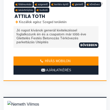
földmunkás
szigetelő
kerítés építő
glettelő
kőműves
lakásfelújítás
burkoló
ATTILA TOTH
Kiszállok egész Szeged területén
Jó napot kívánok generál kivitelezéssel
foglalkozunk én és a csapatom már több éve
Glettelés Festés Betonozás Térkövezés
parkettázás Utépités
BŐVEBBEN
HÍVÁS MOBILON
AJÁNLATKÉRÉS