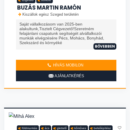
szigetelő
burkoló
BUZÁS MARTIN RAMÓN
Kiszállok egész Szeged területén
Saját vállalkozásom van 2025-ben
alakultunk,Tisztelt Cégvezető!Szeretném
felajánlani csapatunk segítségét alvállalkozói
munkák elvégzésére Pécs, Mohács, Bonyhád,
Szekszárd és környéké
BŐVEBBEN
HÍVÁS MOBILON
AJÁNLATKÉRÉS
földmunkás
ács
glettelő
kőműves
belsőépítész