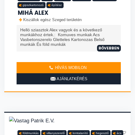
gipszkartonozó
építész
MIHÁ ALEX
Kiszállok egész Szeged területén
Helló sziasztok Alex vagyok és a következő
munkákhoz értek.: Komuves munkak Acs
Vasbetonszerelo Gletteles Kartonozas Belső
munkák És föld munkák
BŐVEBBEN
HÍVÁS MOBILON
AJÁNLATKÉRÉS
földmunkás
villanyszerelő
lomtalanító
hegesztő
ács