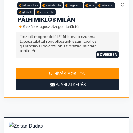
földmunkás
lomtalanító
hegesztő
ács
tetőfedő
glettelő
vízszerelő
PÁLFI MIKLÓS MILÁN
Kiszállok egész Szeged területén
Tisztelt megrendelők!Több éves szakmai
tapasztalattal rendelkezünk számlával és
garanciával dolgozunk az ország minden
területén!
BŐVEBBEN
HÍVÁS MOBILON
AJÁNLATKÉRÉS