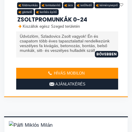
földmunkás
lomtalanító
ács
tetőfedő
kéményseprő
glettelő
kerítés építő
ZSOLTPROMUNKÁK 0-24
Kiszállok egész Szeged területén
Üdvözlöm, Szladovics Zsolt vagyok! Én és
csapatom több éves tapasztalattal rendelkezünk
veszélyes fa kivágás, betonozás, bontás, belső
munkák, sitt- és veszélyes hulladék száll...
BŐVEBBEN
HÍVÁS MOBILON
AJÁNLATKÉRÉS