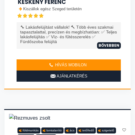
KESKENY FERENC
Kiszállok egész Szeged területén
🔧 Lakásfelújítást vállalok! 🔨 Több éves szakmai
tapasztalattal, precízen és megbízhatóan: ✅ Teljes
lakásfelújítás ✅ Víz- és fűtésszerelés ✅
Fürdőszoba felújítá
BŐVEBBEN
HÍVÁS MOBILON
AJÁNLATKÉRÉS
földmunkás
lomtalanító
ács
tetőfedő
szigetelő