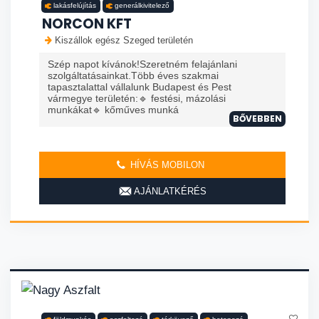
lakásfelújítás
generálkivitelező
NORCON KFT
Kiszállok egész Szeged területén
Szép napot kívánok!Szeretném felajánlani
szolgáltatásainkat.Több éves szakmai
tapasztalattal vállalunk Budapest és Pest
vármegye területén:🔹 festési, mázolási
munkákat🔹 kőműves munká
BŐVEBBEN
HÍVÁS MOBILON
AJÁNLATKÉRÉS