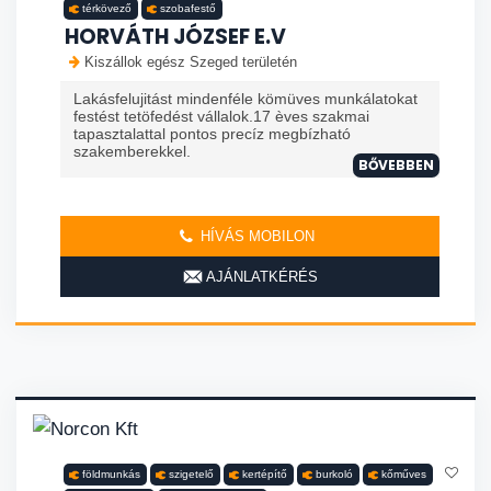
térkövező
szobafestő
HORVÁTH JÓZSEF E.V
Kiszállok egész Szeged területén
Lakásfelujitást mindenféle kömüves munkálatokat
festést tetöfedést vállalok.17 èves szakmai
tapasztalattal pontos precíz megbízható
szakemberekkel.
BŐVEBBEN
HÍVÁS MOBILON
AJÁNLATKÉRÉS
földmunkás
szigetelő
kertépítő
burkoló
kőműves