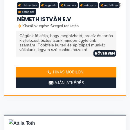
földmunkás
szigetelő
kőműves
térkövező
aszfaltozó
betonozó
NÉMETH ISTVÁN E.V
Kiszállok egész Szeged területén
Cégünk fő célja, hogy megbízható, precíz és tartós
kivitelezést biztosítsunk minden ügyfelünk
számára. Többféle kültéri és építőipari munkát
vállalunk, legyen szó családi házakró
BŐVEBBEN
HÍVÁS MOBILON
AJÁNLATKÉRÉS