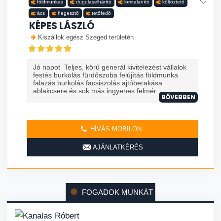
földmunkás
duguláselhárító
lomtalanító
költöztető
ács
hegesztő
tetőfedő
KÉPES LÁSZLÓ
Kiszállok egész Szeged területén
Jó napot Teljes, körű generál kivitelezést vállalok
festés burkolás fürdőszoba felújítás földmunka
falazás burkolás facsiszolás ajtóberakása
ablakcsere és sok más ingyenes felmér...
BŐVEBBEN
HÍVÁS MOBILON
AJÁNLATKÉRÉS
FOGADOK MUNKÁT