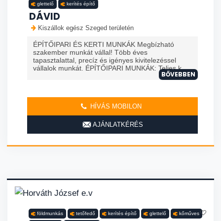
glettelő
kerítés építő
DÁVID
Kiszállok egész Szeged területén
ÉPÍTŐIPARI ÉS KERTI MUNKÁK Megbízható
szakember munkát vállal! Több éves
tapasztalattal, precíz és igényes kivitelezéssel
vállalok munkát. ÉPÍTŐIPARI MUNKÁK: Teljes k...
BŐVEBBEN
HÍVÁS MOBILON
AJÁNLATKÉRÉS
földmunkás
tetőfedő
kerítés építő
glettelő
kőműves