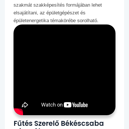
szakmát szakképesítés formájában lehet
elsajátítani, az épületgépészet és
épületenergetika témakörébe sorolható.
Fűtés Szerelő Békéscsaba