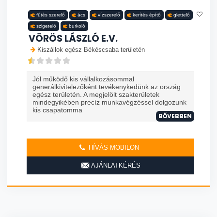
fűtés szerelő
ács
vízszerelő
kerítés építő
glettelő
szigetelő
burkoló
VÖRÖS LÁSZLÓ E.V.
Kiszállok egész Békéscsaba területén
Jól működő kis vállalkozásommal
generálkivitelezőként tevékenykedünk az ország
egész területén. A megjelölt szakterületek
mindegyikében precíz munkavégzéssel dolgozunk
kis csapatomma
BŐVEBBEN
HÍVÁS MOBILON
AJÁNLATKÉRÉS