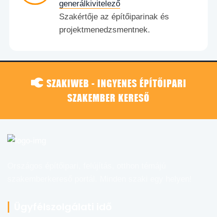
generálkivitelező
Szakértője az építőiparinak és
projektmenedzsmentnek.
SZAKIWEB - INGYENES ÉPÍTŐIPARI
SZAKEMBER KERESŐ
Országos építőipari, felújítás, otthon témájú
szakemberkereső portál. Minden szaki egy helyen!
Ügyfélszolgálati idő