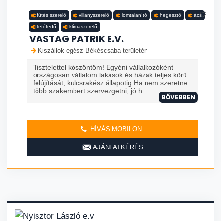
fűtés szerelő
villanyszerelő
lomtalanító
hegesztő
ács
tetőfedő
klímaszerelő
VASTAG PATRIK E.V.
Kiszállok egész Békéscsaba területén
Tisztelettel köszöntöm! Egyéni vállalkozóként
országosan vállalom lakások és házak teljes körű
felújítását, kulcsrakész állapotig.Ha nem szeretne
több szakembert szervezgetni, jó h...
BŐVEBBEN
HÍVÁS MOBILON
AJÁNLATKÉRÉS