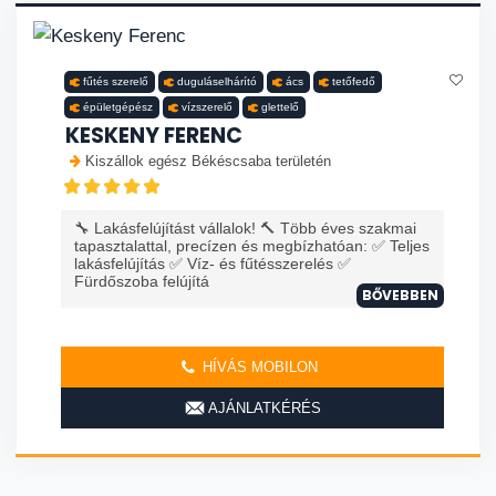
fűtés szerelő
duguláselhárító
ács
tetőfedő
épületgépész
vízszerelő
glettelő
KESKENY FERENC
Kiszállok egész Békéscsaba területén
🔧 Lakásfelújítást vállalok! 🔨 Több éves szakmai
tapasztalattal, precízen és megbízhatóan: ✅ Teljes
lakásfelújítás ✅ Víz- és fűtésszerelés ✅
Fürdőszoba felújítá
BŐVEBBEN
HÍVÁS MOBILON
AJÁNLATKÉRÉS