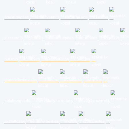
épületgépész
kéményseprő
esztergályos
asztalos
vízszerelő
glettelés
kerítés építés
kertépítés
szigetelő
burkoló
kőműves
lakásfelújítás
bádogos
generálkivitelezés
földmérő
térkövező
kárpitos
ablakszigetelő
cserépkályha építés
mosógép szerelő
aszfaltozás
kémény bélelés
lakatos
szobafestés