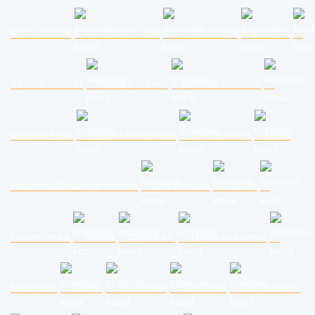
lakberendező
ingatlanközvetítő
belsőépítészet
fuvarozó
gipszkartonozás
hűtőgép szerelő
parketta csiszolás
padlóburkolás
ingatlan értékbecslő
fűtés szerelés
közös
képviselő, társasház kezelés
ipari alpinista
statikus
kaputechnika
kertész
zárszerelő
gázkazán szerelő
betonozás
építész
ezermester
földmunka
bútorasztalos