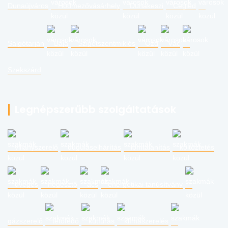
Dunaújváros
Hódmezővásárhely
Dunakeszi
Cegléd
Salgótarján
Baja
Szigetszentmiklós
Ózd
Vác
Szekszárd
Legnépszerűbb szolgáltatások
villanyszerelő
duguláselhárítás
lomtalanítás
költöztetés
üveges
hegesztő
ács
energetikai tanúsítvány
gázszerelő
tetőfedő
kútfúrás
klímaszerelés