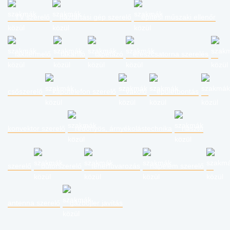
TV szerelő
háztartási gép szerelő
építési műszaki ellenőr
fakitermelő
takarító
tapétázó
ereszcsatorna szerelés
csőszerelő
kaputelefon szerelő
vakoló
épületbontás
konvektor szerelő
redőnyös, árnyékolástechnika
riasztó
szerelő
bútorszerelő
teherfuvarozás
napelem szerelő
antenna szerelő
gázbojler javítás