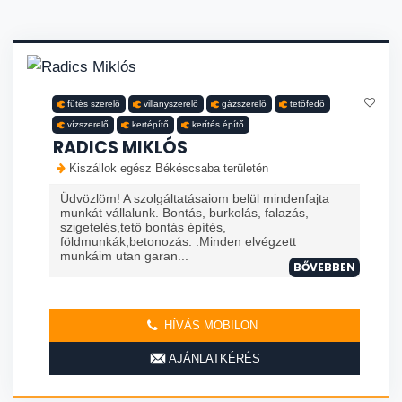
fűtés szerelő
villanyszerelő
gázszerelő
tetőfedő
vízszerelő
kertépítő
kerítés építő
RADICS MIKLÓS
Kiszállok egész Békéscsaba területén
Üdvözlöm! A szolgáltatásaiom belül mindenfajta
munkát vállalunk. Bontás, burkolás, falazás,
szigetelés,tető bontás építés,
földmunkák,betonozás. .Minden elvégzett
munkáim utan garan...
BŐVEBBEN
HÍVÁS MOBILON
AJÁNLATKÉRÉS