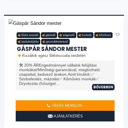
fűtés szerelő
glettelő
szigetelő
burkoló
kőműves
lakásfelújítás
generálkivitelező
GÁSPÁR SÁNDOR MESTER
Kiszállok egész Békéscsaba területén
🛠️ 20% ÁREngedménnyel vállalok felújítási
munkákat!Minőségi garanciával, megbízható
csapattal, kedvező árakon.Amit kínálok:✅
Szobafestés, mázolás✅ Kőműves munkák✅
Dryvitozás (hősziget...
BŐVEBBEN
HÍVÁS MOBILON
AJÁNLATKÉRÉS