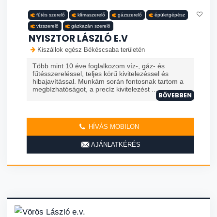
fűtés szerelő
klímaszerelő
gázszerelő
épületgépész
vízszerelő
gázkazán szerelő
NYISZTOR LÁSZLÓ E.V
Kiszállok egész Békéscsaba területén
Több mint 10 éve foglalkozom víz-, gáz- és
fűtésszereléssel, teljes körű kivitelezéssel és
hibajavítással. Munkám során fontosnak tartom a
megbízhatóságot, a precíz kivitelezést ...
BŐVEBBEN
HÍVÁS MOBILON
AJÁNLATKÉRÉS