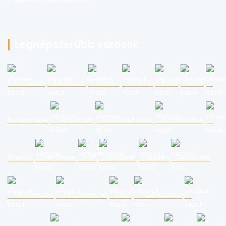
Legnépszerűbb városok
Budapest
Debrecen
Szeged
Miskolc
Pécs
Győr
Nyíregyháza
Kecskemét
Székesfehérvár
Szombathely
Szolnok
Tatabánya
Érd
Kaposvár
Sopron
Veszprém
Békéscsaba
Zalaegerszeg
Eger
Nagykanizsa