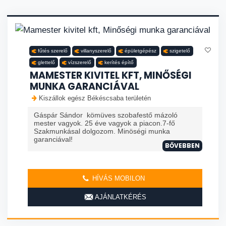
fűtés szerelő
villanyszerelő
épületgépész
szigetelő
glettelő
vízszerelő
kerítés építő
MAMESTER KIVITEL KFT, MINŐSÉGI
MUNKA GARANCIÁVAL
Kiszállok egész Békéscsaba területén
Gáspár Sándor kömüves szobafestő mázoló
mester vagyok. 25 éve vagyok a piacon.7-fő
Szakmunkásal dolgozom. Minöségi munka
garanciával!
BŐVEBBEN
HÍVÁS MOBILON
AJÁNLATKÉRÉS