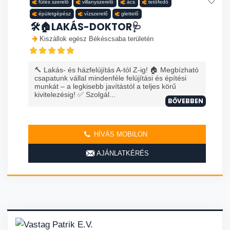
fűtés szerelő
villanyszerelő
ács
tetőfedő
épületgépész
vízszerelő
glettelő
🛠️🏠LAKÁS-DOKTOR🩺
Kiszállok egész Békéscsaba területén
🔨 Lakás- és házfelújítás A-tól Z-ig! 🏠 Megbízható
csapatunk vállal mindenféle felújítási és építési
munkát – a legkisebb javítástól a teljes körű
kivitelezésig! ✅ Szolgál...
BŐVEBBEN
HÍVÁS MOBILON
AJÁNLATKÉRÉS