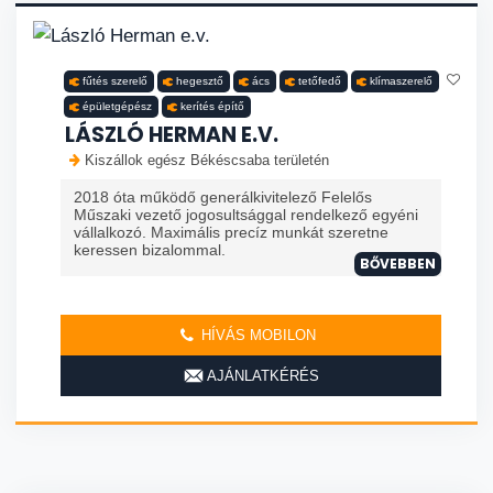
fűtés szerelő
hegesztő
ács
tetőfedő
klímaszerelő
épületgépész
kerítés építő
LÁSZLÓ HERMAN E.V.
Kiszállok egész Békéscsaba területén
2018 óta működő generálkivitelező Felelős
Műszaki vezető jogosultsággal rendelkező egyéni
vállalkozó. Maximális precíz munkát szeretne
keressen bizalommal.
BŐVEBBEN
HÍVÁS MOBILON
AJÁNLATKÉRÉS