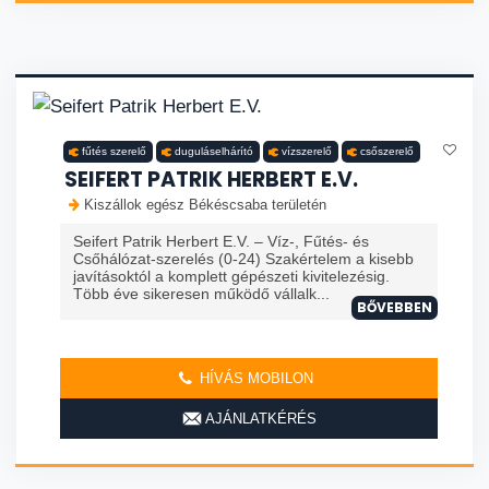
fűtés szerelő
duguláselhárító
vízszerelő
csőszerelő
SEIFERT PATRIK HERBERT E.V.
Kiszállok egész Békéscsaba területén
Seifert Patrik Herbert E.V. – Víz-, Fűtés- és
Csőhálózat-szerelés (0-24) Szakértelem a kisebb
javításoktól a komplett gépészeti kivitelezésig.
Több éve sikeresen működő vállalk...
BŐVEBBEN
HÍVÁS MOBILON
AJÁNLATKÉRÉS