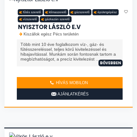
fűtés szerelő
klímaszerelő
gázszerelő
épületgépész
vízszerelő
gázkazán szerelő
NYISZTOR LÁSZLÓ E.V
Kiszállok egész Pécs területén
Több mint 10 éve foglalkozom víz-, gáz- és
fűtésszereléssel, teljes körű kivitelezéssel és
hibajavítással. Munkám során fontosnak tartom a
megbízhatóságot, a precíz kivitelezést ...
BŐVEBBEN
HÍVÁS MOBILON
AJÁNLATKÉRÉS