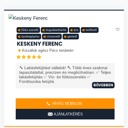
fűtés szerelő
duguláselhárító
ács
tetőfedő
épületgépész
vízszerelő
glettelő
KESKENY FERENC
Kiszállok egész Pécs területén
🔧 Lakásfelújítást vállalok! 🔨 Több éves szakmai
tapasztalattal, precízen és megbízhatóan: ✅ Teljes
lakásfelújítás ✅ Víz- és fűtésszerelés ✅
Fürdőszoba felújítá
BŐVEBBEN
HÍVÁS MOBILON
AJÁNLATKÉRÉS