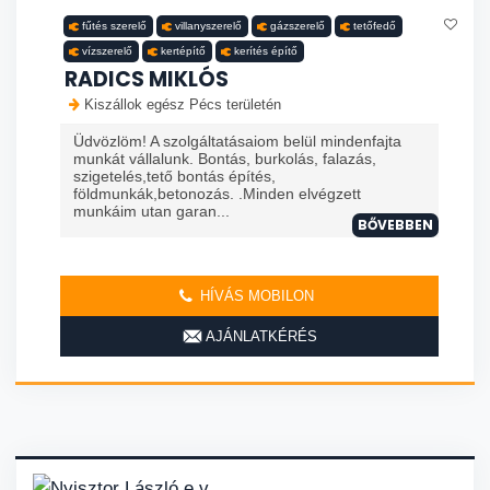
fűtés szerelő
villanyszerelő
gázszerelő
tetőfedő
vízszerelő
kertépítő
kerítés építő
RADICS MIKLÓS
Kiszállok egész Pécs területén
Üdvözlöm! A szolgáltatásaiom belül mindenfajta
munkát vállalunk. Bontás, burkolás, falazás,
szigetelés,tető bontás építés,
földmunkák,betonozás. .Minden elvégzett
munkáim utan garan...
BŐVEBBEN
HÍVÁS MOBILON
AJÁNLATKÉRÉS