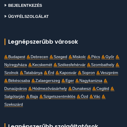
BEJELENTKEZÉS
ÜGYFÉLSZOLGÁLAT
Legnépszerűbb városok
Budapest
Debrecen
Szeged
Miskolc
Pécs
Győr
Nyíregyháza
Kecskemét
Székesfehérvár
Szombathely
Szolnok
Tatabánya
Érd
Kaposvár
Sopron
Veszprém
Békéscsaba
Zalaegerszeg
Eger
Nagykanizsa
Dunaújváros
Hódmezővásárhely
Dunakeszi
Cegléd
Salgótarján
Baja
Szigetszentmiklós
Ózd
Vác
Szekszárd
Legnépszerűbb szolgáltatások