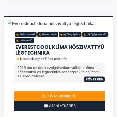
fűtés szerelő
klímaszerelő
épületgépész
hűtőgép szerelő
csőszerelő
EVERESTCOOL KLÍMA HŐSZIVATTYÚ
LÉGTECHNIKA
Kiszállok egész Pécs területén
2019 óta az önök szolgálatában vállaljuk klíma
hőszivattyú es légtechnika rendszerek telepítését
és szervizelését.
BŐVEBBEN
HÍVÁS MOBILON
AJÁNLATKÉRÉS