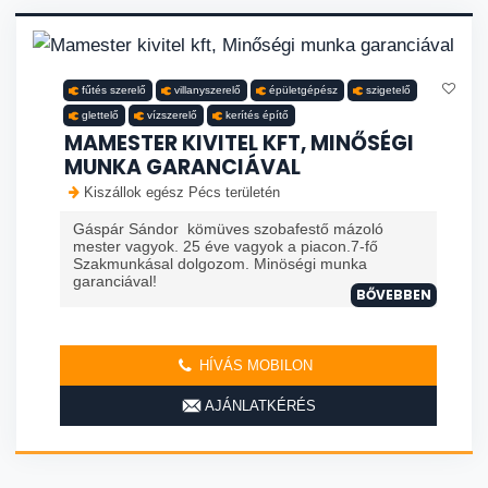
fűtés szerelő
villanyszerelő
épületgépész
szigetelő
glettelő
vízszerelő
kerítés építő
MAMESTER KIVITEL KFT, MINŐSÉGI
MUNKA GARANCIÁVAL
Kiszállok egész Pécs területén
Gáspár Sándor kömüves szobafestő mázoló
mester vagyok. 25 éve vagyok a piacon.7-fő
Szakmunkásal dolgozom. Minöségi munka
garanciával!
BŐVEBBEN
HÍVÁS MOBILON
AJÁNLATKÉRÉS