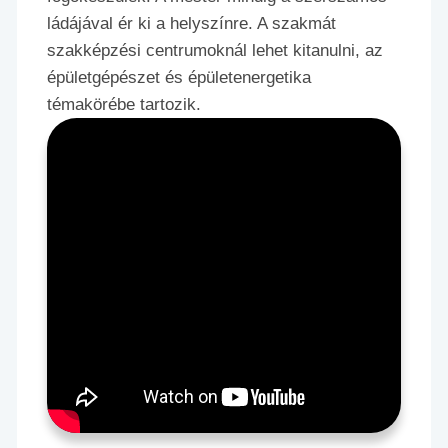
ládájával ér ki a helyszínre. A szakmát
szakképzési centrumoknál lehet kitanulni, az
épületgépészet és épületenergetika
témakörébe tartozik.