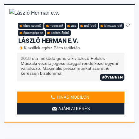
fűtés szerelő
hegesztő
ács
tetőfedő
klímaszerelő
épületgépész
kerítés építő
LÁSZLÓ HERMAN E.V.
Kiszállok egész Pécs területén
2018 óta működő generálkivitelező Felelős
Műszaki vezető jogosultsággal rendelkező egyéni
vállalkozó. Maximális precíz munkát szeretne
keressen bizalommal.
BŐVEBBEN
HÍVÁS MOBILON
AJÁNLATKÉRÉS