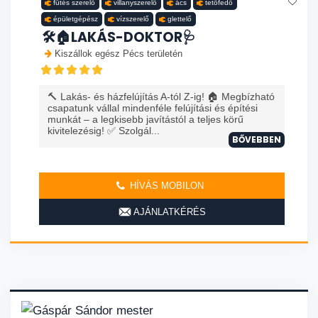
fűtés szerelő
villanyszerelő
ács
tetőfedő
épületgépész
vízszerelő
glettelő
🛠️🏠LAKÁS-DOKTOR🩺
Kiszállok egész Pécs területén
🔨 Lakás- és házfelújítás A-tól Z-ig! 🏠 Megbízható
csapatunk vállal mindenféle felújítási és építési
munkát – a legkisebb javítástól a teljes körű
kivitelezésig! ✅ Szolgál...
BŐVEBBEN
HÍVÁS MOBILON
AJÁNLATKÉRÉS