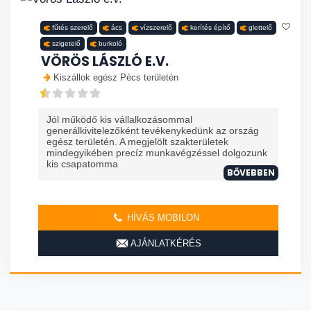
fűtés szerelő
ács
vízszerelő
kerítés építő
glettelő
szigetelő
burkoló
VÖRÖS LÁSZLÓ E.V.
Kiszállok egész Pécs területén
Jól működő kis vállalkozásommal
generálkivitelezőként tevékenykedünk az ország
egész területén. A megjelölt szakterületek
mindegyikében precíz munkavégzéssel dolgozunk
kis csapatomma
BŐVEBBEN
HÍVÁS MOBILON
AJÁNLATKÉRÉS