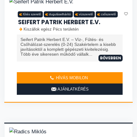
fűtés szerelő
duguláselhárító
vízszerelő
csőszerelő
SEIFERT PATRIK HERBERT E.V.
Kiszállok egész Pécs területén
Seifert Patrik Herbert E.V. – Víz-, Fűtés- és
Csőhálózat-szerelés (0-24) Szakértelem a kisebb
javításoktól a komplett gépészeti kivitelezésig.
Több éve sikeresen működő vállalk...
BŐVEBBEN
HÍVÁS MOBILON
AJÁNLATKÉRÉS