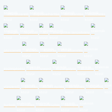
villanyszerelő
duguláselhárítás
lomtalanítás
költöztetés
üveges
hegesztő
ács
energetikai tanúsítvány
gázszerelő
tetőfedő
kútfúrás
klímaszerelés
épületgépész
kéményseprő
esztergályos
asztalos
vízszerelő
glettelés
kerítés építés
kertépítés
szigetelő
burkoló
kőműves
lakásfelújítás
bádogos