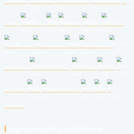
Nyíregyháza
Kecskemét
Székesfehérvár
Szombathely
Szolnok
Tatabánya
Érd
Kaposvár
Sopron
Veszprém
Békéscsaba
Zalaegerszeg
Eger
Nagykanizsa
Dunaújváros
Hódmezővásárhely
Dunakeszi
Cegléd
Salgótarján
Baja
Szigetszentmiklós
Ózd
Vác
Szekszárd
Legnépszerűbb szolgáltatások