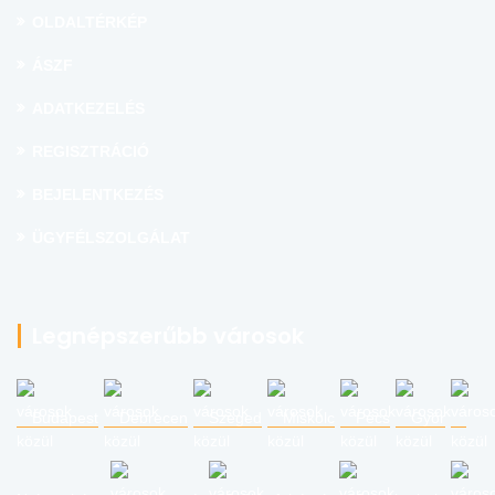
OLDALTÉRKÉP
ÁSZF
ADATKEZELÉS
REGISZTRÁCIÓ
BEJELENTKEZÉS
ÜGYFÉLSZOLGÁLAT
Legnépszerűbb városok
Budapest
Debrecen
Szeged
Miskolc
Pécs
Győr