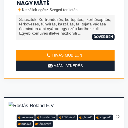
NAGY MÁTÉ
Kiszállok egész Szeged területén
Sziasztok. Kertrendezés, kertépítés, kerítésépítés,
térkövezés, fűnyírás, kaszálás, fa, tujafa vágása
és minden ami nyáron egy szép kerthez kell.
Egyéb kőműves illetve házkörüli ...
BŐVEBBEN
HÍVÁS MOBILON
AJÁNLATKÉRÉS
fuvarozó
lomtalanító
költöztető
glettelő
szigetelő
burkoló
térkövező