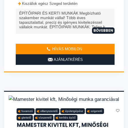
Kiszállok egész Szeged területén
ÉPÍTŐIPARI ÉS KERTI MUNKÁK Megbízható
szakember munkát vállal! Több éves
tapasztalattal, precíz és igényes kivitelezéssel
vállalok munkát. ÉPÍTŐIPARI MUNKÁK: Teljes k...
BŐVEBBEN
HÍVÁS MOBILON
AJÁNLATKÉRÉS
fuvarozó
villanyszerelő
épületgépész
szigetelő
glettelő
vízszerelő
kerítés építő
MAMESTER KIVITEL KFT, MINŐSÉGI