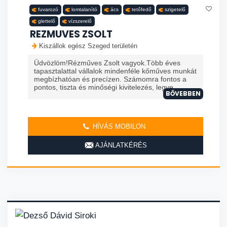
fuvarozó
lomtalanító
ács
tetőfedő
szigetelő
glettelő
vízszerelő
REZMUVES ZSOLT
Kiszállok egész Szeged területén
Üdvözlöm!Rézműves Zsolt vagyok.Több éves
tapasztalattal vállalok mindenféle kőműves munkát
megbízhatóan és precízen. Számomra fontos a
pontos, tiszta és minőségi kivitelezés, legye...
BŐVEBBEN
HÍVÁS MOBILON
AJÁNLATKÉRÉS