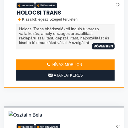
fuvarozó
földmunkás
HOLOCSI TRANS
Kiszállok egész Szeged területén
Holocsi Trans Abádszalókról induló fuvarozó
vállalkozás, amely országos áruszállítást,
raklapáru szállítást, gépszállítást, hajószállítást és
kisebb földmunkákat vállal. A szolgáltat...
BŐVEBBEN
HÍVÁS MOBILON
AJÁNLATKÉRÉS
fuvarozó
teherfuvarozó