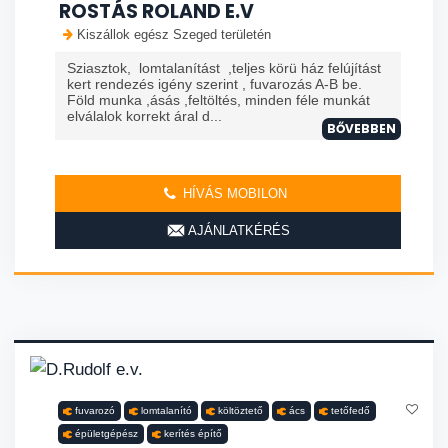
ROSTÁS ROLAND E.V
Kiszállok egész Szeged területén
Sziasztok, lomtalanítást ,teljes körü ház felújítást
kert rendezés igény szerint , fuvarozás A-B be.
Föld munka ,ásás ,feltöltés, minden féle munkát
elválalok korrekt áral d...
BŐVEBBEN
HÍVÁS MOBILON
AJÁNLATKÉRÉS
fuvarozó
lomtalanító
költöztető
ács
tetőfedő
épületgépész
kerítés építő