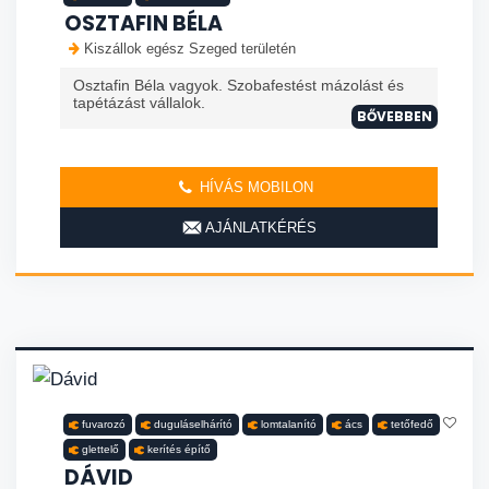
OSZTAFIN BÉLA
Kiszállok egész Szeged területén
Osztafin Béla vagyok. Szobafestést mázolást és
tapétázást vállalok.
BŐVEBBEN
HÍVÁS MOBILON
AJÁNLATKÉRÉS
fuvarozó
duguláselhárító
lomtalanító
ács
tetőfedő
glettelő
kerítés építő
DÁVID