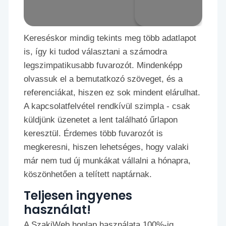
Kereséskor mindig tekints meg több adatlapot
is, így ki tudod választani a számodra
legszimpatikusabb fuvarozót. Mindenképp
olvassuk el a bemutatkozó szöveget, és a
referenciákat, hiszen ez sok mindent elárulhat.
A kapcsolatfelvétel rendkívül szimpla - csak
küldjünk üzenetet a lent található űrlapon
keresztül. Érdemes több fuvarozót is
megkeresni, hiszen lehetséges, hogy valaki
már nem tud új munkákat vállalni a hónapra,
köszönhetően a telített naptárnak.
Teljesen ingyenes
használat!
A SzakiWeb honlap használata 100%-ig