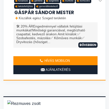
fuvarozó
glettelő
szigetelő
burkoló
kőműves
lakásfelújítás
generálkivitelező
GÁSPÁR SÁNDOR MESTER
Kiszállok egész Szeged területén
🛠️ 20% ÁREngedménnyel vállalok felújítási
munkákat!Minőségi garanciával, megbízható
csapattal, kedvező árakon.Amit kínálok:✅
Szobafestés, mázolás✅ Kőműves munkák✅
Dryvitozás (hősziget...
BŐVEBBEN
HÍVÁS MOBILON
AJÁNLATKÉRÉS