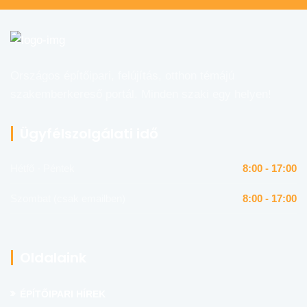
Országos építőipari, felújítás, otthon témájú
szakemberkereső portál. Minden szaki egy helyen!
Ügyfélszolgálati idő
Hétfő - Péntek
8:00 - 17:00
Szombat (csak emailben)
8:00 - 17:00
Oldalaink
ÉPÍTŐIPARI HÍREK