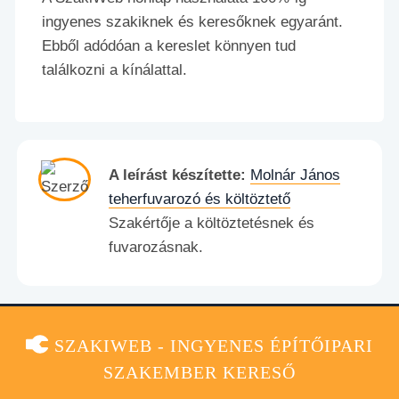
ingyenes szakiknek és keresőknek egyaránt.
Ebből adódóan a kereslet könnyen tud
találkozni a kínálattal.
A leírást készítette:
Molnár János
teherfuvarozó és költöztető
Szakértője a költöztetésnek és
fuvarozásnak.
SZAKIWEB - INGYENES ÉPÍTŐIPARI
SZAKEMBER KERESŐ