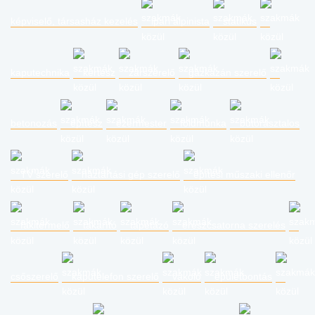
képviselő, társasház kezelés
ipari alpinista
statikus
kaputechnika
kertész
zárszerelő
gázkazán szerelő
betonozás
építész
ezermester
földmunka
bútorasztalos
TV szerelő
háztartási gép szerelő
építési műszaki ellenőr
fakitermelő
takarító
tapétázó
ereszcsatorna szerelés
csőszerelő
kaputelefon szerelő
vakoló
épületbontás