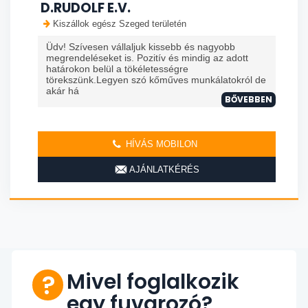
D.RUDOLF E.V.
Kiszállok egész Szeged területén
Üdv! Szívesen vállaljuk kissebb és nagyobb
megrendeléseket is. Pozitív és mindig az adott
határokon belül a tökéletességre
törekszünk.Legyen szó kőműves munkálatokról de
akár há
BŐVEBBEN
HÍVÁS MOBILON
AJÁNLATKÉRÉS
Mivel foglalkozik
egy fuvarozó?