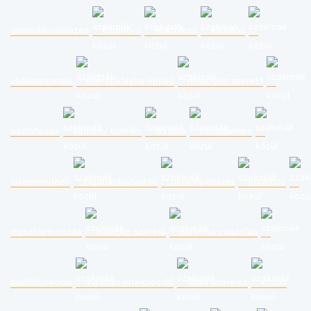
generálkivitelezés
földmérő
térkövező
kárpitos
ablakszigetelő
cserépkályha építés
mosógép szerelő
aszfaltozás
kémény bélelés
lakatos
szobafestés
lakberendező
ingatlanközvetítő
belsőépítészet
fuvarozó
gipszkartonozás
hűtőgép szerelő
parketta csiszolás
padlóburkolás
ingatlan értékbecslő
fűtés szerelés
közös