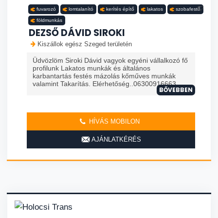
fuvarozó
lomtalanító
kerítés építő
lakatos
szobafestő
földmunkás
DEZSŐ DÁVID SIROKI
Kiszállok egész Szeged területén
Üdvözlöm Siroki Dávid vagyok egyéni vállalkozó fő
profilunk Lakatos munkák és általános
karbantartás festés mázolás kőműves munkák
valamint Takarítás. Elérhetőség..06300916663
BŐVEBBEN
HÍVÁS MOBILON
AJÁNLATKÉRÉS