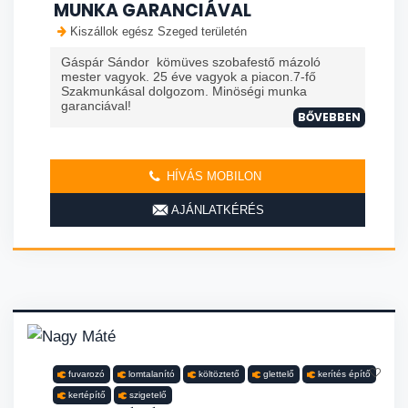
MUNKA GARANCIÁVAL
Kiszállok egész Szeged területén
Gáspár Sándor kömüves szobafestő mázoló
mester vagyok. 25 éve vagyok a piacon.7-fő
Szakmunkásal dolgozom. Minöségi munka
garanciával!
BŐVEBBEN
HÍVÁS MOBILON
AJÁNLATKÉRÉS
fuvarozó
lomtalanító
költöztető
glettelő
kerítés építő
kertépítő
szigetelő