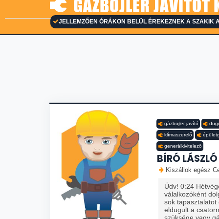
GÁZBOJLER JAVÍTÓT 
JELLEMZŐEN ÓRÁKON BELÜL ÉREKEZNEK A SZAKIK A
gázbojler javító
dugu
klímaszerelő
épület
generálkivitelező
BÍRÓ LÁSZLÓ
Kiszállok egész Ce
Üdv! 0:24 Hétvégé
válalkozóként dol
sok tapasztalatot
eldugult a csator
szüksége vagy g