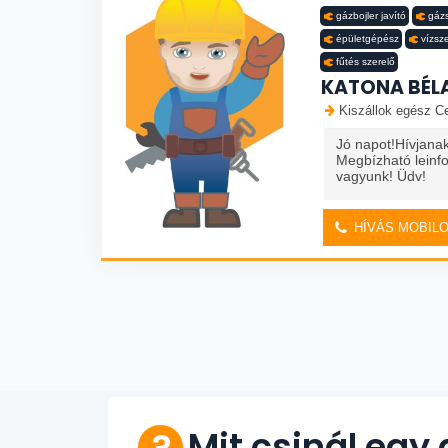
gázbojler javító
gázs
épületgépész
vízsz
fűtés szerelő
KATONA BÉL
Kiszállok egész Ce
Jó napot!Hívjana
Megbízható leinf
vagyunk! Üdv!
HÍVÁS MOBIL
Mit csinál egy 