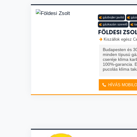
gázbojler javító
gázs
gázkazán szerelő
ta
FÖLDESI ZSO
Kiszállok egész Ce
Budapesten és 30
minden típusú gá
cseréje klíma ka
100%-garancia. 
pucolás klíma takar
HÍVÁS MOBIL