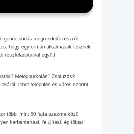
ntő gondolkodás megrendelői részről.
iztos, hogy egyformán alkalmasak lesznek
k részfeladataival együtt.
 Festés? Melegburkolás? Zsaluzás?
áról, lehet település és város szerint
or több, mint 50 fajta szakma közül
n karbantartási, felújítási, építőipari