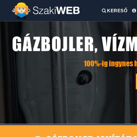
KERESŐ
GÁZBOJLER, VÍZM
100%-ig ingynes h