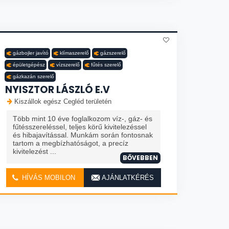
gázbojler javító
klímaszerelő
gázszerelő
épületgépész
vízszerelő
fűtés szerelő
gázkazán szerelő
NYISZTOR LÁSZLÓ E.V
Kiszállok egész Cegléd területén
Több mint 10 éve foglalkozom víz-, gáz- és
fűtésszereléssel, teljes körű kivitelezéssel
és hibajavítással. Munkám során fontosnak
tartom a megbízhatóságot, a precíz
kivitelezést ...
BŐVEBBEN
HÍVÁS MOBILON
AJÁNLATKÉRÉS