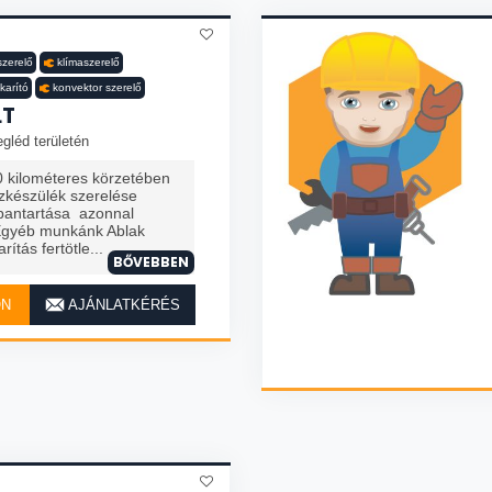
zerelő
klímaszerelő
karító
konvektor szerelő
LT
gléd területén
 kilométeres körzetében
zkészülék szerelése
rbantartása azonnal
Egyéb munkánk Ablak
ítás fertötle...
BŐVEBBEN
ON
AJÁNLATKÉRÉS