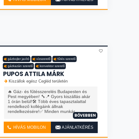
gázbojler javító
vízszerelő
fűtés szerelő
gázkazán szerelő
konvektor szerelő
PUPOS ATTILA MÁRK
Kiszállok egész Cegléd területén
🔥 Gáz- és fűtésszerelés Budapesten és
Pest megyében! 🔧📍 Gyors kiszállás akár
1 órán belül!🛠️ Több éves tapasztalattal
rendelkező kollégáink állnak
rendelkezésére!✅ Minden munkár...
BŐVEBBEN
HÍVÁS MOBILON
AJÁNLATKÉRÉS