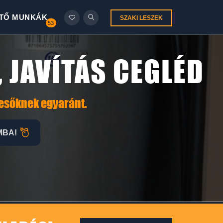
TŐ MUNKÁK
SZAKI LESZEK
53
, JAVÍTÁS CEGLÉD
resőknek egyaránt.
MBA!