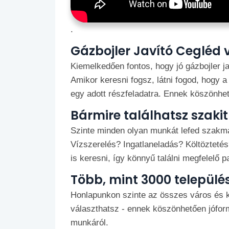
.
Gázbojler Javító Cegléd
Kiemelkedően fontos, hogy jó gázbojler ja
Amikor keresni fogsz, látni fogod, hogy 
egy adott részfeladatra. Ennek köszönhető
Bármire találhatsz szaki
Szinte minden olyan munkát lefed szakmai
Vízszerelés? Ingatlaneladás? Költözteté
is keresni, így könnyű találni megfelelő pa
Több, mint 3000 települé
Honlapunkon szinte az összes város és kö
választhatsz - ennek köszönhetően jóformán
munkáról.