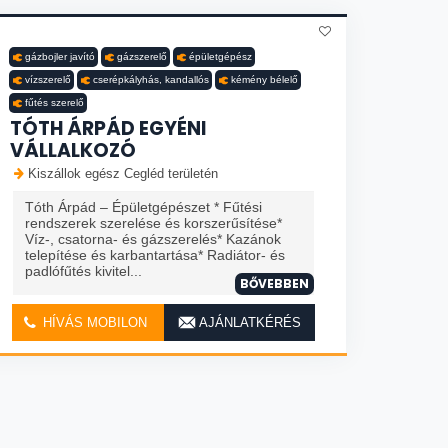
gázbojler javító
gázszerelő
épületgépész
vízszerelő
cserépkályhás, kandallós
kémény bélelő
fűtés szerelő
TÓTH ÁRPÁD EGYÉNI
VÁLLALKOZÓ
Kiszállok egész Cegléd területén
Tóth Árpád – Épületgépészet * Fűtési
rendszerek szerelése és korszerűsítése*
Víz-, csatorna- és gázszerelés* Kazánok
telepítése és karbantartása* Radiátor- és
padlófűtés kivitel...
BŐVEBBEN
HÍVÁS MOBILON
AJÁNLATKÉRÉS