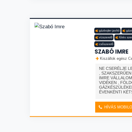
gázbojler javító
gázs
vízszerelő
fűtés sze
csőszerelő
SZABÓ IMRE
Kiszállok egész Ce
NE CSERÉLJE L
, SZAKSZERŰEN
IMRE VÁLLALO
VIDÉKEN , FÖL
GÁZKÉSZÜLÉKEK
ÉVENKÉNTI KÉTS
HÍVÁS MOBIL