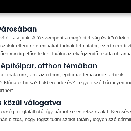
 városában
vítót találjunk. A fő szempont a megfontoltság és körülteki
a szakik eltérő referenciákat tudnak felmutatni, ezért nem b
en mindig előre le kell fixálni az elvégzendő feladatot, anna
t építőipar, otthon témában
 kínálatunk, ami az otthon, építőipar témakörbe tartozik.
s? Klímatechnika? Lakberendezés? Legyen szó bármilyen munk
rtnert.
s közül válogatva
zség megtalálható, így bárhol kereshetsz szakit. Keresésk
 biztos, hogy fogsz tudni szakit találni, legyen szó bármilye