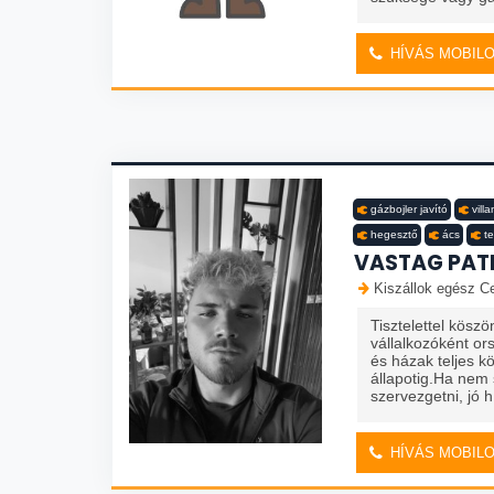
HÍVÁS MOBIL
gázbojler javító
vill
hegesztő
ács
t
VASTAG PATR
Kiszállok egész Ce
Tisztelettel kösz
vállalkozóként or
és házak teljes kö
állapotig.Ha nem
szervezgetni, jó h.
HÍVÁS MOBIL