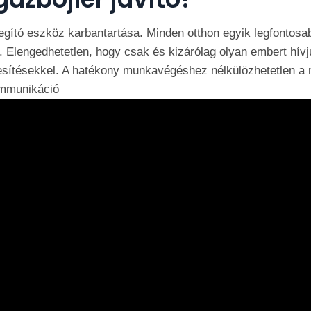
elegító eszköz karbantartása. Minden otthon egyik legfonto
 Elengedhetetlen, hogy csak és kizárólag olyan embert hívju
sítésekkel. A hatékony munkavégéshez nélkülözhetetlen a 
ommunikáció