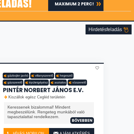
ELADÁS!
MAXIMUM 2 PERC!
Hirdetésfeladás
gázbojler javító
villanyszerelő
hegesztő
gázszerelő
épületgépész
asztalos
vízszerelő
PINTÉR NORBERT JÁNOS E.V.
Kiszállok egész Cegléd területén
Keressenek bizalommal! Mindent
megbeszélünk. Rengeteg munkából való
tapasztalattal rendelkezem.
BŐVEBBEN
HÍVÁS MOBILON
AJÁNLATKÉRÉS