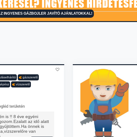
KERESEL? INGYENES HIRDETÉSF
Z INGYENES GÁZBOJLER JAVÍTÓ AJÁNLATOKKAL!
láselhárító
gázszerelő
gépész
vízszerelő
gléd területén
n is !! 8 éve egyéni
gozom.Ezalatt az idő alatt
 gyűjtöttem.Ha önnek is
na,vízszerelőre van
á