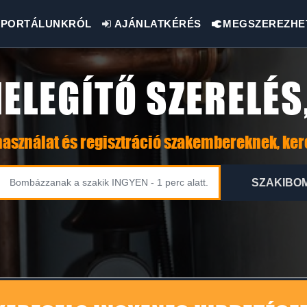
PORTÁLUNKRÓL
AJÁNLATKÉRÉS
MEGSZEREZHE
ELEGÍTŐ SZERELÉS
asználat és regisztráció szakembereknek, ke
SZAKIBO