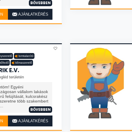
BŐVEBBEN
ON
AJÁNLATKÉRÉS
anyszerelő
lomtalanító
etőfedő
klímaszerelő
IK E.V.
gléd területén
öntöm! Egyéni
szágosan vállalom lakások
rű felújítását, kulcsrakész
 szeretne több szakembert
..
BŐVEBBEN
ON
AJÁNLATKÉRÉS