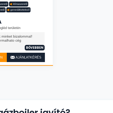
zerelő
klímaszerelő
erelő
generálkivitelező
A
gléd területén
k minket bizalommal!
ormalhato cég
BŐVEBBEN
ON
AJÁNLATKÉRÉS
gázbojler javító?