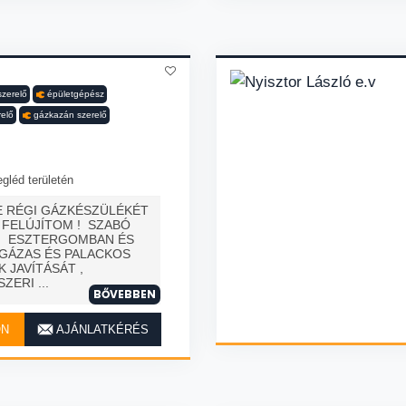
zerelő
épületgépész
relő
gázkazán szerelő
gléd területén
E RÉGI GÁZKÉSZÜLÉKÉT
 FELÚJÍTOM ! SZABÓ
M ESZTERGOMBAN ÉS
DGÁZAS ÉS PALACKOS
 JAVÍTÁSÁT ,
ZERI ...
BŐVEBBEN
ON
AJÁNLATKÉRÉS