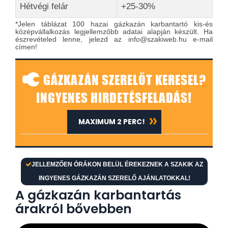
Hétvégi felár
+25-30%
*Jelen táblázat 100 hazai gázkazán karbantartó kis-és
középvállalkozás legjellemzőbb adatai alapján készült. Ha
észrevételed lenne, jelezd az info@szakiweb.hu e-mail
címen!
GÁZKAZÁN SZERELŐT KERESEL?
INGYENES HIRDETÉSFELADÁS!
MAXIMUM 2 PERC!
JELLEMZŐEN ÓRÁKON BELÜL ÉREKEZNEK A SZAKIK AZ
INGYENES GÁZKAZÁN SZERELŐ AJÁNLATOKKAL!
A gázkazán karbantartás
árakról bővebben