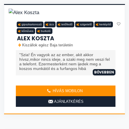
gipszkartonozó
ács
tetőfedő
szigetelő
kertépítő
kőműves
burkoló
ALEX KOSZTA
Kiszállok egész Baja területén
"Szia! Én vagyok az az ember, akit akkor
hívsz,mikor nincs ideje, a szaki meg nem veszi fel
a telefont. Ezermesterként nem ijedek meg a
koszos munkától és a furfangos hibá
BŐVEBBEN
HÍVÁS MOBILON
AJÁNLATKÉRÉS