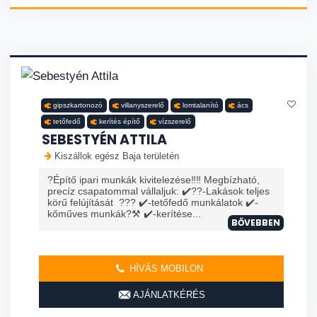
gipszkartonozó
villanyszerelő
lomtalanító
ács
tetőfedő
kerítés építő
vízszerelő
SEBESTYÉN ATTILA
Kiszállok egész Baja területén
?Építő ipari munkák kivitelezése‼️‼️ Megbízható,
precíz csapatommal vállaljuk: ✔️?️?️-Lakások teljes
körű felújítását ??? ✔️-tetőfedő munkálatok ✔️-
kőműves munkák?⚒️ ✔️-kerítése...
BŐVEBBEN
HÍVÁS MOBILON
AJÁNLATKÉRÉS