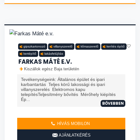
gipszkartonozó
villanyszerelő
klímaszerelő
kerítés építő
kertépítő
lakásfelújítás
FARKAS MÁTÉ E.V.
Kiszállok egész Baja területén
Tevékenységeink: Általános épület és ipari
karbantartás Teljes körű lakossági és ipari
villanyszerelés Elektromos kapu
telepítésTeljesítmény bővítés Mérőhely kiépítés
Ép...
BŐVEBBEN
HÍVÁS MOBILON
AJÁNLATKÉRÉS