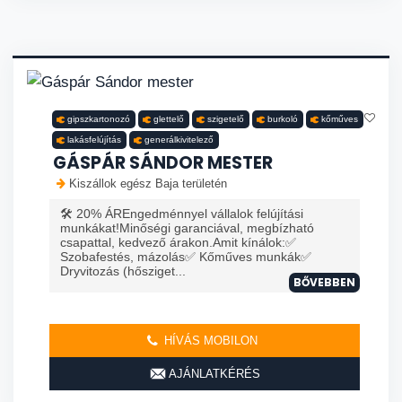
gipszkartonozó
glettelő
szigetelő
burkoló
kőműves
lakásfelújítás
generálkivitelező
GÁSPÁR SÁNDOR MESTER
Kiszállok egész Baja területén
🛠️ 20% ÁREngedménnyel vállalok felújítási
munkákat!Minőségi garanciával, megbízható
csapattal, kedvező árakon.Amit kínálok:✅
Szobafestés, mázolás✅ Kőműves munkák✅
Dryvitozás (hősziget...
BŐVEBBEN
HÍVÁS MOBILON
AJÁNLATKÉRÉS