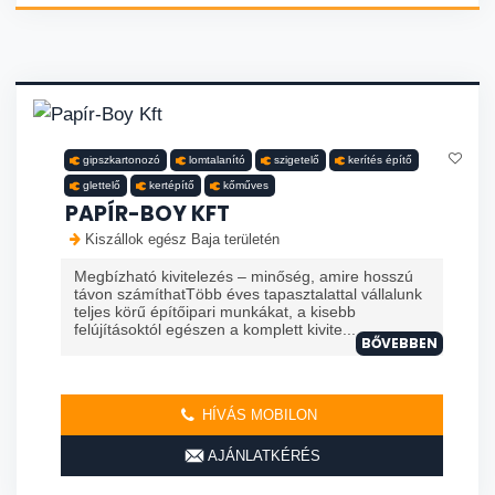
gipszkartonozó
lomtalanító
szigetelő
kerítés építő
glettelő
kertépítő
kőműves
PAPÍR-BOY KFT
Kiszállok egész Baja területén
Megbízható kivitelezés – minőség, amire hosszú
távon számíthatTöbb éves tapasztalattal vállalunk
teljes körű építőipari munkákat, a kisebb
felújításoktól egészen a komplett kivite...
BŐVEBBEN
HÍVÁS MOBILON
AJÁNLATKÉRÉS