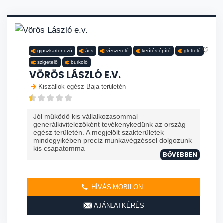
gipszkartonozó
ács
vízszerelő
kerítés építő
glettelő
szigetelő
burkoló
VÖRÖS LÁSZLÓ E.V.
Kiszállok egész Baja területén
Jól működő kis vállalkozásommal
generálkivitelezőként tevékenykedünk az ország
egész területén. A megjelölt szakterületek
mindegyikében precíz munkavégzéssel dolgozunk
kis csapatomma
BŐVEBBEN
HÍVÁS MOBILON
AJÁNLATKÉRÉS