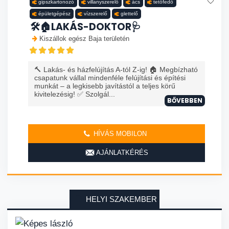
gipszkartonozó
villanyszerelő
ács
tetőfedő
épületgépész
vízszerelő
glettelő
🛠️🏠LAKÁS-DOKTOR🩺
Kiszállok egész Baja területén
🔨 Lakás- és házfelújítás A-tól Z-ig! 🏠 Megbízható
csapatunk vállal mindenféle felújítási és építési
munkát – a legkisebb javítástól a teljes körű
kivitelezésig! ✅ Szolgál...
BŐVEBBEN
HÍVÁS MOBILON
AJÁNLATKÉRÉS
HELYI SZAKEMBER