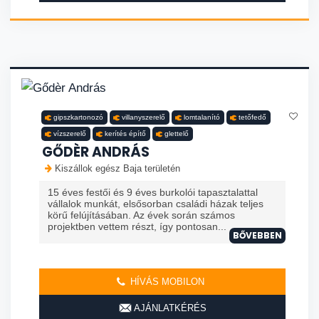
gipszkartonozó
villanyszerelő
lomtalanító
tetőfedő
vízszerelő
kerítés építő
glettelő
GŐDÈR ANDRÁS
Kiszállok egész Baja területén
15 éves festői és 9 éves burkolói tapasztalattal
vállalok munkát, elsősorban családi házak teljes
körű felújításában. Az évek során számos
projektben vettem részt, így pontosan...
BŐVEBBEN
HÍVÁS MOBILON
AJÁNLATKÉRÉS