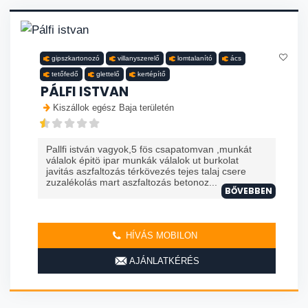
gipszkartonozó
villanyszerelő
lomtalanító
ács
tetőfedő
glettelő
kertépítő
PÁLFI ISTVAN
Kiszállok egész Baja területén
Pallfi istván vagyok,5 fös csapatomvan ,munkát
válalok épitö ipar munkák válalok ut burkolat
javitás aszfaltozás térkövezés tejes talaj csere
zuzalékolás mart aszfaltozás betonoz...
BŐVEBBEN
HÍVÁS MOBILON
AJÁNLATKÉRÉS