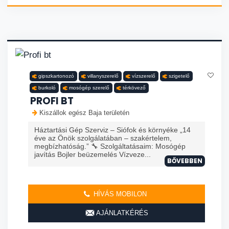
gipszkartonozó
villanyszerelő
vízszerelő
szigetelő
burkoló
mosógép szerelő
térkövező
PROFI BT
Kiszállok egész Baja területén
Háztartási Gép Szerviz – Siófok és környéke „14
éve az Önök szolgálatában – szakértelem,
megbízhatóság.” 🔧 Szolgáltatásaim: Mosógép
javítás Bojler beüzemelés Vízveze...
BŐVEBBEN
HÍVÁS MOBILON
AJÁNLATKÉRÉS