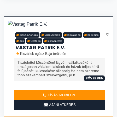
gipszkartonozó
villanyszerelő
lomtalanító
hegesztő
ács
tetőfedő
klímaszerelő
VASTAG PATRIK E.V.
Kiszállok egész Baja területén
Tisztelettel köszöntöm! Egyéni vállalkozóként
országosan vállalom lakások és házak teljes körű
felújítását, kulcsrakész állapotig.Ha nem szeretne
több szakembert szervezgetni, jó h...
BŐVEBBEN
HÍVÁS MOBILON
AJÁNLATKÉRÉS