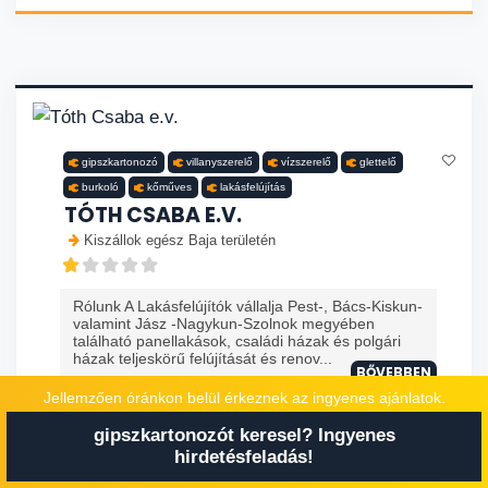
gipszkartonozó
villanyszerelő
vízszerelő
glettelő
burkoló
kőműves
lakásfelújítás
TÓTH CSABA E.V.
Kiszállok egész Baja területén
Rólunk A Lakásfelújítók vállalja Pest-, Bács-Kiskun-
valamint Jász -Nagykun-Szolnok megyében
található panellakások, családi házak és polgári
házak teljeskörű felújítását és renov...
BŐVEBBEN
Jellemzően óránkon belül érkeznek az ingyenes ajánlatok.
gipszkartonozót keresel? Ingyenes
HÍVÁS MOBILON
hirdetésfeladás!
AJÁNLATKÉRÉS