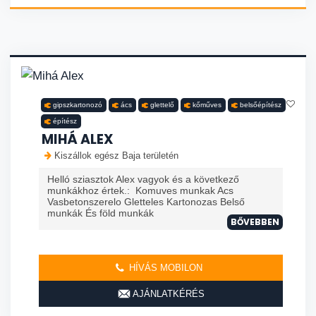
gipszkartonozó
ács
glettelő
kőműves
belsőépítész
építész
MIHÁ ALEX
Kiszállok egész Baja területén
Helló sziasztok Alex vagyok és a következő
munkákhoz értek.: Komuves munkak Acs
Vasbetonszerelo Gletteles Kartonozas Belső
munkák És föld munkák
BŐVEBBEN
HÍVÁS MOBILON
AJÁNLATKÉRÉS