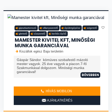
gipszkartonozó
villanyszerelő
épületgépész
szigetelő
glettelő
vízszerelő
kerítés építő
MAMESTER KIVITEL KFT, MINŐSÉGI
MUNKA GARANCIÁVAL
Kiszállok egész Baja területén
Gáspár Sándor kömüves szobafestő mázoló
mester vagyok. 25 éve vagyok a piacon.7-fő
Szakmunkásal dolgozom. Minöségi munka
garanciával!
BŐVEBBEN
HÍVÁS MOBILON
AJÁNLATKÉRÉS