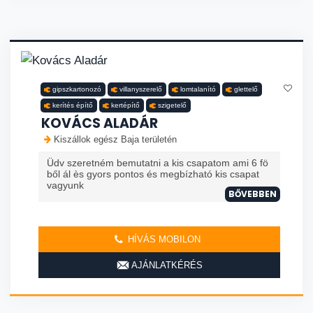
gipszkartonozó
villanyszerelő
lomtalanító
glettelő
kerítés építő
kertépítő
szigetelő
KOVÁCS ALADÁR
Kiszállok egész Baja területén
Üdv szeretném bemutatni a kis csapatom ami 6 fö
ből ál ès gyors pontos és megbízható kis csapat
vagyunk
BŐVEBBEN
HÍVÁS MOBILON
AJÁNLATKÉRÉS