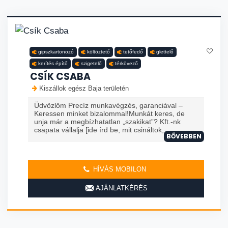
gipszkartonozó
költöztető
tetőfedő
glettelő
kerítés építő
szigetelő
térkövező
CSÍK CSABA
Kiszállok egész Baja területén
Üdvözlöm Precíz munkavégzés, garanciával –
Keressen minket bizalommal!Munkát keres, de
unja már a megbízhatatlan „szakikat”? Kft.-nk
csapata vállalja [ide írd be, mit csináltok, ...
BŐVEBBEN
HÍVÁS MOBILON
AJÁNLATKÉRÉS