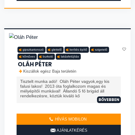
gipszkartonozó
glettelő
kerítés építő
szigetelő
kőműves
burkoló
lakásfelújítás
OLÁH PÉTER
Kiszállok egész Baja területén
Tisztelt munka adó! Oláh Péter vagyok,egy kis
falusi lakos! 2013 óta foglalkozom magas és
mélyépítői munkával! Állandó 5 fő brigád áll
rendelkezésre, köztük kiváló kő
BŐVEBBEN
HÍVÁS MOBILON
AJÁNLATKÉRÉS