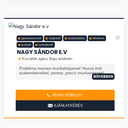
gipszkartonozó
szigetelő
lakásfelújítás
kőműves
burkoló
szobafestő
NAGY SÁNDOR E.V
Kiszállok egész Baja területén
Probléma mentes munkafolyamat! Hozzá értő
szakemberekkel, pontos ,precíz munkavégzés!
BŐVEBBEN
HÍVÁS MOBILON
AJÁNLATKÉRÉS