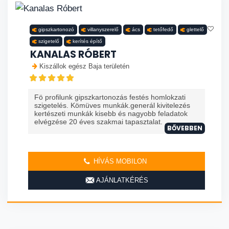
gipszkartonozó
villanyszerelő
ács
tetőfedő
glettelő
szigetelő
kerítés építő
KANALAS RÓBERT
Kiszállok egész Baja területén
Fö profilunk gipszkartonozás festés homlokzati
szigetelés. Kömüves munkák.generál kivitelezés
kertészeti munkák kisebb és nagyobb feladatok
elvégzése 20 éves szakmai tapasztalat. ...
BŐVEBBEN
HÍVÁS MOBILON
AJÁNLATKÉRÉS