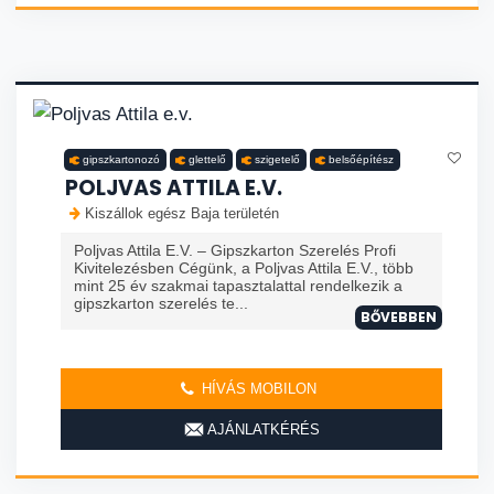
gipszkartonozó
glettelő
szigetelő
belsőépítész
POLJVAS ATTILA E.V.
Kiszállok egész Baja területén
Poljvas Attila E.V. – Gipszkarton Szerelés Profi
Kivitelezésben Cégünk, a Poljvas Attila E.V., több
mint 25 év szakmai tapasztalattal rendelkezik a
gipszkarton szerelés te...
BŐVEBBEN
HÍVÁS MOBILON
AJÁNLATKÉRÉS