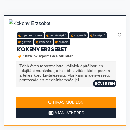
gipszkartonozó
kerítés építő
szigetelő
kertépítő
glettelő
kőműves
burkoló
KOKENY ERZSEBET
Kiszállok egész Baja területén
Több éves tapasztalattal vállalok építőipari és
felújítási munkákat, a kisebb javításoktól egészen
a teljes körű kivitelezésig. Munkámra igényesség,
pontosság és megbízhatóság jel...
BŐVEBBEN
HÍVÁS MOBILON
AJÁNLATKÉRÉS