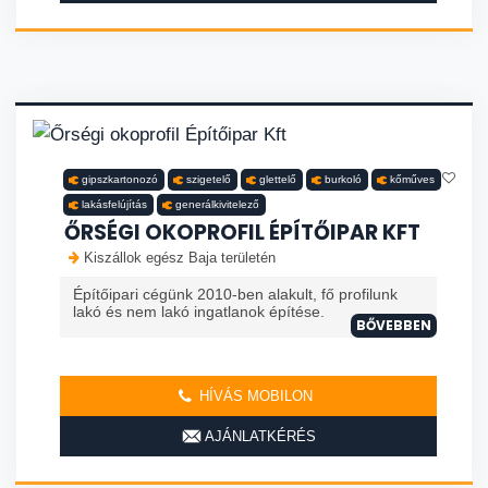
gipszkartonozó
szigetelő
glettelő
burkoló
kőműves
lakásfelújítás
generálkivitelező
ŐRSÉGI OKOPROFIL ÉPÍTŐIPAR KFT
Kiszállok egész Baja területén
Építőipari cégünk 2010-ben alakult, fő profilunk
lakó és nem lakó ingatlanok építése.
BŐVEBBEN
HÍVÁS MOBILON
AJÁNLATKÉRÉS