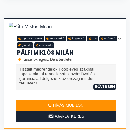
gipszkartonozó
lomtalanító
hegesztő
ács
tetőfedő
glettelő
vízszerelő
PÁLFI MIKLÓS MILÁN
Kiszállok egész Baja területén
Tisztelt megrendelők!Több éves szakmai
tapasztalattal rendelkezünk számlával és
garanciával dolgozunk az ország minden
területén!
BŐVEBBEN
HÍVÁS MOBILON
AJÁNLATKÉRÉS