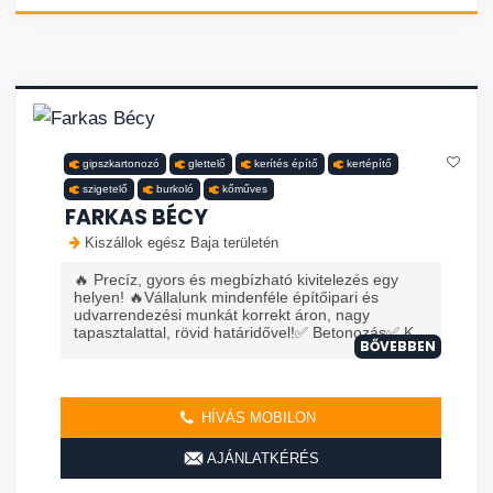
gipszkartonozó
glettelő
kerítés építő
kertépítő
szigetelő
burkoló
kőműves
FARKAS BÉCY
Kiszállok egész Baja területén
🔥 Precíz, gyors és megbízható kivitelezés egy
helyen! 🔥Vállalunk mindenféle építőipari és
udvarrendezési munkát korrekt áron, nagy
tapasztalattal, rövid határidővel!✅ Betonozás✅ K...
BŐVEBBEN
HÍVÁS MOBILON
AJÁNLATKÉRÉS