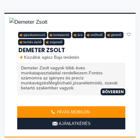
gipszkartonozó
lomtalanító
ács
tetőfedő
glettelő
kerítés építő
szigetelő
DEMETER ZSOLT
Kiszállok egész Baja területén
Demeter Zsolt vagyok több èves
munkatapasztalattal rendelkezem.Fontos
számomra az igènyes ès precíz
munkavègzèsMegbízható,józanèletmódú, szavát
betartó szakember vagyok.
BŐVEBBEN
HÍVÁS MOBILON
AJÁNLATKÉRÉS