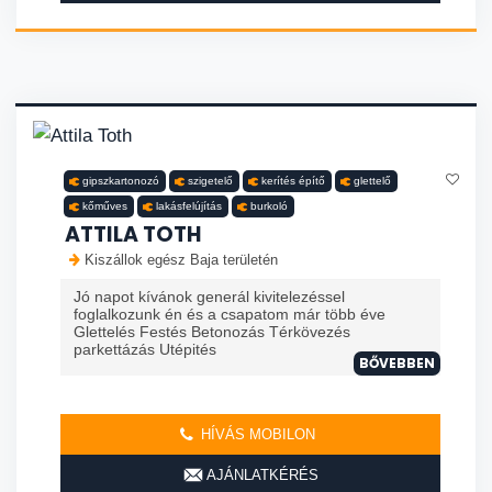
gipszkartonozó
szigetelő
kerítés építő
glettelő
kőműves
lakásfelújítás
burkoló
ATTILA TOTH
Kiszállok egész Baja területén
Jó napot kívánok generál kivitelezéssel
foglalkozunk én és a csapatom már több éve
Glettelés Festés Betonozás Térkövezés
parkettázás Utépités
BŐVEBBEN
HÍVÁS MOBILON
AJÁNLATKÉRÉS