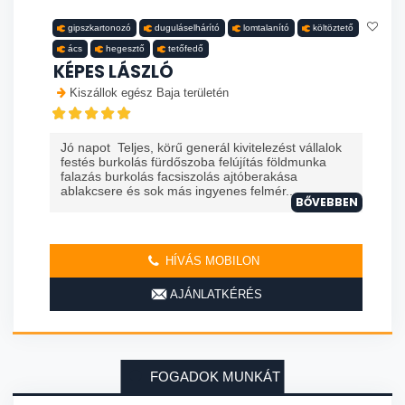
gipszkartonozó
duguláselhárító
lomtalanító
költöztető
ács
hegesztő
tetőfedő
KÉPES LÁSZLÓ
Kiszállok egész Baja területén
Jó napot Teljes, körű generál kivitelezést vállalok
festés burkolás fürdőszoba felújítás földmunka
falazás burkolás facsiszolás ajtóberakása
ablakcsere és sok más ingyenes felmér...
BŐVEBBEN
HÍVÁS MOBILON
AJÁNLATKÉRÉS
FOGADOK MUNKÁT