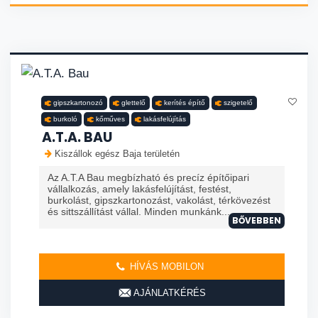
gipszkartonozó
glettelő
kerítés építő
szigetelő
burkoló
kőműves
lakásfelújítás
A.T.A. BAU
Kiszállok egész Baja területén
Az A.T.A Bau megbízható és precíz építőipari
vállalkozás, amely lakásfelújítást, festést,
burkolást, gipszkartonozást, vakolást, térkövezést
és sittszállítást vállal. Minden munkánk...
BŐVEBBEN
HÍVÁS MOBILON
AJÁNLATKÉRÉS