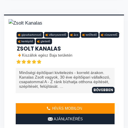
gipszkartonozó
villanyszerelő
ács
tetőfedő
vízszerelő
kertépítő
glettelő
ZSOLT KANALAS
Kiszállok egész Baja területén
Minőségi építőipari kivitelezés - korrekt árakon.
Kanalas Zsolt vagyok, 30 éve építőipari vállalkozó,
csapatommal A - Z ránk bízhatja otthona építését,
szépítését, felújítását. ...
BŐVEBBEN
HÍVÁS MOBILON
AJÁNLATKÉRÉS