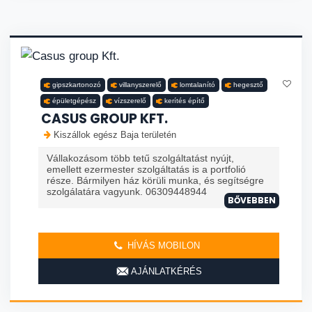
gipszkartonozó
villanyszerelő
lomtalanító
hegesztő
épületgépész
vízszerelő
kerítés építő
CASUS GROUP KFT.
Kiszállok egész Baja területén
Vállakozásom több tetű szolgáltatást nyújt,
emellett ezermester szolgáltatás is a portfolió
része. Bármilyen ház körüli munka, és segítségre
szolgálatára vagyunk. 06309448944
BŐVEBBEN
HÍVÁS MOBILON
AJÁNLATKÉRÉS