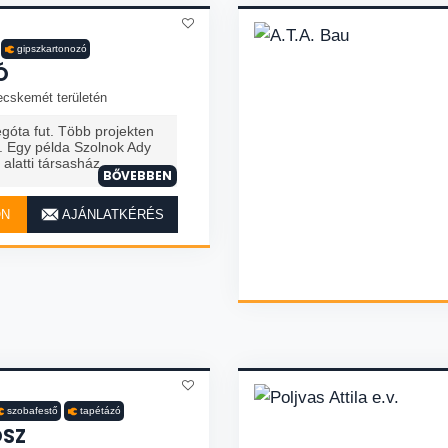
gipszkartonozó
Ó
ecskemét területén
góta fut. Több projekten
. Egy példa Szolnok Ady
alatti társasház
BŐVEBBEN
ON
AJÁNLATKÉRÉS
szobafestő
tapétázó
ÓSZ