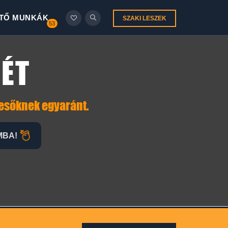
TŐ MUNKÁK
SZAKI LESZEK
53
ÉT
resőknek egyaránt.
MBA!