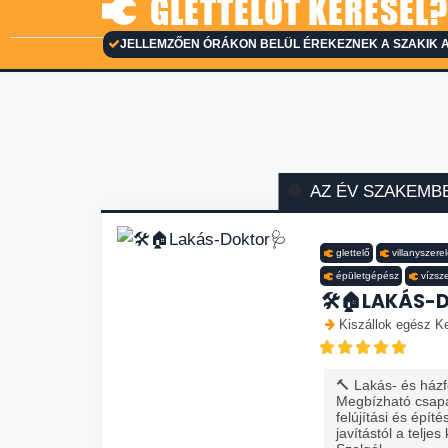
GLETTELŐT KERESEL?
JELLEMZŐEN ÓRÁKON BELÜL ÉREKEZNEK A SZAKIK A
AZ ÉV SZAKEMB
glettelő
villanyszere
épületgépész
vízsz
🛠️🏠LAKÁS-
Kiszállok egész K
🔨 Lakás- és házfe
Megbízható csapa
felújítási és épít
javítástól a teljes