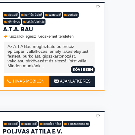
glettelő
kerítés építő
szigetelő
burkoló
kőműves
lakásfelújítás
A.T.A. BAU
Kiszállok egész Kecskemét területén
Az A.T.A Bau megbízható és precíz
építőipari vállalkozás, amely lakásfelújítást,
festést, burkolást, gipszkartonozást,
vakolást, térkövezést és sittszállítást vállal.
Minden munkánk...
BŐVEBBEN
HÍVÁS MOBILON
AJÁNLATKÉRÉS
glettelő
szigetelő
belsőépítész
gipszkartonozó
POLJVAS ATTILA E.V.