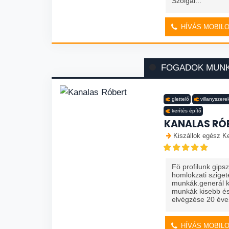
Szolgál...
HÍVÁS MOBIL
FOGADOK MUN
glettelő
villanyszere
kerítés építő
KANALAS RÓ
Kiszállok egész K
Fö profilunk gips
homlokzati szige
munkák.generál ki
munkák kisebb és
elvégzése 20 éves
HÍVÁS MOBIL