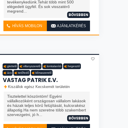
tevékenykedünk.Tehát több mint 500
elégedett ügyfél. És sok visszatérő
megrend...
BŐVEBBEN
HÍVÁS MOBILON
AJÁNLATKÉRÉS
glettelő
villanyszerelő
lomtalanító
hegesztő
ács
tetőfedő
klímaszerelő
VASTAG PATRIK E.V.
Kiszállok egész Kecskemét területén
Tisztelettel köszöntöm! Egyéni
vállalkozóként országosan vállalom lakások
és házak teljes körű felújítását, kulcsrakész
állapotig.Ha nem szeretne több szakembert
szervezgetni, jó h...
BŐVEBBEN