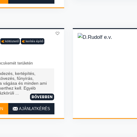
költöztető
kerítés építő
ecskemét területén
ndezés, kertépítés,
kövezés, fűnyírás,
afa vágása és minden ami
erthez kell. Egyéb
zkörüli ...
BŐVEBBEN
ON
AJÁNLATKÉRÉS