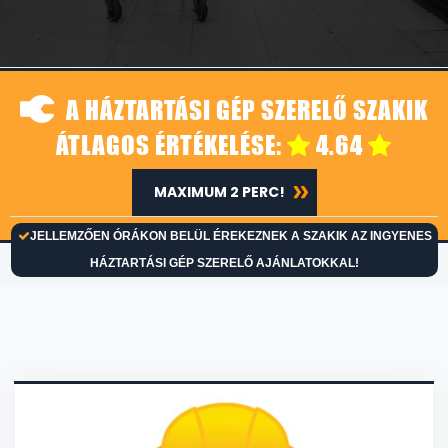
A HÁZTARTÁSI GÉP SZERELŐ SZAKIK
ÁTLAGOS ÉRTÉKELÉSE:
4.64
MAXIMUM 2 PERC!
JELLEMZŐEN ÓRÁKON BELÜL ÉREKEZNEK A SZAKIK AZ INGYENES
HÁZTARTÁSI GÉP SZERELŐ AJÁNLATOKKAL!