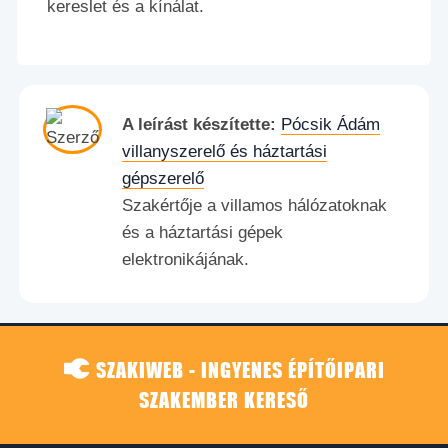
kereslet és a kínálat.
A leírást készítette:
Pócsik Ádám
villanyszerelő és háztartási
gépszerelő
Szakértője a villamos hálózatoknak
és a háztartási gépek
elektronikájának.
SZAKIWEB - INGYENES ÉPÍTŐIPARI
SZAKEMBER KERESŐ