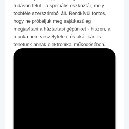
tudáson felül - a speciális eszköztár, mely
többféle szerszámból áll. Rendkívül fontos,
hogy ne próbáljuk meg sajátkezűleg
megjavítani a háztartási gépünket - hiszen, a
munka nem veszélytelen, és akár kárt is
tehetünk annak elektronikai működésében.