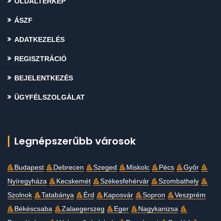
OLDALTÉRKÉP
ÁSZF
ADATKEZELÉS
REGISZTRÁCIÓ
BEJELENTKEZÉS
ÜGYFÉLSZOLGÁLAT
Legnépszerűbb városok
Budapest
Debrecen
Szeged
Miskolc
Pécs
Győr
Nyíregyháza
Kecskemét
Székesfehérvár
Szombathely
Szolnok
Tatabánya
Érd
Kaposvár
Sopron
Veszprém
Békéscsaba
Zalaegerszeg
Eger
Nagykanizsa