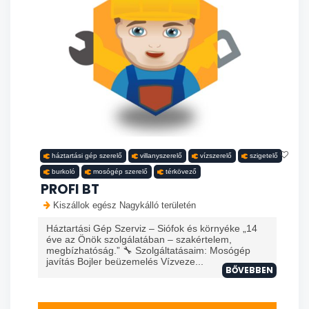
háztartási gép szerelő
villanyszerelő
vízszerelő
szigetelő
burkoló
mosógép szerelő
térkövező
PROFI BT
Kiszállok egész Nagykálló területén
Háztartási Gép Szerviz – Siófok és környéke „14
éve az Önök szolgálatában – szakértelem,
megbízhatóság.” 🔧 Szolgáltatásaim: Mosógép
javítás Bojler beüzemelés Vízveze...
BŐVEBBEN