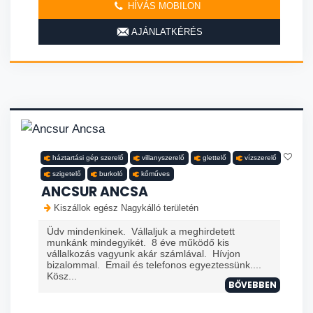
HÍVÁS MOBILON
AJÁNLATKÉRÉS
háztartási gép szerelő
villanyszerelő
glettelő
vízszerelő
szigetelő
burkoló
kőműves
ANCSUR ANCSA
Kiszállok egész Nagykálló területén
Üdv mindenkinek. Vállaljuk a meghirdetett
munkánk mindegyikét. 8 éve működő kis
vállalkozás vagyunk akár számlával. Hívjon
bizalommal. Email és telefonos egyeztessünk....
Kösz...
BŐVEBBEN