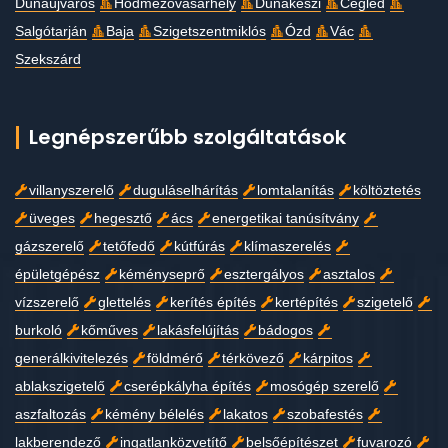
Dunaújváros
Hódmezővásárhely
Dunakeszi
Cegléd
Salgótarján
Baja
Szigetszentmiklós
Ózd
Vác
Szekszárd
Legnépszerűbb szolgáltatások
villanyszerelő
duguláselhárítás
lomtalanítás
költöztetés
üveges
hegesztő
ács
energetikai tanúsítvány
gázszerelő
tetőfedő
kútfúrás
klímaszerelés
épületgépész
kéményseprő
esztergályos
asztalos
vízszerelő
glettelés
kerítés építés
kertépítés
szigetelő
burkoló
kőműves
lakásfelújítás
bádogos
generálkivitelezés
földmérő
térkövező
kárpitos
ablakszigetelő
cserépkályha építés
mosógép szerelő
aszfaltozás
kémény bélelés
lakatos
szobafestés
lakberendező
ingatlanközvetítő
belsőépítészet
fuvarozó