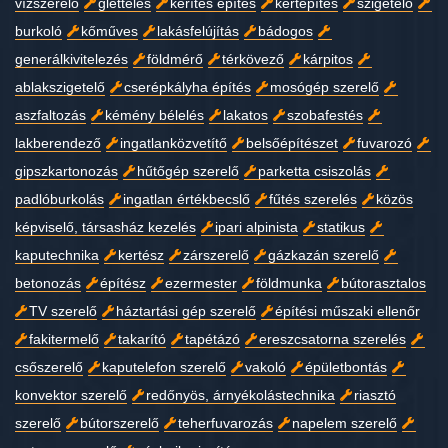
vízszerelő
glettelés
kerítés építés
kertépítés
szigetelő
burkoló
kőműves
lakásfelújítás
bádogos
generálkivitelezés
földmérő
térkövező
kárpitos
ablakszigetelő
cserépkályha építés
mosógép szerelő
aszfaltozás
kémény bélelés
lakatos
szobafestés
lakberendező
ingatlanközvetítő
belsőépítészet
fuvarozó
gipszkartonozás
hűtőgép szerelő
parketta csiszolás
padlóburkolás
ingatlan értékbecslő
fűtés szerelés
közös
képviselő, társasház kezelés
ipari alpinista
statikus
kaputechnika
kertész
zárszerelő
gázkazán szerelő
betonozás
építész
ezermester
földmunka
bútorasztalos
TV szerelő
háztartási gép szerelő
építési műszaki ellenőr
fakitermelő
takarító
tapétázó
ereszcsatorna szerelés
csőszerelő
kaputelefon szerelő
vakoló
épületbontás
konvektor szerelő
redőnyös, árnyékolástechnika
riasztó
szerelő
bútorszerelő
teherfuvarozás
napelem szerelő