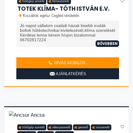
hűtőgép szerelő
klímaszerelő
TOTEK KLÍMA- TÓTH ISTVÁN E.V.
Kiszállok egész Cegléd területén
Jó napot vállalom családi házak kisebb irodák
boltok hűtéstechnikai kivitelezését,klíma szerelését
Kérdése lenne kérem hívjon bizalommal
06702817224
BŐVEBBEN
HÍVÁS MOBILON
AJÁNLATKÉRÉS
hűtőgép szerelő
villanyszerelő
glettelő
vízszerelő