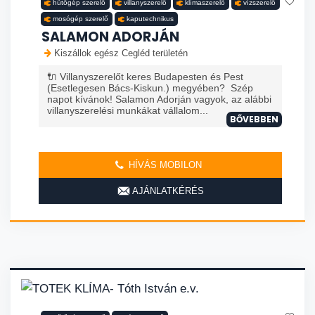
hűtőgép szerelő
villanyszerelő
klímaszerelő
vízszerelő
mosógép szerelő
kaputechnikus
SALAMON ADORJÁN
Kiszállok egész Cegléd területén
🔌 Villanyszerelőt keres Budapesten és Pest
(Esetlegesen Bács-Kiskun.) megyében? Szép
napot kívánok! Salamon Adorján vagyok, az alábbi
villanyszerelési munkákat vállalom...
BŐVEBBEN
HÍVÁS MOBILON
AJÁNLATKÉRÉS