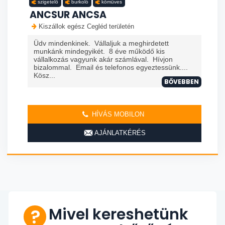
szigetelő
burkoló
kőműves
ANCSUR ANCSA
Kiszállok egész Cegléd területén
Üdv mindenkinek. Vállaljuk a meghirdetett
munkánk mindegyikét. 8 éve működő kis
vállalkozás vagyunk akár számlával. Hívjon
bizalommal. Email és telefonos egyeztessünk....
Kösz...
BŐVEBBEN
HÍVÁS MOBILON
AJÁNLATKÉRÉS
Mivel kereshetünk