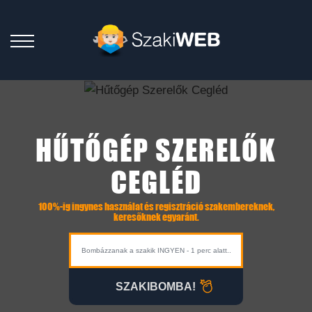
HŰTŐGÉP SZERELŐK
CEGLÉD
100%-ig ingynes használat és regisztráció szakembereknek,
keresőknek egyaránt.
SZAKIBOMBA!