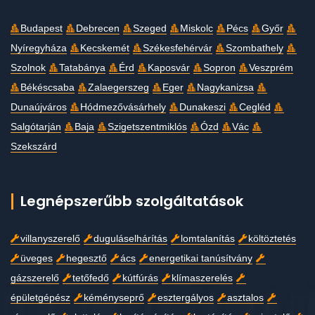
Budapest
Debrecen
Szeged
Miskolc
Pécs
Győr
Nyíregyháza
Kecskemét
Székesfehérvár
Szombathely
Szolnok
Tatabánya
Érd
Kaposvár
Sopron
Veszprém
Békéscsaba
Zalaegerszeg
Eger
Nagykanizsa
Dunaújváros
Hódmezővásárhely
Dunakeszi
Cegléd
Salgótarján
Baja
Szigetszentmiklós
Ózd
Vác
Szekszárd
Legnépszerűbb szolgáltatások
villanyszerelő
duguláselhárítás
lomtalanítás
költöztetés
üveges
hegesztő
ács
energetikai tanúsítvány
gázszerelő
tetőfedő
kútfúrás
klímaszerelés
épületgépész
kéményseprő
esztergályos
asztalos