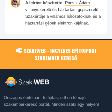
A leírást készítette:
Pócsik Ádám
villanyszerelő és háztartási gépszerelő
Szakértője a villamos hálózatoknak és a
háztartási gépek elektronikájának.
SZAKIWEB - INGYENES ÉPÍTŐIPARI
SZAKEMBER KERESŐ
Országos építőipari, felújítás, otthon témájú
szakemberkereső portál. Minden szaki egy helyen!