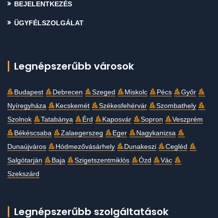
BEJELENTKEZÉS
ÜGYFÉLSZOLGÁLAT
Legnépszerűbb városok
Budapest
Debrecen
Szeged
Miskolc
Pécs
Győr
Nyíregyháza
Kecskemét
Székesfehérvár
Szombathely
Szolnok
Tatabánya
Érd
Kaposvár
Sopron
Veszprém
Békéscsaba
Zalaegerszeg
Eger
Nagykanizsa
Dunaújváros
Hódmezővásárhely
Dunakeszi
Cegléd
Salgótarján
Baja
Szigetszentmiklós
Ózd
Vác
Szekszárd
Legnépszerűbb szolgáltatások