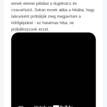
ennek elemei például a dugókulcs és
csavarhúzó. Sokan esnek abba a hibába, hogy
laikusként próbálják meg megjavítani a
hűtőgépüket - ez hatalmas hiba, ne
próbálkozzunk ezzel.