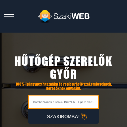
HŰTŐGÉP SZERELŐK
GYŐR
100%-ig ingynes használat és regisztráció szakembereknek,
keresőknek egyaránt.
SZAKIBOMBA!