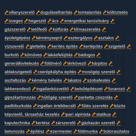
villanyszerelő
duguláselhárítás
lomtalanítás
költöztetés
üveges
hegesztő
ács
energetikai tanúsítvány
gázszerelő
tetőfedő
kútfúrás
klímaszerelés
épületgépész
kéményseprő
esztergályos
asztalos
vízszerelő
glettelés
kerítés építés
kertépítés
szigetelő
burkoló
kőműves
lakásfelújítás
bádogos
generálkivitelezés
földmérő
térkövező
kárpitos
ablakszigetelő
cserépkályha építés
mosógép szerelő
aszfaltozás
kémény bélelés
lakatos
szobafestés
lakberendező
ingatlanközvetítő
belsőépítészet
fuvarozó
gipszkartonozás
hűtőgép szerelő
parketta csiszolás
padlóburkolás
ingatlan értékbecslő
fűtés szerelés
közös
képviselő, társasház kezelés
ipari alpinista
statikus
kaputechnika
kertész
zárszerelő
gázkazán szerelő
betonozás
építész
ezermester
földmunka
bútorasztalos