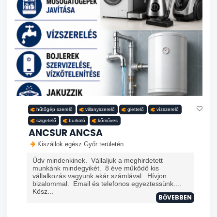
hűtőgép szerelő
villanyszerelő
glettelő
vízszerelő
szigetelő
burkoló
kőműves
ANCSUR ANCSA
Kiszállok egész Győr területén
Üdv mindenkinek. Vállaljuk a meghirdetett
munkánk mindegyikét. 8 éve működő kis
vállalkozás vagyunk akár számlával. Hívjon
bizalommal. Email és telefonos egyeztessünk....
Kösz...
BŐVEBBEN