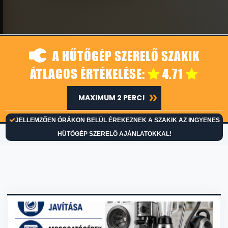
A HŰTŐGÉP SZERELŐ SZAKIK
ÁTLAGOS ÉRTÉKELÉSE:
4.71
MAXIMUM 2 PERC!
JELLEMZŐEN ÓRÁKON BELÜL ÉREKEZNEK A SZAKIK AZ INGYENES
HŰTŐGÉP SZERELŐ AJÁNLATOKKAL!