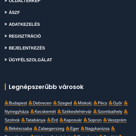
OLDALTÉRKÉP
ÁSZF
ADATKEZELÉS
REGISZTRÁCIÓ
BEJELENTKEZÉS
ÜGYFÉLSZOLGÁLAT
Legnépszerűbb városok
Budapest
Debrecen
Szeged
Miskolc
Pécs
Győr
Nyíregyháza
Kecskemét
Székesfehérvár
Szombathely
Szolnok
Tatabánya
Érd
Kaposvár
Sopron
Veszprém
Békéscsaba
Zalaegerszeg
Eger
Nagykanizsa