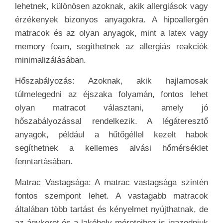
lehetnek, különösen azoknak, akik allergiások vagy
érzékenyek bizonyos anyagokra. A hipoallergén
matracok és az olyan anyagok, mint a latex vagy
memory foam, segíthetnek az allergiás reakciók
minimalizálásában.
Hőszabályozás: Azoknak, akik hajlamosak
túlmelegedni az éjszaka folyamán, fontos lehet
olyan matracot választani, amely jó
hőszabályozással rendelkezik. A légáteresztő
anyagok, például a hűtőgéllel kezelt habok
segíthetnek a kellemes alvási hőmérséklet
fenntartásában.
Matrac Vastagsága: A matrac vastagsága szintén
fontos szempont lehet. A vastagabb matracok
általában több tartást és kényelmet nyújthatnak, de
az ágykeret és a lakóhely méreteihez is igazodniuk