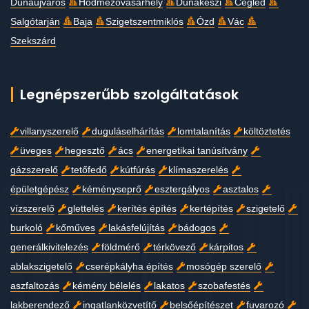
Dunaújváros
Hódmezővásárhely
Dunakeszi
Cegléd
Salgótarján
Baja
Szigetszentmiklós
Ózd
Vác
Szekszárd
Legnépszerűbb szolgáltatások
villanyszerelő
duguláselhárítás
lomtalanítás
költöztetés
üveges
hegesztő
ács
energetikai tanúsítvány
gázszerelő
tetőfedő
kútfúrás
klímaszerelés
épületgépész
kéményseprő
esztergályos
asztalos
vízszerelő
glettelés
kerítés építés
kertépítés
szigetelő
burkoló
kőműves
lakásfelújítás
bádogos
generálkivitelezés
földmérő
térkövező
kárpitos
ablakszigetelő
cserépkályha építés
mosógép szerelő
aszfaltozás
kémény bélelés
lakatos
szobafestés
lakberendező
ingatlanközvetítő
belsőépítészet
fuvarozó