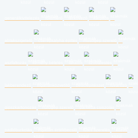
generálkivitelezés
földmérő
térkövező
kárpitos
ablakszigetelő
cserépkályha építés
mosógép szerelő
aszfaltozás
kémény bélelés
lakatos
szobafestés
lakberendező
ingatlanközvetítő
belsőépítészet
fuvarozó
gipszkartonozás
hűtőgép szerelő
parketta csiszolás
padlóburkolás
ingatlan értékbecslő
fűtés szerelés
közös