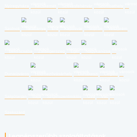
Nyíregyháza
Kecskemét
Székesfehérvár
Szombathely
Szolnok
Tatabánya
Érd
Kaposvár
Sopron
Veszprém
Békéscsaba
Zalaegerszeg
Eger
Nagykanizsa
Dunaújváros
Hódmezővásárhely
Dunakeszi
Cegléd
Salgótarján
Baja
Szigetszentmiklós
Ózd
Vác
Szekszárd
Legnépszerűbb szolgáltatások