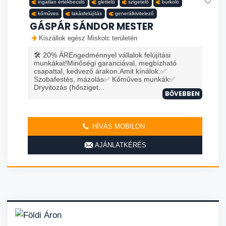
ingatlan értékbecslő
glettelő
szigetelő
burkoló
kőműves
lakásfelújítás
generálkivitelező
GÁSPÁR SÁNDOR MESTER
Kiszállok egész Miskolc területén
🛠️ 20% ÁREngedménnyel vállalok felújítási
munkákat!Minőségi garanciával, megbízható
csapattal, kedvező árakon.Amit kínálok:✅
Szobafestés, mázolás✅ Kőműves munkák✅
Dryvitozás (hősziget...
BŐVEBBEN
HÍVÁS MOBILON
AJÁNLATKÉRÉS