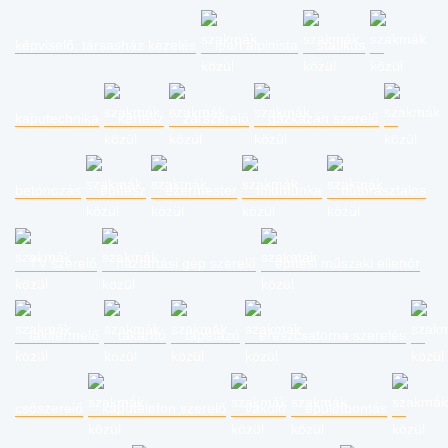
képviselő, társasház kezelés
ipari alpinista
statikus
kaputechnika
kertész
zárszerelő
gázkazán szerelő
betonozás
építész
ezermester
földmunka
bútorasztalos
TV szerelő
háztartási gép szerelő
építési műszaki ellenőr
fakitermelő
takarító
tapétázó
ereszcsatorna szerelés
csőszerelő
kaputelefon szerelő
vakoló
épületbontás