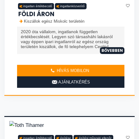
ingatlan értékbecslő
ingatlanközvetítő
FÖLDI ÁRON
Kiszállok egész Miskolc területén
2020 óta vállalom, ingatlanok független
értékbecslését. Legyen szó társasháhi lakásról
vagy éppen ipari ingatlanról az egész ország
területén kiszállok, de fő telephelyem Cegléd ...
BŐVEBBEN
HÍVÁS MOBILON
AJÁNLATKÉRÉS
ingatlan értékbecslő
építész
építési műszaki ellenőr