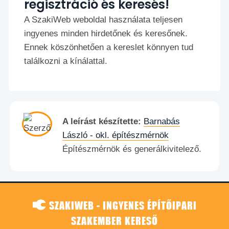
regisztráció és keresés!
A SzakiWeb weboldal használata teljesen
ingyenes minden hirdetőnek és keresőnek.
Ennek köszönhetően a kereslet könnyen tud
találkozni a kínálattal.
A leírást készítette:
Barnabás
László - okl. építészmérnök
Építészmérnök és generálkivitelező.
SZAKIWEB - INGYENES ÉPÍTŐIPARI
SZAKEMBER KERESŐ