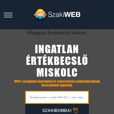
INGATLAN
ÉRTÉKBECSLŐ
MISKOLC
100%-ig ingynes használat és regisztráció szakembereknek,
keresőknek egyaránt.
SZAKIBOMBA!