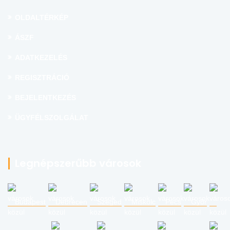
OLDALTÉRKÉP
ÁSZF
ADATKEZELÉS
REGISZTRÁCIÓ
BEJELENTKEZÉS
ÜGYFÉLSZOLGÁLAT
Legnépszerűbb városok
Budapest
Debrecen
Szeged
Miskolc
Pécs
Győr