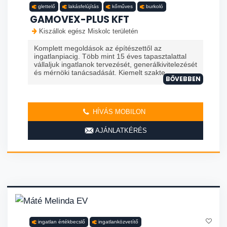
glettelő
lakásfelújítás
kőműves
burkoló
GAMOVEX-PLUS KFT
Kiszállok egész Miskolc területén
Komplett megoldások az építészettől az
ingatlanpiacig. Több mint 15 éves tapasztalattal
vállaljuk ingatlanok tervezését, generálkivitelezését
és mérnöki tanácsadását. Kiemelt szakte...
BŐVEBBEN
HÍVÁS MOBILON
AJÁNLATKÉRÉS
ingatlan értékbecslő
ingatlanközvetítő