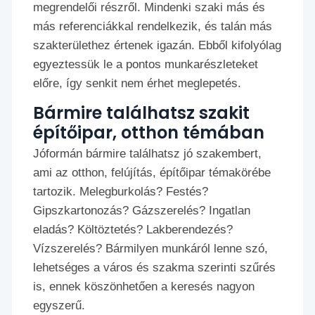
megrendelői részről. Mindenki szaki más és
más referenciákkal rendelkezik, és talán más
szakterülethez értenek igazán. Ebből kifolyólag
egyeztessük le a pontos munkarészleteket
előre, így senkit nem érhet meglepetés.
Bármire találhatsz szakit
építőipar, otthon témában
Jóformán bármire találhatsz jó szakembert,
ami az otthon, felújítás, építőipar témakörébe
tartozik. Melegburkolás? Festés?
Gipszkartonozás? Gázszerelés? Ingatlan
eladás? Költöztetés? Lakberendezés?
Vízszerelés? Bármilyen munkáról lenne szó,
lehetséges a város és szakma szerinti szűrés
is, ennek köszönhetően a keresés nagyon
egyszerű.