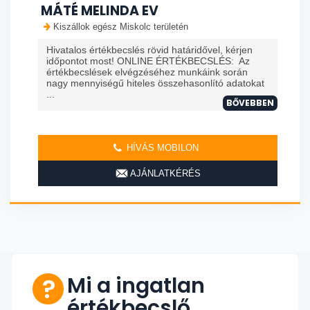
MÁTÉ MELINDA EV
Kiszállok egész Miskolc területén
Hivatalos értékbecslés rövid határidővel, kérjen
időpontot most! ONLINE ÉRTÉKBECSLÉS: Az
értékbecslések elvégzéséhez munkáink során
nagy mennyiségű hiteles összehasonlító adatokat
...
BŐVEBBEN
HÍVÁS MOBILON
AJÁNLATKÉRÉS
Mi a ingatlan
értékbecslő