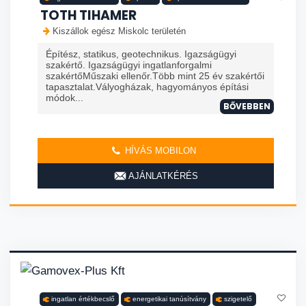
TOTH TIHAMER
Kiszállok egész Miskolc területén
Építész, statikus, geotechnikus. Igazságügyi
szakértő. Igazságügyi ingatlanforgalmi
szakértőMűszaki ellenőr.Több mint 25 év szakértői
tapasztalat.Vályogházak, hagyományos építási
módok...
BŐVEBBEN
HÍVÁS MOBILON
AJÁNLATKÉRÉS
ingatlan értékbecslő
energetikai tanúsítvány
szigetelő