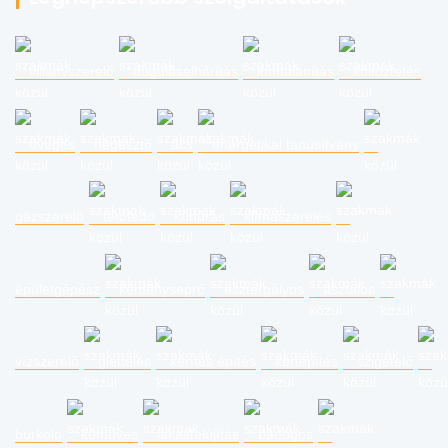
villanyszerelő
duguláselhárítás
lomtalanítás
költöztetés
üveges
hegesztő
ács
energetikai tanúsítvány
gázszerelő
tetőfedő
kútfúrás
klímaszerelés
épületgépész
kéményseprő
esztergályos
asztalos
vízszerelő
glettelés
kerítés építés
kertépítés
szigetelő
burkoló
kőműves
lakásfelújítás
bádogos