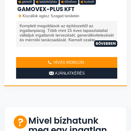
glettelő
lakásfelújítás
kőműves
burkoló
GAMOVEX-PLUS KFT
Kiszállok egész Szeged területén
Komplett megoldások az építészettől az
ingatlanpiacig. Több mint 15 éves tapasztalattal
vállaljuk ingatlanok tervezését, generálkivitelezését
és mérnöki tanácsadását. Kiemelt szakte...
BŐVEBBEN
HÍVÁS MOBILON
AJÁNLATKÉRÉS
Mivel bízhatunk
meg egy ingatlan