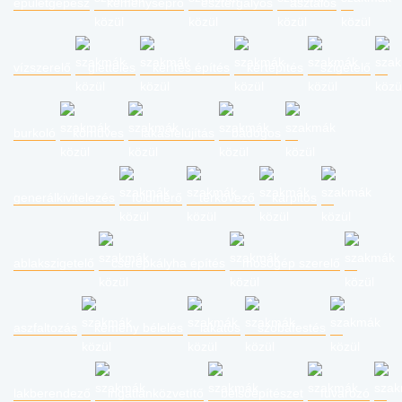
épületgépész
kéményseprő
esztergályos
asztalos
vízszerelő
glettelés
kerítés építés
kertépítés
szigetelő
burkoló
kőműves
lakásfelújítás
bádogos
generálkivitelezés
földmérő
térkövező
kárpitos
ablakszigetelő
cserépkályha építés
mosógép szerelő
aszfaltozás
kémény bélelés
lakatos
szobafestés
lakberendező
ingatlanközvetítő
belsőépítészet
fuvarozó