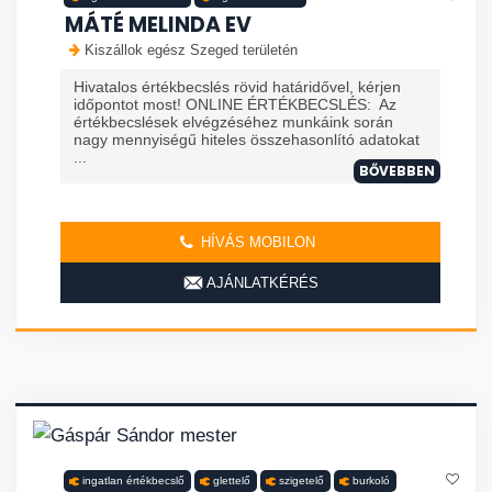
MÁTÉ MELINDA EV
Kiszállok egész Szeged területén
Hivatalos értékbecslés rövid határidővel, kérjen
időpontot most! ONLINE ÉRTÉKBECSLÉS: Az
értékbecslések elvégzéséhez munkáink során
nagy mennyiségű hiteles összehasonlító adatokat
...
BŐVEBBEN
HÍVÁS MOBILON
AJÁNLATKÉRÉS
ingatlan értékbecslő
glettelő
szigetelő
burkoló