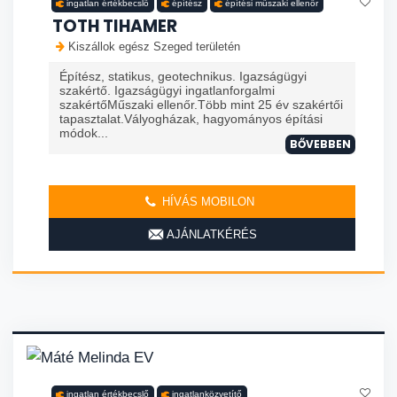
ingatlan értékbecslő
építész
építési műszaki ellenőr
TOTH TIHAMER
Kiszállok egész Szeged területén
Építész, statikus, geotechnikus. Igazságügyi
szakértő. Igazságügyi ingatlanforgalmi
szakértőMűszaki ellenőr.Több mint 25 év szakértői
tapasztalat.Vályogházak, hagyományos építási
módok...
BŐVEBBEN
HÍVÁS MOBILON
AJÁNLATKÉRÉS
ingatlan értékbecslő
ingatlanközvetítő