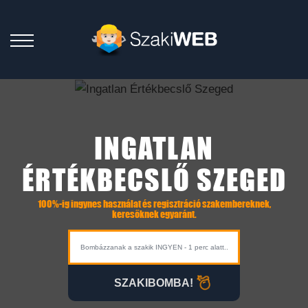
INGATLAN
ÉRTÉKBECSLŐ SZEGED
100%-ig ingynes használat és regisztráció szakembereknek,
keresőknek egyaránt.
SZAKIBOMBA!