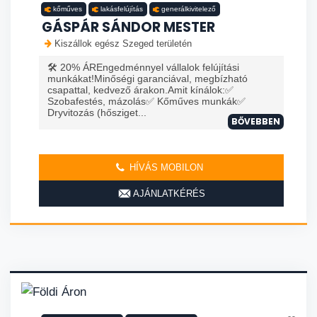
kőműves
lakásfelújítás
generálkivitelező
GÁSPÁR SÁNDOR MESTER
Kiszállok egész Szeged területén
🛠️ 20% ÁREngedménnyel vállalok felújítási
munkákat!Minőségi garanciával, megbízható
csapattal, kedvező árakon.Amit kínálok:✅
Szobafestés, mázolás✅ Kőműves munkák✅
Dryvitozás (hősziget...
BŐVEBBEN
HÍVÁS MOBILON
AJÁNLATKÉRÉS