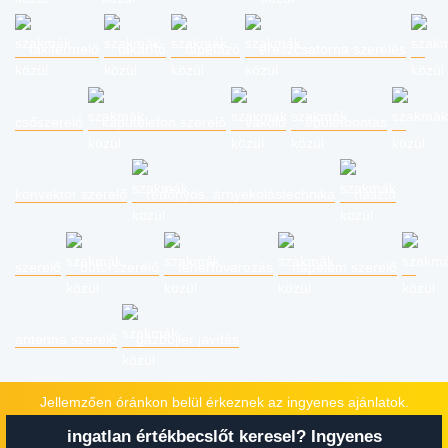
fakitermelő
takarító
tapétázó
ereszcsatorna szerelés
csőszerelő
kaputelefon szerelő
vakoló
épületbontás
konvektor szerelő
redőnyös, árnyékolástechnika
riasztó
szerelő
bútorszerelő
teherfuvarozás
napelem szerelő
antenna szerelő
gázbojler javítás
Jellemzően óránkon belül érkeznek az ingyenes ajánlatok.
ingatlan értékbecslőt keresel? Ingyenes