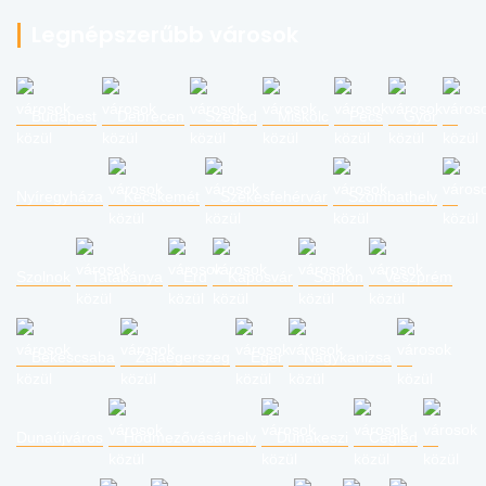
Legnépszerűbb városok
Budapest
Debrecen
Szeged
Miskolc
Pécs
Győr
Nyíregyháza
Kecskemét
Székesfehérvár
Szombathely
Szolnok
Tatabánya
Érd
Kaposvár
Sopron
Veszprém
Békéscsaba
Zalaegerszeg
Eger
Nagykanizsa
Dunaújváros
Hódmezővásárhely
Dunakeszi
Cegléd