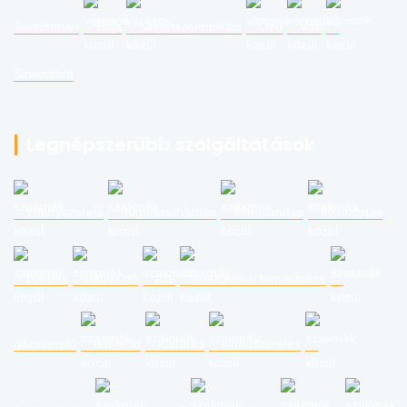
Salgótarján
Baja
Szigetszentmiklós
Ózd
Vác
Szekszárd
Legnépszerűbb szolgáltatások
villanyszerelő
duguláselhárítás
lomtalanítás
költöztetés
üveges
hegesztő
ács
energetikai tanúsítvány
gázszerelő
tetőfedő
kútfúrás
klímaszerelés