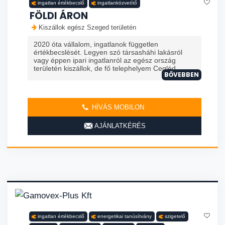
ingatlan értékbecslő
ingatlanközvetítő
FÖLDI ÁRON
Kiszállok egész Szeged területén
2020 óta vállalom, ingatlanok független
értékbecslését. Legyen szó társasháhi lakásról
vagy éppen ipari ingatlanról az egész ország
területén kiszállok, de fő telephelyem Cegléd ...
BŐVEBBEN
HÍVÁS MOBILON
AJÁNLATKÉRÉS
ingatlan értékbecslő
energetikai tanúsítvány
szigetelő