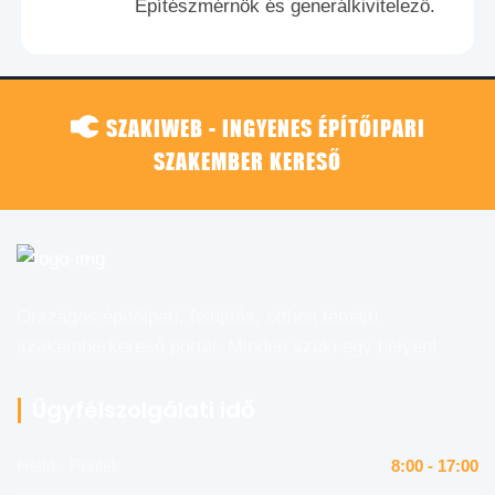
Építészmérnök és generálkivitelező.
SZAKIWEB - INGYENES ÉPÍTŐIPARI
SZAKEMBER KERESŐ
Országos építőipari, felújítás, otthon témájú
szakemberkereső portál. Minden szaki egy helyen!
Ügyfélszolgálati idő
Hétfő - Péntek
8:00 - 17:00