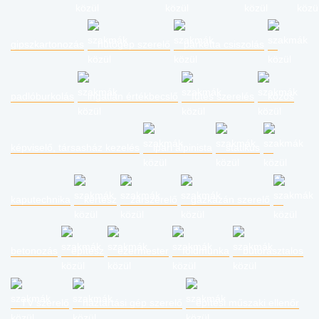
gipszkartonozás
hűtőgép szerelő
parketta csiszolás
padlóburkolás
ingatlan értékbecslő
fűtés szerelés
közös
képviselő, társasház kezelés
ipari alpinista
statikus
kaputechnika
kertész
zárszerelő
gázkazán szerelő
betonozás
építész
ezermester
földmunka
bútorasztalos
TV szerelő
háztartási gép szerelő
építési műszaki ellenőr