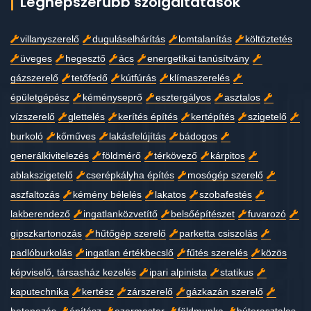
Legnépszerűbb szolgáltatások
villanyszerelő
duguláselhárítás
lomtalanítás
költöztetés
üveges
hegesztő
ács
energetikai tanúsítvány
gázszerelő
tetőfedő
kútfúrás
klímaszerelés
épületgépész
kéményseprő
esztergályos
asztalos
vízszerelő
glettelés
kerítés építés
kertépítés
szigetelő
burkoló
kőműves
lakásfelújítás
bádogos
generálkivitelezés
földmérő
térkövező
kárpitos
ablakszigetelő
cserépkályha építés
mosógép szerelő
aszfaltozás
kémény bélelés
lakatos
szobafestés
lakberendező
ingatlanközvetítő
belsőépítészet
fuvarozó
gipszkartonozás
hűtőgép szerelő
parketta csiszolás
padlóburkolás
ingatlan értékbecslő
fűtés szerelés
közös
képviselő, társasház kezelés
ipari alpinista
statikus
kaputechnika
kertész
zárszerelő
gázkazán szerelő