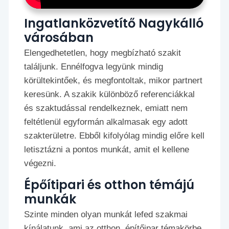
Ingatlanközvetítő Nagykálló
városában
Elengedhetetlen, hogy megbízható szakit
találjunk. Ennélfogva legyünk mindig
körültekintőek, és megfontoltak, mikor partnert
keresünk. A szakik különböző referenciákkal
és szaktudással rendelkeznek, emiatt nem
feltétlenül egyformán alkalmasak egy adott
szakterületre. Ebből kifolyólag mindig előre kell
letisztázni a pontos munkát, amit el kellene
végezni.
Épőítipari és otthon témájú
munkák
Szinte minden olyan munkát lefed szakmai
kínálatunk, ami az otthon, építőipar témakörbe