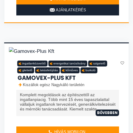
AJÁNLATKÉRÉS
ingatlanközvetítő
energetikai tanúsítvány
szigetelő
glettelő
lakásfelújítás
kőműves
burkoló
GAMOVEX-PLUS KFT
Kiszállok egész Nagykálló területén
Komplett megoldások az építészettől az
ingatlanpiacig. Több mint 15 éves tapasztalattal
vállaljuk ingatlanok tervezését, generálkivitelezését
és mérnöki tanácsadását. Kiemelt szakte...
BŐVEBBEN
HÍVÁS MOBILON