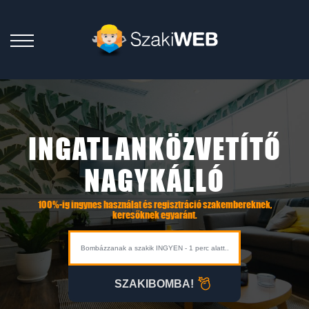
INGATLANKÖZVETÍTŐ
NAGYKÁLLÓ
100%-ig ingynes használat és regisztráció szakembereknek,
keresőknek egyaránt.
SZAKIBOMBA!