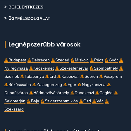
BEJELENTKEZÉS
ÜGYFÉLSZOLGÁLAT
Legnépszerűbb városok
Budapest
Debrecen
Szeged
Miskolc
Pécs
Győr
Nyíregyháza
Kecskemét
Székesfehérvár
Szombathely
Szolnok
Tatabánya
Érd
Kaposvár
Sopron
Veszprém
Békéscsaba
Zalaegerszeg
Eger
Nagykanizsa
Dunaújváros
Hódmezővásárhely
Dunakeszi
Cegléd
Salgótarján
Baja
Szigetszentmiklós
Ózd
Vác
Szekszárd