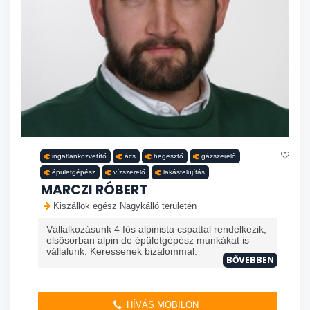
ingatlanközvetítő
ács
hegesztő
gázszerelő
épületgépész
vízszerelő
lakásfelújítás
MARCZI RÓBERT
Kiszállok egész Nagykálló területén
Vállalkozásunk 4 fős alpinista cspattal rendelkezik,
elsősorban alpin de épületgépész munkákat is
vállalunk. Keressenek bizalommal.
BŐVEBBEN
HÍVÁS MOBILON