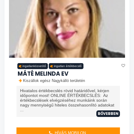
ingatlanközvetítő
ingatlan értékbecslő
MÁTÉ MELINDA EV
Kiszállok egész Nagykálló területén
Hivatalos értékbecslés rövid határidővel, kérjen
időpontot most! ONLINE ÉRTÉKBECSLÉS: Az
értékbecslések elvégzéséhez munkáink során
nagy mennyiségű hiteles összehasonlító adatokat
...
BŐVEBBEN
HÍVÁS MOBILON