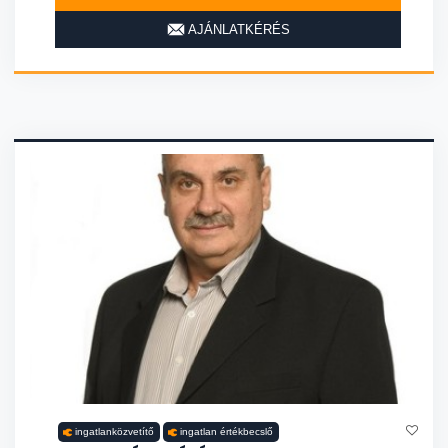
AJÁNLATKÉRÉS
ingatlanközvetítő
ingatlan értékbecslő