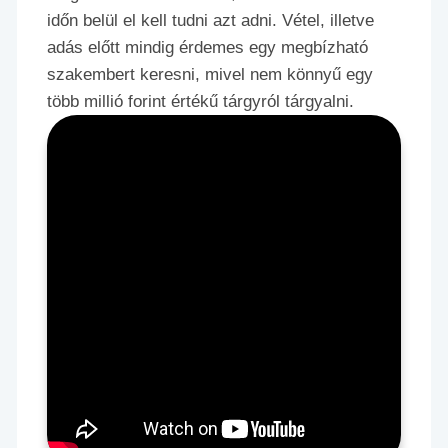
időn belül el kell tudni azt adni. Vétel, illetve
adás előtt mindig érdemes egy megbízható
szakembert keresni, mivel nem könnyű egy
több millió forint értékű tárgyról tárgyalni.