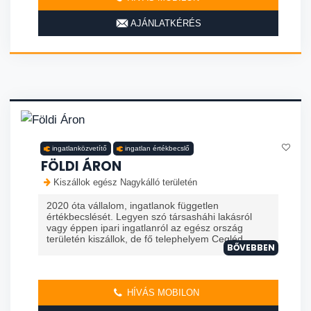
AJÁNLATKÉRÉS
ingatlanközvetítő
ingatlan értékbecslő
FÖLDI ÁRON
Kiszállok egész Nagykálló területén
2020 óta vállalom, ingatlanok független
értékbecslését. Legyen szó társasháhi lakásról
vagy éppen ipari ingatlanról az egész ország
területén kiszállok, de fő telephelyem Cegléd ...
BŐVEBBEN
HÍVÁS MOBILON