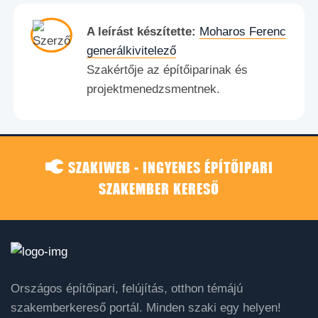
A leírást készítette:
Moharos Ferenc
generálkivitelező
Szakértője az építőiparinak és
projektmenedzsmentnek.
SZAKIWEB - INGYENES ÉPÍTŐIPARI
SZAKEMBER KERESŐ
Országos építőipari, felújítás, otthon témájú
szakemberkereső portál. Minden szaki egy helyen!