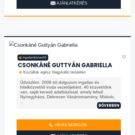
AJÁNLATKÉRÉS
ingatlanközvetítő
CSONKÁNÉ GUTTYÁN GABRIELLA
Kiszállok egész Nagykálló területén
Üdvözlöm. 2008-tól dolgozom ingatlan és
hitelközvetítő iroda vezetőjeként. 40 közvetítőnk
van, saját kereső adatbázissal, amely lefedi
Nyíregyháza, Debrecen Vásárosnamény, Miskolc,
...
BŐVEBBEN
HÍVÁS MOBILON