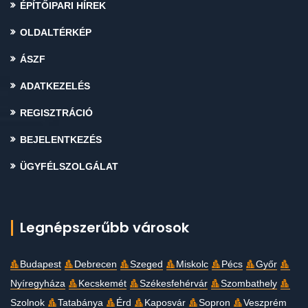
ÉPÍTŐIPARI HÍREK
OLDALTÉRKÉP
ÁSZF
ADATKEZELÉS
REGISZTRÁCIÓ
BEJELENTKEZÉS
ÜGYFÉLSZOLGÁLAT
Legnépszerűbb városok
Budapest
Debrecen
Szeged
Miskolc
Pécs
Győr
Nyíregyháza
Kecskemét
Székesfehérvár
Szombathely
Szolnok
Tatabánya
Érd
Kaposvár
Sopron
Veszprém