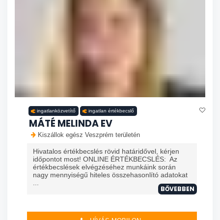
ingatlanközvetítő
ingatlan értékbecslő
MÁTÉ MELINDA EV
Kiszállok egész Veszprém területén
Hivatalos értékbecslés rövid határidővel, kérjen
időpontot most! ONLINE ÉRTÉKBECSLÉS: Az
értékbecslések elvégzéséhez munkáink során
nagy mennyiségű hiteles összehasonlító adatokat
...
BŐVEBBEN