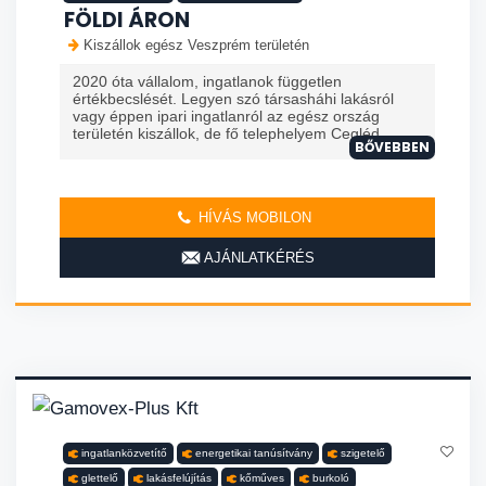
FÖLDI ÁRON
Kiszállok egész Veszprém területén
2020 óta vállalom, ingatlanok független
értékbecslését. Legyen szó társasháhi lakásról
vagy éppen ipari ingatlanról az egész ország
területén kiszállok, de fő telephelyem Cegléd ...
BŐVEBBEN
HÍVÁS MOBILON
AJÁNLATKÉRÉS
ingatlanközvetítő
energetikai tanúsítvány
szigetelő
glettelő
lakásfelújítás
kőműves
burkoló