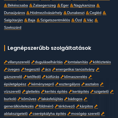
Békéscsaba
Zalaegerszeg
Eger
Nagykanizsa
Dunaújváros
Hódmezővásárhely
Dunakeszi
Cegléd
Salgótarján
Baja
Szigetszentmiklós
Ózd
Vác
Szekszárd
Legnépszerűbb szolgáltatások
villanyszerelő
duguláselhárítás
lomtalanítás
költöztetés
üveges
hegesztő
ács
energetikai tanúsítvány
gázszerelő
tetőfedő
kútfúrás
klímaszerelés
épületgépész
kéményseprő
esztergályos
asztalos
vízszerelő
glettelés
kerítés építés
kertépítés
szigetelő
burkoló
kőműves
lakásfelújítás
bádogos
generálkivitelezés
földmérő
térkövező
kárpitos
ablakszigetelő
cserépkályha építés
mosógép szerelő