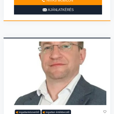
HÍVÁS MOBILON
AJÁNLATKÉRÉS
ingatlanközvetítő
ingatlan értékbecslő