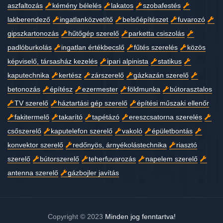
aszfaltozás
kémény bélelés
lakatos
szobafestés
lakberendező
ingatlanközvetítő
belsőépítészet
fuvarozó
gipszkartonozás
hűtőgép szerelő
parketta csiszolás
padlóburkolás
ingatlan értékbecslő
fűtés szerelés
közös
képviselő, társasház kezelés
ipari alpinista
statikus
kaputechnika
kertész
zárszerelő
gázkazán szerelő
betonozás
építész
ezermester
földmunka
bútorasztalos
TV szerelő
háztartási gép szerelő
építési műszaki ellenőr
fakitermelő
takarító
tapétázó
ereszcsatorna szerelés
csőszerelő
kaputelefon szerelő
vakoló
épületbontás
konvektor szerelő
redőnyös, árnyékolástechnika
riasztó
szerelő
bútorszerelő
teherfuvarozás
napelem szerelő
antenna szerelő
gázbojler javítás
Copyright © 2023
Minden jog fenntartva!