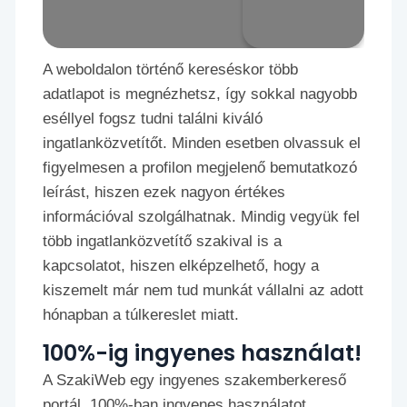
A weboldalon történő kereséskor több
adatlapot is megnézhetsz, így sokkal nagyobb
eséllyel fogsz tudni találni kiváló
ingatlanközvetítőt. Minden esetben olvassuk el
figyelmesen a profilon megjelenő bemutatkozó
leírást, hiszen ezek nagyon értékes
információval szolgálhatnak. Mindig vegyük fel
több ingatlanközvetítő szakival is a
kapcsolatot, hiszen elképzelhető, hogy a
kiszemelt már nem tud munkát vállalni az adott
hónapban a túlkereslet miatt.
100%-ig ingyenes használat!
A SzakiWeb egy ingyenes szakemberkereső
portál. 100%-ban ingyenes használatot