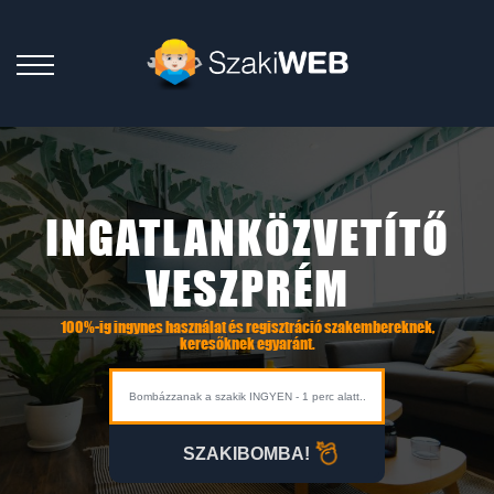
INGATLANKÖZVETÍTŐ
VESZPRÉM
100%-ig ingynes használat és regisztráció szakembereknek,
keresőknek egyaránt.
SZAKIBOMBA!