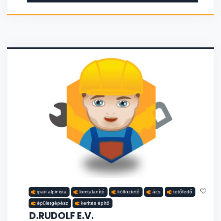
ipari alpinista
lomtalanító
költöztető
ács
tetőfedő
épületgépész
kerítés építő
D.RUDOLF E.V.