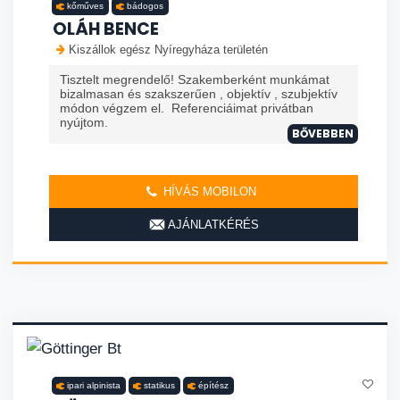
kőműves
bádogos
OLÁH BENCE
Kiszállok egész Nyíregyháza területén
Tisztelt megrendelő! Szakemberként munkámat
bizalmasan és szakszerűen , objektív , szubjektív
módon végzem el. Referenciáimat privátban
nyújtom.
BŐVEBBEN
HÍVÁS MOBILON
AJÁNLATKÉRÉS
ipari alpinista
statikus
építész