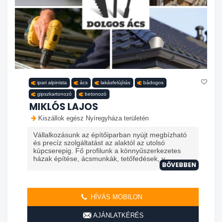
ipari alpinista
ács
lakásfelújítás
bádogos
gipszkartonozó
betonozó
MIKLÓS LAJOS
Kiszállok egész Nyíregyháza területén
Vállalkozásunk az építőiparban nyújt megbízható
és precíz szolgáltatást az alaktól az utolsó
kúpcserepig. Fő profilunk a könnyűszerkezetes
házak építése, ácsmunkák, tetőfedések, v...
BŐVEBBEN
HÍVÁS MOBILON
AJÁNLATKÉRÉS