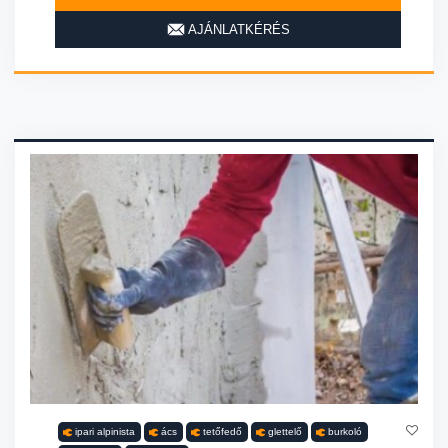
AJÁNLATKÉRÉS
ipari alpinista
ács
tetőfedő
glettelő
burkoló