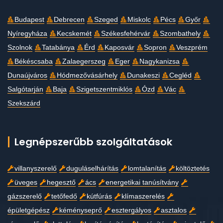
Budapest
Debrecen
Szeged
Miskolc
Pécs
Győr
Nyíregyháza
Kecskemét
Székesfehérvár
Szombathely
Szolnok
Tatabánya
Érd
Kaposvár
Sopron
Veszprém
Békéscsaba
Zalaegerszeg
Eger
Nagykanizsa
Dunaújváros
Hódmezővásárhely
Dunakeszi
Cegléd
Salgótarján
Baja
Szigetszentmiklós
Ózd
Vác
Szekszárd
Legnépszerűbb szolgáltatások
villanyszerelő
duguláselhárítás
lomtalanítás
költöztetés
üveges
hegesztő
ács
energetikai tanúsítvány
gázszerelő
tetőfedő
kútfúrás
klímaszerelés
épületgépész
kéményseprő
esztergályos
asztalos