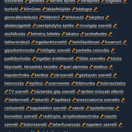
vízszerelő
glettelés
kerítés építés
kertépítés
szigetelő
burkoló
kőműves
lakásfelújítás
bádogos
generálkivitelezés
földmérő
térkövező
kárpitos
ablakszigetelő
cserépkályha építés
mosógép szerelő
aszfaltozás
kémény bélelés
lakatos
szobafestés
lakberendező
ingatlanközvetítő
belsőépítészet
fuvarozó
gipszkartonozás
hűtőgép szerelő
parketta csiszolás
padlóburkolás
ingatlan értékbecslő
fűtés szerelés
közös
képviselő, társasház kezelés
ipari alpinista
statikus
kaputechnika
kertész
zárszerelő
gázkazán szerelő
betonozás
építész
ezermester
földmunka
bútorasztalos
TV szerelő
háztartási gép szerelő
építési műszaki ellenőr
fakitermelő
takarító
tapétázó
ereszcsatorna szerelés
csőszerelő
kaputelefon szerelő
vakoló
épületbontás
konvektor szerelő
redőnyös, árnyékolástechnika
riasztó
szerelő
bútorszerelő
teherfuvarozás
napelem szerelő