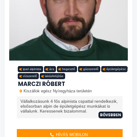
ipari alpinista
ács
hegesztő
gázszerelő
épületgépész
vízszerelő
lakásfelújítás
MARCZI RÓBERT
Kiszállok egész Nyíregyháza területén
Vállalkozásunk 4 fős alpinista cspattal rendelkezik,
elsősorban alpin de épületgépész munkákat is
vállalunk. Keressenek bizalommal.
BŐVEBBEN
HÍVÁS MOBILON