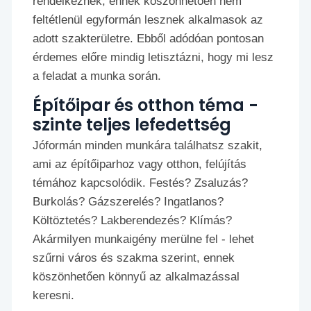
rendelkeznek, ennek köszönhetően nem
feltétlenül egyformán lesznek alkalmasok az
adott szakterületre. Ebből adódóan pontosan
érdemes előre mindig letisztázni, hogy mi lesz
a feladat a munka során.
Építőipar és otthon téma -
szinte teljes lefedettség
Jóformán minden munkára találhatsz szakit,
ami az építőiparhoz vagy otthon, felújítás
témához kapcsolódik. Festés? Zsaluzás?
Burkolás? Gázszerelés? Ingatlanos?
Költöztetés? Lakberendezés? Klímás?
Akármilyen munkaigény merülne fel - lehet
szűrni város és szakma szerint, ennek
köszönhetően könnyű az alkalmazással
keresni.