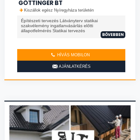
GÖTTINGER BT
Kiszállok egész Nyíregyháza területén
Építészeti tervezés Látványterv statikai
szakvélemény ingatlanvásárlás előtti
állapotfelmérés Statikai tervezés
BŐVEBBEN
HÍVÁS MOBILON
AJÁNLATKÉRÉS