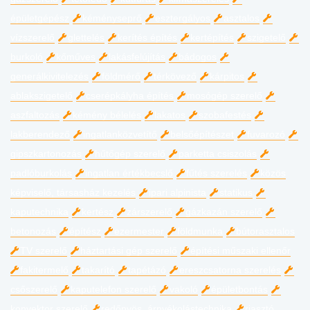
épületgépész
kéményseprő
esztergályos
asztalos
vízszerelő
glettelés
kerítés építés
kertépítés
szigetelő
burkoló
kőműves
lakásfelújítás
bádogos
generálkivitelezés
földmérő
térkövező
kárpitos
ablakszigetelő
cserépkályha építés
mosógép szerelő
aszfaltozás
kémény bélelés
lakatos
szobafestés
lakberendező
ingatlanközvetítő
belsőépítészet
fuvarozó
gipszkartonozás
hűtőgép szerelő
parketta csiszolás
padlóburkolás
ingatlan értékbecslő
fűtés szerelés
közös
képviselő, társasház kezelés
ipari alpinista
statikus
kaputechnika
kertész
zárszerelő
gázkazán szerelő
betonozás
építész
ezermester
földmunka
bútorasztalos
TV szerelő
háztartási gép szerelő
építési műszaki ellenőr
fakitermelő
takarító
tapétázó
ereszcsatorna szerelés
csőszerelő
kaputelefon szerelő
vakoló
épületbontás
konvektor szerelő
redőnyös, árnyékolástechnika
riasztó