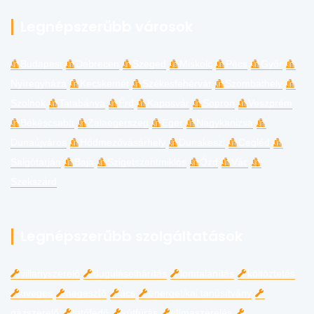
Legnépszerűbb városok
Budapest
Debrecen
Szeged
Miskolc
Pécs
Győr
Nyíregyháza
Kecskemét
Székesfehérvár
Szombathely
Szolnok
Tatabánya
Érd
Kaposvár
Sopron
Veszprém
Békéscsaba
Zalaegerszeg
Eger
Nagykanizsa
Dunaújváros
Hódmezővásárhely
Dunakeszi
Cegléd
Salgótarján
Baja
Szigetszentmiklós
Ózd
Vác
Szekszárd
Legnépszerűbb szolgáltatások
villanyszerelő
duguláselhárítás
lomtalanítás
költöztetés
üveges
hegesztő
ács
energetikai tanúsítvány
gázszerelő
tetőfedő
kútfúrás
klímaszerelés