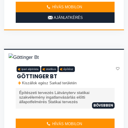
HÍVÁS MOBILON
AJÁNLATKÉRÉS
ipari alpinista
statikus
építész
GÖTTINGER BT
Kiszállok egész Sarkad területén
Építészeti tervezés Látványterv statikai
szakvélemény ingatlanvásárlás előtti
állapotfelmérés Statikai tervezés
BŐVEBBEN
HÍVÁS MOBILON