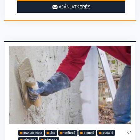
AJÁNLATKÉRÉS
ipari alpinista
ács
tetőfedő
glettelő
burkoló
kőműves
bádogos