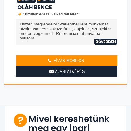
OLÁH BENCE
Kiszállok egész Sarkad területén
Tisztelt megrendelő! Szakemberként munkámat
bizalmasan és szakszerűen , objektív , szubjektív
módon végzem el. Referenciáimat privátban
nyújtom.
BŐVEBBEN
HÍVÁS MOBILON
AJÁNLATKÉRÉS
Mivel kereshetünk
meg egy ipari