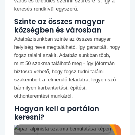
város és település szerinti szűrésre is, így a
keresés rendkívül egyszerű.
Szinte az összes magyar
községben és városban
Adatbázisunkban szinte az összes magyar
helyiség neve megtalálható, így garantált, hogy
fogsz találni szakit. Adatbázisunkban több,
mint 50 szakma található meg - így jóformán
biztosra vehető, hogy fogsz tudni találni
szakembert a felmerülő feladatra, legyen szó
bármilyen karbantartási, építési,
otthonteremtési munkáról.
Hogyan kell a portálon
keresni?