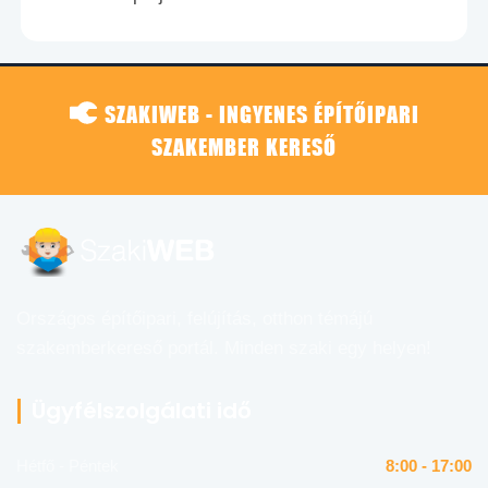
SZAKIWEB - INGYENES ÉPÍTŐIPARI
SZAKEMBER KERESŐ
Országos építőipari, felújítás, otthon témájú
szakemberkereső portál. Minden szaki egy helyen!
Ügyfélszolgálati idő
Hétfő - Péntek
8:00 - 17:00