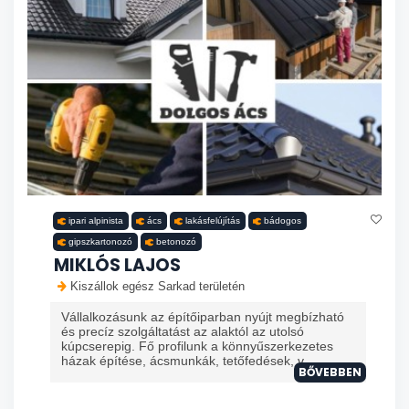
ipari alpinista
ács
lakásfelújítás
bádogos
gipszkartonozó
betonozó
MIKLÓS LAJOS
Kiszállok egész Sarkad területén
Vállalkozásunk az építőiparban nyújt megbízható
és precíz szolgáltatást az alaktól az utolsó
kúpcserepig. Fő profilunk a könnyűszerkezetes
házak építése, ácsmunkák, tetőfedések, v...
BŐVEBBEN