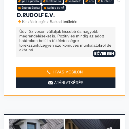
ipari alpinista
lomtalanító
költöztető
ács
tetőfedő
épületgépész
kerítés építő
D.RUDOLF E.V.
Kiszállok egész Sarkad területén
Üdv! Szívesen vállaljuk kissebb és nagyobb
megrendeléseket is. Pozitív és mindig az adott
határokon belül a tökéletességre
törekszünk.Legyen szó kőműves munkálatokról de
akár há
BŐVEBBEN
HÍVÁS MOBILON
AJÁNLATKÉRÉS