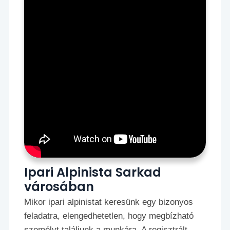
Ipari Alpinista Sarkad
városában
Mikor ipari alpinistat keresünk egy bizonyos
feladatra, elengedhetetlen, hogy megbízható
személyt találjunk a munkára. A regisztrált