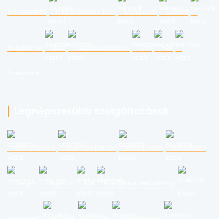
Dunaújváros
Hódmezővásárhely
Dunakeszi
Cegléd
Salgótarján
Baja
Szigetszentmiklós
Ózd
Vác
Szekszárd
Legnépszerűbb szolgáltatások
villanyszerelő
duguláselhárítás
lomtalanítás
költöztetés
üveges
hegesztő
ács
energetikai tanúsítvány
gázszerelő
tetőfedő
kútfúrás
klímaszerelés