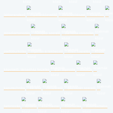
lakberendező
ingatlanközvetítő
belsőépítészet
fuvarozó
gipszkartonozás
hűtőgép szerelő
parketta csiszolás
padlóburkolás
ingatlan értékbecslő
fűtés szerelés
közös
képviselő, társasház kezelés
ipari alpinista
statikus
kaputechnika
kertész
zárszerelő
gázkazán szerelő
betonozás
építész
ezermester
földmunka
bútorasztalos