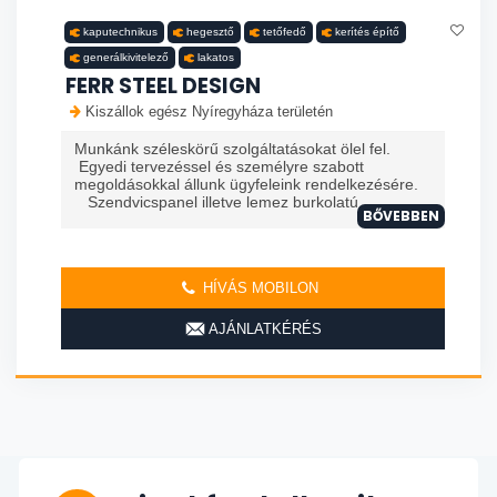
kaputechnikus
hegesztő
tetőfedő
kerítés építő
generálkivitelező
lakatos
FERR STEEL DESIGN
Kiszállok egész Nyíregyháza területén
Munkánk széleskörű szolgáltatásokat ölel fel.
Egyedi tervezéssel és személyre szabott
megoldásokkal állunk ügyfeleink rendelkezésére.
Szendvicspanel illetve lemez burkolatú
BŐVEBBEN
HÍVÁS MOBILON
AJÁNLATKÉRÉS