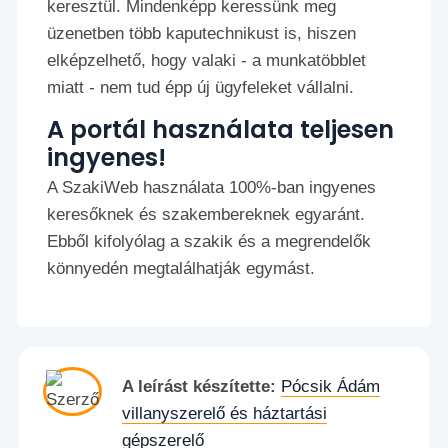
keresztül. Mindenképp keressünk meg
üzenetben több kaputechnikust is, hiszen
elképzelhető, hogy valaki - a munkatöbblet
miatt - nem tud épp új ügyfeleket vállalni.
A portál használata teljesen
ingyenes!
A SzakiWeb használata 100%-ban ingyenes
keresőknek és szakembereknek egyaránt.
Ebből kifolyólag a szakik és a megrendelők
könnyedén megtalálhatják egymást.
A leírást készítette:
Pócsik Ádám
villanyszerelő és háztartási
gépszerelő