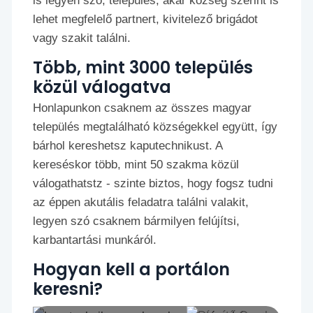
is legyen szó, település, akár község szerint is
lehet megfelelő partnert, kivitelező brigádot
vagy szakit találni.
Több, mint 3000 település
közül válogatva
Honlapunkon csaknem az összes magyar
település megtalálható községekkel együtt, így
bárhol kereshetsz kaputechnikust. A
kereséskor több, mint 50 szakma közül
válogathatstz - szinte biztos, hogy fogsz tudni
az éppen akutális feladatra találni valakit,
legyen szó csaknem bármilyen felújítsi,
karbantartási munkáról.
Hogyan kell a portálon
keresni?