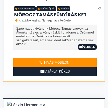
kaputechnikus
kerítés építő
kertész
MÓROCZ TAMÁS FŰNYÍRÁS KFT
Kiszállok egész Nyíregyháza területén
Szép napot kívánunk Mórocz Tamás vagyok az
Álomkerítés és a Fűnyíráskft Tuladonosa.Örömmel
mutatom be Önöknek a Fűnyíráskft.
szolgáltatásait, amelyek ideálisakMagánszemélyek
akár k...
BŐVEBBEN
HÍVÁS MOBILON
AJÁNLATKÉRÉS