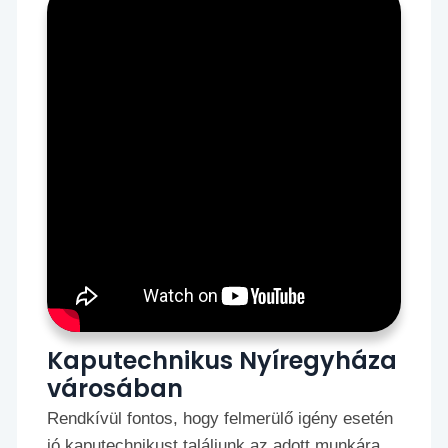
Kaputechnikus Nyíregyháza
városában
Rendkívül fontos, hogy felmerülő igény esetén
jó kaputechnikust találjunk az adott munkára,