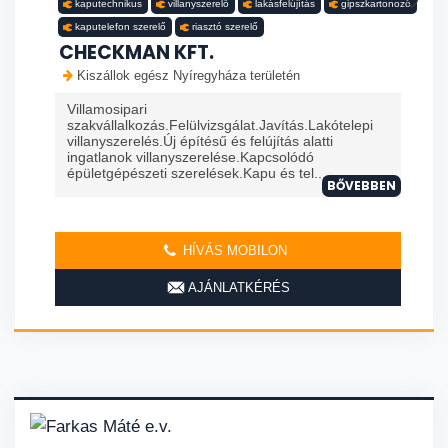
kaputechnikus
villanyszerelő
lakásfelújítás
gipszkartonozó
kaputelefon szerelő
riasztó szerelő
CHECKMAN KFT.
Kiszállok egész Nyíregyháza területén
Villamosipari
szakvállalkozás.Felülvizsgálat.Javítás.Lakótelepi
villanyszerelés.Új építésű és felújítás alatti
ingatlanok villanyszerelése.Kapcsolódó
épületgépészeti szerelések.Kapu és tel...
BŐVEBBEN
HÍVÁS MOBILON
AJÁNLATKÉRÉS