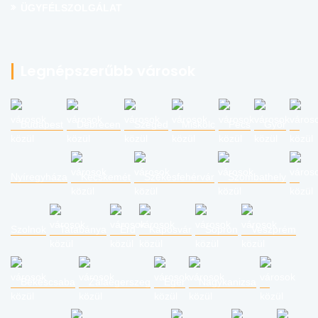
ÜGYFÉLSZOLGÁLAT
Legnépszerűbb városok
Budapest
Debrecen
Szeged
Miskolc
Pécs
Győr
Nyíregyháza
Kecskemét
Székesfehérvár
Szombathely
Szolnok
Tatabánya
Érd
Kaposvár
Sopron
Veszprém
Békéscsaba
Zalaegerszeg
Eger
Nagykanizsa