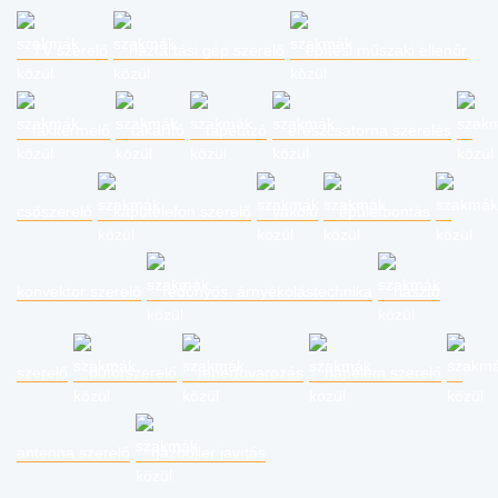
TV szerelő
háztartási gép szerelő
építési műszaki ellenőr
fakitermelő
takarító
tapétázó
ereszcsatorna szerelés
csőszerelő
kaputelefon szerelő
vakoló
épületbontás
konvektor szerelő
redőnyös, árnyékolástechnika
riasztó
szerelő
bútorszerelő
teherfuvarozás
napelem szerelő
antenna szerelő
gázbojler javítás