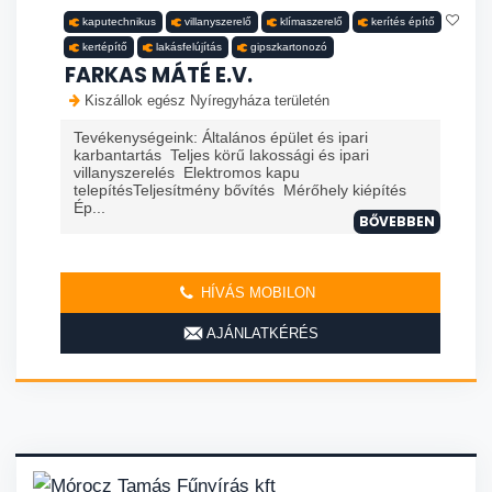
kaputechnikus
villanyszerelő
klímaszerelő
kerítés építő
kertépítő
lakásfelújítás
gipszkartonozó
FARKAS MÁTÉ E.V.
Kiszállok egész Nyíregyháza területén
Tevékenységeink: Általános épület és ipari
karbantartás Teljes körű lakossági és ipari
villanyszerelés Elektromos kapu
telepítésTeljesítmény bővítés Mérőhely kiépítés
Ép...
BŐVEBBEN
HÍVÁS MOBILON
AJÁNLATKÉRÉS