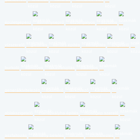
épületgépész
kéményseprő
esztergályos
asztalos
vízszerelő
glettelés
kerítés építés
kertépítés
szigetelő
burkoló
kőműves
lakásfelújítás
bádogos
generálkivitelezés
földmérő
térkövező
kárpitos
ablakszigetelő
cserépkályha építés
mosógép szerelő
aszfaltozás
kémény bélelés
lakatos
szobafestés