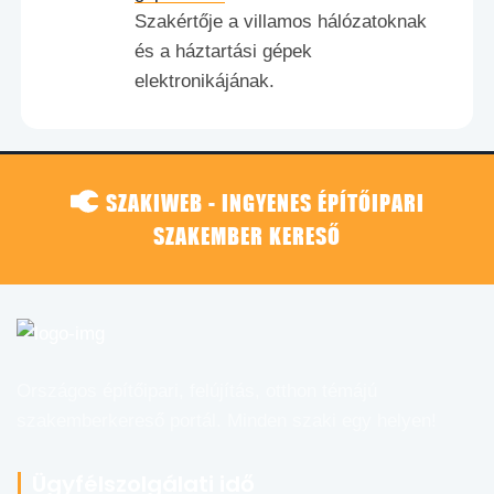
Szakértője a villamos hálózatoknak
és a háztartási gépek
elektronikájának.
SZAKIWEB - INGYENES ÉPÍTŐIPARI
SZAKEMBER KERESŐ
Országos építőipari, felújítás, otthon témájú
szakemberkereső portál. Minden szaki egy helyen!
Ügyfélszolgálati idő