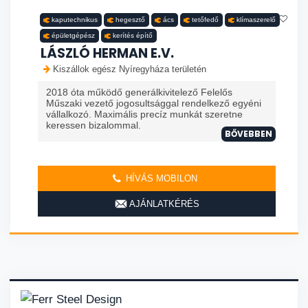
kaputechnikus
hegesztő
ács
tetőfedő
klímaszerelő
épületgépész
kerítés építő
LÁSZLÓ HERMAN E.V.
Kiszállok egész Nyíregyháza területén
2018 óta működő generálkivitelező Felelős
Műszaki vezető jogosultsággal rendelkező egyéni
vállalkozó. Maximális precíz munkát szeretne
keressen bizalommal.
BŐVEBBEN
HÍVÁS MOBILON
AJÁNLATKÉRÉS